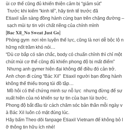
ùi cơ thể cũng đủ khiến thiện cảm bị “giảm sút”
Trước khi kiếm “kinh tế”, hãy tinh tế trước đã
Etiaxil sẵn sàng đồng hành cùng bạn trên chặng đường –
sạch mùi tự tin với chất riêng của chính mình
[𝐁𝐚𝐜 𝐗𝐢𝐥_𝐍𝐨 𝐒𝐰𝐞𝐚𝐭 𝐉𝐮𝐬𝐭 𝐆𝐨]
Phòng gym nơi rèn luyện thể lực, cũng là nơi dễ bộc lộ n
hững nốt trầm khó nói…
“Dù cơ bắp có săn chắc, body có chuẩn chỉnh thì chỉ một
chút mùi cơ thể cũng đủ khiến phong độ bị mất điểm”
Nhưng anh gymer hiện đại không để điều đó cản trở.
Anh chọn đi cùng “Bác Xil” Etiaxil người bạn đồng hành
không thể thiếu trong túi đồ tập…
Mồ hôi có thể chứng minh sự nỗ lực nhưng đừng để sự
xuất hiện của nó khiến sự tự tin của bạn lùi bước.
Phong độ bắt đầu từ cách chăm sóc bản thân mỗi ngày v
à Bác Xil luôn có mặt đúng lúc.
Hãy bấm Theo dõi fanpage Etiaxil Vietnam để không bỏ l
ỡ thông tin hữu ích nhé!