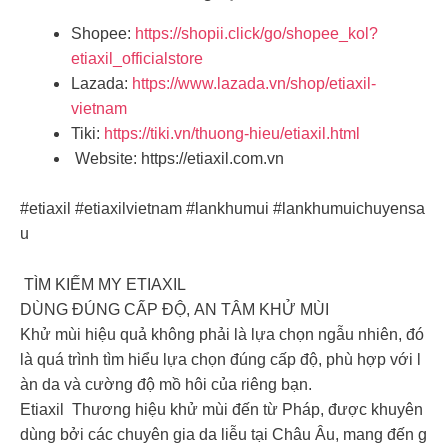
Shopee:
https://shopii.click/go/shopee_kol?
etiaxil_officialstore
Lazada:
https://www.lazada.vn/shop/etiaxil-
vietnam
Tiki:
https://tiki.vn/thuong-hieu/etiaxil.html
Website: https://etiaxil.com.vn️
#etiaxil #etiaxilvietnam #lankhumui #lankhumuichuyensa
u
TÌM KIẾM MY ETIAXIL
DÙNG ĐÚNG CẤP ĐỘ, AN TÂM KHỬ MÙI
Khử mùi hiệu quả không phải là lựa chọn ngẫu nhiên, đó
là quá trình tìm hiểu lựa chọn đúng cấp độ, phù hợp với l
àn da và cường độ mồ hôi của riêng bạn.
Etiaxil Thương hiệu khử mùi đến từ Pháp, được khuyên
dùng bởi các chuyên gia da liễu tại Châu Âu, mang đến g