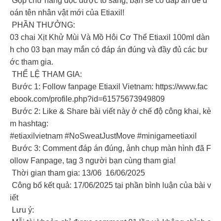
Gộp chữ hàng dọc được tô sáng, bạn sẽ có đáp án để đ
oán tên nhân vật mới của Etiaxil!
PHẦN THƯỞNG:
03 chai Xịt Khử Mùi Và Mồ Hôi Cơ Thể Etiaxil 100ml dàn
h cho 03 bạn may mắn có đáp án đúng và đầy đủ các bư
ớc tham gia.
THỂ LỆ THAM GIA:
Bước 1: Follow fanpage Etiaxil Vietnam: https://www.fac
ebook.com/profile.php?id=61575673949809
Bước 2: Like & Share bài viết này ở chế độ công khai, kè
m hashtag:
#etiaxilvietnam #NoSweatJustMove #minigameetiaxil
Bước 3: Comment đáp án đúng, ảnh chụp màn hình đã F
ollow Fanpage, tag 3 người bạn cùng tham gia!
Thời gian tham gia: 13/06 16/06/2025
Công bố kết quả: 17/06/2025 tại phần bình luận của bài v
iết
Lưu ý: