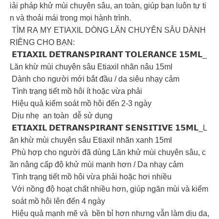
iải pháp khử mùi chuyên sâu, an toàn, giúp bạn luôn tự ti
n và thoải mái trong mọi hành trình.
TÌM RA MY ETIAXIL DÒNG LĂN CHUYÊN SÂU DÀNH
RIÊNG CHO BẠN:
𝗘𝗧𝗜𝗔𝗫𝗜𝗟 𝗗𝗘́𝗧𝗥𝗔𝗡𝗦𝗣𝗜𝗥𝗔𝗡𝗧 𝗧𝗢𝗟𝗘́𝗥𝗔𝗡𝗖𝗘 𝟭𝟱𝗠𝗟_
Lăn khừ mùi chuyên sâu Etiaxil nhãn nâu 15ml
Dành cho người mới bắt đầu / da siêu nhạy cảm
Tình trạng tiết mồ hôi ít hoặc vừa phải
Hiệu quả kiểm soát mồ hôi đến 2-3 ngày
Dịu nhẹ an toàn dễ sử dụng
𝗘𝗧𝗜𝗔𝗫𝗜𝗟 𝗗𝗘́𝗧𝗥𝗔𝗡𝗦𝗣𝗜𝗥𝗔𝗡𝗧 𝗦𝗘𝗡𝗦𝗜𝗧𝗜𝗩𝗘 𝟭𝟱𝗠𝗟_L
ăn khừ mùi chuyên sâu Etiaxil nhãn xanh 15ml
Phù hợp cho người đã dùng Lăn khử mùi chuyên sâu, c
ần nâng cấp độ khử mùi mạnh hơn / Da nhạy cảm
Tình trạng tiết mồ hôi vừa phải hoặc hơi nhiều
Với nồng độ hoạt chất nhiều hơn, giúp ngăn mùi và kiểm
soát mồ hôi lên đến 4 ngày
Hiệu quả mạnh mẽ và bền bỉ hơn nhưng vẫn làm dịu da,