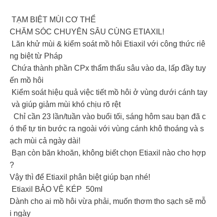
TẠM BIỆT MÙI CƠ THỂ
CHĂM SÓC CHUYÊN SÂU CÙNG ETIAXIL!
Lăn khử mùi & kiểm soát mồ hôi Etiaxil với công thức riê
ng biệt từ Pháp
Chứa thành phần CPx thẩm thấu sâu vào da, lấp đầy tuy
ến mồ hôi
Kiểm soát hiệu quả việc tiết mồ hôi ở vùng dưới cánh tay
và giúp giảm mùi khó chịu rõ rệt
Chỉ cần 23 lần/tuần vào buổi tối, sáng hôm sau bạn đã c
ó thể tự tin bước ra ngoài với vùng cánh khô thoáng và s
ạch mùi cả ngày dài!
Bạn còn băn khoăn, không biết chọn Etiaxil nào cho hợp
?
Vậy thì để Etiaxil phân biệt giúp bạn nhé!
Etiaxil BẢO VỆ KÉP 50ml
Dành cho ai mồ hôi vừa phải, muốn thơm tho sạch sẽ mỗ
i ngày