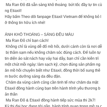
Ma Ran Đô đã sẵn sàng khô thoáng bứt tốc đầy tự tin cù
ng Etiaxil!
Hãy bấm Theo dõi fanpage Etiaxil Vietnam để không bỏ l
ỡ thông tin hữu ích nhé!
ÁNH KHÔ THOÁNG – SÁNG ĐỀU MÀU
Ma Ran Đô chỉ bạn cách!
Không chỉ là vùng dễ đổ mồ hôi, dưới cánh còn là nơi dễ
bị thâm sạm nếu không chăm sóc đúng cách. Để luôn tự
tin diện áo sát nách hay váy hai dây, bạn chỉ cần kiên trì
một chút mỗi ngày: làm sạch kỹ, chọn đúng sản phẩm ng
ăn mồ hôi chuyên biệt như Etiaxil, đồng thời bổ sung thê
m bước dưỡng sáng da đều đặn.
Chăm da vùng cánh cũng cần tinh tế như chăm da mặt
Etiaxil đồng hành cùng bạn trên hành trình yêu thương b
ản thân
Ma Ran Đô & Etiaxil đồng hành tiếp sức mùa thi 2k7!
Kỳ thi đại học đang tới gần, hành trình quan trọng mở ra c