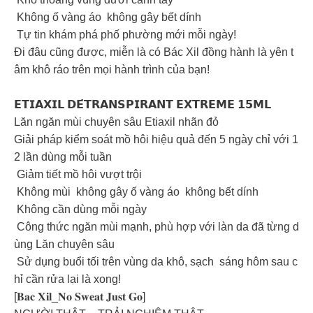
Không ố vàng áo không gây bết dính
Tự tin khám phá phố phường mới mỗi ngày!
Đi đâu cũng được, miễn là có Bác Xil đồng hành là yên t
âm khô ráo trên mọi hành trình của bạn!
𝗘𝗧𝗜𝗔𝗫𝗜𝗟 𝗗𝗘́𝗧𝗥𝗔𝗡𝗦𝗣𝗜𝗥𝗔𝗡𝗧 𝗘𝗫𝗧𝗥𝗘𝗠𝗘 𝟭𝟱𝗠𝗟
Lăn ngăn mùi chuyên sâu Etiaxil nhãn đỏ
Giải pháp kiểm soát mồ hôi hiệu quả đến 5 ngày chỉ với 1
2 lần dùng mỗi tuần
️ Giảm tiết mồ hôi vượt trội
️ Không mùi không gây ố vàng áo không bết dính
️ Không cần dùng mỗi ngày
️ Công thức ngăn mùi mạnh, phù hợp với làn da đã từng d
ùng Lăn chuyên sâu
Sử dụng buổi tối trên vùng da khô, sạch sáng hôm sau c
hỉ cần rửa lại là xong!
[𝐁𝐚𝐜 𝐗𝐢𝐥_𝐍𝐨 𝐒𝐰𝐞𝐚𝐭 𝐉𝐮𝐬𝐭 𝐆𝐨]