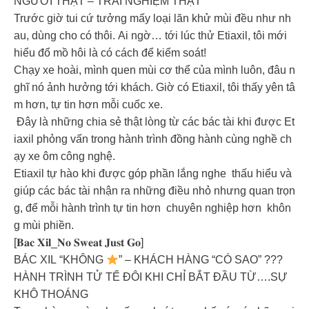
NGƯỜI THẬT – TRẢI NGHIỆM THẬT
Trước giờ tui cứ tưởng mấy loại lăn khử mùi đều như nh
au, dùng cho có thôi. Ai ngờ… tới lúc thử Etiaxil, tôi mới
hiểu đổ mồ hôi là có cách để kiểm soát!
Chạy xe hoài, mình quen mùi cơ thể của mình luôn, đâu n
ghĩ nó ảnh hưởng tới khách. Giờ có Etiaxil, tôi thấy yên tâ
m hơn, tự tin hơn mỗi cuốc xe.
Đây là những chia sẻ thật lòng từ các bác tài khi được Et
iaxil phỏng vấn trong hành trình đồng hành cùng nghề ch
ạy xe ôm công nghệ.
Etiaxil tự hào khi được góp phần lắng nghe thấu hiểu và
giúp các bác tài nhận ra những điều nhỏ nhưng quan trọn
g, để mỗi hành trình tự tin hơn chuyên nghiệp hơn khôn
g mùi phiền.
[𝐁𝐚𝐜 𝐗𝐢𝐥_𝐍𝐨 𝐒𝐰𝐞𝐚𝐭 𝐉𝐮𝐬𝐭 𝐆𝐨]
BÁC XIL “KHÔNG
” – KHÁCH HÀNG “CÓ SAO” ???
HÀNH TRÌNH TỬ TẾ ĐÔI KHI CHỈ BẮT ĐẦU TỪ….SỰ
KHÔ THOÁNG