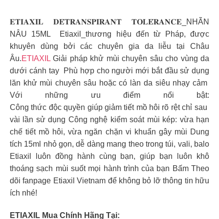
𝐄𝐓𝐈𝐀𝐗𝐈𝐋 𝐃𝐄́𝐓𝐑𝐀𝐍𝐒𝐏𝐈𝐑𝐀𝐍𝐓 𝐓𝐎𝐋𝐄́𝐑𝐀𝐍𝐂𝐄_NHÃN
NÂU 15ML Etiaxil_thương hiệu đến từ Pháp, được
khuyên dùng bởi các chuyên gia da liễu tại Châu
Âu.
ETIAXIL
Giải pháp khử mùi chuyên sâu cho vùng da
dưới cánh tay Phù hợp cho người mới bắt đầu sử dụng
lăn khử mùi chuyên sâu hoặc có làn da siêu nhạy cảm
Với những ưu điểm nổi bật:
Công thức độc quyền giúp giảm tiết mồ hôi rõ rệt chỉ sau
vài lần sử dụng
Công nghệ kiểm soát mùi kép: vừa hạn
chế tiết mồ hôi, vừa ngăn chặn vi khuẩn gây mùi
Dung
tích 15ml nhỏ gọn, dễ dàng mang theo trong túi, vali, balo
Etiaxil luôn đồng hành cùng bạn, giúp bạn luôn khô
thoáng sạch mùi suốt mọi hành trình của bạn
Bấm Theo
dõi fanpage Etiaxil Vietnam để không bỏ lỡ thông tin hữu
ích nhé!
ETIAXIL Mua Chính Hãng Tại: