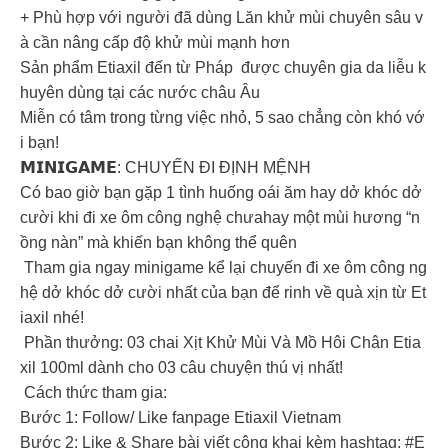
+ Phù hợp với người đã dùng Lăn khử mùi chuyên sâu v
à cần nâng cấp độ khử mùi mạnh hơn
Sản phẩm Etiaxil đến từ Pháp được chuyên gia da liễu k
huyên dùng tại các nước châu Âu
Miễn có tâm trong từng việc nhỏ, 5 sao chẳng còn khó vớ
i bạn!
𝗠𝗜𝗡𝗜𝗚𝗔𝗠𝗘: CHUYẾN ĐI ĐỊNH MỆNH
Có bao giờ bạn gặp 1 tình huống oái ăm hay dở khóc dở
cười khi đi xe ôm công nghệ chưahay một mùi hương “n
ồng nàn” mà khiến bạn không thể quên
Tham gia ngay minigame kể lại chuyến đi xe ôm công ng
hệ dở khóc dở cười nhất của bạn để rinh về quà xịn từ Et
iaxil nhé!
Phần thưởng: 03 chai Xịt Khử Mùi Và Mồ Hôi Chân Etia
xil 100ml dành cho 03 câu chuyện thú vị nhất!
Cách thức tham gia:
Bước 1: Follow/ Like fanpage Etiaxil Vietnam
Bước 2: Like & Share bài viết công khai kèm hashtag: #E