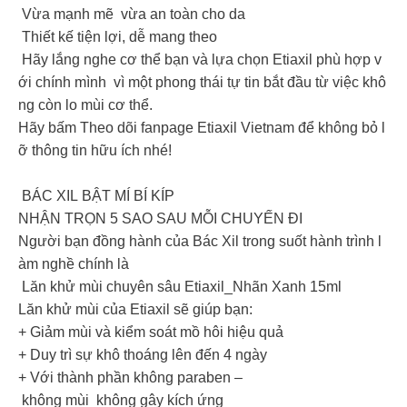
Vừa mạnh mẽ vừa an toàn cho da
Thiết kế tiện lợi, dễ mang theo
Hãy lắng nghe cơ thể bạn và lựa chọn Etiaxil phù hợp v
ới chính mình vì một phong thái tự tin bắt đầu từ việc khô
ng còn lo mùi cơ thể.
Hãy bấm Theo dõi fanpage Etiaxil Vietnam để không bỏ l
ỡ thông tin hữu ích nhé!
BÁC XIL BẬT MÍ BÍ KÍP
NHẬN TRỌN 5 SAO SAU MỖI CHUYẾN ĐI
Người bạn đồng hành của Bác Xil trong suốt hành trình l
àm nghề chính là
Lăn khử mùi chuyên sâu Etiaxil_Nhãn Xanh 15ml
Lăn khử mùi của Etiaxil sẽ giúp bạn:
+ Giảm mùi và kiểm soát mồ hôi hiệu quả
+ Duy trì sự khô thoáng lên đến 4 ngày
+ Với thành phần không paraben –
không mùi không gây kích ứng