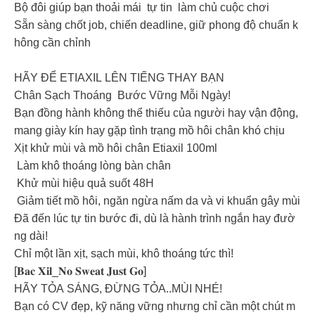
Bộ đôi giúp bạn thoải mái tự tin làm chủ cuộc chơi
Sẵn sàng chốt job, chiến deadline, giữ phong độ chuẩn k
hông cần chỉnh
HÃY ĐỂ ETIAXIL LÊN TIẾNG THAY BẠN
Chân Sạch Thoáng Bước Vững Mỗi Ngày!
Bạn đồng hành không thể thiếu của người hay vận động,
mang giày kín hay gặp tình trạng mồ hôi chân khó chịu
Xịt khử mùi và mồ hôi chân Etiaxil 100ml
Làm khô thoáng lòng bàn chân
Khử mùi hiệu quả suốt 48H
Giảm tiết mồ hôi, ngăn ngừa nấm da và vi khuẩn gây mùi
Đã đến lúc tự tin bước đi, dù là hành trình ngắn hay đườ
ng dài!
Chỉ một lần xịt, sạch mùi, khô thoáng tức thì!
[𝐁𝐚𝐜 𝐗𝐢𝐥_𝐍𝐨 𝐒𝐰𝐞𝐚𝐭 𝐉𝐮𝐬𝐭 𝐆𝐨]
HÃY TỎA SÁNG, ĐỪNG TỎA..MÙI NHÉ!
Bạn có CV đẹp, kỹ năng vững nhưng chỉ cần một chút m