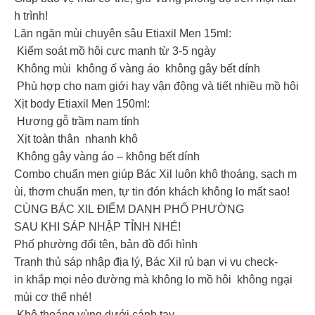
h trình!
Lăn ngăn mùi chuyên sâu Etiaxil Men 15ml:
Kiểm soát mồ hôi cực mạnh từ 3-5 ngày
Không mùi không ố vàng áo không gây bết dính
Phù hợp cho nam giới hay vận động và tiết nhiều mồ hôi
Xịt body Etiaxil Men 150ml:
Hương gỗ trầm nam tính
Xịt toàn thân nhanh khô
Không gây vàng áo – không bết dính
Combo chuẩn men giúp Bác Xil luôn khô thoáng, sạch m
ùi, thơm chuẩn men, tự tin đón khách không lo mất sao!
CÙNG BÁC XIL ĐIỂM DANH PHỐ PHƯỜNG
SAU KHI SÁP NHẬP TỈNH NHÉ!
Phố phường đổi tên, bản đồ đổi hình
Tranh thủ sáp nhập địa lý, Bác Xil rủ bạn vi vu check-
in khắp mọi nẻo đường mà không lo mồ hôi không ngại
mùi cơ thể nhé!
Khô thoáng vùng dưới cánh tay