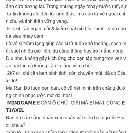
ánh cửa tương lai. Trong những ngày “chạy nước rút”, sự
tự tin không chỉ đến từ kiến thức, mà còn từ vẻ ngoài chỉ
n chu và tinh thần vững vàng.
Etiaxil Lăn ngăn mùi & kiểm soát mồ hôi 15ml Dành cho
da siêu nhạy cảm
Là vệ sĩ thầm lặng giúp các sĩ tử luôn khô thoáng, sạch m
ùi suốt nhiều giờ liền, dù căng thẳng hay trời nắng nóng.
Dịu nhẹ, không gây kích ứng cho bạn tập trung trọn vẹn v
ào bài thi mà không cần lo lắng vì mồ hôi.
2k7 ơi, chỉ cần bạn bình tĩnh, còn chuyện mùi đã có Etia
xil lo!
Ma Ran Đô luôn bên bạn, cổ vũ hết mình trên chặng đườ
ng chinh phục ước mơ đại học!
𝗠𝗜𝗡𝗜𝗚𝗔𝗠𝗘 ĐOÁN Ô CHỮ GIẢI MÃ BÍ MẬT CÙNG 𝗘
𝗧𝗜𝗔𝗫𝗜𝗟
Bạn đã sẵn sàng đoán xem nhân vật siêu bất ngờ từ Etia
xil chưa?
Sắp tới, Etiaxil sẽ chính thức “debut” một nhân vật hoàn t