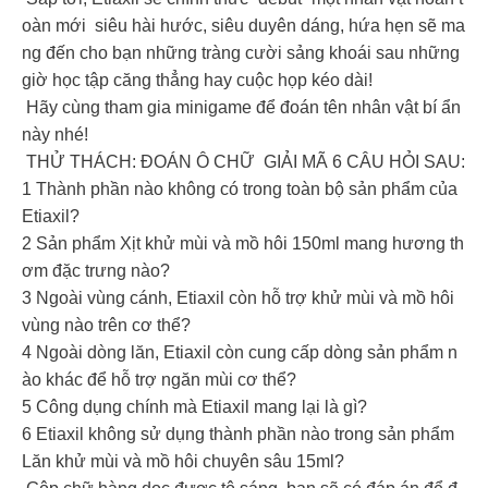
oàn mới siêu hài hước, siêu duyên dáng, hứa hẹn sẽ ma
ng đến cho bạn những tràng cười sảng khoái sau những
giờ học tập căng thẳng hay cuộc họp kéo dài!
Hãy cùng tham gia minigame để đoán tên nhân vật bí ẩn
này nhé!
THỬ THÁCH: ĐOÁN Ô CHỮ GIẢI MÃ 6 CÂU HỎI SAU:
1️ Thành phần nào không có trong toàn bộ sản phẩm của
Etiaxil?
2️ Sản phẩm Xịt khử mùi và mồ hôi 150ml mang hương th
ơm đặc trưng nào?
3️ Ngoài vùng cánh, Etiaxil còn hỗ trợ khử mùi và mồ hôi
vùng nào trên cơ thể?
4️ Ngoài dòng lăn, Etiaxil còn cung cấp dòng sản phẩm n
ào khác để hỗ trợ ngăn mùi cơ thể?
5️ Công dụng chính mà Etiaxil mang lại là gì?
6️ Etiaxil không sử dụng thành phần nào trong sản phẩm
Lăn khử mùi và mồ hôi chuyên sâu 15ml?