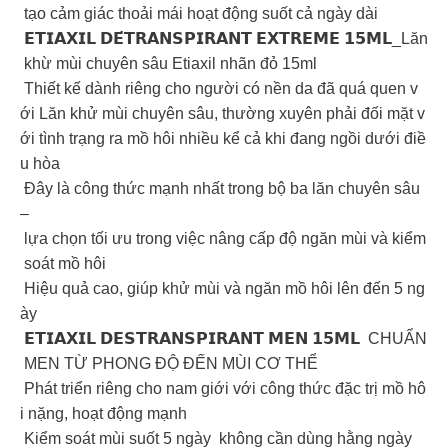
tạo cảm giác thoải mái hoạt động suốt cả ngày dài
𝗘𝗧𝗜𝗔𝗫𝗜𝗟 𝗗𝗘́𝗧𝗥𝗔𝗡𝗦𝗣𝗜𝗥𝗔𝗡𝗧 𝗘𝗫𝗧𝗥𝗘𝗠𝗘 𝟭𝟱𝗠𝗟_Lăn
khừ mùi chuyên sâu Etiaxil nhãn đỏ 15ml
Thiết kế dành riêng cho người có nền da đã quá quen v
ới Lăn khử mùi chuyên sâu, thường xuyên phải đối mặt v
ới tình trạng ra mồ hôi nhiều kể cả khi đang ngồi dưới điề
u hòa
Đây là công thức mạnh nhất trong bộ ba lăn chuyên sâu
–
lựa chọn tối ưu trong việc nâng cấp độ ngăn mùi và kiểm
soát mồ hôi
Hiệu quả cao, giúp khử mùi và ngăn mồ hôi lên đến 5 ng
ày
𝗘𝗧𝗜𝗔𝗫𝗜𝗟 𝗗𝗘𝗦𝗧𝗥𝗔𝗡𝗦𝗣𝗜𝗥𝗔𝗡𝗧 𝗠𝗘𝗡 𝟭𝟱𝗠𝗟 CHUẨN
MEN TỪ PHONG ĐỘ ĐẾN MÙI CƠ THỂ
Phát triển riêng cho nam giới với công thức đặc trị mồ hô
i nặng, hoạt động mạnh
Kiểm soát mùi suốt 5 ngày không cần dùng hằng ngày