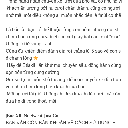
Trong hàng ngàn chuyến xe lướt qua phố xá, có những vị
khách ấn tượng bởi nụ cười chân thành, cũng có người
nhớ mãi một điều không ai muốn nhắc đến là “mùi cơ thể
”
Là bác tài, bạn có thể thuộc từng con hẻm, nhưng đôi khi
chính bạn cũng chưa biết chỉ một giây bất cẩn một “mùi”
không lời từ vùng cánh
Cũng đủ khiến điểm đánh giá rơi thẳng từ 5 sao về con s
ố chạnh lòng
Hãy để Etiaxil lăn khử mùi chuyên sâu, đồng hành cùng
bạn trên từng cung đường
Giữ sự tự tin luôn khô thoáng để mỗi chuyến xe đều trọn
vẹn như chính lòng hiếu khách của bạn.
Một người lái giỏi không chỉ đưa khách đến nơi, mà còn
đưa họ đi trong thoải mái.
[𝐁𝐚𝐜 𝐗𝐢𝐥_𝐍𝐨 𝐒𝐰𝐞𝐚𝐭 𝐉𝐮𝐬𝐭 𝐆𝐨]
BẠN VẪN CÒN BĂN KHOĂN VỀ CÁCH SỬ DỤNG ETI