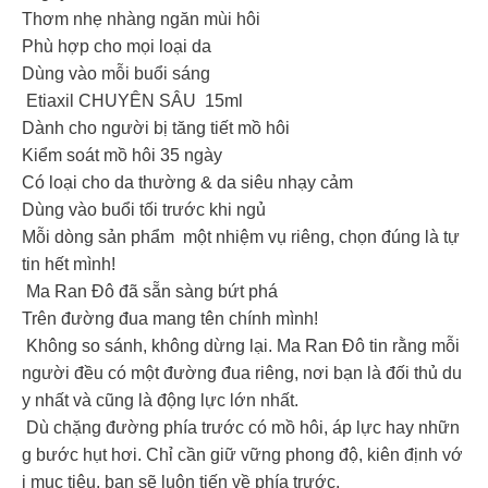
Thơm nhẹ nhàng ngăn mùi hôi
Phù hợp cho mọi loại da
Dùng vào mỗi buổi sáng
Etiaxil CHUYÊN SÂU 15ml
Dành cho người bị tăng tiết mồ hôi
Kiểm soát mồ hôi 35 ngày
Có loại cho da thường & da siêu nhạy cảm
Dùng vào buổi tối trước khi ngủ
Mỗi dòng sản phẩm một nhiệm vụ riêng, chọn đúng là tự
tin hết mình!
Ma Ran Đô đã sẵn sàng bứt phá
Trên đường đua mang tên chính mình!
Không so sánh, không dừng lại. Ma Ran Đô tin rằng mỗi
người đều có một đường đua riêng, nơi bạn là đối thủ du
y nhất và cũng là động lực lớn nhất.
Dù chặng đường phía trước có mồ hôi, áp lực hay nhữn
g bước hụt hơi. Chỉ cần giữ vững phong độ, kiên định vớ
i mục tiêu, bạn sẽ luôn tiến về phía trước.