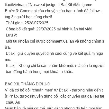
tiaxilvietnam #Nosweat justgo #BacXil #Minigame
Bước 3: Comment câu chuyện của bạn + ảnh đã follow +
tag 3 người bạn cùng chơi!
Thời gian: 2528/07/2025
Công bố kết quả: 29/07/2025 tại bình luận bài viết!
Lưu ý:
Mỗi tài khoản chỉ được comment 01 lần và không chỉnh s
ửa.
Etiaxil giữ quyền quyết định cuối cùng về kết quả miniga
me.
Etiaxil Không chỉ là sản phẩm khử mùi, mà còn là người
bạn đồng hành trong mọi khoảnh khắc.
BÁC XIL THẮNG ĐỜI 1-0
Vì đã có bộ đôi “chuẩn men” từ Etiaxil- thương hiệu đến t
ừ Pháp, được khuyên dùng bởi các chuyên gia da liễu tại
châu Âu
Giúp bảo vệ mùi cơ thể, giữ vững phong độ trên mọi hàn