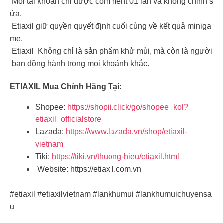
Mỗi tài khoản chỉ được comment 01 lần và không chỉnh s
ửa.
Etiaxil giữ quyền quyết định cuối cùng về kết quả miniga
me.
Etiaxil Không chỉ là sản phẩm khử mùi, mà còn là người
bạn đồng hành trong mọi khoảnh khắc.
ETIAXIL Mua Chính Hãng Tại:
Shopee:
https://shopii.click/go/shopee_kol?
etiaxil_officialstore
Lazada:
https://www.lazada.vn/shop/etiaxil-
vietnam
Tiki:
https://tiki.vn/thuong-hieu/etiaxil.html
Website: https://etiaxil.com.vn️
#etiaxil #etiaxilvietnam #lankhumui #lankhumuichuyensa
u