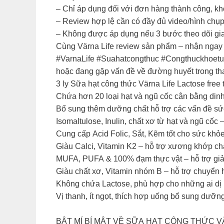
– Chỉ áp dụng đối với đơn hàng thành công, khô
– Review hợp lệ cần có đầy đủ video/hình chụ
– Không được áp dụng nếu 3 bước theo dõi gi
Cùng Värna Life review sản phẩm – nhận ngay 
#VarnaLife #Suahatcongthuc #Congthuckhoetu
hoặc đang gặp vấn đề về đường huyết trong tha
3 ly Sữa hạt công thức Värna Life Lactose free
Chứa hơn 20 loại hạt và ngũ cốc cân bằng din
Bổ sung thêm dưỡng chất hỗ trợ các vấn đề sứ
Isomaltulose, Inulin, chất xơ từ hạt và ngũ cốc
Cung cấp Acid Folic, Sắt, Kẽm tốt cho sức khỏe
Giàu Calci, Vitamin K2 – hỗ trợ xương khớp c
MUFA, PUFA & 100% đạm thực vật – hỗ trợ giảm 
Giàu chất xơ, Vitamin nhóm B – hỗ trợ chuyển 
Không chứa Lactose, phù hợp cho những ai dị
Vị thanh, ít ngọt, thích hợp uống bổ sung dưỡn
BẬT MÍ BÍ MẬT VỀ SỮA HẠT CÔNG THỨC V