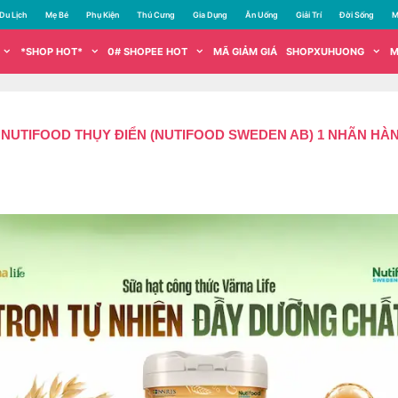
Du Lịch
Mẹ Bé
Phụ Kiện
Thú Cưng
Gia Dụng
Ăn Uống
Giải Trí
Đời Sống
M
*SHOP HOT*
0# SHOPEE HOT
MÃ GIẢM GIÁ
SHOPXUHUONG
M
 NUTIFOOD THỤY ĐIỂN (NUTIFOOD SWEDEN AB) 1 NHÃN HÀ