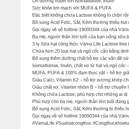
Ổn đường huyết với Isomaltulose, Inulin
Sức khỏe tim mạch với MUFA & PUFA
Đặc biệt không chứa Lactose không lo chộn rộ
Bổ sung Acid Folic, Sắt, Kẽm thường thiếu hụt
Gọi ngay về số hotline 19000344 của nhà Värn
Ba mẹ, người thân lớn tuổi của bạn uống sữa bị
3 ly Sữa hạt công thức Värna Life Lactose free
Chứa hơn 20 loại hạt và ngũ cốc cân bằng din
Bổ sung thêm dưỡng chất hỗ trợ các vấn đề sứ
Isomaltulose, Inulin, chất xơ từ hạt và ngũ cốc
MUFA, PUFA & 100% đạm thực vật – hỗ trợ giảm 
Giàu Calci, Vitamin K2 – hỗ trợ xương khớp c
Giàu chất xơ, Vitamin nhóm B – hỗ trợ chuyển 
Không chứa Lactose, phù hợp cho những ai dị
Phù hợp cho ba mẹ, người thân lớn tuổi đang 
Bổ sung Acid Folic, Sắt, Kẽm thường bị thiếu 
Gọi ngay về số hotline 19000344 của nhà Värn
#VarnaLife #Suahatcongthuc #Congthuckhoetu