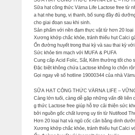
Sữa hạt công thức Värna Life Lactose free từ
a hạt nhẹ bụng, vị thanh, bổ sung đầy đủ dưỡ
cho giai đoạn sau khi sinh.
Sản phẩm với nền đạm thực vật từ hơn 20 loại h
Xương khớp chắc khỏe, tránh thiếu hụt Calci g
Ổn đường huyết trong thai kỳ và sau thai kỳ với 
Sức khỏe tim mạch với MUFA & PUFA
Cung cấp Acid Folic, Sắt, Kẽm thường tốt cho 
Đặc biệt không chứa Lactose không lo chộn rộ
Gọi ngay về số hotline 19000344 của nhà Värn
SỮA HẠT CÔNG THỨC VÄRNA LIFE – VỮN
Càng lớn tuổi, càng dễ gặp những vấn đề liên
g thức Lactose free giúp hỗ trợ cải thiện sức
bởi nguồn gốc chất lượng uy tín từ Nutifood Th
Hơn 20 loại hạt và ngũ cốc cân bằng dinh dưỡ
Xương khớp chắc khỏe, tránh thiếu hụt Calci v