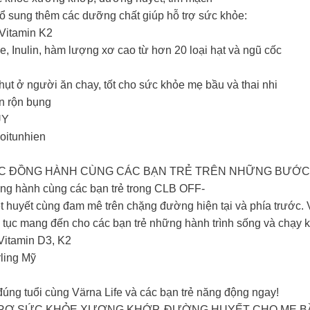
bổ sung thêm các dưỡng chất giúp hỗ trợ sức khỏe:
Vitamin K2
, Inulin, hàm lượng xơ cao từ hơn 20 loại hạt và ngũ cốc
hụt ở người ăn chay, tốt cho sức khỏe mẹ bầu và thai nhi
n rộn bụng
UY
oitunhien
P TỤC ĐỒNG HÀNH CÙNG CÁC BẠN TRẺ TRÊN NHỮNG BƯỚ
 đồng hành cùng các bạn trẻ trong CLB OFF-
 huyết cùng đam mê trên chặng đường hiện tại và phía trước. 
 tục mang đến cho các bạn trẻ những hành trình sống và chạy kh
Vitamin D3, K2
ling Mỹ
đúng tuổi cùng Värna Life và các bạn trẻ năng động ngay!
TRỢ SỨC KHỎE XƯƠNG KHỚP, ĐƯỜNG HUYẾT CHO MẸ B