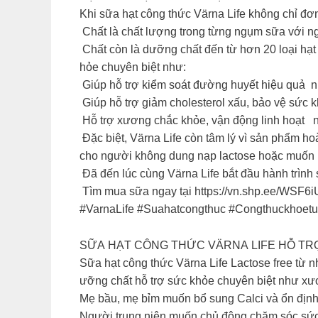
Khi sữa hạt công thức Värna Life không chỉ đơn
Chất là chất lượng trong từng ngụm sữa với n
Chất còn là dưỡng chất đến từ hơn 20 loại hạ
hỏe chuyên biệt như:
Giúp hỗ trợ kiểm soát đường huyết hiệu quả nhờ
️ Giúp hỗ trợ giảm cholesterol xấu, bảo vệ s
Hỗ trợ xương chắc khỏe, vận động linh hoạt nh
Đặc biệt, Värna Life còn tâm lý vì sản phẩm h
cho người không dung nạp lactose hoặc muốn h
Đã đến lúc cùng Värna Life bắt đầu hành trình
Tìm mua sữa ngay tại https://vn.shp.ee/WSF6
#VarnaLife #Suahatcongthuc #Congthuckhoetu
SỮA HẠT CÔNG THỨC VÄRNA LIFE HỖ T
Sữa hạt công thức Värna Life Lactose free từ 
ưỡng chất hỗ trợ sức khỏe chuyên biệt như xư
Mẹ bầu, mẹ bỉm muốn bổ sung Calci và ổn định 
Người trung niên muốn chủ động chăm sóc sứ