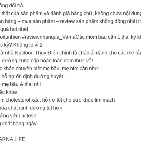
ng đổi trả.
p thật của sản phẩm và đánh giá bằng chữ, không chứa nội du
an hàng – mua sản phẩm – review sản phẩm không đồng nhất tr
quà hot nhé!
oitunhien #reviewnhanqua_VarnaCác mom bầu cần 1 thai kỳ k
i kỳ? Không lo vì 2-
 từ nhà Nutifood Thụy Điển chính là chân ái dành cho các mẹ b
h dưỡng cung cấp hoàn toàn đạm thực vật
c khỏe chuyên biệt mẹ bầu, mẹ bỉm cần như:
 – hỗ trợ ổn định đường huyết
 mẹ bầu & thai nhi
hắc khỏe
cholesterol xấu, hỗ trợ tốt cho sức khỏe tim mạch
hóa chất dinh dưỡng tốt hơn
 ứng với Lactose
g chất hàng ngày
ÄRNA LIFE