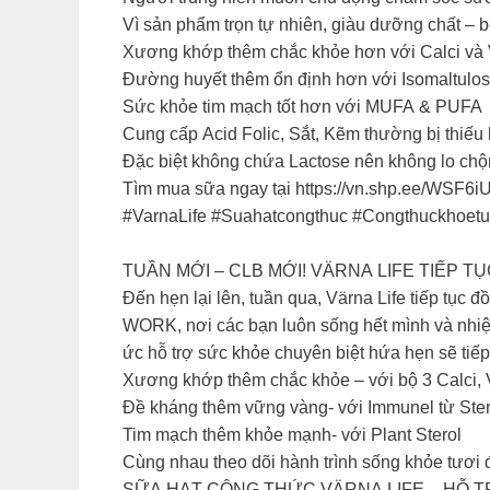
Vì sản phẩm trọn tự nhiên, giàu dưỡng chất – 
Xương khớp thêm chắc khỏe hơn với Calci và 
Đường huyết thêm ổn định hơn với Isomaltulose
Sức khỏe tim mạch tốt hơn với MUFA & PUFA
Cung cấp Acid Folic, Sắt, Kẽm thường bị thiếu 
Đặc biệt không chứa Lactose nên không lo chộ
Tìm mua sữa ngay tại https://vn.shp.ee/WSF6i
#VarnaLife #Suahatcongthuc #Congthuckhoetu
TUẦN MỚI – CLB MỚI! VÄRNA LIFE TIẾ
Đến hẹn lại lên, tuần qua, Värna Life tiếp tục
WORK, nơi các bạn luôn sống hết mình và nhiệt
ức hỗ trợ sức khỏe chuyên biệt hứa hẹn sẽ tiếp
Xương khớp thêm chắc khỏe – với bộ 3 Calci, 
Đề kháng thêm vững vàng- với Immunel từ Ster
Tim mạch thêm khỏe mạnh- với Plant Sterol
Cùng nhau theo dõi hành trình sống khỏe tươi 
SỮA HẠT CÔNG THỨC VÄRNA LIFE – HỖ 