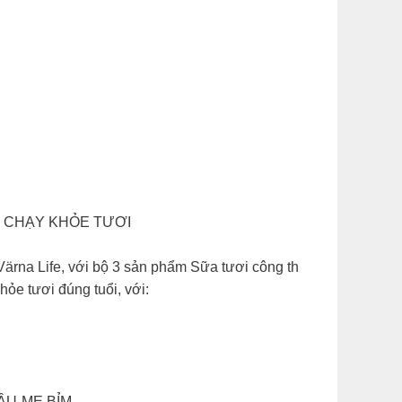
C CHẠY KHỎE TƯƠI
Värna Life, với bộ 3 sản phẩm Sữa tươi công th
ỏe tươi đúng tuổi, với:
ẦU-MẸ BỈM