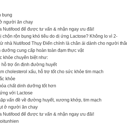
n bụng
 ở người ăn chay
a Nutifood để được tư vấn & nhận ngay ưu đãi!
 chộn rộn bụng khó tiêu do dị ứng Lactose? Không lo vì 2-
 từ nhà Nutifood Thụy Điển chính là chân ái dành cho người thâ
h dưỡng cung cấp hoàn toàn đạm thực vật
c khỏe chuyên biệt như:
 – hỗ trợ ổn định đường huyết
cholesterol xấu, hỗ trợ tốt cho sức khỏe tim mạch
hắc khỏe
hóa chất dinh dưỡng tốt hơn
 ứng với Lactose
gặp vấn đề về đường huyết, xương khớp, tim mạch
hụt ở người ăn chay
a Nutifood để được tư vấn & nhận ngay ưu đãi!
oitunhien