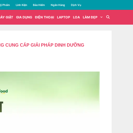
ỹ Phẩm
Linh Kiện
Bảo Hiểm
Ngân Hàng
Dịch Vụ
ÁY GIẶT
GIA DỤNG
ĐIỆN THOẠI
LAPTOP
LOA
LÀM ĐẸP
NG CUNG CẤP GIẢI PHÁP DINH DƯỠNG