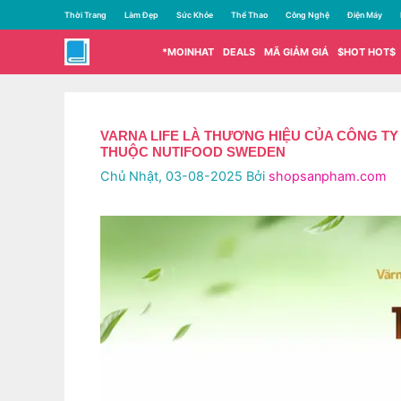
Chuyển
Thời Trang
Làm Đẹp
Sức Khỏe
Thể Thao
Công Nghệ
Điện Máy
đến
nội
*MOINHAT
DEALS
MÃ GIẢM GIÁ
$HOT HOT$
dung
VARNA LIFE LÀ THƯƠNG HIỆU CỦA CÔNG TY
THUỘC NUTIFOOD SWEDEN
Chủ Nhật, 03-08-2025
Bởi
shopsanpham.com