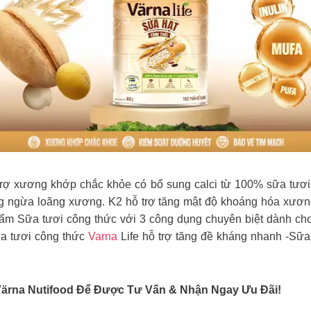
trợ xương khớp chắc khỏe có bổ sung calci từ 100% sữa tươ
ng ngừa loãng xương. K2 hỗ trợ tăng mật độ khoáng hóa xươn
hẩm Sữa tươi công thức với 3 công dụng chuyên biệt dành cho
ữa tươi công thức
Varna
Life hỗ trợ tăng đề kháng nhanh -Sữa 
Värna Nutifood Để Được Tư Vấn & Nhận Ngay Ưu Đãi!