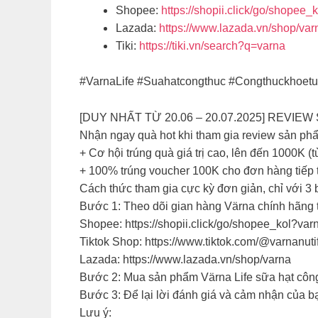
Shopee:
https://shopii.click/go/shopee_
Lazada:
https://www.lazada.vn/shop/var
Tiki:
https://tiki.vn/search?q=varna
#VarnaLife #Suahatcongthuc #Congthuckhoetu
[DUY NHẤT TỪ 20.06 – 20.07.2025] REVI
Nhận ngay quà hot khi tham gia review sản ph
+ Cơ hội trúng quà giá trị cao, lên đến 1000K 
+ 100% trúng voucher 100K cho đơn hàng tiếp 
Cách thức tham gia cực kỳ đơn giản, chỉ với 3
Bước 1: Theo dõi gian hàng Värna chính hãng 
Shopee: https://shopii.click/go/shopee_kol?varn
Tiktok Shop: https://www.tiktok.com/@varnanut
Lazada: https://www.lazada.vn/shop/varna
Bước 2: Mua sản phẩm Värna Life sữa hạt công
Bước 3: Để lại lời đánh giá và cảm nhận của b
Lưu ý: