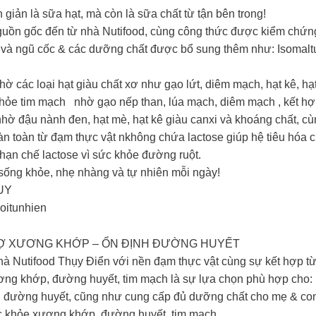
 giản là sữa hạt, mà còn là sữa chất từ tận bên trong!
guồn gốc đến từ nhà Nutifood, cùng công thức được kiểm chứng
t và ngũ cốc & các dưỡng chất được bổ sung thêm như: Isomalt
 các loại hạt giàu chất xơ như gạo lứt, diêm mạch, hạt kê, hạt
ức khỏe tim mạch nhờ gạo nếp than, lúa mạch, diêm mạch , kế
ờ đậu nành đen, hạt mè, hạt kê giàu canxi và khoáng chất, cù
oàn toàn từ đạm thực vật nkhông chứa lactose giúp hệ tiêu hóa 
ạn chế lactose vì sức khỏe đường ruột.
 sống khỏe, nhẹ nhàng và tự nhiên mỗi ngày!
iUY
oitunhien
RỢ XƯƠNG KHỚP – ỔN ĐỊNH ĐƯỜNG HUYẾT
nhà Nutifood Thụy Điển với nền đạm thực vật cùng sự kết hợp từ
ơng khớp, đường huyết, tim mạch là sự lựa chọn phù hợp cho:
đường huyết, cũng như cung cấp đủ dưỡng chất cho mẹ & con tr
c khỏe xương khớp, đường huyết, tim mạch