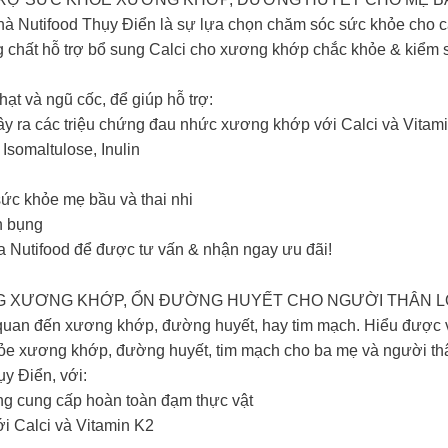
 nhà Nutifood Thụy Điển là sự lựa chọn chăm sóc sức khỏe cho
ng chất hỗ trợ bổ sung Calci cho xương khớp chắc khỏe & kiểm
ạt và ngũ cốc, để giúp hỗ trợ:
ây ra các triệu chứng đau nhức xương khớp với Calci và Vitam
Isomaltulose, Inulin
sức khỏe mẹ bầu và thai nhi
n bụng
a Nutifood để được tư vấn & nhận ngay ưu đãi!
G XƯƠNG KHỚP, ỔN ĐƯỜNG HUYẾT CHO NGƯỜI THÂN L
 quan đến xương khớp, đường huyết, hay tim mạch. Hiểu được v
 khỏe xương khớp, đường huyết, tim mạch cho ba mẹ và người th
ụy Điển, với:
ng cung cấp hoàn toàn đạm thực vật
ới Calci và Vitamin K2