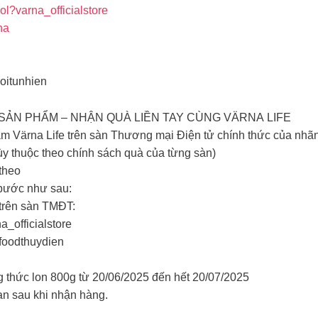
kol?varna_officialstore
na
oitunhien
EW SẢN PHẨM – NHẬN QUÀ LIỀN TAY CÙNG VÄRNA LIFE
ẩm Värna Life trên sàn Thương mại Điện tử chính thức của nhã
(tùy thuộc theo chính sách quà của từng sàn)
theo
 bước như sau:
trên sàn TMĐT:
a_officialstore
ifoodthuydien
 thức lon 800g từ 20/06/2025 đến hết 20/07/2025
ạn sau khi nhận hàng.