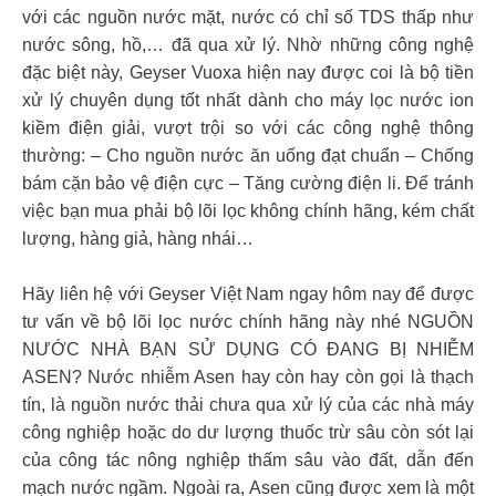
với các nguồn nước mặt, nước có chỉ số TDS thấp như
nước sông, hồ,… đã qua xử lý. Nhờ những công nghệ
đặc biệt này, Geyser Vuoxa hiện nay được coi là bộ tiền
xử lý chuyên dụng tốt nhất dành cho máy lọc nước ion
kiềm điện giải, vượt trội so với các công nghệ thông
thường: – Cho nguồn nước ăn uống đạt chuẩn – Chống
bám cặn bảo vệ điện cực – Tăng cường điện li. Để tránh
việc bạn mua phải bộ lõi lọc không chính hãng, kém chất
lượng, hàng giả, hàng nhái…
Hãy liên hệ với Geyser Việt Nam ngay hôm nay để được
tư vấn về bộ lõi lọc nước chính hãng này nhé NGUỒN
NƯỚC NHÀ BẠN SỬ DỤNG CÓ ĐANG BỊ NHIỄM
ASEN? Nước nhiễm Asen hay còn hay còn gọi là thạch
tín, là nguồn nước thải chưa qua xử lý của các nhà máy
công nghiệp hoặc do dư lượng thuốc trừ sâu còn sót lại
của công tác nông nghiệp thấm sâu vào đất, dẫn đến
mạch nước ngầm. Ngoài ra, Asen cũng được xem là một