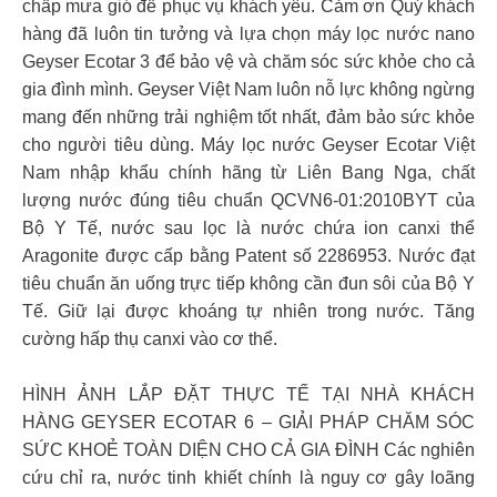
chấp mưa gió để phục vụ khách yêu. Cảm ơn Quý khách
hàng đã luôn tin tưởng và lựa chọn máy lọc nước nano
Geyser Ecotar 3 để bảo vệ và chăm sóc sức khỏe cho cả
gia đình mình. Geyser Việt Nam luôn nỗ lực không ngừng
mang đến những trải nghiệm tốt nhất, đảm bảo sức khỏe
cho người tiêu dùng. Máy lọc nước Geyser Ecotar Việt
Nam nhập khẩu chính hãng từ Liên Bang Nga, chất
lượng nước đúng tiêu chuẩn QCVN6-01:2010BYT của
Bộ Y Tế, nước sau lọc là nước chứa ion canxi thể
Aragonite được cấp bằng Patent số 2286953. Nước đạt
tiêu chuẩn ăn uống trực tiếp không cần đun sôi của Bộ Y
Tế. Giữ lại được khoáng tự nhiên trong nước. Tăng
cường hấp thụ canxi vào cơ thể.
HÌNH ẢNH LẮP ĐẶT THỰC TẾ TẠI NHÀ KHÁCH
HÀNG GEYSER ECOTAR 6 – GIẢI PHÁP CHĂM SÓC
SỨC KHOẺ TOÀN DIỆN CHO CẢ GIA ĐÌNH Các nghiên
cứu chỉ ra, nước tinh khiết chính là nguy cơ gây loãng