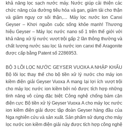
khả năng lọc sạch nước máy. Nước giúp cải thiện các
chức năng của đường tiêu hóa và gan, giảm tải cho thận
và giảm nguy cơ sỏi thận,… Máy lọc nước Ion Canxi
Geyser – Khơi nguồn cuộc sống khỏe mạnh! Thương
hiệu Geyser – Máy lọc nước nano số 1 trên thế giới với
khả năng xử lý nước vượt trội gấp 2 lần thông thường và
chất lượng nước sau lọc là nước ion canxi thể Aragonite
được cấp bằng Patent số 2286953.
BỘ 3 LÕI LỌC NƯỚC GEYSER VUOXA A NHẬP KHẨU
Bộ lõi lọc thay thế cho bộ tiền xử lý nước cho máy ion
kiềm điện giải Geyser Vuoxa A mang lại lợi ích vượt trội
cho máy lọc nước ion kiềm bởi nó được tích hợp những
tính năng vô cùng đặc biệt: Công nghệ chống bám cặn
điện cực Bộ tiền xử lý Geyser Vuoxa A cho máy lọc nước
ion kiềm điện giải được tập đoàn Geyser hàng đầu của
Nga nghiên cứu và sản xuất. Sản phẩm sử dụng cho máy
lọc nước ion kiềm điện giải này được tích hợp công nghệ