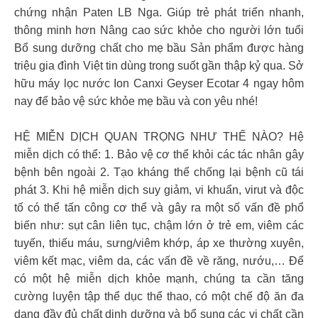
chứng nhận Paten LB Nga. Giúp trẻ phát triển nhanh,
thông minh hơn Nâng cao sức khỏe cho người lớn tuổi
Bổ sung dưỡng chất cho mẹ bầu Sản phẩm được hàng
triệu gia đình Việt tin dùng trong suốt gần thập kỷ qua. Sở
hữu máy lọc nước Ion Canxi Geyser Ecotar 4 ngay hôm
nay để bảo vệ sức khỏe mẹ bầu và con yêu nhé!
HỆ MIỄN DỊCH QUAN TRỌNG NHƯ THẾ NÀO? Hệ
miễn dịch có thể: 1. Bảo vệ cơ thể khỏi các tác nhân gây
bệnh bên ngoài 2. Tạo kháng thể chống lại bệnh cũ tái
phát 3. Khi hệ miễn dịch suy giảm, vi khuẩn, virut và độc
tố có thể tấn công cơ thể và gây ra một số vấn đề phổ
biến như: sụt cân liên tục, chậm lớn ở trẻ em, viêm các
tuyến, thiếu máu, sưng/viêm khớp, áp xe thường xuyên,
viêm kết mạc, viêm da, các vấn đề về răng, nướu,… Để
có một hệ miễn dịch khỏe mạnh, chúng ta cần tăng
cường luyện tập thể dục thể thao, có một chế độ ăn đa
dạng đầy đủ chất dinh dưỡng và bổ sung các vi chất cần