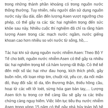
trong những thành phần khoáng có trong nguồn nước
thông thường. Tuy nhiên, nếu người dân sử dụng nguồn
nước này lâu dài, dẫn đến lượng Asen vượt ngưỡng cho
phép, có thể gây ra các tác hại nghiêm trọng đến sức
khỏe sau này. Nhiều cuộc thí nghiệm đã chỉ ra rằng hàm
lượng Asen trong các mạch nước ngầm, nước giếng
khoan cao hơn nhiều so với nước từ sông, hồ,…
Tác hại khi sử dụng nguồn nước nhiễm Asen: Theo Bộ Y
Tế cho biết, nguồn nước nhiễm Asen có thể gây ra nhiều
tác hại nghiêm trọng kể cả hàm lượng rất thấp. Có thể kể
đến một số tác hại như đau họng, kích thích phổi, gây
buồn nôn, rối loạn nhịp tim, chuột rút, yếu cơ, da nổi mẩn
đỏ, thay đổi sắc tố da, tổn thương thận, thiếu hồng cầu,
hoại tử các vết lở loét, sừng hóa gan bàn tay,… Lượng
Asen tích tụ trong cơ thể càng lâu sẽ gây ra các triệu
chứng càng nguy hiểm. Việc liên tục tiêu thụ nước nhiễm
Asen trong vòng 15 năm có thể gây phá hủy toàn bộ hệ