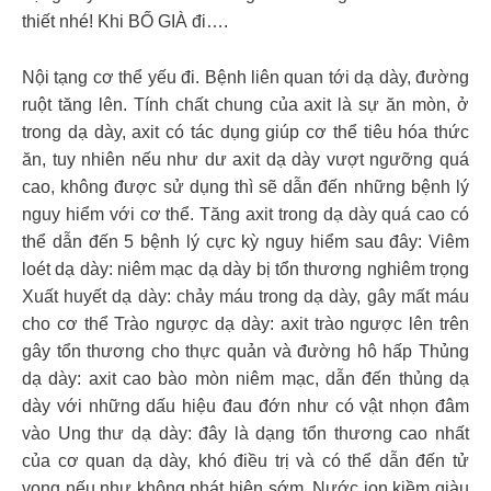
thiết nhé! Khi BỐ GIÀ đi….
Nội tạng cơ thể yếu đi. Bệnh liên quan tới dạ dày, đường
ruột tăng lên. Tính chất chung của axit là sự ăn mòn, ở
trong dạ dày, axit có tác dụng giúp cơ thể tiêu hóa thức
ăn, tuy nhiên nếu như dư axit dạ dày vượt ngưỡng quá
cao, không được sử dụng thì sẽ dẫn đến những bệnh lý
nguy hiểm với cơ thể. Tăng axit trong dạ dày quá cao có
thể dẫn đến 5 bệnh lý cực kỳ nguy hiểm sau đây: Viêm
loét dạ dày: niêm mạc dạ dày bị tổn thương nghiêm trọng
Xuất huyết dạ dày: chảy máu trong dạ dày, gây mất máu
cho cơ thể Trào ngược dạ dày: axit trào ngược lên trên
gây tổn thương cho thực quản và đường hô hấp Thủng
dạ dày: axit cao bào mòn niêm mạc, dẫn đến thủng dạ
dày với những dấu hiệu đau đớn như có vật nhọn đâm
vào Ung thư dạ dày: đây là dạng tổn thương cao nhất
của cơ quan dạ dày, khó điều trị và có thể dẫn đến tử
vong nếu như không phát hiện sớm. Nước ion kiềm giàu