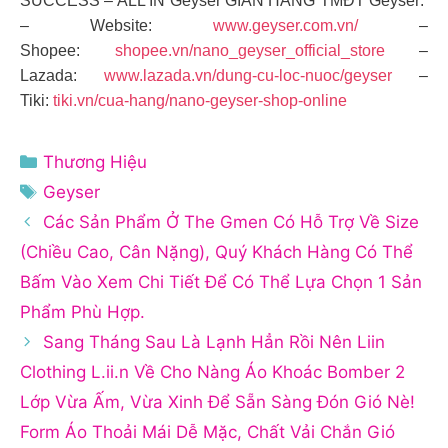
SUCCESS – ALL IN Geyser GIAN HÀNG TMĐT Geyser:
– Website:
www.geyser.com.vn/
–
Shopee:
shopee.vn/nano_geyser_official_store
–
Lazada:
www.lazada.vn/dung-cu-loc-nuoc/geyser
–
Tiki:
tiki.vn/cua-hang/nano-geyser-shop-online
Danh
Thương Hiệu
mục
Thẻ
Geyser
Các Sản Phẩm Ở The Gmen Có Hỗ Trợ Về Size
(Chiều Cao, Cân Nặng), Quý Khách Hàng Có Thể
Bấm Vào Xem Chi Tiết Để Có Thể Lựa Chọn 1 Sản
Phẩm Phù Hợp.
Sang Tháng Sau Là Lạnh Hẳn Rồi Nên Liin
Clothing L.ii.n Về Cho Nàng Áo Khoác Bomber 2
Lớp Vừa Ấm, Vừa Xinh Để Sẵn Sàng Đón Gió Nè!
Form Áo Thoải Mái Dễ Mặc, Chất Vải Chắn Gió