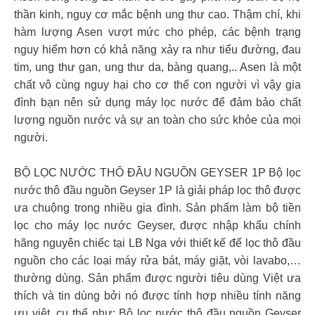
thần kinh, nguy cơ mắc bệnh ung thư cao. Thậm chí, khi
hàm lượng Asen vượt mức cho phép, các bệnh trạng
nguy hiểm hơn có khả năng xảy ra như tiểu đường, đau
tim, ung thư gan, ung thư da, bàng quang,.. Asen là một
chất vô cùng nguy hại cho cơ thể con người vì vậy gia
đình bạn nên sử dụng máy lọc nước để đảm bảo chất
lượng nguồn nước và sự an toàn cho sức khỏe của mọi
người.
BỘ LỌC NƯỚC THÔ ĐẦU NGUỒN GEYSER 1P Bộ lọc
nước thô đầu nguồn Geyser 1P là giải pháp lọc thô được
ưa chuộng trong nhiều gia đình. Sản phẩm làm bộ tiền
lọc cho máy lọc nước Geyser, được nhập khẩu chính
hãng nguyên chiếc tại LB Nga với thiết kế để lọc thô đầu
nguồn cho các loại máy rửa bát, máy giặt, vòi lavabo,…
thường dùng. Sản phẩm được người tiêu dùng Việt ưa
thích và tin dùng bởi nó được tính hợp nhiều tính năng
ưu việt, cụ thể như: Bộ lọc nước thô đầu nguồn Geyser