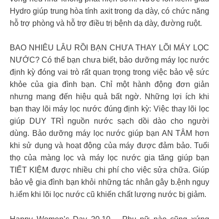
Hydro giúp trung hòa tính axit trong dạ dày, có chức năng
hỗ trợ phòng và hỗ trợ điều trị bệnh dạ dày, đường ruột.
BAO NHIÊU LÂU RỒI BẠN CHƯA THAY LÕI MÁY LỌC
NƯỚC? Có thể bạn chưa biết, bảo dưỡng máy lọc nước
định kỳ đóng vai trò rất quan trọng trong việc bảo vệ sức
khỏe của gia đình bạn. Chỉ một hành động đơn giản
nhưng mang đến hiệu quả bất ngờ. Những lợi ích khi
bạn thay lõi máy lọc nước đúng định kỳ: Việc thay lõi lọc
giúp DUY TRÌ nguồn nước sạch dồi dào cho người
dùng. Bảo dưỡng máy lọc nước giúp bạn AN TÂM hơn
khi sử dụng và hoạt động của máy được đảm bảo. Tuổi
thọ của màng lọc và máy lọc nước gia tăng giúp bạn
TIẾT KIỆM được nhiều chi phí cho việc sửa chữa. Giúp
bảo vệ gia đình bạn khỏi những tác nhân gây b.ệnh nguy
h.iểm khi lõi lọc nước cũ khiến chất lượng nước bị giảm.