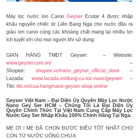
Máy lọc nước Ion Canxi
Geyser
Ecotar 4 được nhập
khẩu nguyên chiếc từ Liên Bang Nga cho nước đầu ra
giàu ion canxi cùng các khoáng chất mang lại nhiều lợi
ích tuyệt vời cho mọi người khi sử dụng:
GIAN HÀNG TMĐT Geyser: – Website:
www.geyser.com.vn/
–
Shopee:
shopee.vn/nano_geyser_official_store
–
Lazada:
www.lazada.vn/dung-cu-loc-nuoc/geyser/
–
Tiki:
tiki.vn/cua-hang/nano-geyser-shop-online
Geyser Việt Nam – Đại Diện Ủy Quyền Máy Lọc Nước
Nano Gey Ser HCM – Chúng Tôi Là Đại Diện Ủy
Quyền Chính Thức Tại Việt Nam Cung Cấp Máy Lọc
Nước Gey Ser Nhập Khẩu 100% Chính Hãng Tại Nga.
MẸ ƠI ! MẸ ĐÃ CHỌN ĐƯỢC ĐIỀU TỐT NHẤT CHO
CON TỪ NƯỚC UỐNG CHƯA