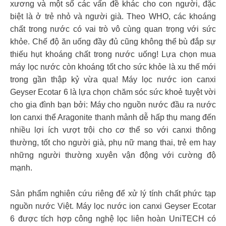
xương và một số các vấn đề khác cho con người, đặc
biệt là ở trẻ nhỏ và người già. Theo WHO, các khoáng
chất trong nước có vai trò vô cùng quan trọng với sức
khỏe. Chế độ ăn uống đầy đủ cũng không thể bù đắp sự
thiếu hụt khoáng chất trong nước uống! Lựa chọn mua
máy lọc nước còn khoáng tốt cho sức khỏe là xu thế mới
trong gần thập kỷ vừa qua! Máy lọc nước ion canxi
Geyser Ecotar 6 là lựa chọn chăm sóc sức khoẻ tuyệt vời
cho gia đình bạn bởi: Máy cho nguồn nước đầu ra nước
Ion canxi thể Aragonite thanh mảnh dễ hấp thụ mang đến
nhiều lợi ích vượt trội cho cơ thể so với canxi thông
thường, tốt cho người già, phụ nữ mang thai, trẻ em hay
những người thường xuyên vận động với cường độ
mạnh.
Sản phẩm nghiên cứu riêng để xử lý tính chất phức tạp
nguồn nước Việt. Máy lọc nước ion canxi Geyser Ecotar
6 được tích hợp công nghệ lọc liên hoàn UniTECH có