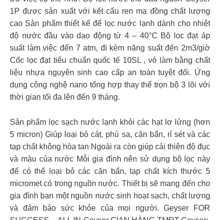
1P được sản xuất với kết cấu ren mạ đồng chất lượng
cao Sản phẩm thiết kế để lọc nước lạnh dành cho nhiệt
độ nước đầu vào dao động từ 4 – 40°C Bộ lọc đạt áp
suất làm việc đến 7 atm, đi kèm năng suất đến 2m3/giờ
Cốc lọc đạt tiêu chuẩn quốc tế 10SL , vỏ làm bằng chất
liệu nhựa nguyên sinh cao cấp an toàn tuyệt đối. Ứng
dụng công nghệ nano tổng hợp thay thế trọn bộ 3 lõi với
thời gian tối đa lên đến 9 tháng.
Sản phẩm lọc sạch nước lạnh khỏi các hạt lơ lửng (hơn
5 micron) Giúp loại bỏ cát, phù sa, cặn bẩn, rỉ sét và các
tạp chất không hòa tan Ngoài ra còn giúp cải thiện độ đục
và màu của nước Mỗi gia đình nên sử dụng bộ lọc này
để có thể loại bỏ các cặn bẩn, tạp chất kích thước 5
micromet có trong nguồn nước. Thiết bị sẽ mang đến cho
gia đình bạn một nguồn nước sinh hoạt sạch, chất lượng
và đảm bảo sức khỏe của mọi người. Geyser FOR