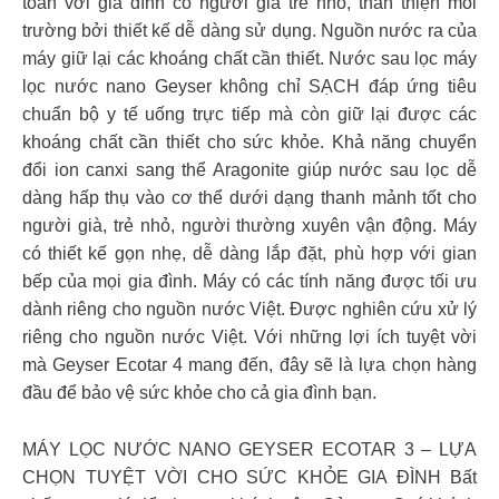
toàn với gia đình có người già trẻ nhỏ, thân thiện môi
trường bởi thiết kế dễ dàng sử dụng. Nguồn nước ra của
máy giữ lại các khoáng chất cần thiết. Nước sau lọc máy
lọc nước nano Geyser không chỉ SẠCH đáp ứng tiêu
chuẩn bộ y tế uống trực tiếp mà còn giữ lại được các
khoáng chất cần thiết cho sức khỏe. Khả năng chuyển
đổi ion canxi sang thể Aragonite giúp nước sau lọc dễ
dàng hấp thụ vào cơ thể dưới dạng thanh mảnh tốt cho
người già, trẻ nhỏ, người thường xuyên vận động. Máy
có thiết kế gọn nhẹ, dễ dàng lắp đặt, phù hợp với gian
bếp của mọi gia đình. Máy có các tính năng được tối ưu
dành riêng cho nguồn nước Việt. Được nghiên cứu xử lý
riêng cho nguồn nước Việt. Với những lợi ích tuyệt vời
mà Geyser Ecotar 4 mang đến, đây sẽ là lựa chọn hàng
đầu để bảo vệ sức khỏe cho cả gia đình bạn.
MÁY LỌC NƯỚC NANO GEYSER ECOTAR 3 – LỰA
CHỌN TUYỆT VỜI CHO SỨC KHỎE GIA ĐÌNH Bất