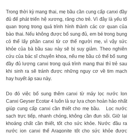
Trong thời kỳ mang thai, mẹ bầu cần cung cấp canxi đầy
đủ để phát triển hệ xương, răng cho trẻ. Vì đây là yếu tố
quan trọng trong quá trình hình thành các cơ quan của
bào thai. Nếu không được bổ sung đủ, em bé trong bụng
có thể lấy phần canxi từ cơ thể người mẹ, vì vậy sức
khỏe của bà bầu sau này sẽ bị suy giảm. Theo nghiên
cứu của bác sĩ chuyên khoa, nếu mẹ bầu có thể bổ sung
đầy đủ lượng canxi trong quá trình mang thai thì trẻ sau
khi sinh ra sẽ tránh được những nguy cơ về tim mạch
hay huyết áp sau này.
Do đó việc bổ sung thêm canxi từ máy lọc nước Ion
Canxi Geyser Ecotar 4 luôn là sự lựa chọn hoàn hảo nhất
giúp cung cấp canxi cần thiết cho mẹ bầu. Lọc nước
sạch trực tiếp, nhanh chóng, không cần đun sôi. Giữ lại
khoáng chất cần thiết, tốt cho sức khỏe. Nước đầu ra
nước ion canxi thể Aragonite tốt cho sức khỏe được