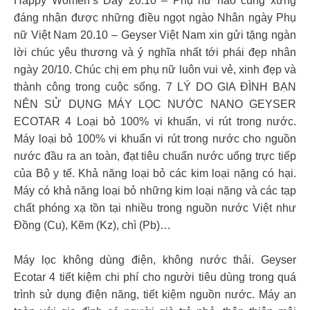
Happy Women’s Day 20.10 – Phụ nữ nào cũng xứng
đáng nhận được những điều ngọt ngào Nhân ngày Phụ
nữ Việt Nam 20.10 – Geyser Việt Nam xin gửi tặng ngàn
lời chúc yêu thương và ý nghĩa nhất tới phái đẹp nhân
ngày 20/10. Chúc chị em phụ nữ luôn vui vẻ, xinh đẹp và
thành công trong cuộc sống. 7 LÝ DO GIA ĐÌNH BẠN
NÊN SỬ DỤNG MÁY LỌC NƯỚC NANO GEYSER
ECOTAR 4 Loại bỏ 100% vi khuẩn, vi rút trong nước.
Máy loại bỏ 100% vi khuẩn vi rút trong nước cho nguồn
nước đầu ra an toàn, đạt tiêu chuẩn nước uống trực tiếp
của Bộ y tế. Khả năng loại bỏ các kim loại nặng có hại.
Máy có khả năng loại bỏ những kim loại nặng và các tạp
chất phóng xạ tồn tại nhiều trong nguồn nước Việt như
Đồng (Cu), Kẽm (Kz), chì (Pb)…
Máy lọc không dùng điện, không nước thải. Geyser
Ecotar 4 tiết kiệm chi phí cho người tiêu dùng trong quá
trình sử dụng điện năng, tiết kiệm nguồn nước. Máy an