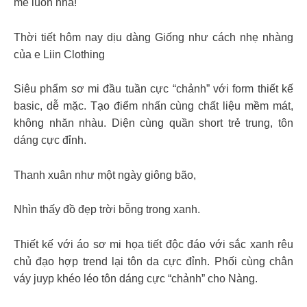
mê luôn nha!
Thời tiết hôm nay dịu dàng Giống như cách nhẹ nhàng
của e Liin Clothing
Siêu phẩm sơ mi đầu tuần cực “chảnh” với form thiết kế
basic, dễ mặc. Tạo điểm nhấn cùng chất liệu mềm mát,
không nhăn nhàu. Diện cùng quần short trẻ trung, tôn
dáng cực đỉnh.
Thanh xuân như một ngày giông bão,
Nhìn thấy đồ đẹp trời bỗng trong xanh.
Thiết kế với áo sơ mi họa tiết độc đáo với sắc xanh rêu
chủ đạo hợp trend lại tôn da cực đỉnh. Phối cùng chân
váy juyp khéo léo tôn dáng cực “chảnh” cho Nàng.