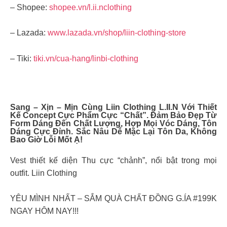
– Shopee:
shopee.vn/l.ii.nclothing
– Lazada:
www.lazada.vn/shop/liin-clothing-store
– Tiki:
tiki.vn/cua-hang/linbi-clothing
Sang – Xịn – Mịn Cùng
Liin Clothing
L.II.N Với Thiết
Kế Concept Cực Phẩm Cực “chất”. Đảm Bảo Đẹp Từ
Form Dáng Đến Chất Lượng, Hợp Mọi Vóc Dáng, Tôn
Dáng Cực Đỉnh. Sắc Nâu Dễ Mặc Lại Tôn Da, Không
Bao Giờ Lỗi Mốt Ạ!
Vest thiết kế diện Thu cực “chảnh”, nổi bật trong mọi
outfit. Liin Clothing
YÊU MÌNH NHẤT – SẮM QUÀ CHẤT ĐỒNG G.ÍA #199K
NGAY HÔM NAY!!!