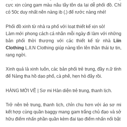
cực xịn cùng gam màu nâu tây tôn da lại dễ phối đồ. Chỉ
có 50c duy nhất nên nàng ib (.) để rước nàng nhé!
Phối đồ xinh từ nhà ra phố với loạt thiết kế xịn sò!
Làm mới phong cách cá nhân mỗi ngày đi làm với những
bản phối thời thượng với các thiết kế từ nhà
Liin
Clothing
L.II.N Clothing giúp nàng tôn lên thần thái tự tin,
rạng ngời.
Xinh quá là xinh luôn, các bản phối trẻ trung, đầy n.ữ tính
để Nàng tha hồ dạo phố, cà phê, hẹn hò đây rồi.
HÀNG MỚI VỀ | Sơ mi Hàn diện trẻ trung, thanh lịch.
Trở nên trẻ trung, thanh lịch, chỉn chu hơn với áo sơ mi
kết hợp cùng quần baggy mang gam trắng chủ đạo và sở
hữu điểm nhấn phần quần kèm đai tạo điểm nhấn nổi bật