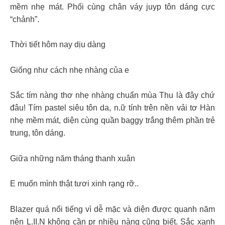
mềm nhẹ mát. Phối cùng chân váy juyp tôn dáng cực
“chảnh”.
Thời tiết hôm nay dịu dàng
Giống như cách nhẹ nhàng của e
Sắc tím nàng thơ nhẹ nhàng chuẩn mùa Thu là đây chứ
đâu! Tím pastel siêu tôn da, n.ữ tính trên nền vải tơ Hàn
nhẹ mềm mát, diện cùng quần baggy trắng thêm phần trẻ
trung, tôn dáng.
Giữa những năm tháng thanh xuân
E muốn mình thật tươi xinh rạng rỡ..
Blazer quá nổi tiếng vì dễ mặc và diện được quanh năm
nên L.II.N không cần pr nhiều nàng cũng biết. Sắc xanh