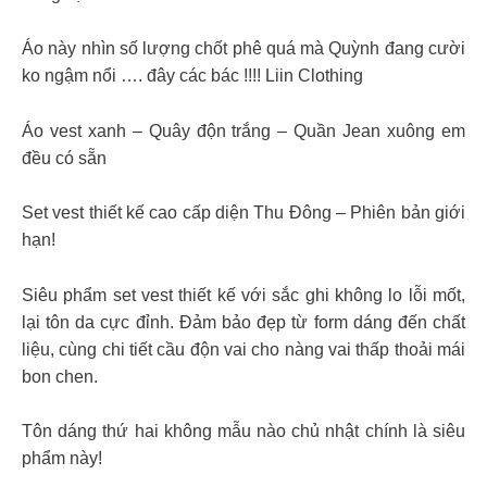
Áo này nhìn số lượng chốt phê quá mà Quỳnh đang cười
ko ngậm nổi …. đây các bác !!!! Liin Clothing
Áo vest xanh – Quây độn trắng – Quần Jean xuông em
đều có sẵn
Set vest thiết kế cao cấp diện Thu Đông – Phiên bản giới
hạn!
Siêu phẩm set vest thiết kế với sắc ghi không lo lỗi mốt,
lại tôn da cực đỉnh. Đảm bảo đẹp từ form dáng đến chất
liệu, cùng chi tiết cầu độn vai cho nàng vai thấp thoải mái
bon chen.
Tôn dáng thứ hai không mẫu nào chủ nhật chính là siêu
phẩm này!