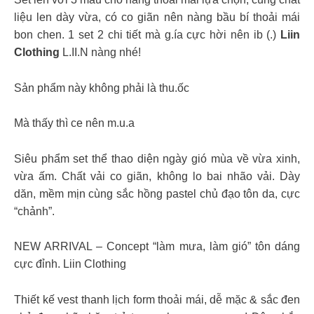
liệu len dày vừa, có co giãn nên nàng bầu bí thoải mái
bon chen. 1 set 2 chi tiết mà g.ía cực hời nên ib (.)
Liin
Clothing
L.II.N nàng nhé!
Sản phẩm này không phải là thu.ốc
Mà thấy thì ce nên m.u.a
Siêu phẩm set thể thao diện ngày gió mùa về vừa xinh,
vừa ấm. Chất vải co giãn, không lo bai nhão vải. Dày
dăn, mềm mịn cùng sắc hồng pastel chủ đạo tôn da, cực
“chảnh”.
NEW ARRIVAL – Concept “làm mưa, làm gió” tôn dáng
cực đỉnh. Liin Clothing
Thiết kế vest thanh lịch form thoải mái, dễ mặc & sắc đen