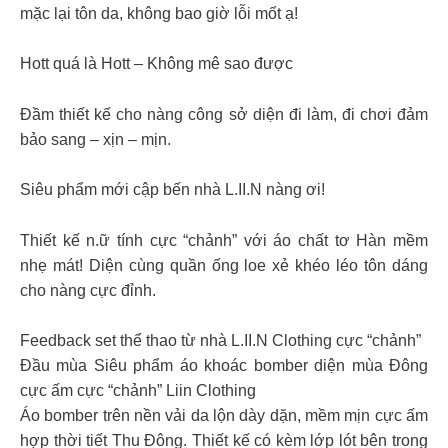
mặc lại tôn da, không bao giờ lỗi mốt ạ!
Hott quá là Hott – Không mê sao được
Đầm thiết kế cho nàng công sở diện đi làm, đi chơi đảm
bảo sang – xịn – mịn.
Siêu phẩm mới cập bến nhà L.II.N nàng ơi!
Thiết kế n.ữ tính cực “chảnh” với áo chất tơ Hàn mềm
nhẹ mát! Diện cùng quần ống loe xẻ khéo léo tôn dáng
cho nàng cực đỉnh.
Feedback set thể thao từ nhà L.II.N Clothing cực “chảnh”
Đầu mùa Siêu phẩm áo khoác bomber diện mùa Đông
cực ấm cực “chảnh” Liin Clothing
Áo bomber trên nền vải da lộn dày dặn, mềm mịn cực ấm
hợp thời tiết Thu Đông. Thiết kế có kèm lớp lót bên trong