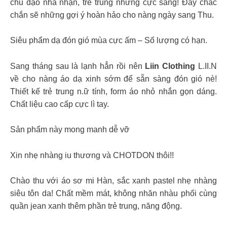
chủ đạo nhã nhặn, trẻ trung nhưng cực sang! Đây chắc
chắn sẽ những gợi ý hoàn hảo cho nàng ngày sang Thu.
Siêu phẩm dạ đón gió mùa cực ấm – Số lượng có hạn.
Sang tháng sau là lạnh hẳn rồi nên
Liin Clothing
L.II.N
về cho nàng áo dạ xinh sớm để sẵn sàng đón gió nè!
Thiết kế trẻ trung n.ữ tính, form áo nhỏ nhắn gọn dáng.
Chất liệu cao cấp cực lì tay.
Sản phẩm này mong manh dễ vỡ
Xin nhẹ nhàng iu thương và CHOTDON thôi!!
Chào thu với áo sơ mi Hàn, sắc xanh pastel nhẹ nhàng
siêu tôn da! Chất mềm mát, không nhăn nhàu phối cùng
quần jean xanh thêm phần trẻ trung, năng động.