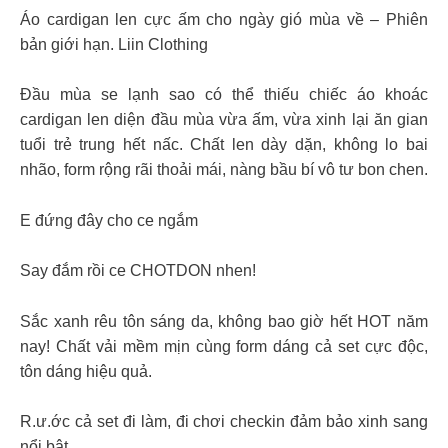
Áo cardigan len cực ấm cho ngày gió mùa về – Phiên
bản giới hạn. Liin Clothing
Đầu mùa se lạnh sao có thể thiếu chiếc áo khoác
cardigan len diện đầu mùa vừa ấm, vừa xinh lại ăn gian
tuổi trẻ trung hết nấc. Chất len dày dặn, không lo bai
nhão, form rộng rãi thoải mái, nàng bầu bí vô tư bon chen.
E đứng đây cho ce ngắm
Say đắm rồi ce CHOTDON nhen!
Sắc xanh rêu tôn sáng da, không bao giờ hết HOT năm
nay! Chất vải mềm mịn cùng form dáng cả set cực độc,
tôn dáng hiệu quả.
R.ư.ớc cả set đi làm, đi chơi checkin đảm bảo xinh sang
nổi bật.