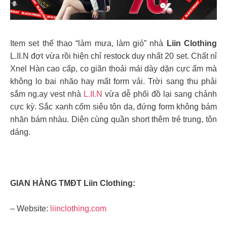
Item set thể thao “làm mưa, làm gió” nhà
Liin Clothing
L.II.N đợt vừa rồi hiện chỉ restock duy nhất 20 set. Chất nỉ
Xnel Hàn cao cấp, co giãn thoải mái dày dặn cực ấm mà
không lo bai nhão hay mất form vải. Trời sang thu phải
sắm ng.ay vest nhà
L.II.N
vừa dễ phối đồ lại sang chảnh
cực kỳ. Sắc xanh cốm siêu tôn da, đứng form không bám
nhăn bám nhàu. Diện cùng quần short thêm trẻ trung, tôn
dáng.
GIAN HÀNG TMĐT Liin Clothing:
– Website:
liinclothing.com