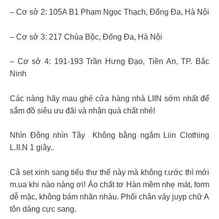
– Cơ sở 2: 105A B1 Phạm Ngọc Thạch, Đống Đa, Hà Nội
– Cơ sở 3: 217 Chùa Bộc, Đống Đa, Hà Nội
– Cơ sở 4: 191-193 Trần Hưng Đạo, Tiền An, TP. Bắc
Ninh
Các nàng hãy mau ghé cửa hàng nhà LIIN sớm nhất để
sắm đồ siêu ưu đãi và nhận quà chất nhé!
Nhìn Đông nhìn Tây Không bằng ngắm Liin Clothing
L.II.N 1 giây..
Cả set xinh sang tiểu thư thế này mà không r.ước thì mới
m.ua khi nào nàng ơi! Áo chất tơ Hàn mềm nhẹ mát, form
dễ mặc, không bám nhăn nhàu. Phối chân váy juyp chữ A
tôn dáng cực sang.