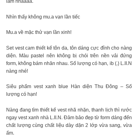
lắm nhaaaa.
Nhìn thấy không mu.a vạn lần tiếc
Mu.a về mặc thử vạn lần xinh!
Set vest cam thiết kế tôn da, tôn dáng cực đỉnh cho nàng
diện. Màu pastel nên không bị chói trên nền vải đứng
form, không bám nhăn nhau. Số lượng có hạn, ib (.) L.II.N
nàng nhé!
Siêu phẩm vest xanh blue Hàn diện Thu Đông – Số
lượng có hạn!
Nàng đang tìm thiết kế vest nhã nhặn, thanh lịch thì rước
ngay vest xanh nhà L.II.N. Đảm bảo đẹp từ form dáng đến
chất lượng cùng chất liệu dày dặn 2 lớp vừa sang, vừa
ấm.