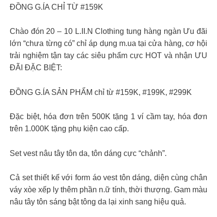
ĐỒNG G.ÍA CHỈ TỪ #159K
Chào đón 20 – 10 L.II.N Clothing tung hàng ngàn Ưu đãi
lớn “chưa từng có” chỉ áp dụng m.ua tại cửa hàng, cơ hội
trải nghiệm tận tay các siêu phẩm cực HOT và nhận ƯU
ĐÃI ĐẶC BIỆT:
ĐỒNG G.ÍA SẢN PHẨM chỉ từ #159K, #199K, #299K
Đặc biệt, hóa đơn trên 500K tặng 1 ví cầm tay, hóa đơn
trên 1.000K tặng phụ kiện cao cấp.
Set vest nâu tây tôn da, tôn dáng cực “chảnh”.
Cả set thiết kế với form áo vest tôn dáng, diện cùng chân
váy xòe xếp ly thêm phần n.ữ tính, thời thượng. Gam màu
nâu tây tôn sáng bật tông da lại xinh sang hiệu quả.