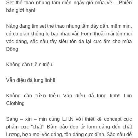
Set thể thao nhung tăm diện ngày gió mùa về – Phiên
bản giới hạn!
Nàng đang tìm set thể thao nhung tăm dày dặn, mềm mịn,
có co giãn không lo bai nhão vải. Form thoải mái tôn mọi
vóc dáng, sắc nâu tây siêu tôn da lại cực ấm cho mùa
Đông
Không cần ti.ề.n triệ.u
Vẫn điệu đà lung linh!!
Không cần ti.ề.n triệ.u Vẫn điệu đà lung linh!! Liin
Clothing
Sang – xịn – mịn cùng L.II.N với thiết kế concept cực
phẩm cực “chất”. Đảm bảo đẹp từ form dáng đến chất
lượng, hợp mọi vóc dáng, tôn dáng cực đỉnh. Sắc nâu dễ