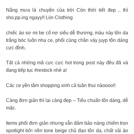
Nắng mưa là chuyện của trời Còn thời tiết đẹp .. thì
sho.pp.ing ngayy!! Liin Clothing
chiếc áo sơ mi be cổ nơ siêu dễ thương, màu này tôn da
trắng bóc luôn nha ce, phối cùng chân váy juyp tôn dáng
cực đỉnh.
Tất cả những mã cực cực hot trong post này đều đã và
đang tiếp tục #restock nhé ạ!
Các ce yên tâm shopping xinh cả tuần thui nàoooo!!
Càng đơn giản thì lại càng đẹp – Tiêu chuẩn tôn dáng, dễ
mặc.
Items phối đơn giản nhưng vẫn đảm bảo nàng chiếm trọn
spotlight bởi nền tone beige chủ đạo tôn da, chất vải áo