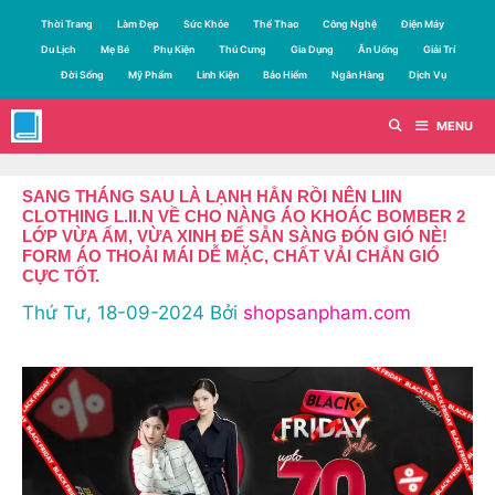
Chuyển
Thời Trang
Làm Đẹp
Sức Khỏe
Thể Thao
Công Nghệ
Điện Máy
đến
Du Lịch
Mẹ Bé
Phụ Kiện
Thú Cưng
Gia Dụng
Ăn Uống
Giải Trí
nội
Đời Sống
Mỹ Phẩm
Linh Kiện
Bảo Hiểm
Ngân Hàng
Dịch Vụ
dung
MENU
SANG THÁNG SAU LÀ LẠNH HẲN RỒI NÊN LIIN
CLOTHING L.II.N VỀ CHO NÀNG ÁO KHOÁC BOMBER 2
LỚP VỪA ẤM, VỪA XINH ĐỂ SẴN SÀNG ĐÓN GIÓ NÈ!
FORM ÁO THOẢI MÁI DỄ MẶC, CHẤT VẢI CHẮN GIÓ
CỰC TỐT.
Thứ Tư, 18-09-2024
Bởi
shopsanpham.com