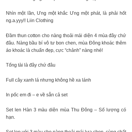
Nhìn một lần, Ưng một khắc Ưng một phát, là phải hốt
ng.a.yyy!! Liin Clothing
Đầm thun cotton cho nàng thoải mái diện 4 mùa đây chứ
đâu. Nàng bầu bí vô tư bon chen, mùa Đông khoác thêm
áo khoác là chuẩn đẹp, cực “chảnh” nàng nhé!
Tổng tài là đây chứ đâu
Full cây xanh lá nhưng không hề xa lánh
In pốc em đi – e về sẵn cả set
Set len Hàn 3 màu diện mùa Thu Đông – Số lượng có
hạn.
Set len với 3 màu cho nàng thoải mái lựa chọn, cùng chất