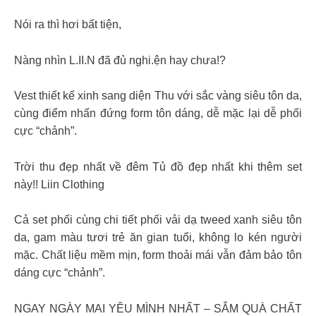
Nói ra thì hơi bất tiện,
Nàng nhìn L.II.N đã đủ nghi.ện hay chưa!?
Vest thiết kế xinh sang diện Thu với sắc vàng siêu tôn da,
cùng điểm nhấn đứng form tôn dáng, dễ mặc lại dễ phối
cực “chảnh”.
Trời thu đẹp nhất về đêm Tủ đồ đẹp nhất khi thêm set
này!! Liin Clothing
Cả set phối cùng chi tiết phối vải dạ tweed xanh siêu tôn
da, gam màu tươi trẻ ăn gian tuổi, không lo kén người
mặc. Chất liệu mềm mịn, form thoải mái vẫn đảm bảo tôn
dáng cực “chảnh”.
NGAY NGÀY MAI YÊU MÌNH NHẤT – SẮM QUÀ CHẤT