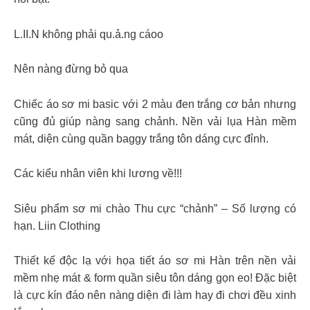
L.II.N không phải qu.ả.ng cáoo
Nên nàng đừng bỏ qua
Chiếc áo sơ mi basic với 2 màu đen trắng cơ bản nhưng
cũng đủ giúp nàng sang chảnh. Nền vải lụa Hàn mềm
mát, diện cùng quần baggy trắng tôn dáng cực đỉnh.
Các kiểu nhân viên khi lương về!!!
Siêu phẩm sơ mi chào Thu cực “chảnh” – Số lượng có
hạn. Liin Clothing
Thiết kế độc lạ với họa tiết áo sơ mi Hàn trên nền vải
mềm nhẹ mát & form quần siêu tôn dáng gọn eo! Đặc biệt
là cực kín đáo nên nàng diện đi làm hay đi chơi đều xinh