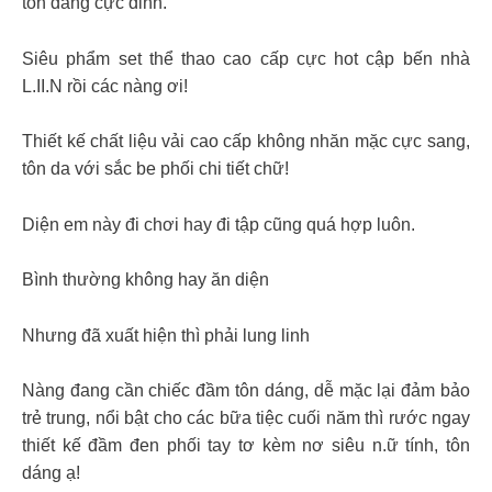
tôn dáng cực đỉnh.
Siêu phẩm set thể thao cao cấp cực hot cập bến nhà
L.II.N rồi các nàng ơi!
Thiết kế chất liệu vải cao cấp không nhăn mặc cực sang,
tôn da với sắc be phối chi tiết chữ!
Diện em này đi chơi hay đi tập cũng quá hợp luôn.
Bình thường không hay ăn diện
Nhưng đã xuất hiện thì phải lung linh
Nàng đang cần chiếc đầm tôn dáng, dễ mặc lại đảm bảo
trẻ trung, nổi bật cho các bữa tiệc cuối năm thì rước ngay
thiết kế đầm đen phối tay tơ kèm nơ siêu n.ữ tính, tôn
dáng ạ!