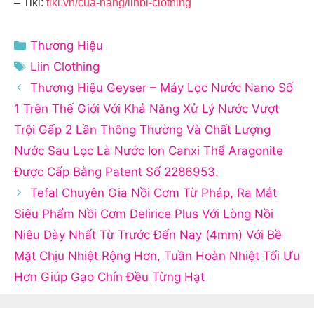
– Tiki:
tiki.vn/cua-hang/linbi-clothing
Danh
Thương Hiệu
mục
Thẻ
Liin Clothing
Thương Hiệu Geyser – Máy Lọc Nước Nano Số
1 Trên Thế Giới Với Khả Năng Xử Lý Nước Vượt
Trội Gấp 2 Lần Thông Thường Và Chất Lượng
Nước Sau Lọc Là Nước Ion Canxi Thể Aragonite
Được Cấp Bằng Patent Số 2286953.
Tefal Chuyên Gia Nồi Cơm Từ Pháp, Ra Mắt
Siêu Phẩm Nồi Cơm Delirice Plus Với Lòng Nồi
Niêu Dày Nhất Từ Trước Đến Nay (4mm) Với Bề
Mặt Chịu Nhiệt Rộng Hơn, Tuần Hoàn Nhiệt Tối Ưu
Hơn Giúp Gạo Chín Đều Từng Hạt