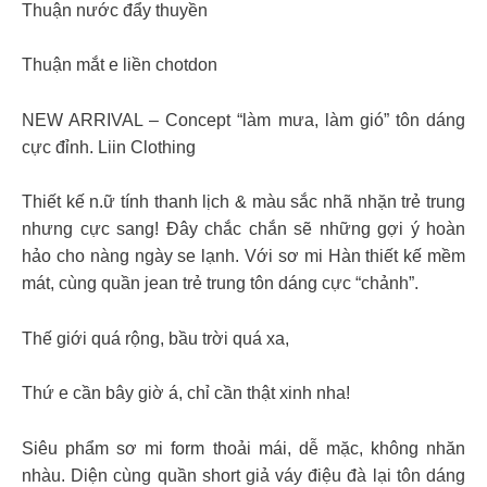
Thuận nước đẩy thuyền
Thuận mắt e liền chotdon
NEW ARRIVAL – Concept “làm mưa, làm gió” tôn dáng
cực đỉnh. Liin Clothing
Thiết kế n.ữ tính thanh lịch & màu sắc nhã nhặn trẻ trung
nhưng cực sang! Đây chắc chắn sẽ những gợi ý hoàn
hảo cho nàng ngày se lạnh. Với sơ mi Hàn thiết kế mềm
mát, cùng quần jean trẻ trung tôn dáng cực “chảnh”.
Thế giới quá rộng, bầu trời quá xa,
Thứ e cần bây giờ á, chỉ cần thật xinh nha!
Siêu phẩm sơ mi form thoải mái, dễ mặc, không nhăn
nhàu. Diện cùng quần short giả váy điệu đà lại tôn dáng