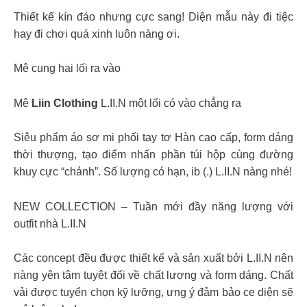
Thiết kế kín đáo nhưng cực sang! Diện mẫu này đi tiệc
hay đi chơi quá xinh luôn nàng ơi.
Mê cung hai lối ra vào
Mê
Liin Clothing
L.II.N một lối có vào chẳng ra
Siêu phẩm áo sơ mi phối tay tơ Hàn cao cấp, form dáng
thời thượng, tạo điểm nhấn phần túi hộp cùng đường
khuy cực “chảnh”. Số lượng có hạn, ib (.) L.II.N nàng nhé!
NEW COLLECTION – Tuần mới đầy năng lượng với
outfit nhà L.II.N
Các concept đều được thiết kế và sản xuất bởi L.II.N nên
nàng yên tâm tuyệt đối về chất lượng và form dáng. Chất
vải được tuyển chọn kỹ lưỡng, ưng ý đảm bảo ce diện sẽ