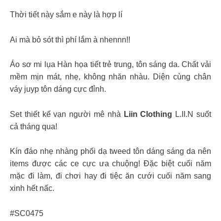
Thời tiết này sắm e này là hợp lí
Ai mà bỏ sót thì phí lắm à nhennn!!
Áo sơ mi lụa Hàn họa tiết trẻ trung, tôn sáng da. Chất vải
mềm mịn mát, nhẹ, không nhăn nhàu. Diện cùng chân
váy juyp tôn dáng cực đỉnh.
Set thiết kế vạn người mê nhà
Liin Clothing
L.II.N suốt
cả tháng qua!
Kín đáo nhẹ nhàng phối dạ tweed tôn dáng sáng da nên
items được các ce cực ưa chuộng! Đặc biệt cuối năm
mặc đi làm, đi chơi hay đi tiệc ăn cưới cuối năm sang
xinh hết nấc.
#SC0475