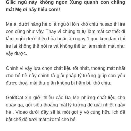
Giấc ngủ này không ngon Xung quanh con chẳng
mát Mẹ ơi hãy hiểu con!!
Mẹ à, dưới nắng hè oi ả người lớn khó chịu ra sao thì trẻ
con cũng như vậy. Thay vì chúng ta tự làm mát cơ thể: đi
tắm, ngồi dưới điều hòa hoặc ăn ngay 1 que kem lạnh thì
trẻ lại không thể nói ra và không thể tự làm mình mát như
vậy được.
Chính vì vậy lựa chọn chất liệu tốt nhất, thoáng mát nhất
cho bé hè này chính là giải pháp lý tưởng giúp con yêu
được thoải mái thư giãn không bị hầm bí, khó chịu.
GoldCat xin giới thiệu các Ba Mẹ những chất liệu cho
quây ga, gối siêu thoáng mát lý tưởng để giải nhiệt ngày
hè . Video dưới đây sẽ là một gợi ý vô cùng hữu ích để
bật chế độ tươi mát tức thì cho bé.