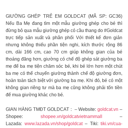
GIƯỜNG GHÉP TRẺ EM GOLDCAT (MÃ SP: GC36)
Nếu Ba Mẹ đang tìm một mẫu giường ghép cho bé thì
đừng bỏ qua mẫu giường ghép có cầu thang do #Goldcat
trực tiếp sản xuất và phân phối Với thiết kế đơn giản
nhưng không thiếu phần tiện nghi, kích thước rộng 86
cm, dài 166 cm, cao 70 cm giúp không gian của bé
thoáng đãng hơn, giường có chế độ ghép sát giường ba
mẹ để ba mẹ tiện chăm sóc bé, khi bé lớn hơn một chút
ba mẹ có thể chuyển giường thành chế độ giường đơn,
hoàn toàn tách biệt với giường ba mẹ. Khi đó, bé có một
không gian riêng tư mà ba mẹ cũng không phải tốn tiền
để mua giường khác cho bé.
GIAN HÀNG TMĐT GOLDCAT : – Website:
goldcat.vn
–
Shopee:
shopee.vn/goldcatvietnammall
–
Lazada:
www.lazada.vn/shop/goldcat
– Tiki:
tiki.vn/cua-