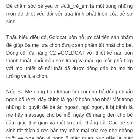
Để chăm sóc bé yêu thì #cũi_trẻ_em là một trong những
món đồ thiết yếu đối với quá trình phát triển của trẻ sơ
sinh
Thấu hiểu điều đó, Goldcat luôn nỗ lực cải tiến sản phẩm
để giúp Ba mẹ lựa chọn được sản phẩm tốt nhất cho bé.
Dòng cũi đa năng C2 #GOLDCAT với thiết kế nan tròn
thanh thoát, phối màu sơn trắng và màu gỗ mộc phù hợp
với mọi thiết kế nội thất đã được đông đảo ba mẹ tin
tưởng và lựa chọn.
Nếu Ba Mẹ đang băn khoăn tìm cũi cho bé đúng chuẩn
ngon bổ rẻ thì đây chính là gợi ý hoàn hảo nhé! Một trong
những bí quyết để bé ăn ngoan, ngủ ngon, ít bị bệnh là
mẹ hãy massage cho bé mỗi ngày để mang đến cho bé
cảm giác thư giãn và một sức đề kháng tốt. Các bé sơ
sinh rất thích được bàn tay mềm mại của mẹ nhẹ nhàng
vuốt ve, xoa bóp vì trong 5 giác quan, xúc giác là giác