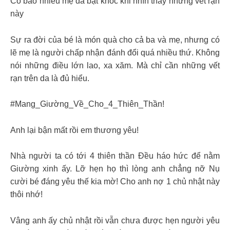
Có bao nhiêu mẹ đã bật khóc khi nhìn thấy những vết rạn
này
Sự ra đời của bé là món quà cho cả ba và mẹ, nhưng có
lẽ mẹ là người chấp nhận đánh đổi quá nhiều thứ. Không
nói những điều lớn lao, xa xăm. Mà chỉ cần những vết
rạn trên da là đủ hiểu.
#Mang_Giường_Về_Cho_4_Thiên_Thần!
Anh lại bận mất rồi em thương yêu!
Nhà người ta có tới 4 thiên thần Đều háo hức để nằm
Giường xinh ấy. Lỡ hẹn họ thì lòng anh chẳng nỡ Nụ
cười bé đáng yêu thế kia mờ! Cho anh nợ 1 chủ nhật này
thôi nhớ!
Vâng anh ấy chủ nhật rồi vẫn chưa được hẹn người yêu