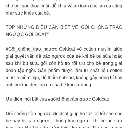
cho bé luôn thoải mái, dễ chịu và an toàn cho làn da cũng
như sức khỏe của bé.
TOP NHỮNG ĐIỀU CẦN BIẾT VỀ “GỐI CHỐNG TRÀO
NGƯỢC GOLDCAT”
#Gối_chống_trào_ngược Goldcat vỏ cotton muslin giúp
giải quyết vấn đề trào ngược của trẻ khi bé bú sữa hoặc
sau khi bú sữa, gối còn hỗ trợ tối ưu cho bé trong giai
đoan tập ngồi. Sản phẩm được làm từ chất liệu cotton
muslin mềm mịn, độ thấm hút cao, không gây nóng bí hay
ảnh hưởng đến làn da của bé khi sử dụng.
Ưu điểm nổi bật của #gốichốngtràongược Goldcat:
Gối chống trào ngược Goldcat giúp hỗ trợ rất tốt cho các
bé hay bị trào ngược, chống trào ngược khi bé bú sữa
hay sau khi bú sữa. Với thiết kế phần đầu cao, phần