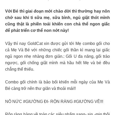
Với Bé thì giai đoạn mới chào đời thì thường hay nôn
chớ sau khi ti sữa mẹ, sữa bình, ngủ giật thót mình
cũng thật là phiền toái khiến con chả thể ngon giấc
để phát triển cơ thể non nớt này!
Vậy thì nay GoldCat xin được gửi tới Mẹ combo gối cho
cả Mẹ Và Bé với những chiếc gối thần kì mang lại giấc
ngủ ngon nhẹ nhàng đơn giản.: Gối U đa năng, gối trào
ngược, gối chống giật mình mà hầu hết Mẹ và bé đều
chẳng thể thiếu.
Combo gối chính là bảo bối khiến mỗi ngày của Mẹ Và
Bé càng trở nên thư giãn và thoải mái!!
️NÔ NỨC #GIƯỜNG ĐI- RỘN RÀNG #GIƯỜNG VỀ!!!
Rộn ràng hàng về toàn các siêu phẩm sang- sịn -mịn thôi