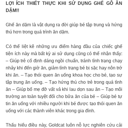
LỢI ÍCH THIẾT THỰC KHI SỬ DỤNG GHẾ GỖ ĂN
DẶM!!
Ghế ăn dặm là vật dụng ra đời giúp bé tập trung và hứng
thú hơn trong quá trình ăn dặm.
Có thể liệt kê những ưu điểm hàng đầu của chiếc ghế
tiện ích này mà bất kỳ ai sử dụng cũng có thể nhận thấy:
– Giúp trẻ cố định dáng ngồi chuẩn, tránh tình trạng chạy
nhảy khi đến giờ ăn, giảm tình trạng bé bị sặc hay nôn trớ
khi ăn. – Tạo thói quen ăn uống khoa học cho bé, tạo sự
tập trung ăn uống. – Tạo hứng thú cho trẻ trong quá tình
ăn – Giúp bố mẹ đỡ vất vả khi lau dọn sau ăn – Tạo môi
trường an toàn tuyệt đối cho bữa ăn của bé – Giúp bé tự
tin ăn uống với nhiều người khi bé được tạo thói quen ăn
uống với các thành viên khác trong gia đình.
Thấu hiểu điều này, Goldcat luôn nỗ lực nghiên cứu cải