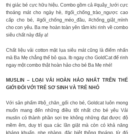
thị giác bé cực hữu hiệu. Combo gồm cả #quây_lưới cực
thoáng mát cho ngày hè, #gối_chống_trào_ngược cao
cấp cho bé, #gối_chống_méo_đầu, #chống_giật_mình
cho con yêu. Ba mẹ hoàn toàn yên tâm khi rinh về combo
siêu chất này đấy ạ!
Chất liệu vải cotton mặt lụa siêu mát cũng là điểm nhấn
mà Ba Mẹ chẳng thể bỏ qua. Ib ngay cho GoldCat để rinh
ngay một combo thật hoàn hảo cho bé Ba Mẹ nhé!
MUSLIN – LOẠI VẢI HOÀN HẢO NHẤT TRÊN THẾ
GIỚI ĐỐI VỚI TRẺ SƠ SINH VÀ TRẺ NHỎ
Với sản phẩm #bộ_chăn_gối cho bé, Goldcat luôn mong
muốn mang đến những điều tốt nhất cho bé yêu Vải
muslin có thành phần sợi tre không những đạt được độ
mềm êm, duy trì qua các lần giặt mà còn có khả năng
kháng khuẩn, nhẹ nhàng, đặc biệt thông thoáng, từ đó