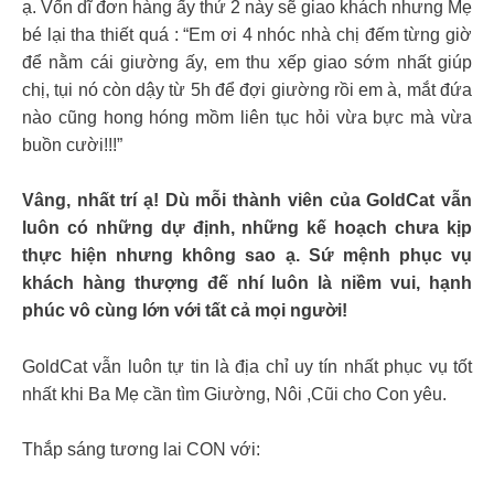
ạ. Vốn dĩ đơn hàng ấy thứ 2 này sẽ giao khách nhưng Mẹ
bé lại tha thiết quá : “Em ơi 4 nhóc nhà chị đếm từng giờ
để nằm cái giường ấy, em thu xếp giao sớm nhất giúp
chị, tụi nó còn dậy từ 5h để đợi giường rồi em à, mắt đứa
nào cũng hong hóng mồm liên tục hỏi vừa bực mà vừa
buồn cười!!!”
Vâng, nhất trí ạ! Dù mỗi thành viên của GoldCat vẫn
luôn có những dự định, những kế hoạch chưa kịp
thực hiện nhưng không sao ạ. Sứ mệnh phục vụ
khách hàng thượng đế nhí luôn là niềm vui, hạnh
phúc vô cùng lớn với tất cả mọi người!
GoldCat vẫn luôn tự tin là địa chỉ uy tín nhất phục vụ tốt
nhất khi Ba Mẹ cần tìm Giường, Nôi ,Cũi cho Con yêu.
Thắp sáng tương lai CON với: