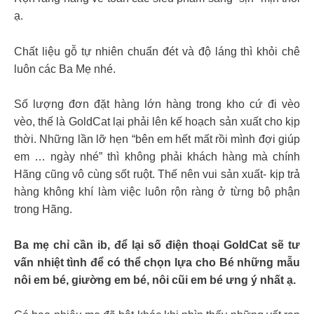
ạ.
Chất liệu gỗ tự nhiên chuẩn đét và độ láng thì khỏi chê
luôn các Ba Mẹ nhé.
Số lượng đơn đặt hàng lớn hàng trong kho cứ đi vèo
vèo, thế là GoldCat lại phải lên kế hoạch sản xuất cho kịp
thời. Những lần lỡ hẹn “bên em hết mất rồi mình đợi giúp
em … ngày nhé” thì không phải khách hàng mà chính
Hãng cũng vô cùng sốt ruột. Thế nên vui sản xuất- kịp trả
hàng không khí làm việc luôn rộn ràng ở từng bộ phận
trong Hãng.
Ba mẹ chỉ cần ib, để lại số điện thoại GoldCat sẽ tư
vấn nhiệt tình để có thể chọn lựa cho Bé những mẫu
nôi em bé, giường em bé, nôi cũi em bé ưng ý nhất ạ.