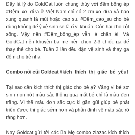
Đây là lý do GoldCat luôn chung thủy với đệm bông ép
#Đệm_xơ_dừa ở Việt Nam chỉ có 2 cm xơ dừa và bao
xung quanh là mút hoặc cao su. #Đệm_cao_su cho bé
dùng không để ý vệ sinh sẽ là ổ vi khuẩn. Còn hại cho cột
sống. Vậy nên #Đệm_bông_ép vẫn là chân ái. Và
GoldCat nên khuyên ba mẹ nên chọn 2-3 chiếc ga để
thay thế cho bé. Tuần 2 lần đều đặn vệ sinh và thay ga
đệm cho trẻ nha
Combo nôi cũi Goldcat #kích_thích_thị_giác_bé_yêu!
Tại sao cần kích thích thị giác cho bé ạ? Vâng vì bé sơ
sinh non nớt màu sắc thông qua mắt bé chỉ là màu đen
trắng. Vì thế màu đơn sắc cực kì gần gũi giúp bé phát
triển được thị giác sớm hơn và phân định về màu săc rõ
ràng hơn.
Nay Goldcat gửi tới các Ba Mẹ combo ziazac kích thích