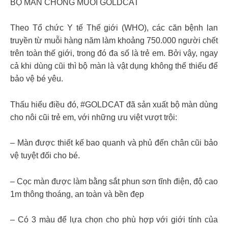
BỘ MÀN CHỐNG MUỖI GOLDCAT
Theo Tổ chức Y tế Thế giới (WHO), các căn bệnh lan
truyền từ muỗi hàng năm làm khoảng 750.000 người chết
trên toàn thế giới, trong đó đa số là trẻ em. Bởi vậy, ngay
cả khi dùng cũi thì bộ màn là vật dụng không thể thiếu để
bảo vệ bé yêu.
Thấu hiểu điều đó, #GOLDCAT đã sản xuất bộ màn dùng
cho nôi cũi trẻ em, với những ưu việt vượt trội:
– Màn được thiết kế bao quanh và phủ đến chân cũi bảo
vệ tuyệt đối cho bé.
– Cọc màn được làm bằng sắt phun sơn tĩnh điện, độ cao
1m thông thoáng, an toàn và bền đẹp
– Có 3 màu để lựa chọn cho phù hợp với giới tính của