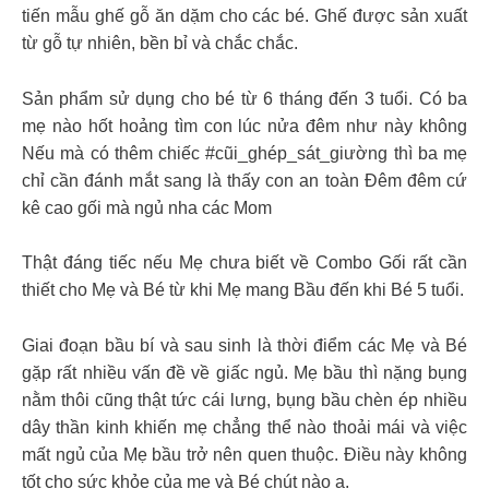
tiến mẫu ghế gỗ ăn dặm cho các bé. Ghế được sản xuất
từ gỗ tự nhiên, bền bỉ và chắc chắc.
Sản phẩm sử dụng cho bé từ 6 tháng đến 3 tuổi. Có ba
mẹ nào hốt hoảng tìm con lúc nửa đêm như này không
Nếu mà có thêm chiếc #cũi_ghép_sát_giường thì ba mẹ
chỉ cần đánh mắt sang là thấy con an toàn Đêm đêm cứ
kê cao gối mà ngủ nha các Mom
Thật đáng tiếc nếu Mẹ chưa biết về Combo Gối rất cần
thiết cho Mẹ và Bé từ khi Mẹ mang Bầu đến khi Bé 5 tuổi.
Giai đoạn bầu bí và sau sinh là thời điểm các Mẹ và Bé
gặp rất nhiều vấn đề về giấc ngủ. Mẹ bầu thì nặng bụng
nằm thôi cũng thật tức cái lưng, bụng bầu chèn ép nhiều
dây thần kinh khiến mẹ chẳng thể nào thoải mái và việc
mất ngủ của Mẹ bầu trở nên quen thuộc. Điều này không
tốt cho sức khỏe của mẹ và Bé chút nào ạ.