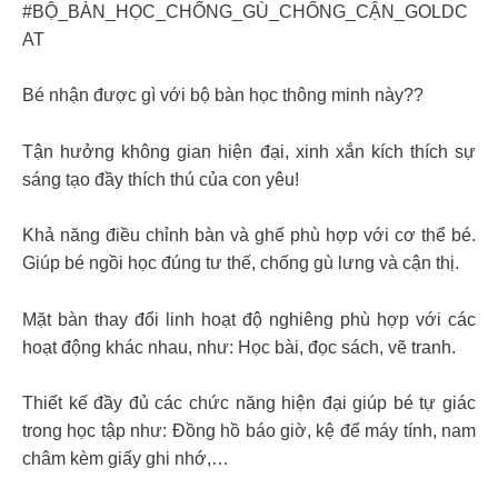
#BỘ_BÀN_HỌC_CHỐNG_GÙ_CHỐNG_CẬN_GOLDC
AT
Bé nhận được gì với bộ bàn học thông minh này??
Tận hưởng không gian hiện đại, xinh xắn kích thích sự
sáng tạo đầy thích thú của con yêu!
Khả năng điều chỉnh bàn và ghế phù hợp với cơ thể bé.
Giúp bé ngồi học đúng tư thế, chống gù lưng và cận thị.
Mặt bàn thay đổi linh hoạt độ nghiêng phù hợp với các
hoạt động khác nhau, như: Học bài, đọc sách, vẽ tranh.
Thiết kế đầy đủ các chức năng hiện đại giúp bé tự giác
trong học tập như: Đồng hồ báo giờ, kệ để máy tính, nam
châm kèm giấy ghi nhớ,…