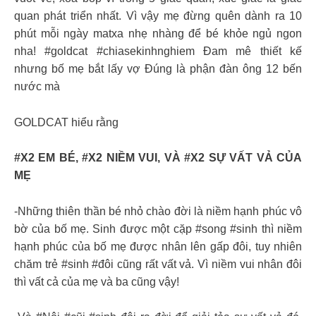
quan phát triển nhất. Vì vậy mẹ đừng quên dành ra 10
phút mỗi ngày matxa nhẹ nhàng để bé khỏe ngủ ngon
nha! #goldcat #chiasekinhnghiem Đam mê thiết kế
nhưng bố mẹ bắt lấy vợ Đúng là phận đàn ông 12 bến
nước mà
GOLDCAT hiểu rằng
#X2 EM BÉ, #X2 NIỀM VUI, VÀ #X2 SỰ VẤT VẢ CỦA
MẸ
-Những thiên thần bé nhỏ chào đời là niềm hạnh phúc vô
bờ của bố mẹ. Sinh được một cặp #song #sinh thì niềm
hạnh phúc của bố mẹ được nhân lên gấp đôi, tuy nhiên
chăm trẻ #sinh #đôi cũng rất vất vả. Vì niềm vui nhân đôi
thì vất cả của mẹ và ba cũng vậy!