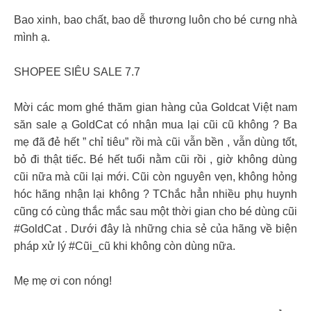
Bao xinh, bao chất, bao dễ thương luôn cho bé cưng nhà
mình ạ.
SHOPEE SIÊU SALE 7.7
Mời các mom ghé thăm gian hàng của Goldcat Việt nam
săn sale ạ GoldCat có nhận mua lại cũi cũ không ? Ba
mẹ đã đẻ hết ” chỉ tiêu” rồi mà cũi vẫn bền , vẫn dùng tốt,
bỏ đi thật tiếc. Bé hết tuổi nằm cũi rồi , giờ không dùng
cũi nữa mà cũi lại mới. Cũi còn nguyên vẹn, không hỏng
hóc hãng nhận lại không ? TChắc hẳn nhiều phụ huynh
cũng có cùng thắc mắc sau một thời gian cho bé dùng cũi
#GoldCat . Dưới đây là những chia sẻ của hãng về biện
pháp xử lý #Cũi_cũ khi không còn dùng nữa.
Mẹ mẹ ơi con nóng!