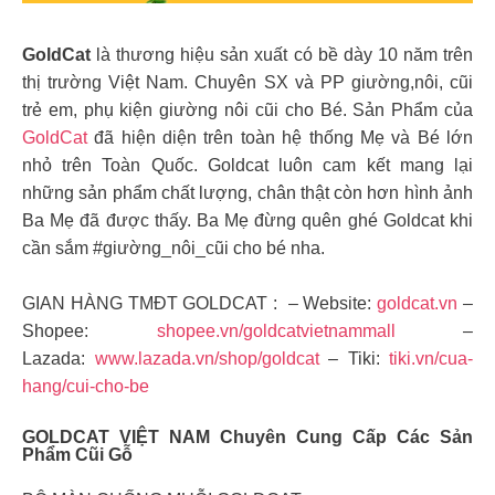
GoldCat
là thương hiệu sản xuất có bề dày 10 năm trên
thị trường Việt Nam. Chuyên SX và PP giường,nôi, cũi
trẻ em, phụ kiện giường nôi cũi cho Bé. Sản Phẩm của
GoldCat
đã hiện diện trên toàn hệ thống Mẹ và Bé lớn
nhỏ trên Toàn Quốc. Goldcat luôn cam kết mang lại
những sản phẩm chất lượng, chân thật còn hơn hình ảnh
Ba Mẹ đã được thấy. Ba Mẹ đừng quên ghé Goldcat khi
cần sắm #giường_nôi_cũi cho bé nha.
GIAN HÀNG TMĐT GOLDCAT : – Website:
goldcat.vn
–
Shopee:
shopee.vn/goldcatvietnammall
–
Lazada:
www.lazada.vn/shop/goldcat
– Tiki:
tiki.vn/cua-
hang/cui-cho-be
GOLDCAT VIỆT NAM Chuyên Cung Cấp Các Sản
Phẩm Cũi Gỗ