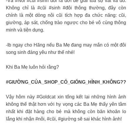
-Và #Nôi #cũi #sinh đôi ra đời để giải tỏa sự vất vả đó.
Không chỉ là #cũi #sinh #đôi thông thường, đây còn
chính là một dòng nôi cũi tích hợp đa chức năng: cũi,
giường, áp sát, chống trào ngược cho bé vô cùng thông
minh và tiện dụng.
-Ib ngay cho Hãng nếu Ba Mẹ đang may mắn có một đôi
song sinh đáng yêu như thế nhé!
Khi Ba Mẹ luôn hỏi rằng?
#GIƯỜNG_CỦA_SHOP_CÓ_GIỐNG_HÌNH_KHÔNG??
Vậy hôm này #Goldcat xin tổng kết lại những hình ảnh
không thể thật hơn với hy vọng các Ba Mẹ thấy yên tâm
nhất khi đặt hàng cho bé mà không còn băn khoăn lo
lắng khi nhận #nôi, #cũi, #giường sẽ sai khác hình ảnh!