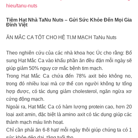
hieu/tanu-nuts
Tiệm Hạt Nhà
TaNu Nuts
– Gửi Sức Khỏe Đến Mọi Gia
Đình Việt
ĂN MẮC CA TỐT CHO HỆ TI.M MẠCH TaNu Nuts
Theo nghiên cứu của các nhà khoa học Úc cho rằng: Bổ
sung Hạt Mắc Ca vào khẩu phần ăn đều đặn mỗi ngày sẽ
giúp giảm 50% nguy cơ mắc bệnh tim mạch.
Trong Hạt Mắc Ca chứa đến 78% axit béo không no,
trong đó nhiều loại mà cơ thể con người không tự tổng
hợp được, có tác dụng giảm cholesterol, ngăn ngừa xơ
cứng động mạch.
Ngoài ra, Hạt Mắc Ca có hàm lượng protein cao, hơn 20
loại axit amin, đặc biệt là amino axit có tác dụng giúp các
thành mạch máu linh hoạt.
Chỉ cần phải ăn 6-8 hạt/ mỗi ngày thôi giúp chúng ta có 1
sức khỏe dẻo dai, tăng tuổi thọ.