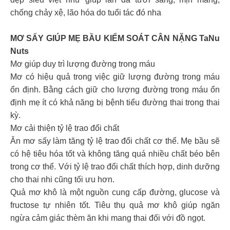
chống chảy xệ, lão hóa do tuổi tác đó nha
MƠ SẤY GIÚP MẸ BẦU KIỂM SOÁT CÂN NẶNG TaNu
Nuts
Mơ giúp duy trì lượng đường trong máu
Mơ có hiệu quả trong việc giữ lượng đường trong máu
ổn định. Bằng cách giữ cho lượng đường trong máu ổn
định mẹ ít có khả năng bị bệnh tiểu đường thai trong thai
kỳ.
Mơ cải thiện tỷ lệ trao đổi chất
Ăn mơ sấy làm tăng tỷ lệ trao đổi chất cơ thể. Mẹ bầu sẽ
có hệ tiêu hóa tốt và không tăng quá nhiều chất béo bên
trong cơ thể. Với tỷ lệ trao đổi chất thích hợp, dinh dưỡng
cho thai nhi cũng tối ưu hơn.
Quả mơ khô là một nguồn cung cấp đường, glucose và
fructose tự nhiên tốt. Tiêu thụ quả mơ khô giúp ngăn
ngừa cảm giác thèm ăn khi mang thai đối với đồ ngọt.