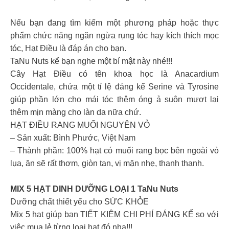
Nếu bạn đang tìm kiếm một phương pháp hoặc thực
phẩm chức năng ngăn ngừa rụng tóc hay kích thích mọc
tóc, Hạt Điều là đáp án cho bạn.
TaNu Nuts kể bạn nghe một bí mật này nhé!!!
Cây Hạt Điều có tên khoa học là Anacardium
Occidentale, chứa một tỉ lệ đáng kể Serine và Tyrosine
giúp phần lớn cho mái tóc thêm óng ả suôn mượt lại
thêm mịn màng cho làn da nữa chứ.
HẠT ĐIỀU RANG MUỐI NGUYÊN VỎ
– Sản xuất: Bình Phước, Việt Nam
– Thành phần: 100% hạt có muối rang bọc bên ngoài vỏ
lụa, ăn sẽ rất thơm, giòn tan, vị mặn nhẹ, thanh thanh.
MIX 5 HẠT DINH DƯỠNG LOẠI 1 TaNu Nuts
Dưỡng chất thiết yếu cho SỨC KHỎE
Mix 5 hạt giúp bạn TIẾT KIỆM CHI PHÍ ĐÁNG KỂ so với
việc mua lẻ từng loại hạt đó nha!!!