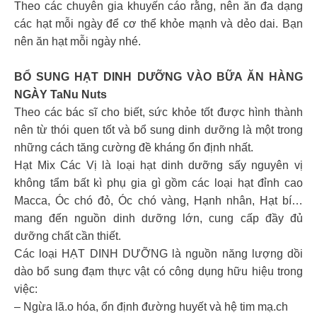
Theo các chuyên gia khuyến cáo rằng, nên ăn đa dạng
các hạt mỗi ngày để cơ thể khỏe mạnh và dẻo dai. Bạn
nên ăn hạt mỗi ngày nhé.
BỔ SUNG HẠT DINH DƯỠNG VÀO BỮA ĂN HÀNG
NGÀY TaNu Nuts
Theo các bác sĩ cho biết, sức khỏe tốt được hình thành
nên từ thói quen tốt và bổ sung dinh dưỡng là một trong
những cách tăng cường đề kháng ổn định nhất.
Hạt Mix Các Vị là loại hạt dinh dưỡng sấy nguyên vị
không tẩm bất kì phụ gia gì gồm các loại hạt đỉnh cao
Macca, Óc chó đỏ, Óc chó vàng, Hạnh nhân, Hạt bí…
mang đến nguồn dinh dưỡng lớn, cung cấp đầy đủ
dưỡng chất cần thiết.
Các loại HẠT DINH DƯỠNG là nguồn năng lượng dồi
dào bổ sung đạm thực vật có công dụng hữu hiệu trong
việc:
– Ngừa lã.o hóa, ổn định đường huyết và hệ tim mạ.ch