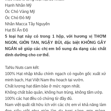
Hạnh Nhân Mỹ
Óc Chó Vàng Mỹ
Óc Chó Đỏ Mỹ
Nhân Macca Tây Nguyên
Hạt Bí Ấn Độ
5 loại hạt này có trong 1 hộp, với hương vị THƠM
NGON, GIÒN TAN, NGẬY BÙI, đặc biệt KHÔNG GÂY
NGÁN sẽ giúp các chị em bổ sung đa dạng các chất
dinh dưỡng cho cơ thể.
TaNu Nuts cam kết:
100% Hạt nhập khẩu chính ngạch có nguồn gốc xuất xứ
minh bạch, Hạt Việt Nam thu hoạch tại vườn.
Chất lượng hạt đảm bảo ở mức ngon nhất.
Không chất bảo quản, không hun trùng, không tẩm ướp.
100% các hạt đều có chứng từ đầy đủ.
Nam việt quất rất hữu ích với các chị em vì khả năng làm
đẹp siêu việt như giúp làn da tươi sáng, mịn màng,