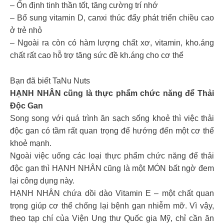
– Ổn định tinh thần tốt, tăng cường trí nhớ
– Bổ sung vitamin D, canxi thúc đẩy phát triển chiều cao
ở trẻ nhỏ
– Ngoài ra còn có hàm lượng chất xơ, vitamin, kho.áng
chất rất cao hỗ trợ tăng sức đề kh.áng cho cơ thể
Bạn đã biết TaNu Nuts
HẠNH NHÂN cũng là thực phẩm chức năng để Thải
Độc Gan
Song song với quá trình ăn sạch sống khoẻ thì việc thải
độc gan có tầm rất quan trọng để hướng đến một cơ thể
khoẻ mạnh.
Ngoài việc uống các loại thực phẩm chức năng để thải
độc gan thì HẠNH NHÂN cũng là một MÓN bất ngờ đem
lại công dụng này.
HẠNH NHÂN chứa dồi dào Vitamin E – một chất quan
trọng giúp cơ thể chống lại bệnh gan nhiễm mỡ. Vì vậy,
theo tạp chí của Viện Ung thư Quốc gia Mỹ, chỉ cần ăn