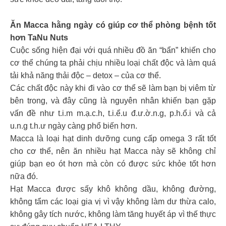
Ăn Macca hằng ngày có giúp cơ thể phòng bệnh tốt
hơn TaNu Nuts
Cuộc sống hiện đại với quá nhiều đồ ăn “bẩn” khiến cho
cơ thể chúng ta phải chịu nhiều loại chất độc và làm quá
tải khả năng thải độc – detox – của cơ thể.
Các chất độc này khi đi vào cơ thể sẽ làm bạn bị viêm từ
bên trong, và đây cũng là nguyên nhân khiến bạn gặp
vấn đề như t.i.m m.ạ.c.h, t.i.ể.u đ.ư.ờ.n.g, p.h.ổ.i và cả
u.n.g t.h.ư ngày càng phổ biến hơn.
Macca là loại hạt dinh dưỡng cung cấp omega 3 rất tốt
cho cơ thể, nên ăn nhiều hạt Macca này sẽ không chỉ
giúp bạn eo ót hơn mà còn có được sức khỏe tốt hơn
nữa đó.
Hạt Macca được sấy khô không dầu, không đường,
không tẩm các loại gia vị vì vậy không làm dư thừa calo,
không gây tích nước, không làm tăng huyết áp vì thế thực