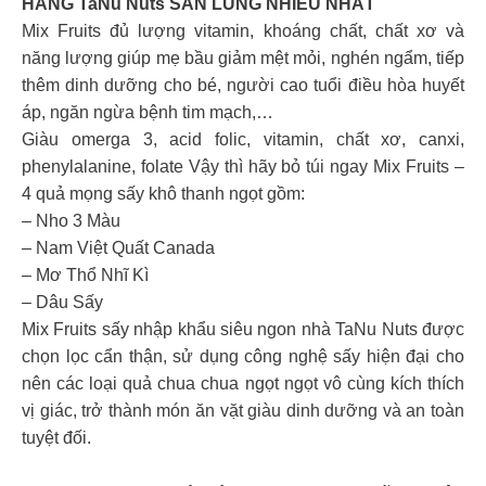
HÀNG TaNu Nuts SĂN LÙNG NHIỀU NHẤT
Mix Fruits đủ lượng vitamin, khoáng chất, chất xơ và
năng lượng giúp mẹ bầu giảm mệt mỏi, nghén ngẩm, tiếp
thêm dinh dưỡng cho bé, người cao tuổi điều hòa huyết
áp, ngăn ngừa bệnh tim mạch,…
Giàu omerga 3, acid folic, vitamin, chất xơ, canxi,
phenylalanine, folate Vậy thì hãy bỏ túi ngay Mix Fruits –
4 quả mọng sấy khô thanh ngọt gồm:
– Nho 3 Màu
– Nam Việt Quất Canada
– Mơ Thổ Nhĩ Kì
– Dâu Sấy
Mix Fruits sấy nhập khẩu siêu ngon nhà TaNu Nuts được
chọn lọc cẩn thận, sử dụng công nghệ sấy hiện đại cho
nên các loại quả chua chua ngọt ngọt vô cùng kích thích
vị giác, trở thành món ăn vặt giàu dinh dưỡng và an toàn
tuyệt đối.