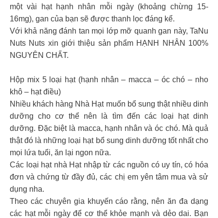
một vài hạt hạnh nhân mỗi ngày (khoảng chừng 15-
16mg), gan của bạn sẽ được thanh lọc đáng kể.
Với khả năng đánh tan mọi lớp mỡ quanh gan này, TaNu
Nuts Nuts xin giới thiệu sản phẩm HẠNH NHÂN 100%
NGUYÊN CHẤT.
Hộp mix 5 loại hạt (hạnh nhân – macca – óc chó – nho
khô – hạt điều)
Nhiều khách hàng Nhà Hạt muốn bổ sung thật nhiều dinh
dưỡng cho cơ thể nên là tìm đến các loại hạt dinh
dưỡng. Đặc biệt là macca, hạnh nhân và óc chó. Mà quả
thật đó là những loại hạt bổ sung dinh dưỡng tốt nhất cho
mọi lứa tuổi, ăn lại ngon nữa.
Các loại hạt nhà Hạt nhập từ các nguồn có uy tín, có hóa
đơn và chứng từ đầy đủ, các chị em yên tâm mua và sử
dụng nha.
Theo các chuyên gia khuyến cáo rằng, nên ăn đa dạng
các hạt mỗi ngày để cơ thể khỏe mạnh và dẻo dai. Bạn