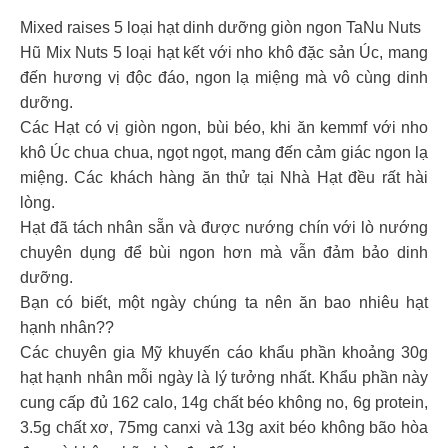
Mixed raises 5 loại hạt dinh dưỡng giòn ngon TaNu Nuts
Hũ Mix Nuts 5 loại hạt kết với nho khô đặc sản Úc, mang
đến hương vị độc đáo, ngon lạ miệng mà vô cùng dinh
dưỡng.
Các Hạt có vị giòn ngon, bùi béo, khi ăn kemmf với nho
khô Úc chua chua, ngọt ngọt, mang đến cảm giác ngon lạ
miệng. Các khách hàng ăn thử tại Nhà Hạt đều rất hài
lòng.
Hạt đã tách nhân sẵn và được nướng chín với lò nướng
chuyên dụng để bùi ngon hơn mà vẫn đảm bảo dinh
dưỡng.
Bạn có biết, một ngày chúng ta nên ăn bao nhiêu hạt
hạnh nhân??
Các chuyên gia Mỹ khuyến cáo khẩu phần khoảng 30g
hạt hạnh nhân mỗi ngày là lý tưởng nhất. Khẩu phần này
cung cấp đủ 162 calo, 14g chất béo không no, 6g protein,
3.5g chất xơ, 75mg canxi và 13g axit béo không bão hòa