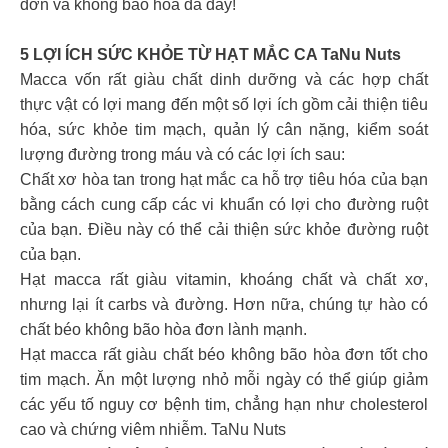
đơn và không bão hòa đa đấy!
5 LỢI ÍCH SỨC KHỎE TỪ HẠT MẮC CA TaNu Nuts
Macca vốn rất giàu chất dinh dưỡng và các hợp chất
thực vật có lợi mang đến một số lợi ích gồm cải thiện tiêu
hóa, sức khỏe tim mạch, quản lý cân nặng, kiểm soát
lượng đường trong máu và có các lợi ích sau:
Chất xơ hòa tan trong hạt mắc ca hỗ trợ tiêu hóa của bạn
bằng cách cung cấp các vi khuẩn có lợi cho đường ruột
của bạn. Điều này có thể cải thiện sức khỏe đường ruột
của bạn.
Hạt macca rất giàu vitamin, khoáng chất và chất xơ,
nhưng lại ít carbs và đường. Hơn nữa, chúng tự hào có
chất béo không bão hòa đơn lành mạnh.
Hạt macca rất giàu chất béo không bão hòa đơn tốt cho
tim mạch. Ăn một lượng nhỏ mỗi ngày có thể giúp giảm
các yếu tố nguy cơ bệnh tim, chẳng hạn như cholesterol
cao và chứng viêm nhiễm. TaNu Nuts