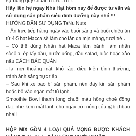
sự đúng quy chuẩn HEA.LTHY.
Hãy liên hệ ngay Nhà Hạt hôm nay để được tư vấn và
sử dụng sản phẩm siêu dinh dưỡng này nhé !!!
HƯỚNG DẪN SỬ DỤNG TaNu Nuts
– Ăn trực tiếp hàng ngày vào buổi sáng và buổi chiều ăn
từ 4-5 hạt Macca sẽ làm cho làn da mịn màng, tươi trẻ…
– Có thể dùng Nhân hạt Maca làm bánh, làm nhân
sôcôla, ép lấy dầu, nước uống, dầu salad, luộc hoặc xào
nấu CÁCH BẢO QUẢN
-Tại nơi thoáng mát, khô ráo, điều kiện bình thường,
tránh ánh sáng trực tiếp
– Sau khi xé bao bì sản phẩm, nên đậy kín sản phẩm
hoặc bỏ vào ngăn mát tủ lạnh.
Smoothie Bowl thanh long chuối màu hồng choé đông
đặc như kem mát lạnh cho ngày trời nóng của @bichbau
nha!!
HỘP MIX GỒM 4 LOẠI QUẢ MỌNG ĐƯỢC KHÁCH