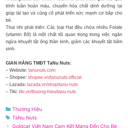
trình tuần hoàn máu, chuyển hóa chất dinh dưỡng lại
giúp tái tạo và củng cố phát triển sức mạnh cơ bắp cho
bé.
Thai nhi phát triển: Các loại Hạt đều chứa nhiều Folate
(vitamin B9) là một chất tối quan trọng trong việc ngăn
ngừa khuyết tật ống thần kinh, giảm các khuyết tật bẩm
sinh.
GIAN HÀNG TMĐT TaNu Nuts:
– Website:
tanunuts.com
– Shopee:
shopee.vn/tanunuts.official
– Lazada:
lazada.vn/shop/tanu-nuts
– Tiki:
tiki.vn/thuong-hieu/tanu-nuts
Danh
Thương Hiệu
mục
Thẻ
TaNu Nuts
Goldcat Việt Nam Cam Kết Mang Đến Cho Bé