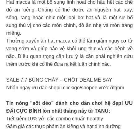
Hạt macca là một bổ sung linh hoạt cho hầu hết các chế
độ ăn kiêng. Chúng có thể được ăn nguyên hạt, xay,
sống, rang hoặc như một loại bơ hạt và là một sự bổ
sung thú vị cho các món chính, đồ ăn nhẹ và món tráng
miệng.
Thường xuyên ăn hạt macca có thể làm giảm nguy cơ tử
vong sớm và giúp bảo vệ khỏi ung thư và các bệnh về
não. Điều quan trọng cần lưu ý là cần phải nghiên cứu
thêm trước khi có thể đưa ra kết luận chính xác.
SALE 7.7 BÙNG CHÁY – CHỐT DEAL MÊ SAY
Nhận ngay ưu đãi: shopii.click/go/shopee.vn?c7ifqhm
Tin nóng “sốt dẻo” dành cho dân chơi hệ đẹp! ƯU
ĐÃI CỰC ĐỈNH lớn nhất tháng này từ TANU:
Tiết kiệm 10% với các combo chuẩn healthy
Gảm giá các thực phẩm ăn kiêng và hạt dinh dưỡng