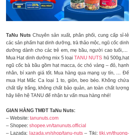
TaNu Nuts
Chuyên sản xuất, phân phối, cung cấp sỉ-lẻ
các sản phẩm hạt dinh dưỡng, trà thảo mộc, ngũ cốc dinh
dưỡng dành cho các trẻ em, mẹ bầu, người cao tuổi,…
Mua Hạt dinh dưỡng mix 5 loại
TANU NUTS
hũ 500g,hạt
ngũ cốc bà bầu gồm hạt macca, óc chó vàng – đỏ, hạnh
nhân, bí xanh giá tốt. Mua hàng qua mạng uy tín, … Để
mua Hạt Mắc Ca loại 1 to, giòn, beo béo. Không chứa
chất tẩy trắng, không chất bảo quản, an toàn chất lượng
hãy liên hệ TANU để nhận tư vấn mua hàng nhé!
GIAN HÀNG TMĐT TaNu Nuts:
– Website:
tanunuts.com
– Shopee:
shopee.vn/tanunuts.official
– Lazada:
lazada.vn/shop/tanu-nuts
– Tiki:
tiki.vn/thuong-