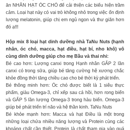
ăn NHÂN HẠT ÓC CHÓ để cải thiện các biểu hiện trầm
cảm. Loại hạt này có vai trò không nhỏ trong việc ổn định
lượng melatonin, giúp chị em ngủ ngon và thư giãn hơn
đó ạ!!!
Hộp mix 8 loại hạt dinh dưỡng nhà TaNu Nuts (hạnh
nhân, óc chó, macca, hạt điều, hạt bí, nho khô) vô
cùng dinh dưỡng giúp cho mẹ Bầu và thai nhi:
Bé cao hơn: Lượng canxi trong Hạnh nhân GẤP 2 lần
canxi có trong sữa, giúp bé tăng cường hệ xương chắc
khỏe đồng thời tăng chiều cao cho bé thời kỳ phát triển.
Bé thông minh hơn: Óc chó được biết là 1 siêu thực
phẩm, giàu Omega-3, chỉ xếp sau cá hồi, hơn rong biển
và GẤP 5 lần lượng Omega-3 trong hàu biển. Omega-3
giúp bé phát triển trí não và hệ thần kinh. TaNu Nuts
Bé khỏe mạnh hơn: Macca và hạt Điều là một trong
những loại chứa nhiều năng lượng và Protein cùng các
khoáng chất cần thiết. Protein là chất tham gia vào quá