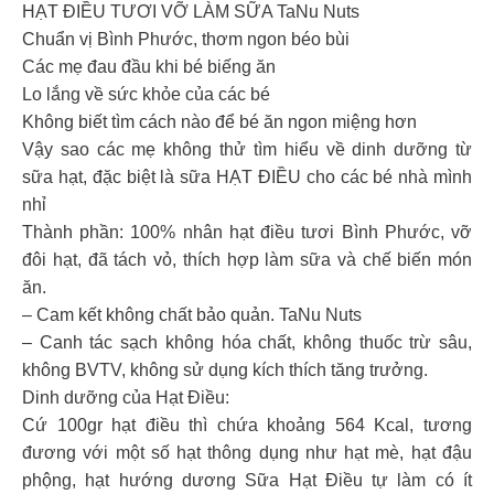
HẠT ĐIỀU TƯƠI VỠ LÀM SỮA TaNu Nuts
Chuẩn vị Bình Phước, thơm ngon béo bùi
Các mẹ đau đầu khi bé biếng ăn
Lo lắng về sức khỏe của các bé
Không biết tìm cách nào để bé ăn ngon miệng hơn
Vậy sao các mẹ không thử tìm hiểu về dinh dưỡng từ
sữa hạt, đặc biệt là sữa HẠT ĐIỀU cho các bé nhà mình
nhỉ
Thành phần: 100% nhân hạt điều tươi Bình Phước, vỡ
đôi hạt, đã tách vỏ, thích hợp làm sữa và chế biến món
ăn.
– Cam kết không chất bảo quản. TaNu Nuts
– Canh tác sạch không hóa chất, không thuốc trừ sâu,
không BVTV, không sử dụng kích thích tăng trưởng.
Dinh dưỡng của Hạt Điều:
Cứ 100gr hạt điều thì chứa khoảng 564 Kcal, tương
đương với một số hạt thông dụng như hạt mè, hạt đậu
phộng, hạt hướng dương Sữa Hạt Điều tự làm có ít