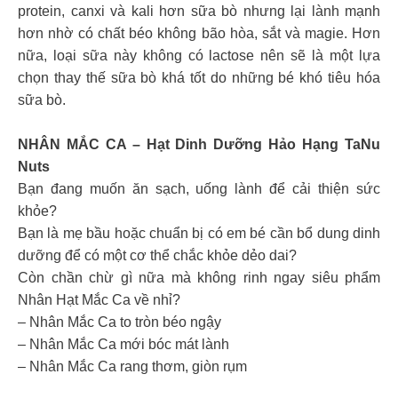
protein, canxi và kali hơn sữa bò nhưng lại lành mạnh
hơn nhờ có chất béo không bão hòa, sắt và magie. Hơn
nữa, loại sữa này không có lactose nên sẽ là một lựa
chọn thay thế sữa bò khá tốt do những bé khó tiêu hóa
sữa bò.
NHÂN MẮC CA – Hạt Dinh Dưỡng Hảo Hạng TaNu
Nuts
Bạn đang muốn ăn sạch, uống lành để cải thiện sức
khỏe?
Bạn là mẹ bầu hoặc chuẩn bị có em bé cần bổ dung dinh
dưỡng để có một cơ thể chắc khỏe dẻo dai?
Còn chần chừ gì nữa mà không rinh ngay siêu phẩm
Nhân Hạt Mắc Ca về nhỉ?
– Nhân Mắc Ca to tròn béo ngậy
– Nhân Mắc Ca mới bóc mát lành
– Nhân Mắc Ca rang thơm, giòn rụm