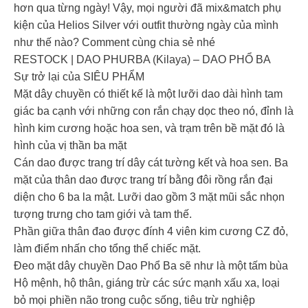
hơn qua từng ngày! Vậy, mọi người đã mix&match phụ
kiện của Helios Silver với outfit thường ngày của mình
như thế nào? Comment cùng chia sẻ nhé
RESTOCK | DAO PHURBA (Kilaya) – DAO PHỔ BA
Sự trở lại của SIÊU PHẨM
Mặt dây chuyền có thiết kế là một lưỡi dao dài hình tam
giác ba cạnh với những con rắn chạy dọc theo nó, đỉnh là
hình kim cương hoặc hoa sen, và trạm trên bề mặt đó là
hình của vị thần ba mặt
Cán dao được trang trí dây cát tường kết và hoa sen. Ba
mặt của thân dao được trang trí bằng đôi rồng rắn đại
diện cho 6 ba la mật. Lưỡi dao gồm 3 mặt mũi sắc nhọn
tượng trưng cho tam giới và tam thế.
Phần giữa thân đao được đính 4 viên kim cương CZ đỏ,
làm điểm nhấn cho tổng thể chiếc mặt.
Đeo mặt dây chuyền Dao Phổ Ba sẽ như là một tấm bùa
Hộ mệnh, hộ thân, giáng trừ các sức mạnh xấu xa, loại
bỏ mọi phiền não trong cuộc sống, tiêu trừ nghiệp