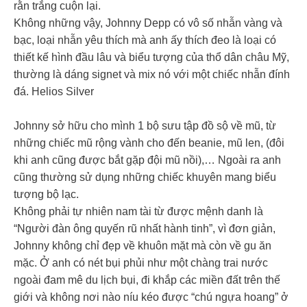
rằn trắng cuộn lại.
Không những vậy, Johnny Depp có vô số nhẫn vàng và
bạc, loại nhẫn yêu thích mà anh ấy thích đeo là loại có
thiết kế hình đầu lâu và biểu tượng của thổ dân châu Mỹ,
thường là dáng signet và mix nó với một chiếc nhẫn đính
đá. Helios Silver
Johnny sở hữu cho mình 1 bộ sưu tập đồ sộ về mũ, từ
những chiếc mũ rộng vành cho đến beanie, mũ len, (đôi
khi anh cũng được bắt gặp đội mũ nồi),… Ngoài ra anh
cũng thường sử dụng những chiếc khuyên mang biểu
tượng bộ lạc.
Không phải tự nhiên nam tài từ được mệnh danh là
“Người đàn ông quyến rũ nhất hành tinh”, vì đơn giản,
Johnny không chỉ đẹp về khuôn mặt mà còn về gu ăn
mặc. Ở anh có nét bụi phủi như một chàng trai nước
ngoài đam mê du lịch bụi, đi khắp các miền đất trên thế
giới và không nơi nào níu kéo được “chú ngựa hoang” ở