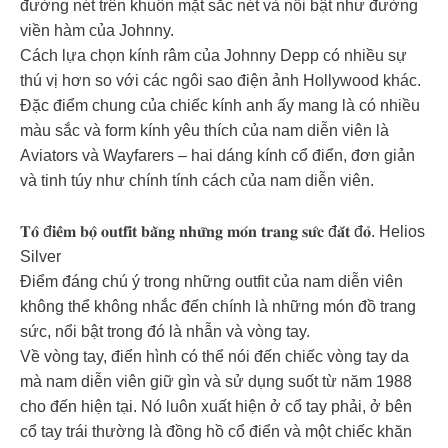
đường nét trên khuôn mặt sắc nét và nổi bật như đường
viền hàm của Johnny.
Cách lựa chọn kính râm của Johnny Depp có nhiều sự
thú vị hơn so với các ngôi sao điện ảnh Hollywood khác.
Đặc điểm chung của chiếc kính anh ấy mang là có nhiều
màu sắc và form kính yêu thích của nam diễn viên là
Aviators và Wayfarers – hai dáng kính cổ điển, đơn giản
và tinh túy như chính tính cách của nam diễn viên.
𝐓𝐨̂ đ𝐢𝐞̂̉𝐦 𝐛𝐨̣̂ 𝐨𝐮𝐭𝐟𝐢𝐭 𝐛𝐚̆̀𝐧𝐠 𝐧𝐡𝐮̛̃𝐧𝐠 𝐦𝐨́𝐧 𝐭𝐫𝐚𝐧𝐠 𝐬𝐮̛́𝐜 đ𝐚̆́𝐭 đ𝐨̉. Helios
Silver
Điểm đáng chú ý trong những outfit của nam diễn viên
không thể không nhắc đến chính là những món đồ trang
sức, nổi bật trong đó là nhẫn và vòng tay.
Về vòng tay, điển hình có thể nói đến chiếc vòng tay da
mà nam diễn viên giữ gìn và sử dụng suốt từ năm 1988
cho đến hiện tại. Nó luôn xuất hiện ở cổ tay phải, ở bên
cổ tay trái thường là đồng hồ cổ điển và một chiếc khăn