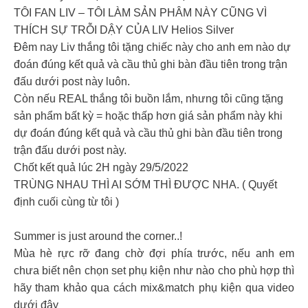
TÔI FAN LIV – TÔI LÀM SẢN PHÂM NÀY CŨNG VÌ
THÍCH SỰ TRỖI DẬY CỦA LIV Helios Silver
Đêm nay Liv thắng tôi tặng chiếc này cho anh em nào dự
đoán đúng kết quả và cầu thủ ghi bàn đầu tiên trong trận
đấu dưới post này luôn.
Còn nếu REAL thắng tôi buồn lắm, nhưng tôi cũng tặng
sản phẩm bất kỳ = hoặc thấp hơn giá sản phẩm này khi
dự đoán đúng kết quả và cầu thủ ghi bàn đầu tiên trong
trận đấu dưới post này.
Chốt kết quả lúc 2H ngày 29/5/2022
TRÙNG NHAU THÌ AI SỚM THÌ ĐƯỢC NHA. ( Quyết
định cuối cùng từ tôi )
Summer is just around the corner..!
Mùa hè rực rỡ đang chờ đợi phía trước, nếu anh em
chưa biết nên chọn set phụ kiện như nào cho phù hợp thì
hãy tham khảo qua cách mix&match phụ kiện qua video
dưới đây