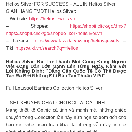
Helios Silver FOR SUCCESS – ALL IN Helios Silver
GIAN HÀNG TMĐT Helios Silver:
– Website:
https://heliosjewels.vn
– Shopee:
https://shopii.click/go/dmx?
https://shopii.click/go/shopee_kol?helisilver.vn
– Lazada:
https://www.lazada.vn/shop/helios-jewels
–
Tiki:
https://tiki.vn/search?q=Helios
Helios Silver Đã Trở Thành Một Cộng Đồng Người
Việt Đang Dần Lớn Mạnh Lên Từng Ngày, Kèm Với
Lời Khẳng Định: “Đẳng Cấp Quốc Tế Có Thể Được
Tạo Ra Bởi Những Đôi Bàn Tay Thuần Việt!”
Full Lotusgot Earrings Collection Helios Silver
– SET KHUYÊN CHẤT CHO ĐÔI TAI CÁ TÍNH –
Mang thiết kế Gothic cá tính và mạnh mẽ, những chiếc
khuyên trong Collection lần này hứa hẹn sẽ đem đến cho
bạn một vibe hoàn toàn khác lạ nhưng vẫn đầy tinh tế