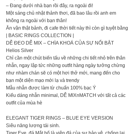
– Đang dưới nhà bạn rồi đây, ra ngoài đi!
Một sáng chủ nhật thảnh thơi, đã bao lâu rồi anh em
không ra ngoài với bạn thân!
Ăn vận thật bảnh, đi cafe thời tiết này thì còn gì tuyệt bằng
| BASIC RINGS COLLECTION |
DỄ ĐEO DỄ MIX – CHÌA KHOÁ CỦA SỰ NỔI BẬT
Helios Silver
Chỉ cần một chút biến tấu về những chi tiết nhỏ trên thân
nhẫn, ngay lập tức những outfit hàng ngày tưởng chừng
như nhàm chán sẽ có một hơi thở mới, mang đến cho
bạn một diện mạo mới lạ và trendy
Mẫu nhẫn được làm từ chuẩn 100% bạc Ý
Kiểu dáng nhẫn minimal, DỄ MIXnMATCH với tất cả các
outfit của mùa hè
ELEGANT TIGER RINGS – BLUE EYE VERSION
Siêu năng lượng tái sinh.
Tiger Eye, đá Mắt hổ là viên đá của sự bảo vệ, chống lại