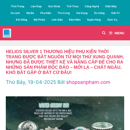
Chuyển
Thời Trang
Làm Đẹp
Sức Khỏe
Thể Thao
Công Nghệ
Điện Máy
đến
Du Lịch
Mẹ Bé
Phụ Kiện
Thú Cưng
Gia Dụng
Ăn Uống
Giải Trí
nội
Đời Sống
Mỹ Phẩm
Linh Kiện
Bảo Hiểm
Ngân Hàng
Dịch Vụ
dung
MENU
HELIOS SILVER 1 THƯƠNG HIỆU PHỤ KIỆN THỜI
TRANG ĐƯỢC BẮT NGUỒN TỪ MỌI THỨ XUNG QUANH,
NHƯNG ĐÃ ĐƯỢC THIẾT KẾ VÀ NÂNG CẤP ĐỂ CHO RA
NHỮNG SẢN PHẨM ĐỘC ĐÁO – MỚI LẠ – CHẤT NGẦU,
KHÓ BẮT GẶP Ở BẤT CỨ ĐÂU!
Thứ Bảy, 19-04-2025
Bởi
shopsanpham.com