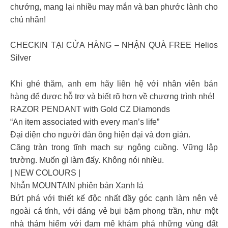
chướng, mang lại nhiều may mắn và ban phước lành cho
chủ nhân!
CHECKIN TẠI CỬA HÀNG – NHẬN QUÀ FREE Helios
Silver
Khi ghé thăm, anh em hãy liên hệ với nhân viên bán
hàng để được hỗ trợ và biết rõ hơn về chương trình nhé!
RAZOR PENDANT with Gold CZ Diamonds
“An item associated with every man’s life”
Đại diện cho người đàn ông hiện đại và đơn giản.
Căng tràn trong tĩnh mạch sự ngông cuồng. Vững lập
trường. Muốn gì làm đấy. Không nói nhiều.
| NEW COLOURS |
Nhẫn MOUNTAIN phiên bản Xanh lá
Bứt phá với thiết kế độc nhất đầy góc cạnh làm nên vẻ
ngoài cá tính, với dáng vẻ bụi bặm phong trần, như một
nhà thám hiểm với đam mê khám phá những vùng đất