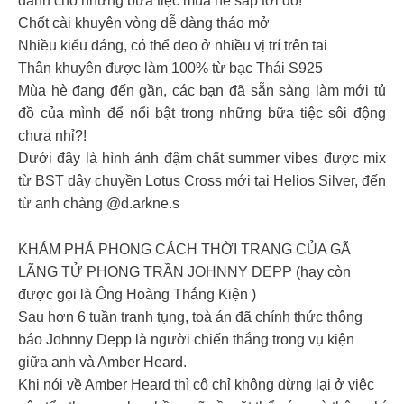
dành cho những bữa tiệc mùa hè sắp tới đó!
Chốt cài khuyên vòng dễ dàng tháo mở
Nhiều kiểu dáng, có thể đeo ở nhiều vị trí trên tai
Thân khuyên được làm 100% từ bạc Thái S925
Mùa hè đang đến gần, các bạn đã sẵn sàng làm mới tủ
đồ của mình để nổi bật trong những bữa tiệc sôi động
chưa nhỉ?!
Dưới đây là hình ảnh đậm chất summer vibes được mix
từ BST dây chuyền Lotus Cross mới tại Helios Silver, đến
từ anh chàng @d.arkne.s
KHÁM PHÁ PHONG CÁCH THỜI TRANG CỦA GÃ
LÃNG TỬ PHONG TRẦN JOHNNY DEPP (hay còn
được gọi là Ông Hoàng Thắng Kiện )
Sau hơn 6 tuần tranh tụng, toà án đã chính thức thông
báo Johnny Depp là người chiến thắng trong vụ kiện
giữa anh và Amber Heard.
Khi nói về Amber Heard thì cô chỉ không dừng lại ở việc