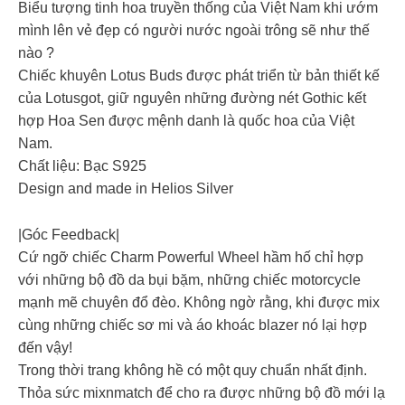
Biểu tượng tinh hoa truyền thống của Việt Nam khi ướm
mình lên vẻ đẹp có người nước ngoài trông sẽ như thế
nào ?
Chiếc khuyên Lotus Buds được phát triển từ bản thiết kế
của Lotusgot, giữ nguyên những đường nét Gothic kết
hợp Hoa Sen được mệnh danh là quốc hoa của Việt
Nam.
Chất liệu: Bạc S925
Design and made in Helios Silver
|Góc Feedback|
Cứ ngỡ chiếc Charm Powerful Wheel hầm hố chỉ hợp
với những bộ đồ da bụi bặm, những chiếc motorcycle
mạnh mẽ chuyên đổ đèo. Không ngờ rằng, khi được mix
cùng những chiếc sơ mi và áo khoác blazer nó lại hợp
đến vậy!
Trong thời trang không hề có một quy chuẩn nhất định.
Thỏa sức mixnmatch để cho ra được những bộ đồ mới lạ