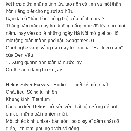
kết hợp giữa những tinh túy, tạo nên cá tính và một thần
hồn riêng biệt cho người sở hữu!
Bạn đã có “thần hồn” riêng biệt của mình chưa?!
Tháng năm năm nay trời không nắng như đổ lửa như mọi
năm, thay vào đó là những ngày Hà Nội mở giải bơi lội
mở rộng toàn thành phố hậu Seagames 31
Chợt nghe văng vẳng đâu đây lời bài hát “Hai triệu năm”
của Đen Vâu
“…Xung quanh anh toàn là nước, ay
Cơ thể anh đang bị ướt, ay
Helios Silver Eyewear Hodiix – Thiết kế mới nhất
Chất liệu: Sừng tự nhiên
Khung kính: Titanium
Lần đầu tiên Helios thử sức với chất liệu Sừng để anh
em có những trải nghiệm mới.
Một chiếc kính unisex bán tròn “bold style” đậm chất cổ
điển, lịch lãm, phù hợp với số đông.