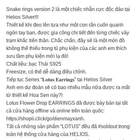
Snake rings version 2 là một chiếc nhẫn cực độc đáo tại
Helios Silver!!!
Thiết kế khi đeo lên tựa như một con rắn cuốn quanh
ngón tay bạn, được gia công chi tiết đến từng chiếc vảy
trạm khắc trên thân. Chắc chắn, đây sẽ là một món đồ
không thể thiếu trong tủ phụ kiện của các anh em thích
sưu tầm phụ kiện mới lạ đó!
Chất liệu: bạc Thái S925
Freesize, có thể dễ dàng điều chỉnh.
Tiếp tục Series “𝐋𝐨𝐭𝐮𝐬 𝐄𝐚𝐫𝐫𝐢𝐧𝐠𝐬” tại Helios Silver
Anh em dự đoán sẽ có bao nhiêu mẫu nữa được ra mắt
từ thiết kế Hoa Sen này?!
Lotus Flower Drop EARRINGS đã được bày bán tại tất
cả cửa hàng offline và online trên toàn quốc:
https://shopii.click/go/dienmayxanh.
Tất cả những sản phẩm “LOTUS” đều đã #soldout trong
toàn hệ thống cửa hàng của HELIOS.