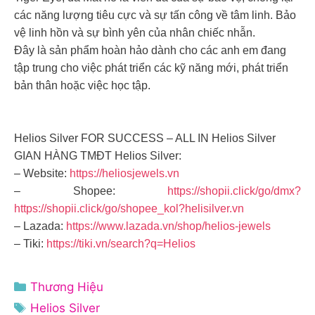
các năng lượng tiêu cực và sự tấn công về tâm linh. Bảo
vệ linh hồn và sự bình yên của nhân chiếc nhẫn.
Đây là sản phẩm hoàn hảo dành cho các anh em đang
tập trung cho việc phát triển các kỹ năng mới, phát triển
bản thân hoặc việc học tập.
Helios Silver FOR SUCCESS – ALL IN Helios Silver
GIAN HÀNG TMĐT Helios Silver:
– Website:
https://heliosjewels.vn
– Shopee:
https://shopii.click/go/dmx?
https://shopii.click/go/shopee_kol?helisilver.vn
– Lazada:
https://www.lazada.vn/shop/helios-jewels
– Tiki:
https://tiki.vn/search?q=Helios
Danh
Thương Hiệu
mục
Thẻ
Helios Silver