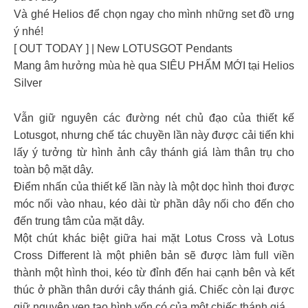
Và ghé Helios để chọn ngay cho mình những set đồ ưng
ý nhé!
[ OUT TODAY ] | New LOTUSGOT Pendants
Mang âm hưởng mùa hè qua SIÊU PHẨM MỚI tại Helios
Silver
Vẫn giữ nguyên các đường nét chủ đạo của thiết kế
Lotusgot, nhưng chế tác chuyền lần này được cải tiến khi
lấy ý tưởng từ hình ảnh cây thánh giá làm thân trụ cho
toàn bộ mặt dây.
Điểm nhấn của thiết kế lần này là một dọc hình thoi được
móc nối vào nhau, kéo dài từ phần dây nối cho đến cho
đến trung tâm của mặt dây.
Một chút khác biệt giữa hai mặt Lotus Cross và Lotus
Cross Different là một phiên bản sẽ được làm full viền
thành một hình thoi, kéo từ đỉnh đến hai cạnh bên và kết
thúc ở phần thân dưới cây thánh giá. Chiếc còn lại được
giữ nguyên vẹn tạo hình vốn có của một chiếc thánh giá.