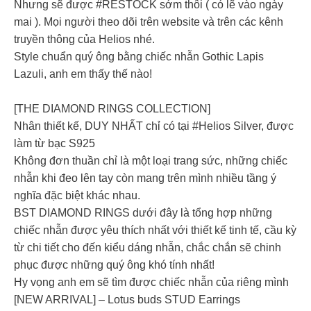
Nhưng sẽ được #RESTOCK sớm thôi ( có lẽ vào ngày
mai ). Mọi người theo dõi trên website và trên các kênh
truyền thông của Helios nhé.
Style chuẩn quý ông bằng chiếc nhẫn Gothic Lapis
Lazuli, anh em thấy thế nào!
[THE DIAMOND RINGS COLLECTION]
Nhân thiết kế, DUY NHẤT chỉ có tại #Helios Silver, được
làm từ bạc S925
Không đơn thuần chỉ là một loại trang sức, những chiếc
nhẫn khi đeo lên tay còn mang trên mình nhiều tầng ý
nghĩa đặc biệt khác nhau.
BST DIAMOND RINGS dưới đây là tổng hợp những
chiếc nhẫn được yêu thích nhất với thiết kế tinh tế, cầu kỳ
từ chi tiết cho đến kiểu dáng nhẫn, chắc chắn sẽ chinh
phục được những quý ông khó tính nhất!
Hy vọng anh em sẽ tìm được chiếc nhẫn của riêng mình
[NEW ARRIVAL] – Lotus buds STUD Earrings