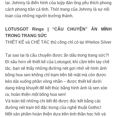
lại. Johnny là điển hình của tuýp đàn ông yêu thích phong
cách phong trần cá tính. Thời trang của Johnny là sự nổi
loạn của những người trưởng thành.
LOTUSGOT Rings | “CÂU CHUYỆN” ẨN MÌNH
TRONG TRANG SỨC
THIẾT KẾ và CHẾ TÁC thủ công chỉ có tại #Helios Silver
Tại sao lại là câu chuyện được ẩn dấu trong trang sức?!
Đi sâu hơn về thiết kế của Lotusgot, khi cầm trên tay chế
tác, bạn sẽ thấy những đường nét gợi nhớ về hình ảnh
bông hoa sen không chỉ trạm trên bề mặt mà còn được
kéo dài xuống phần vòng nhẫn – được thiết kế dưới
dạng trăng khuyết để kết thúc bằng hình ảnh lá sen xòe
ra, hoàn thiện một bông hoa sen!
Và toàn bộ những chi tiết đó được đúc kết bằng các
đường nét trạm trổ đặc trưng của nghệ thuật Gothic!
Một sản phẩm hoàn thiện dựa trên tinh thần học hỏi và