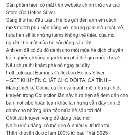
Sản phẩm hiện có mặt trên website chính thức và các
Store của Helios Silver
Sáng thứ hai đầu tuần, Helios gửi đến anh em cách
mix&match phụ kiện bằng với những gam màu mát mẻ,
hứa hẹn sẽ là những items không thể thiếu của mọi
người cho một mùa hè sôi động sắp tới!
Anh em đã có đủ đồ dành cho một mùa hè dịch chuyển
trải nghiệm, không ngại khám phá thế giới mới chưa?
Nếu chưa thì khám phá nó ngay tại đây
Full Lotusgot Earrings Collection Helios Silver
– SET KHUYÊN CHẤT CHO ĐÔI TAI CÁ TÍNH –
Mang thiết kế Gothic cá tính và mạnh mẽ, những chiếc
khuyên trong Collection lần này hứa hẹn sẽ đem đến cho
bạn một vibe hoàn toàn khác lạ nhưng vẫn đầy tinh tế
dành cho những bữa tiệc mùa hè sắp tới đó!
Chốt cài khuyên vòng dễ dàng tháo mở
Nhiều kiểu dáng, có thể đeo ở nhiều vị trí trên tai
Thân khuyên được làm 100% từ bạc Thái S925