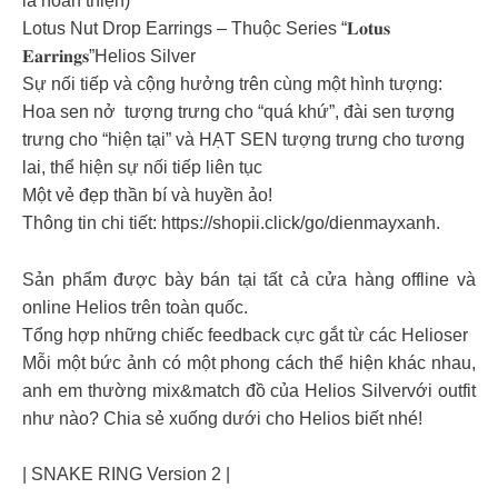
là hoàn thiện)
Lotus Nut Drop Earrings – Thuộc Series “𝐋𝐨𝐭𝐮𝐬
𝐄𝐚𝐫𝐫𝐢𝐧𝐠𝐬”Helios Silver
Sự nối tiếp và cộng hưởng trên cùng một hình tượng:
Hoa sen nở tượng trưng cho “quá khứ”, đài sen tượng
trưng cho “hiện tại” và HẠT SEN tượng trưng cho tương
lai, thể hiện sự nối tiếp liên tục
Một vẻ đẹp thần bí và huyền ảo!
Thông tin chi tiết: https://shopii.click/go/dienmayxanh.
Sản phẩm được bày bán tại tất cả cửa hàng offline và
online Helios trên toàn quốc.
Tổng hợp những chiếc feedback cực gắt từ các Helioser
Mỗi một bức ảnh có một phong cách thể hiện khác nhau,
anh em thường mix&match đồ của Helios Silvervới outfit
như nào? Chia sẻ xuống dưới cho Helios biết nhé!
| SNAKE RING Version 2 |