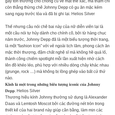
gây tổn thương cho chồng cũ về mặt thể xác, mà thậm chí
còn thẳng thừng chê Johnny Depp có gu ăn mặc kém
sang ngay trước tòa và đã bị ghi lại. Helios Silver
Thế nhưng câu nói chê bai này của nữ diễn viên lại là
một câu nói tự hủy dành cho chính cô, bởi từ hàng chục
năm trước, Johnny Depp đã là một biểu tượng thời trang,
là một “fashion Icon” với vẻ ngoài lịch lãm, phong cách ăn
mặc thời thượng, đậm chất nghệ sĩ mà không hề quá lố,
thành công chiếm spotlight mỗi lần xuất hiện nhờ cách
lên đồ khéo léo, phù hợp với nhiều dòng chảy khác nhau
(grunge, rock …) mà không bị lồng ghép vào bất cứ thứ
nào.
𝐊𝐢́𝐧𝐡 𝐥𝐚̀ 𝐦𝐨̣̂𝐭 𝐭𝐫𝐨𝐧𝐠 𝐧𝐡𝐮̛̃𝐧𝐠 𝐛𝐢𝐞̂̉𝐮 𝐭𝐮̛𝐨̛̣𝐧𝐠 𝐢𝐜𝐨𝐧𝐢𝐜 𝐜𝐮̉𝐚 𝐉𝐨𝐡𝐧𝐧𝐲
𝐃𝐞𝐩𝐩. Helios Silver
Thương hiệu kính Johnny thường sử dụng là Alexander
Daas và Lemtosh Moscot bởi các đường nét tròn trong
thiết kế của hai brand này giúp cân bằng, làm mịn các