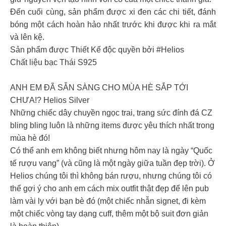
Đến cuối cùng, sản phẩm được xi đen các chi tiết, đánh
bóng một cách hoàn hảo nhất trước khi được khi ra mắt
và lên kệ.
Sản phẩm được Thiết Kế độc quyền bởi #Helios
Chất liệu bạc Thái S925
ANH EM ĐÃ SẴN SÀNG CHO MÙA HÈ SẮP TỚI
CHƯA!? Helios Silver
Những chiếc dây chuyền ngọc trai, trang sức đính đá CZ
bling bling luôn là những items được yêu thích nhất trong
mùa hè đó!
Có thể anh em không biết nhưng hôm nay là ngày “Quốc
tế rượu vang” (và cũng là một ngày giữa tuần đẹp trời). Ở
Helios chúng tôi thì không bán rượu, nhưng chúng tôi có
thể gợi ý cho anh em cách mix outfit thật đẹp để lên pub
làm vài ly với bạn bè đó (một chiếc nhẫn signet, đi kèm
một chiếc vòng tay dạng cuff, thêm một bộ suit đơn giản