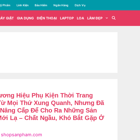
ỹ Phẩm
Linh Kiện
Bảo Hiểm
Ngân Hàng
Dịch Vụ
ÁY GIẶT
GIA DỤNG
ĐIỆN THOẠI
LAPTOP
LOA
LÀM ĐẸP
hương Hiệu Phụ Kiện Thời Trang
Từ Mọi Thứ Xung Quanh, Nhưng Đã
 Nâng Cấp Để Cho Ra Những Sản
ới Lạ – Chất Ngầu, Khó Bắt Gặp Ở
i
shopsanpham.com