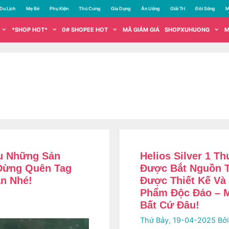
Du Lịch
Mẹ Bé
Phụ Kiện
Thú Cưng
Gia Dụng
Ăn Uống
Giải Trí
Đời Sống
M
*SHOP HOT*
0# SHOPEE HOT
MÃ GIẢM GIÁ
SHOPXUHUONG
M
ữu Những Sản
Helios Silver 1 T
 Đừng Quên Tag
Được Bắt Nguồn 
n Nhé!
Được Thiết Kế Và
Phẩm Độc Đáo – M
Bất Cứ Đâu!
Thứ Bảy, 19-04-2025
Bở