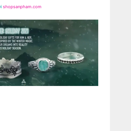
ởi
shopsanpham.com