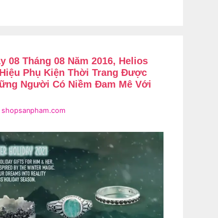
y 08 Tháng 08 Năm 2016, Helios
 Hiệu Phụ Kiện Thời Trang Được
hững Người Có Niềm Đam Mê Với
i
shopsanpham.com