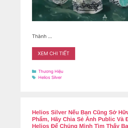
Thành …
XEM CHI TIẾT
Danh
Thương Hiệu
mục
Thẻ
Helios Silver
Helios Silver Nếu Bạn Cũng Sở H
Phẩm, Hãy Chia Sẻ Ảnh Public Và
Helios Để Chúng Mình Tìm Thấy Bạ