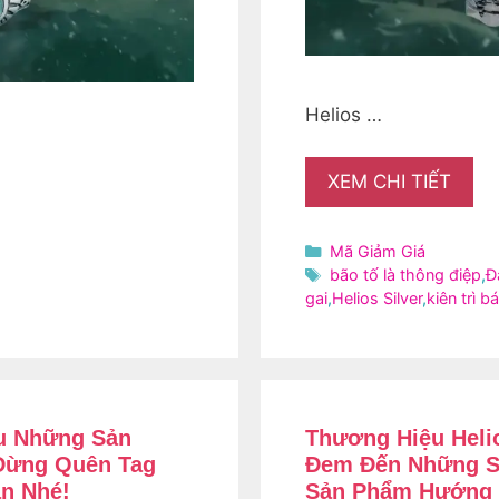
Helios …
XEM CHI TIẾT
Danh
Mã Giảm Giá
mục
Thẻ
bão tố là thông điệp
,
Đ
gai
,
Helios Silver
,
kiên trì 
ữu Những Sản
Thương Hiệu Heli
 Đừng Quên Tag
Đem Đến Những S
n Nhé!
Sản Phẩm Hướng 