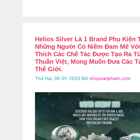
Helios Silver Là 1 Brand Phụ Kiện
Những Người Có Niềm Đam Mê Với
Thích Các Chế Tác Được Tạo Ra Từ
Thuần Việt, Mong Muốn Đưa Các 
Thế Giới.
Thứ Hai, 06-01-2025
Bởi
shopsanpham.com