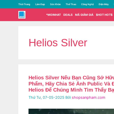
Chuyển
Thời Trang
Làm Đẹp
Sức Khỏe
Thể Thao
Công Nghệ
Điện Máy
đến
nội
*MOINHAT
DEALS
MÃ GIẢM GIÁ
$HOT HOT$
dung
Helios Silver
Helios Silver Nếu Bạn Cũng Sở H
Phẩm, Hãy Chia Sẻ Ảnh Public Và
Helios Để Chúng Mình Tìm Thấy Bạ
Thứ Tư, 07-05-2025
Bởi
shopsanpham.com