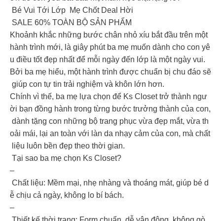
Bé Vui Tới Lớp Mẹ Chốt Deal Hời
SALE 60% TOÀN BỘ SẢN PHẨM
Khoảnh khắc những bước chân nhỏ xíu bắt đầu trên một
hành trình mới, là giây phút ba mẹ muốn dành cho con yê
u điều tốt đẹp nhất để mỗi ngày đến lớp là một ngày vui.
Bởi ba mẹ hiểu, một hành trình được chuẩn bị chu đáo sẽ
giúp con tự tin trải nghiệm và khôn lớn hơn.
Chính vì thế, ba mẹ lựa chọn để Ks Closet trở thành ngư
ời bạn đồng hành trong từng bước trưởng thành của con,
dành tặng con những bộ trang phục vừa đẹp mắt, vừa th
oải mái, lại an toàn với làn da nhạy cảm của con, mà chất
liệu luôn bền đẹp theo thời gian.
️ Tại sao ba mẹ chọn Ks Closet?
–
Chất liệu: Mềm mại, nhẹ nhàng và thoáng mát, giúp bé d
ễ chịu cả ngày, không lo bí bách.
–
Thiết kế thời trang: Form chuẩn, dễ vận động, không gò