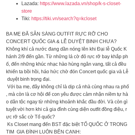
Lazada:
https://www.lazada.vn/shop/k-s-closet-
store
Tiki:
https://tiki.vn/search?q=kcloset
BA MẸ ĐÃ SẴN SÀNG OUTFIT RỰC RỠ CHO
CONCERT QUỐC GIA & LỄ DUYỆT BINH CHƯA?
Không khí cả nước đang dần nóng lên khi Đại lễ Quốc K
hánh 2/9 đến gần. Từ những lá cờ đỏ rực rỡ bay khắp ph
ố, đến những khúc nhạc hào hùng ngân vang, tất cả đều
khiến ta bồi hồi, háo hức chờ đón Concert quốc gia và Lễ
duyệt binh trọng đại.
‍‍‍ Với ba mẹ, đây không chỉ là dịp cả nhà cùng nhau ra phố
, mà còn là cơ hội để con yêu được cảm nhận niềm tự hà
o dân tộc ngay từ những khoảnh khắc đầu đời. Và còn gì
tuyệt vời hơn khi cả gia đình cùng diện outfit đồng điệu, r
ực rỡ sắc cờ Tổ quốc?
Ks Closet mang đến BST đặc biệt TỔ QUỐC Ở TRONG
TIM GIA ĐÌNH LUÔN BÊN CẠNH: