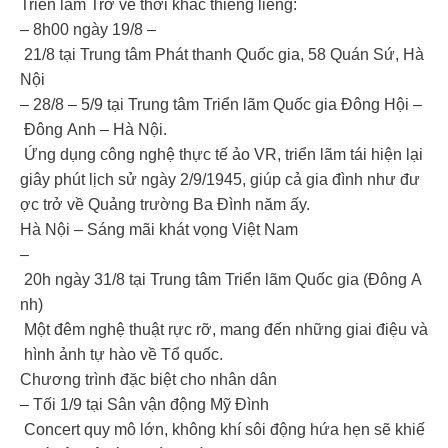
Triển lãm Trở về thời khắc thiêng liêng:
– 8h00 ngày 19/8 –
21/8 tại Trung tâm Phát thanh Quốc gia, 58 Quán Sứ, Hà
Nội
– 28/8 – 5/9 tại Trung tâm Triển lãm Quốc gia Đông Hội –
Đông Anh – Hà Nội.
Ứng dụng công nghệ thực tế ảo VR, triển lãm tái hiện lại
giây phút lịch sử ngày 2/9/1945, giúp cả gia đình như đư
ợc trở về Quảng trường Ba Đình năm ấy.
Hà Nội – Sáng mãi khát vọng Việt Nam
–
20h ngày 31/8 tại Trung tâm Triển lãm Quốc gia (Đông A
nh)
Một đêm nghệ thuật rực rỡ, mang đến những giai điệu và
hình ảnh tự hào về Tổ quốc.
Chương trình đặc biệt cho nhân dân
– Tối 1/9 tại Sân vận động Mỹ Đình
Concert quy mô lớn, không khí sôi động hứa hẹn sẽ khiế