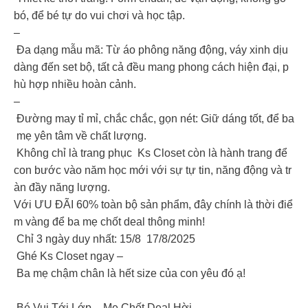
bó, để bé tự do vui chơi và học tập.
–
Đa dạng mẫu mã: Từ áo phông năng động, váy xinh dịu
dàng đến set bộ, tất cả đều mang phong cách hiện đại, p
hù hợp nhiều hoàn cảnh.
–
Đường may tỉ mỉ, chắc chắc, gọn nét: Giữ dáng tốt, để ba
mẹ yên tâm về chất lượng.
Không chỉ là trang phục Ks Closet còn là hành trang để
con bước vào năm học mới với sự tự tin, năng động và tr
àn đầy năng lượng.
Với ƯU ĐÃI 60% toàn bộ sản phẩm, đây chính là thời điể
m vàng để ba mẹ chốt deal thông minh!
Chỉ 3 ngày duy nhất: 15/8 17/8/2025
Ghé Ks Closet ngay –
Ba mẹ chậm chân là hết size của con yêu đó ạ!
Bé Vui Tới Lớp – Mẹ Chốt Deal Hời