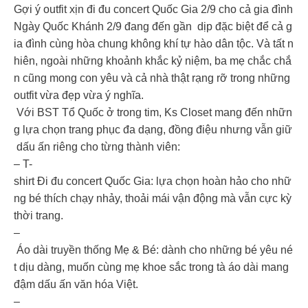
Gợi ý outfit xịn đi đu concert Quốc Gia 2/9 cho cả gia đình
Ngày Quốc Khánh 2/9 đang đến gần dịp đặc biệt để cả g
ia đình cùng hòa chung không khí tự hào dân tộc. Và tất n
hiên, ngoài những khoảnh khắc kỷ niệm, ba mẹ chắc chắ
n cũng mong con yêu và cả nhà thật rạng rỡ trong những
outfit vừa đẹp vừa ý nghĩa.
Với BST Tổ Quốc ở trong tim, Ks Closet mang đến nhữn
g lựa chọn trang phục đa dạng, đồng điệu nhưng vẫn giữ
dấu ấn riêng cho từng thành viên:
– T-
shirt Đi đu concert Quốc Gia: lựa chọn hoàn hảo cho nhữ
ng bé thích chạy nhảy, thoải mái vận động mà vẫn cực kỳ
thời trang.
–
Áo dài truyền thống Mẹ & Bé: dành cho những bé yêu né
t dịu dàng, muốn cùng mẹ khoe sắc trong tà áo dài mang
đậm dấu ấn văn hóa Việt.
–