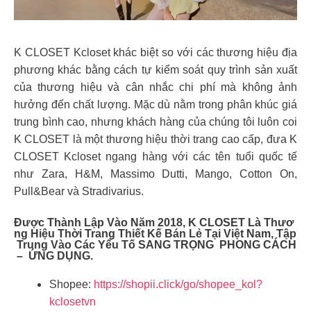
K CLOSET Kcloset khác biệt so với các thương hiệu địa
phương khác bằng cách tự kiểm soát quy trình sản xuất
của thương hiệu và cân nhắc chi phí mà không ảnh
hưởng đến chất lượng. Mặc dù nằm trong phân khúc giá
trung bình cao, nhưng khách hàng của chúng tôi luôn coi
K CLOSET là một thương hiệu thời trang cao cấp, đưa K
CLOSET Kcloset ngang hàng với các tên tuổi quốc tế
như Zara, H&M, Massimo Dutti, Mango, Cotton On,
Pull&Bear và Stradivarius.
Được Thành Lập Vào Năm 2018, K CLOSET Là Thươ
Ng Hiệu Thời Trang Thiết Kế Bán Lẻ Tại Việt Nam, Tập
Trung Vào Các Yếu Tố SANG TRỌNG PHONG CÁCH
– ỨNG DỤNG.
Shopee:
https://shopii.click/go/shopee_kol?
kclosetvn