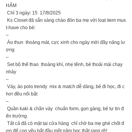
HẨM
Chỉ 3 ngày: 15 17/8/2025
Ks Closet đã sẵn sàng chào đón ba mẹ với loạt item mus
t-have cho bé:
–
Áo thun thoáng mát, cực xinh cho ngày mới đầy năng lư
ợng
–
Set bộ thể thao thoáng khí, nhẹ tênh, bé thoải mái chạy
nhảy
–
Váy, áo polo trendy mix & match dễ dàng, bé đi học, đi c
hơi đều nổi bật
–
Quần kaki & chân váy chuẩn form, gọn gàng, bé tự tin đ
ến trường
Tất cả đã có mặt tại cửa hàng chỉ chờ ba mẹ ghé chốt đ
ơn để con yêu bắt đầu một năm học thật rạng rỡ!