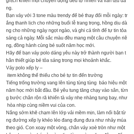
ghịch khiến mọi chuyển động đều tự nhiên và vẫn dịu dà
ng.
Bạn váy với 3 tone màu trendy để bé thay đổi mỗi ngày: tr
ắng thanh lịch cho những buổi lễ trang trọng, hồng dịu dà
ng cho những ngày ngọt ngào, và ghi cá tính để tự tin tỏa
sáng cả ngày. Mỗi sắc màu đều mang một câu chuyện riê
ng, đồng hành cùng bé suốt năm học mới.
Hãy để bạn váy polo dáng yêu này trở thành người bạn t
hân thiết giúp bé tỏa sáng trong mọi khoảnh khắc.
Váy polo xếp ly –
item không thể thiếu cho bé tự tin đến trường
️Tiếng trống trường vang lên tùng tùng tùng báo hiệu một
năm học mới bắt đầu. Bé yêu tung tăng chạy vào sân, từn
g bước chân rộn rã khiến tà váy nhẹ nhàng tung bay, như
hòa nhịp cùng niềm vui của con.
️Nắng sớm khẽ chạm lên lớp vải mềm mịn, làm nổi bật từ
ng đường xếp ly khéo léo đang đung đưa như nhảy múa
theo gió. Con xoay một vòng, chân váy xoè tròn như một