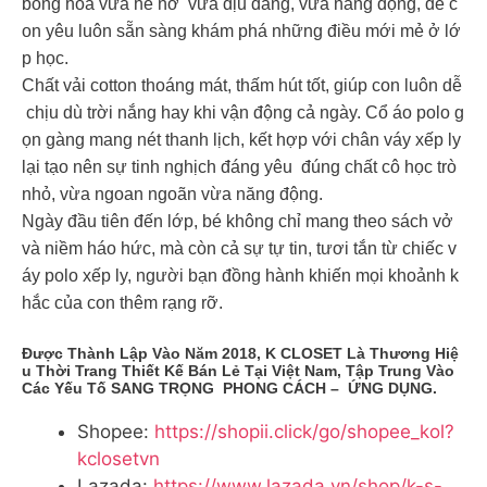
bông hoa vừa hé nở vừa dịu dàng, vừa năng động, để c
on yêu luôn sẵn sàng khám phá những điều mới mẻ ở lớ
p học.
Chất vải cotton thoáng mát, thấm hút tốt, giúp con luôn dễ
chịu dù trời nắng hay khi vận động cả ngày. Cổ áo polo g
ọn gàng mang nét thanh lịch, kết hợp với chân váy xếp ly
lại tạo nên sự tinh nghịch đáng yêu đúng chất cô học trò
nhỏ, vừa ngoan ngoãn vừa năng động.
Ngày đầu tiên đến lớp, bé không chỉ mang theo sách vở
và niềm háo hức, mà còn cả sự tự tin, tươi tắn từ chiếc v
áy polo xếp ly, người bạn đồng hành khiến mọi khoảnh k
hắc của con thêm rạng rỡ.
Được Thành Lập Vào Năm 2018, K CLOSET Là Thương Hiệ
U Thời Trang Thiết Kế Bán Lẻ Tại Việt Nam, Tập Trung Vào
Các Yếu Tố SANG TRỌNG PHONG CÁCH – ỨNG DỤNG.
Shopee:
https://shopii.click/go/shopee_kol?
kclosetvn
Lazada:
https://www.lazada.vn/shop/k-s-