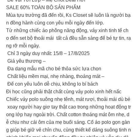
️SALE 60% TOÀN BỘ SẢN PHẨM️
Mùa tựu trường đã đến rồi, Ks Closet sẽ luôn là người bạ
n đồng hành cùng con yêu mỗi ngày đến lớp.
Từ những chiếc áo phông năng động, váy xinh tinh tế ch
o đến set bộ thoải mái tất cả đều sẵn sàng để bé tự tin, rạ
ng rỡ mỗi ngày.
Chỉ 3 ngày duy nhất: 15/8 – 17/8/2025
Giá yêu thương –
Đa dạng mẫu mã cho bé thỏa sức lựa chọn
Chất liệu mềm mại, nhẹ nhàng, thoáng mát –
Để con yêu luôn dễ chịu, không lo bí bách
Đi học cũng phải thật chất cùng váy polo xinh hết nấc
Chiếc váy polo suông nhẹ tênh, mát rượi, thoải mái dù bé
xoay người hay giơ tay thật cao trong những hoạt động tr
ong lớp hay ngoài trời. Chất cotton thoáng mát ôm nhẹ, d
ễ chịu như cái ôm của mẹ buổi sáng. Cổ áo polo gọn gàn
g giúp bé giữ vẻ chỉn chu, cùng thiết kế dáng suông tinh n