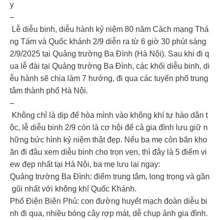
y
–
Lễ diễu binh, diễu hành kỷ niệm 80 năm Cách mạng Thá
ng Tám và Quốc khánh 2/9 diễn ra từ 6 giờ 30 phút sáng
2/9/2025 tại Quảng trường Ba Đình (Hà Nội). Sau khi đi q
ua lễ đài tại Quảng trường Ba Đình, các khối diễu binh, di
ễu hành sẽ chia làm 7 hướng, đi qua các tuyến phố trung
tâm thành phố Hà Nội.
–
Không chỉ là dịp để hòa mình vào không khí tự hào dân t
ộc, lễ diễu binh 2/9 còn là cơ hội để cả gia đình lưu giữ n
hững bức hình kỷ niệm thật đẹp. Nếu ba mẹ còn băn kho
ăn đi đâu xem diễu binh cho trọn vẹn, thì đây là 5 điểm vi
ew đẹp nhất tại Hà Nội, ba mẹ lưu lại ngay:
Quảng trường Ba Đình: điểm trung tâm, long trọng và gần
gũi nhất với không khí Quốc Khánh.
Phố Điện Biên Phủ: con đường huyết mạch đoàn diễu bi
nh đi qua, nhiều bóng cây rợp mát, dễ chụp ảnh gia đình.