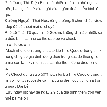
Phố Tràng Thi Điện Biên: có nhiều quán cà phê dọc hai
bên, ba mẹ có thể vừa ngồi vừa ngắm đoàn diễu binh đi
qua.
Đường Nguyễn Thái Học: rộng thoáng, ít chen chúc, view
đẹp để bé thoải mái di chuyển.
Phố Lê Thái Tổ quanh Hồ Gươm: không khí náo nhiệt, sa
u diễu binh cả nhà có thể dạo bộ và check-
in ở Hồ Gươm.
Mách nhỏ: diện trang phục từ BST Tổ Quốc ở trong tim k
hông chỉ giúp gia đình đồng điệu trong sắc đỏ thiêng liên
g mà còn làm kỷ niệm của cả nhà thêm đồng điệu, ý nghĩ
a.
Ks Closet đang sale 50% toàn bộ BST Tổ Quốc ở trong ti
m cơ hội tuyệt vời để cả nhà cùng diện outfit ý nghĩa tron
g ngày Đại Lễ.
Lưu ngay list này để ngày 2/9 của gia đình thêm trọn vẹn
nhé ba mẹ ơi!