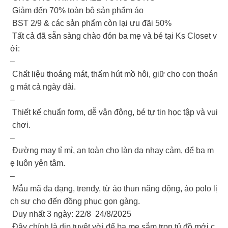
️ Giảm đến 70% toàn bộ sản phẩm áo
️ BST 2/9 & các sản phẩm còn lại ưu đãi 50%
Tất cả đã sẵn sàng chào đón ba mẹ và bé tại Ks Closet v
ới:
–
Chất liệu thoáng mát, thấm hút mồ hôi, giữ cho con thoán
g mát cả ngày dài.
–
Thiết kế chuẩn form, dễ vận động, bé tự tin học tập và vui
chơi.
–
Đường may tỉ mỉ, an toàn cho làn da nhạy cảm, để ba m
ẹ luôn yên tâm.
–
Mẫu mã đa dạng, trendy, từ áo thun năng động, áo polo lị
ch sự cho đến đồng phục gọn gàng.
Duy nhất 3 ngày: 22/8 24/8/2025
Đây chính là dịp tuyệt vời để ba mẹ sắm trọn tủ đồ mới c