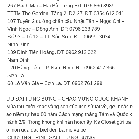
267 Bạch Mai – Hai Bà Trưng. ĐT: 076 860 8989
TTTM The Garden: Tầng 2, D2-27. ĐT: 0354 612 041
107 Tuyến 2 đường chân cầu Nhật Tân – Ngọc Chi –
Vĩnh Ngọc – Đông Anh. ĐT: 0796 233 789
Số 93 – Tổ 12 – TT. Sóc Sơn. ĐT: 0969913034
Ninh Bình
139 Đinh Tiên Hoàng. ĐT: 0962 912 322
Nam Định
120 Hàng Tiện, TP. Nam Định. ĐT: 0962 417 366
Sơn La
68 Lò Văn Giá – Sơn La. ĐT: 0962 761 299
ƯU ĐÃI TƯNG BỪNG – CHÀO MỪNG QUỐC KHÁNH
Mùa thu thời khắc vàng son của lịch sử lại về, gợi nhắc b
ao niềm tự hào 80 năm Cách mạng tháng Tám và Quốc k
hánh 2/9. Trong không khí hân hoan ấy, Ks Closet gửi tra
o món quà đặc biệt đến ba mẹ và bé
CHƯƠNG TRÌNH SALE TƯNG BỪNG