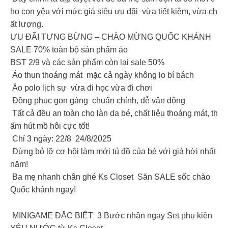
ho con yêu với mức giá siêu ưu đãi vừa tiết kiệm, vừa ch
ất lượng.
ƯU ĐÃI TƯNG BỪNG – CHÀO MỪNG QUỐC KHÁNH
SALE 70% toàn bộ sản phẩm áo
BST 2/9 và các sản phẩm còn lại sale 50%
Áo thun thoáng mát mặc cả ngày không lo bí bách
Áo polo lịch sự vừa đi học vừa đi chơi
Đồng phục gọn gàng chuẩn chỉnh, dễ vận động
Tất cả đều an toàn cho làn da bé, chất liệu thoáng mát, th
ấm hút mồ hôi cực tốt!
Chỉ 3 ngày: 22/8 24/8/2025
Đừng bỏ lỡ cơ hội làm mới tủ đồ của bé với giá hời nhất
năm!
Ba mẹ nhanh chân ghé Ks Closet Săn SALE sốc chào
Quốc khánh ngay!
MINIGAME ĐẶC BIỆT 3 Bước nhận ngay Set phụ kiện