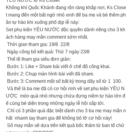
YÊU NƯỚC từ Ks Closet
Không khí Quốc Khánh đang rộn ràng khắp nơi, Ks Close
t mang đến một bất ngờ nhỏ xinh để ba mẹ và bé thêm ph
ần tự hào khi xuống phố dịp lễ này:
Set phụ kiện YÊU NƯỚC độc quyền dành riêng cho 3 kh
ách hàng may mắn comment sớm nhất.
Thời gian tham gia: 19/8 22/8
Ngày công bố kết quả: Thứ 7 ngày 23/8
Thể lệ tham gia siêu đơn giản:
Bước 1: Like + Share bài viết ở chế độ công khai.
Bước 2: Chụp màn hình bài viết đã share.
Bước 3: Comment một số bất kỳ trong dãy số từ 1 100.
Và thế là ba mẹ đã có cơ hội rinh về set phụ kiện YÊU N
ƯỚC món quà nhỏ nhưng chứa đựng niềm tự hào lớn đ
ể cùng bé diện trong những ngày lễ hội sắp tới.
Chỉ có 3 phần quà đặc biệt dành cho 3 ba mẹ may mắn n
hất nhanh tay tham gia để không bỏ lỡ cơ hội này!
Số may mắn sẽ dựa trên kết quả bốc thăm từ ban tổ chứ