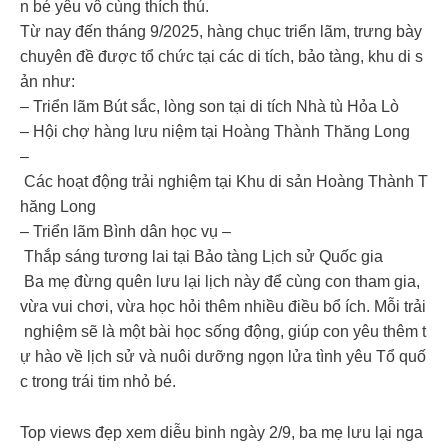
n bé yêu vô cùng thích thú.
Từ nay đến tháng 9/2025, hàng chục triển lãm, trưng bày
chuyên đề được tổ chức tại các di tích, bảo tàng, khu di s
ản như:
– Triển lãm Bút sắc, lòng son tại di tích Nhà tù Hỏa Lò
– Hội chợ hàng lưu niệm tại Hoàng Thành Thăng Long
–
Các hoạt động trải nghiệm tại Khu di sản Hoàng Thành T
hăng Long
– Triển lãm Bình dân học vụ –
Thắp sáng tương lai tại Bảo tàng Lịch sử Quốc gia
️ Ba mẹ đừng quên lưu lại lịch này để cùng con tham gia,
vừa vui chơi, vừa học hỏi thêm nhiều điều bổ ích. Mỗi trải
nghiệm sẽ là một bài học sống động, giúp con yêu thêm t
ự hào về lịch sử và nuôi dưỡng ngọn lửa tình yêu Tổ quố
c trong trái tim nhỏ bé.
Top views đẹp xem diễu binh ngày 2/9, ba mẹ lưu lại nga