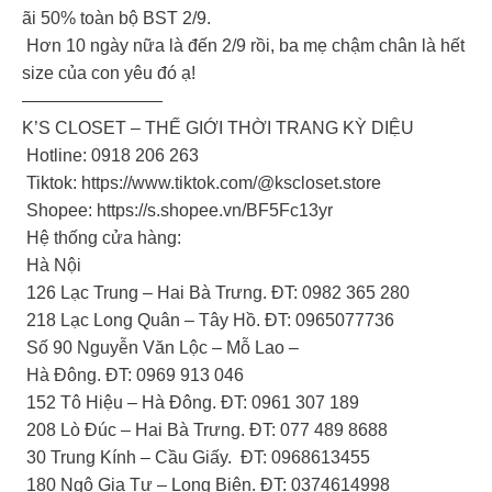
ãi 50% toàn bộ BST 2/9.
Hơn 10 ngày nữa là đến 2/9 rồi, ba mẹ chậm chân là hết
size của con yêu đó ạ!
————————
K’S CLOSET – THẾ GIỚI THỜI TRANG KỲ DIỆU
Hotline: 0918 206 263
Tiktok: https://www.tiktok.com/@kscloset.store
Shopee: https://s.shopee.vn/BF5Fc13yr
Hệ thống cửa hàng:
Hà Nội
126 Lạc Trung – Hai Bà Trưng. ĐT: 0982 365 280
218 Lạc Long Quân – Tây Hồ. ĐT: 0965077736
Số 90 Nguyễn Văn Lộc – Mỗ Lao –
Hà Đông. ĐT: 0969 913 046
152 Tô Hiệu – Hà Đông. ĐT: 0961 307 189
208 Lò Đúc – Hai Bà Trưng. ĐT: 077 489 8688
30 Trung Kính – Cầu Giấy. ĐT: 0968613455
180 Ngô Gia Tự – Long Biên. ĐT: 0374614998