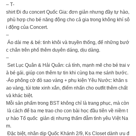
– T-
shirt Đi đu concert Quốc Gia: đơn giản nhưng đầy tự hào,
phù hợp cho bé năng động cho cả gia trong không khí sô
i động của Concert.
–
Áo dài mẹ & bé: tinh khôi và truyền thống, để những bướ
c chân trên phố thêm duyên dáng, dịu dàng.
–
Set Lục Quân & Hải Quân: cá tính, mạnh mẽ cho bé trai v
à bé gái, giúp con thêm tự tin khi cùng ba mẹ sánh bước.
-Áo phông cờ đỏ sao vàng + phụ kiện Yêu Nước: khăn s
ao vàng, túi tote xinh xắn, điểm nhấn cho outfit thêm chất
và khác biệt.
Mỗi sản phẩm trong BST không chỉ là trang phục, mà còn
là cách để ba mẹ trao cho con bài học đầu tiên về niềm t
ự hào Tổ quốc giản dị nhưng thấm đẫm tình yêu Việt Na
m.
Đặc biệt, nhân dịp Quốc Khánh 2/9, Ks Closet dành ưu đ