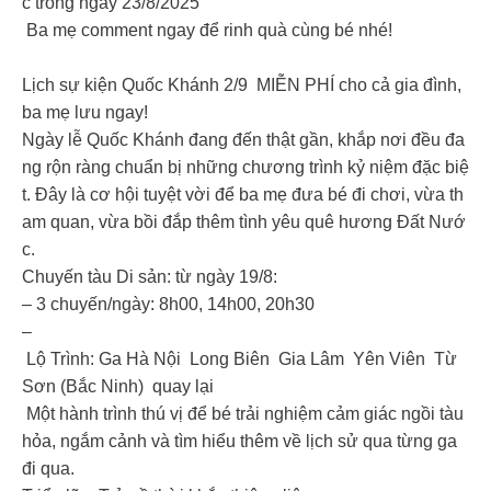
c trong ngày 23/8/2025
Ba mẹ comment ngay để rinh quà cùng bé nhé! ️
️Lịch sự kiện Quốc Khánh 2/9 MIỄN PHÍ cho cả gia đình,
ba mẹ lưu ngay!️
Ngày lễ Quốc Khánh đang đến thật gần, khắp nơi đều đa
ng rộn ràng chuẩn bị những chương trình kỷ niệm đặc biệ
t. Đây là cơ hội tuyệt vời để ba mẹ đưa bé đi chơi, vừa th
am quan, vừa bồi đắp thêm tình yêu quê hương Đất Nướ
c.
Chuyến tàu Di sản: từ ngày 19/8:
– 3 chuyến/ngày: 8h00, 14h00, 20h30
–
Lộ Trình: Ga Hà Nội Long Biên Gia Lâm Yên Viên Từ
Sơn (Bắc Ninh) quay lại
Một hành trình thú vị để bé trải nghiệm cảm giác ngồi tàu
hỏa, ngắm cảnh và tìm hiểu thêm về lịch sử qua từng ga
đi qua.