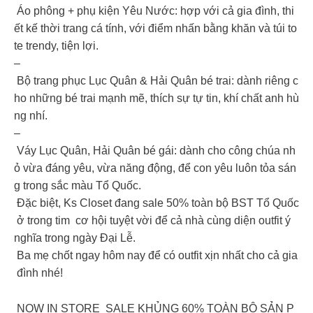
Áo phông + phụ kiện Yêu Nước: hợp với cả gia đình, thi
ết kế thời trang cá tính, với điểm nhấn bằng khăn và túi to
te trendy, tiện lợi.
–
Bộ trang phục Lục Quân & Hải Quân bé trai: dành riêng c
ho những bé trai mạnh mẽ, thích sự tự tin, khí chất anh hù
ng nhí.
–
Váy Lục Quân, Hải Quân bé gái: dành cho công chúa nh
ỏ vừa đáng yêu, vừa năng động, để con yêu luôn tỏa sán
g trong sắc màu Tổ Quốc.
Đặc biệt, Ks Closet đang sale 50% toàn bộ BST Tổ Quốc
ở trong tim cơ hội tuyệt vời để cả nhà cùng diện outfit ý
nghĩa trong ngày Đại Lễ.
Ba mẹ chốt ngay hôm nay để có outfit xịn nhất cho cả gia
đình nhé!
NOW IN STORE SALE KHỦNG 60% TOÀN BỘ SẢN P