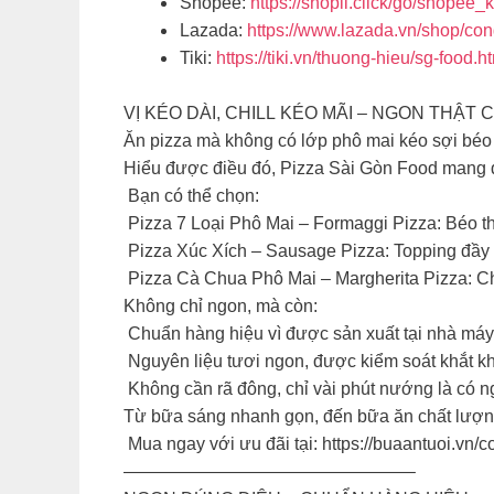
Shopee:
https://shopii.click/go/shopee_
Lazada:
https://www.lazada.vn/shop/con
Tiki:
https://tiki.vn/thuong-hieu/sg-food.h
VỊ KÉO DÀI, CHILL KÉO MÃI – NGON THẬT 
Ăn pizza mà không có lớp phô mai kéo sợi béo
Hiểu được điều đó, Pizza Sài Gòn Food mang đ
Bạn có thể chọn:
Pizza 7 Loại Phô Mai – Formaggi Pizza: Béo t
Pizza Xúc Xích – Sausage Pizza: Topping đầy ụ
Pizza Cà Chua Phô Mai – Margherita Pizza: C
Không chỉ ngon, mà còn:
️ Chuẩn hàng hiệu vì được sản xuất tại nhà má
️ Nguyên liệu tươi ngon, được kiểm soát khắt k
️ Không cần rã đông, chỉ vài phút nướng là có 
Từ bữa sáng nhanh gọn, đến bữa ăn chất lượn
️ Mua ngay với ưu đãi tại: https://buaantuoi.vn/c
————————————————–