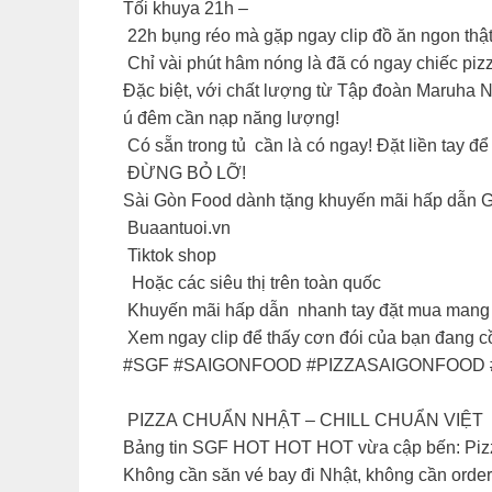
Tối khuya 21h –
22h bụng réo mà gặp ngay clip đồ ăn ngon thật
Chỉ vài phút hâm nóng là đã có ngay chiếc pizz
Đặc biệt, với chất lượng từ Tập đoàn Maruha N
ú đêm cần nạp năng lượng!
Có sẵn trong tủ cần là có ngay! Đặt liền tay đ
ĐỪNG BỎ LỠ!
Sài Gòn Food dành tặng khuyến mãi hấp dẫ
Buaantuoi.vn
Tiktok shop
Hoặc các siêu thị trên toàn quốc
Khuyến mãi hấp dẫn nhanh tay đặt mua mang 
Xem ngay clip để thấy cơn đói của bạn đang 
#SGF #SAIGONFOOD #PIZZASAIGONFOO
PIZZA CHUẨN NHẬT – CHILL CHUẨN VIỆT
Bảng tin SGF HOT HOT HOT vừa cập bến: Piz
Không cần săn vé bay đi Nhật, không cần order