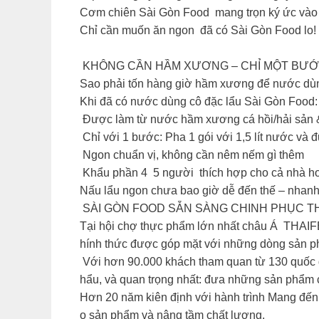
Cơm chiên Sài Gòn Food mang trọn ký ức vào 
Chỉ cần muốn ăn ngon đã có Sài Gòn Food lo!
KHÔNG CẦN HẦM XƯƠNG – CHỈ MỘT BƯỚ
Sao phải tốn hàng giờ hầm xương để nước dùng
Khi đã có nước dùng cô đặc lẩu Sài Gòn Food:
Được làm từ nước hầm xương cá hồi/hải sản &
Chỉ với 1 bước: Pha 1 gói với 1,5 lít nước và đ
Ngon chuẩn vị, không cần nêm nếm gì thêm
Khẩu phần 4 5 người thích hợp cho cả nhà h
Nấu lẩu ngon chưa bao giờ dễ đến thế – nhanh
SÀI GÒN FOOD SẴN SÀNG CHINH PHỤC T
Tại hội chợ thực phẩm lớn nhất châu Á THAIF
hính thức được góp mặt với những dòng sản phẩ
Với hơn 90.000 khách tham quan từ 130 quốc gi
hẩu, và quan trọng nhất: đưa những sản phẩm c
Hơn 20 năm kiên định với hành trình Mang đến 
o sản phẩm và nâng tầm chất lượng.