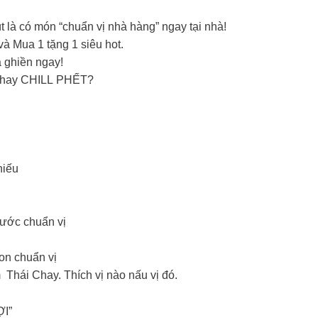
là có món “chuẩn vị nhà hàng” ngay tại nhà!
 Mua 1 tặng 1 siêu hot.
à ghiền ngay!
Ó hay CHILL PHẾT?
hiếu
ước chuẩn vị
on chuẩn vị
Thái Chay. Thích vị nào nấu vị đó.
I”