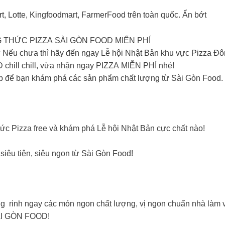
t, Lotte, Kingfoodmart, FarmerFood trên toàn quốc. Ẩn bớt
 THỨC PIZZA SÀI GÒN FOOD MIẾN PHÍ
? Nếu chưa thì hãy đến ngay Lễ hội Nhật Bản khu vực Pizza Đô
chill chill, vừa nhận ngay PIZZA MIỄN PHÍ nhé!
ịp để bạn khám phá các sản phẩm chất lượng từ Sài Gòn Food. 
ức Pizza free và khám phá Lễ hội Nhật Bản cực chất nào!
iêu tiện, siêu ngon từ Sài Gòn Food!
ng rinh ngay các món ngon chất lượng, vị ngon chuẩn nhà làm 
ÀI GÒN FOOD!