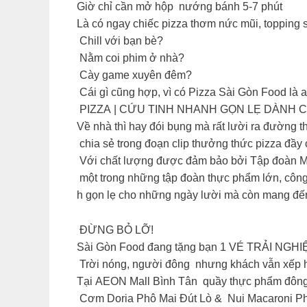
Giờ chỉ cần mở hộp nướng bánh 5-7 phút
Là có ngay chiếc pizza thơm nức mũi, topping 
Chill với bạn bè?
️ Nằm coi phim ở nhà?
Cày game xuyên đêm?
Cái gì cũng hợp, vì có Pizza Sài Gòn Food là 
PIZZA | CỨU TINH NHANH GỌN LẸ DÀNH
Về nhà thì hay đói bụng mà rất lười ra đường t
chia sẻ trong đoạn clip thưởng thức pizza đầy
Với chất lượng được đảm bảo bởi Tập đoàn M
một trong những tập đoàn thực phẩm lớn, công 
h gọn lẹ cho những ngày lười mà còn mang đến 
ĐỪNG BỎ LỠ!
Sài Gòn Food đang tặng bạn 1 VÉ TRẢI NG
Trời nóng, người đông nhưng khách vẫn xếp hà
Tại AEON Mall Bình Tân quầy thực phẩm đông 
Cơm Doria Phô Mai Đút Lò & Nui Macaroni Ph