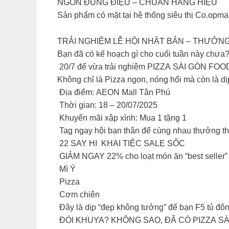
NGON ĐÚNG ĐIỆU – CHUẨN HÀNG HIỆU
Sản phẩm có mặt tại hệ thống siêu thị Co.opmar
TRẢI NGHIỆM LỄ HỘI NHẬT BẢN – THƯỞNG
Bạn đã có kế hoạch gì cho cuối tuần này chưa
20/7 để vừa trải nghiệm PIZZA SÀI GÒN FOOD 
Không chỉ là Pizza ngon, nóng hổi mà còn là d
Địa điểm: AEON Mall Tân Phú
Thời gian: 18 – 20/07/2025
Khuyến mãi xập xình: Mua 1 tặng 1
Tag ngay hội bạn thân để cùng nhau thưởng th
22 SAY HI KHAI TIỆC SALE SỐC
GIẢM NGAY 22% cho loạt món ăn “best seller” s
Mì Ý
Pizza
Cơm chiên
Đây là dịp “đẹp không tưởng” để bạn F5 tủ đô
ĐÓI KHUYA? KHÔNG SAO, ĐÃ CÓ PIZZA S