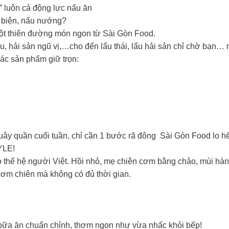
 luôn cả động lực nấu ăn ‍
y biện, nấu nướng?
ột thiên đường món ngon từ Sài Gòn Food.
ẩu, hải sản ngũ vị,…cho đến lẩu thái, lẩu hải sản chỉ chờ bạn… rã
ác sản phẩm giữ trọn:
y quần cuối tuần, chỉ cần 1 bước rã đông Sài Gòn Food lo hế
YLE!
hế hệ người Việt. Hồi nhỏ, mẹ chiên cơm bằng chảo, mùi hành
 cơm chiên mà không có đủ thời gian.
ột bữa ăn chuẩn chỉnh, thơm ngon như vừa nhấc khỏi bếp!