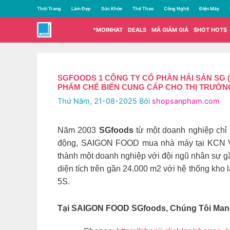
Chuyển
Thời Trang
Làm Đẹp
Sức Khỏe
Thể Thao
Công Nghệ
Điện Máy
đến
nội
*MOINHAT
DEALS
MÃ GIẢM GIÁ
$HOT HOT$
dung
SGFOODS 1 CÔNG TY CỔ PHẦN HẢI SẢN SG 
PHẨM CHẾ BIẾN CUNG CẤP CHO THỊ TRƯỜNG
Thứ Năm, 21-08-2025
Bởi
shopsanpham.com
Năm 2003
SGfoods
từ một doanh nghiệp chỉ 
động, SAIGON FOOD mua nhà máy tại KCN V
thành một doanh nghiệp với đội ngũ nhân sự g
diện tích trên gần 24.000 m2 với hệ thống kho 
5S.
Tại SAIGON FOOD SGfoods, Chúng Tôi Mang