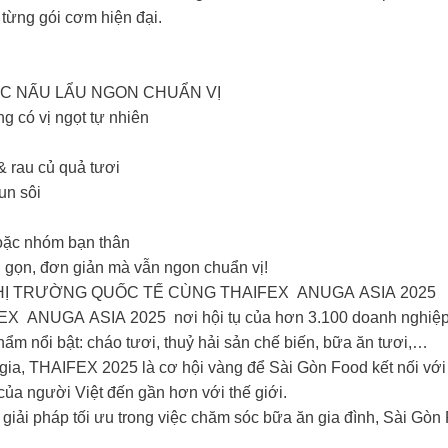
từng gói cơm hiện đại.
C NẤU LẨU NGON CHUẨN VỊ
 có vị ngọt tự nhiên
 rau củ quả tươi
un sôi
oặc nhóm bạn thân
 gọn, đơn giản mà vẫn ngon chuẩn vị!
HỊ TRƯỜNG QUỐC TẾ CÙNG THAIFEX ANUGA ASIA 2025
EX ANUGA ASIA 2025 nơi hội tụ của hơn 3.100 doanh nghiệp t
m nổi bật: cháo tươi, thuỷ hải sản chế biến, bữa ăn tươi,…
a, THAIFEX 2025 là cơ hội vàng để Sài Gòn Food kết nối với cá
ủa người Việt đến gần hơn với thế giới.
giải pháp tối ưu trong việc chăm sóc bữa ăn gia đình, Sài Gò