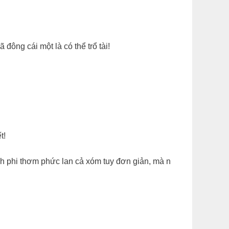
 đông cái một là có thể trổ tài!
t!
 phi thơm phức lan cả xóm tuy đơn giản, mà n