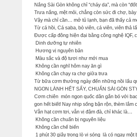
Nắng Sài Gòn không chỉ “cháy da”, mà còn “đốt”
Trưa nắng, mệt mỏi, chẳng còn sức đi chợ, bà
Vậy mà chỉ cần… mở tủ lạnh, bạn đã thấy cả m
Từ cá hồi, Cá saba, bò viên, cá viên, viên thả l
Được cấp đông hiện đại bằng công nghệ IQF, c
Dinh dưỡng tự nhiên
Hương vị nguyên bản
Màu sắc và độ tươi như mới mua
Không cần nghĩ hôm nay ăn gì
Không cần chạy ra chợ giữa trưa
Từ bữa cơm thường ngày đến những nồi lẩu quâ
NGON LÀNH HẾT SẨY, CHUẨN SÀI GÒN ST
Cơm chiên món ngon quốc dân gắn bó với bao t
gon hết biết! Nay nhịp sống bận rộn, thèm lắm
Vẫn hạt cơm tơi, vẫn vị đậm đà, chỉ khác là…
️ Không cần chuẩn bị nguyên liệu
️ Không cần chế biến
️ 1 phút 30 giây trong lò vi sóng là có ngay m