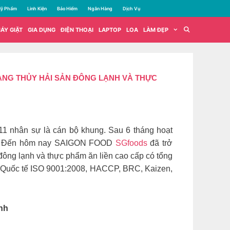
ỹ Phẩm
Linh Kiện
Bảo Hiểm
Ngân Hàng
Dịch Vụ
ÁY GIẶT
GIA DỤNG
ĐIỆN THOẠI
LAPTOP
LOA
LÀM ĐẸP
ÀNG THỦY HẢI SẢN ĐÔNG LẠNH VÀ THỰC
11 nhân sự là cán bộ khung. Sau 6 tháng hoạt
ân. Đến hôm nay SAIGON FOOD
SGfoods
đã trở
ông lạnh và thực phẩm ăn liền cao cấp có tổng
huẩn Quốc tế ISO 9001:2008, HACCP, BRC, Kaizen,
nh