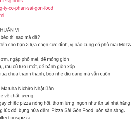
kol?sgfoods
g-ty-co-phan-sai-gon-food
tml
CHUẨN VỊ
 béo thì sao mà đã?
ến cho bạn 3 lựa chọn cực đỉnh, vị nào cũng có phô mai Mozza
hơm, ngập phô mai, đế mỏng giòn
, rau củ tươi mát, đế bánh giòn xốp
hua chua thanh thanh, béo nhẹ dịu dàng mà vẫn cuốn
y Maruha Nichiro Nhật Bản
he về chất lượng
ngay chiếc pizza nóng hổi, thơm lừng ngon như ăn tại nhà hàng
g lúc đói bụng nửa đêm Pizza Sài Gòn Food luôn sẵn sàng.
ollections/pizza