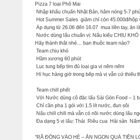
Pizza 7 loại Phô Mai
Nhập khẩu chuẩn Nhật Bản, hâm nóng 5-7 phút 
Hot Summer Sales giảm chỉ còn 45.000đ/hộp và
Áp dụng từ 26.06 đến 16.07 mua liền tay, ăn l
Nước dùng lẩu chuẩn vị: Nấu kiểu CHỊU KH
Hãy thành thật nhé… bạn thuộc team nào?
Team chịu khó
Hầm xương 60 phút
Lục tung bếp tìm đủ loại gia vị nêm nếm
Hì hục hàng giờ trong bếp mà vị vẫn cứ thiếu t
Team chill phết
Với Nước dùng cô đặc lẩu Sài Gòn Food – 1 b
Chỉ cần pha 1 gói với 1.5 lít nước, đun sôi
Nấu chill chill mà vẫn có nồi nước dùng lẩu ng
Đa dạng 5 vị lẩu: Thái Riêu cua Hải sản Nấm 
“RÃ ĐÔNG VÀO HÈ – ĂN NGON QUÁ TIỆN LỢ