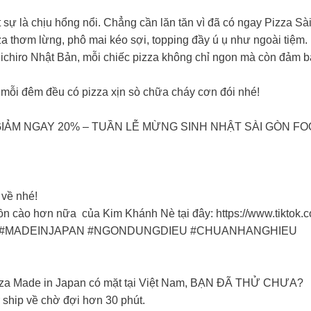
 sự là chịu hổng nổi. Chẳng cần lăn tăn vì đã có ngay Pizza 
a thơm lừng, phô mai kéo sợi, topping đầy ú ụ như ngoài tiệm.
ichiro Nhật Bản, mỗi chiếc pizza không chỉ ngon mà còn đảm bả
ể mỗi đêm đều có pizza xịn sò chữa cháy cơn đói nhé!
n GIẢM NGAY 20% – TUẦN LỄ MỪNG SINH NHẬT SÀI GÒN FOOD
về nhé!
cồn cào hơn nữa của Kim Khánh Nè tại đây: https://www.tikt
D #MADEINJAPAN #NGONDUNGDIEU #CHUANHANGHIEU
za Made in Japan có mặt tại Việt Nam, BẠN ĐÃ THỬ CHƯA?
 ship về chờ đợi hơn 30 phút.