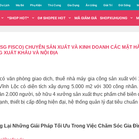
Du Lịch
Mẹ Bé
Phụ Kiện
Thú Cưng
Gia Dụng
Ăn Uống
Giải Trí
Đời Sống
M
*SHOP HOT*
0# SHOPEE HOT
MÃ GIẢM GIÁ
SHOPXUHUONG
M
(SG FISCO) CHUYÊN SẢN XUẤT VÀ KINH DOANH CÁC MẶT H
 XUẤT KHẨU VÀ NỘI ĐỊA
có văn phòng giao dịch, thuê nhà máy gia công sản xuất với 
ĩnh Lộc có diện tích xây dựng 5.000 m2 với 300 công nh
ần 2.000 người, sở hữu 4 xưởng sản xuất thực phẩm chế biên đ
lạnh, thiết bị cấp đông hiện đại, hệ thống quản lý đạt tiêu c
 Lại Những Giải Pháp Tối Ưu Trong Việc Chăm Sóc Gia Đì