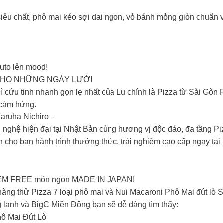
siêu chất, phô mai kéo sợi dai ngon, vỏ bánh mỏng giòn chuẩn 
auto lên mood!
 CHO NHỮNG NGÀY LƯỜI
hì cứu tinh nhanh gọn lẹ nhất của Lu chính là Pizza từ Sài Gòn 
 cảm hứng.
aruha Nichiro –
nghệ hiện đại tại Nhật Bản cùng hương vị độc đáo, đa tầng Piz
cho bạn hành trình thưởng thức, trải nghiệm cao cấp ngay tại 
HIỆM FREE món ngon MADE IN JAPAN!
ng thử Pizza 7 loại phô mai và Nui Macaroni Phô Mai đút lò S
lạnh và BigC Miền Đông bạn sẽ dễ dàng tìm thấy:
ô Mai Đút Lò