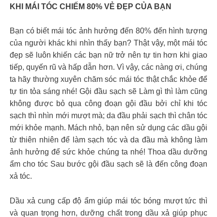
KHI MÁI TÓC CHIẾM 80% VẺ ĐẸP CỦA BẠN
Bạn có biết mái tóc ảnh hưởng đến 80% đến hình tượng
của người khác khi nhìn thấy bạn? Thật vậy, một mái tóc
đẹp sẽ luôn khiến các bạn nữ trở nên tự tin hơn khi giao
tiếp, quyến rũ và hấp dẫn hơn. Vì vậy, các nàng ơi, chúng
ta hãy thường xuyên chăm sóc mái tóc thật chắc khỏe để
tự tin tỏa sáng nhé! Gội đầu sạch sẽ Làm gì thì làm cũng
không được bỏ qua công đoạn gội đầu bởi chỉ khi tóc
sạch thì nhìn mới mượt mà; da đầu phải sạch thì chân tóc
mới khỏe mạnh. Mách nhỏ, bạn nên sử dụng các dầu gội
từ thiên nhiên để làm sạch tóc và da đầu mà không làm
ảnh hưởng để sức khỏe chúng ta nhé! Thoa dầu dưỡng
ẩm cho tóc Sau bước gội đầu sạch sẽ là đến công đoạn
xả tóc.
Dầu xả cung cấp độ ẩm giúp mái tóc bóng mượt tức thì
và quan trọng hơn, dưỡng chất trong dầu xả giúp phục