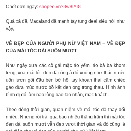
Chốt đơn ngay:
shopee.vn?3w8IAr8
Quá xá đã, Macaland đã mạnh tay tung deal siêu hời như
vậy,
VẺ ĐẸP CỦA NGƯỜI PHỤ NỮ VIỆT NAM – VẺ ĐẸP
CỦA MÁI TÓC DÀI SUÔN MƯỢT
Như ngày xưa các cô gái mặc áo yếm, áo bà ba khom
lưng, xõa mái tóc đen dài óng ả đổ xuống như thác nước
uốn lượn gội đầu bên bờ hồ, tay khoan thai cầm chiếc
gáo dừa múc nước bồ kết đen óng trong thau. Hình ảnh
bình dị đó làm nao lòng bao tao nhân, mặc khách.
Theo dòng thời gian, quan niệm về mái tóc đã thay đổi
nhiều. Nhưng rồi trải qua bao nhiêu thăng trầm thì mái tóc
đen dài suôn mượt vẫn đẹp vượt thời gian và đó cũng là