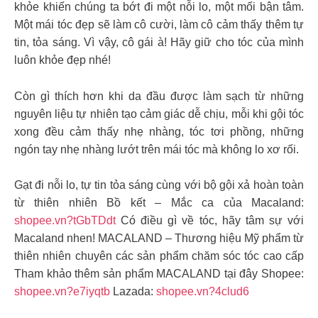
khỏe khiến chúng ta bớt đi một nỗi lo, một mối bận tâm.
Một mái tóc đẹp sẽ làm cô cười, làm cô cảm thấy thêm tự
tin, tỏa sáng. Vì vậy, cô gái à! Hãy giữ cho tóc của mình
luôn khỏe đẹp nhé!
Còn gì thích hơn khi da đầu được làm sạch từ những
nguyên liệu tự nhiên tạo cảm giác dễ chịu, mỗi khi gội tóc
xong đều cảm thấy nhẹ nhàng, tóc tơi phồng, những
ngón tay nhẹ nhàng lướt trên mái tóc mà không lo xơ rối.
Gạt đi nỗi lo, tự tin tỏa sáng cùng với bộ gội xả hoàn toàn
từ thiên nhiên Bồ kết – Mắc ca của Macaland:
shopee.vn?tGbTDdt
Có điều gì về tóc, hãy tâm sự với
Macaland nhen! MACALAND – Thương hiệu Mỹ phẩm từ
thiên nhiên chuyên các sản phẩm chăm sóc tóc cao cấp
Tham khảo thêm sản phẩm MACALAND tại đây Shopee:
shopee.vn?e7iyqtb
Lazada:
shopee.vn?4clud6