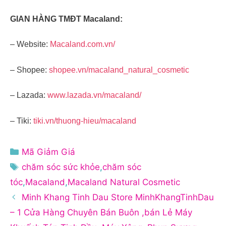
GIAN HÀNG TMĐT Macaland:
– Website:
Macaland.com.vn/
– Shopee:
shopee.vn/macaland_natural_cosmetic
– Lazada:
www.lazada.vn/macaland/
– Tiki:
tiki.vn/thuong-hieu/macaland
Danh
Mã Giảm Giá
mục
Thẻ
chăm sóc sức khỏe
,
chăm sóc
tóc
,
Macaland
,
Macaland Natural Cosmetic
Minh Khang Tinh Dau Store MinhKhangTinhDau
– 1 Cửa Hàng Chuyên Bán Buôn ,bán Lẻ Máy