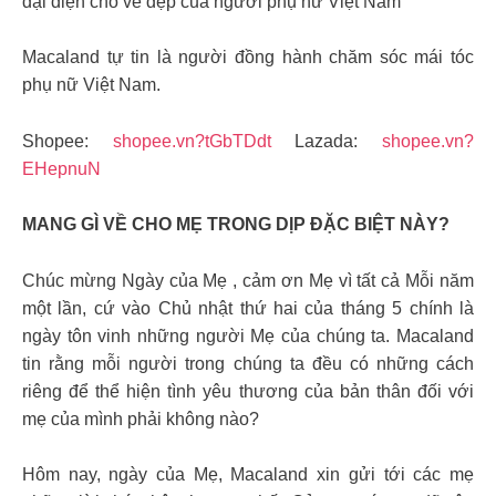
đại diện cho vẻ đẹp của người phụ nữ Việt Nam
Macaland tự tin là người đồng hành chăm sóc mái tóc
phụ nữ Việt Nam.
Shopee:
shopee.vn?tGbTDdt
Lazada:
shopee.vn?
EHepnuN
MANG GÌ VỀ CHO MẸ TRONG DỊP ĐẶC BIỆT NÀY?
Chúc mừng Ngày của Mẹ , cảm ơn Mẹ vì tất cả Mỗi năm
một lần, cứ vào Chủ nhật thứ hai của tháng 5 chính là
ngày tôn vinh những người Mẹ của chúng ta. Macaland
tin rằng mỗi người trong chúng ta đều có những cách
riêng để thể hiện tình yêu thương của bản thân đối với
mẹ của mình phải không nào?
Hôm nay, ngày của Mẹ, Macaland xin gửi tới các mẹ