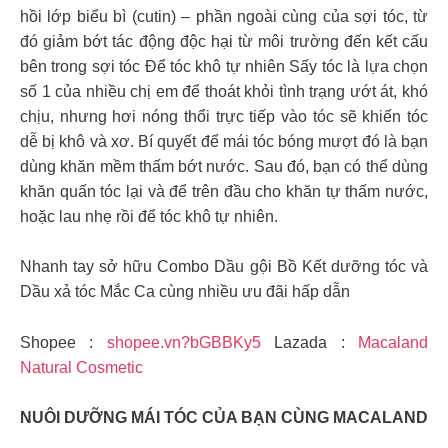
hồi lớp biểu bì (cutin) – phần ngoài cùng của sợi tóc, từ
đó giảm bớt tác động độc hại từ môi trường đến kết cấu
bên trong sợi tóc Để tóc khô tự nhiên Sấy tóc là lựa chọn
số 1 của nhiều chị em để thoát khỏi tình trạng ướt át, khó
chịu, nhưng hơi nóng thổi trực tiếp vào tóc sẽ khiến tóc
dễ bị khô và xơ. Bí quyết để mái tóc bóng mượt đó là bạn
dùng khăn mềm thấm bớt nước. Sau đó, bạn có thể dùng
khăn quấn tóc lại và để trên đầu cho khăn tự thấm nước,
hoặc lau nhẹ rồi để tóc khô tự nhiên.
Nhanh tay sở hữu Combo Dầu gội Bồ Kết dưỡng tóc và
Dầu xả tóc Mắc Ca cùng nhiều ưu đãi hấp dẫn
Shopee :
shopee.vn?bGBBKy5
Lazada :
Macaland
Natural Cosmetic
NUÔI DƯỠNG MÁI TÓC CỦA BẠN CÙNG MACALAND