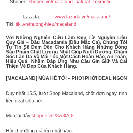
– Shopee:
shopee.vn/macaland_natural_cosmetic
– Lazada:
www.lazada.vn/macaland/
–
Tiki:
tiki.vn/thuong-hieu/macaland
Với Những Nghiên Cứu Làm Đẹp Từ Nguyên Liệu
Quý Giá – Dầu Macadamia (dầu Mắc Ca), Chúng Tôi
Tự Tin Sẽ Đem Đến Cho Khách Hàng Những Dòng
Sản Phẩm Chất Lượng Nhất Giúp Nuôi Dưỡng, Chăm
Sóc Làn Da Và Mái Tóc Một Cách Hoàn Hảo, An Toàn,
Hiệu Quả Nhằm Đáp Ứng Nhu Cầu Gìn Giữ Và Cải
Thiện Vẻ Đẹp Của Khách Hàng.
[MACALAND] MÙA HÈ TỚI – PHƠI PHỚI DEAL NGON
Duy nhất 15.5, lướt Shop Macaland, chốt đơn ngay, rinh
liền deal siêu hời!
Mua tại đây
shopee.vn?3w8IAr8
Hội chợ đồng giá lớn nhất năm: