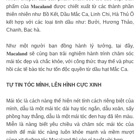
phẩm của 𝐌𝐚𝐜𝐚𝐥𝐚𝐧𝐝 được chiết xuất từ các thành phần
thiên nhiên như Bồ Kết, Dầu Mắc Ca, Linh Chi, Hà Thủ Ô
kết hợp với các loại tinh dầu như: Bưởi, Hương Thảo,
Chanh, Bạc hà.
Như một người bạn đồng hành lý tưởng, tại đây,
𝐌𝐚𝐜𝐚𝐥𝐚𝐧𝐝 sẽ cùng bạn trải nghiệm hành trình chăm sóc
mái tóc đẹp và chắc khỏe, với công thức thay thế và phục
hồi các tế bào tóc hư tổn độc quyền từ dầu hạt Mắc Ca.
TỰ TIN TÓC MÌNH, LÊN HÌNH CỰC XINH
Mái tóc là cách nàng thể hiện nét tính cách riêng biệt của
mình, dẫu là một mái tóc dài hay tóc ngắn, dẫu xoăn, sấy
phồng hay thẳng, dẫu là một mái tóc đen hay đã lên màu.
Miễn là nàng biết yêu chiều và chăm sóc mái tóc của
mình để mái tóc nàng luôn khỏe mạnh và mềm mượt
cùng xịt dưỡng tóc Macaland thì còn gì tuyệt vời hơn.