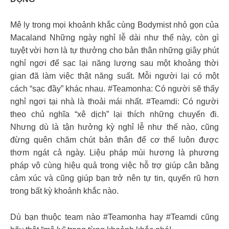
Mê ly trong mọi khoảnh khắc cùng Bodymist nhỏ gọn của
Macaland Những ngày nghỉ lễ dài như thế này, còn gì
tuyệt vời hơn là tự thưởng cho bản thân những giây phút
nghỉ ngơi để sạc lại năng lượng sau một khoảng thời
gian đã làm việc thật năng suất. Mỗi người lại có một
cách “sạc đầy” khác nhau. #Teamonha: Có người sẽ thấy
nghỉ ngơi tại nhà là thoải mái nhất. #Teamdi: Có người
theo chủ nghĩa “xê dịch” lại thích những chuyến đi.
Nhưng dù là tận hưởng kỳ nghỉ lễ như thế nào, cũng
đừng quên chăm chút bản thân để cơ thể luôn được
thơm ngát cả ngày. Liệu pháp mùi hương là phương
pháp vô cùng hiệu quả trong việc hỗ trợ giúp cân bằng
cảm xúc và cũng giúp bạn trở nên tự tin, quyến rũ hơn
trong bất kỳ khoảnh khắc nào.
Dù bạn thuộc team nào #Teamonha hay #Teamdi cũng