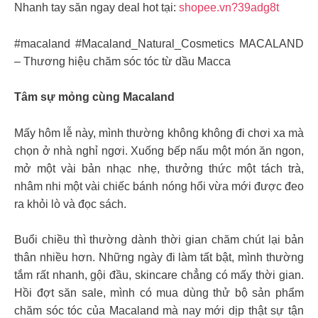
Nhanh tay săn ngay deal hot tại:
shopee.vn?39adg8t
#macaland #Macaland_Natural_Cosmetics MACALAND
– Thương hiệu chăm sóc tóc từ dầu Macca
Tâm sự mỏng cùng Macaland
Mấy hôm lễ này, mình thường không không đi chơi xa mà
chọn ở nhà nghỉ ngơi. Xuống bếp nấu một món ăn ngon,
mở một vài bản nhạc nhẹ, thưởng thức một tách trà,
nhâm nhi một vài chiếc bánh nóng hổi vừa mới được đeo
ra khỏi lò và đọc sách.
Buổi chiều thì thường dành thời gian chăm chút lại bản
thân nhiều hơn. Những ngày đi làm tất bật, mình thường
tắm rất nhanh, gội đầu, skincare chẳng có mấy thời gian.
Hồi đợt săn sale, mình có mua dùng thử bộ sản phẩm
chăm sóc tóc của Macaland mà nay mới dịp thật sự tận