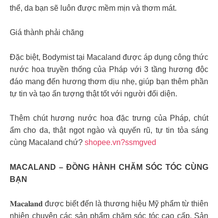
thể, da bạn sẽ luôn được mềm mịn và thơm mát.
Giá thành phải chăng
Đặc biệt, Bodymist tại Macaland được áp dụng công thức
nước hoa truyền thống của Pháp với 3 tầng hương độc
đáo mang đến hương thơm dịu nhẹ, giúp bạn thêm phần
tự tin và tạo ấn tượng thật tốt với người đối diện.
Thêm chút hương nước hoa đặc trưng của Pháp, chút
ẩm cho da, thật ngọt ngào và quyến rũ, tự tin tỏa sáng
cùng Macaland chứ?
shopee.vn?ssmgved
MACALAND – ĐỒNG HÀNH CHĂM SÓC TÓC CÙNG
BẠN
𝐌𝐚𝐜𝐚𝐥𝐚𝐧𝐝 được biết đến là thương hiệu Mỹ phẩm từ thiên
nhiên chuyên các sản phẩm chăm sóc tóc cao cấp. Sản