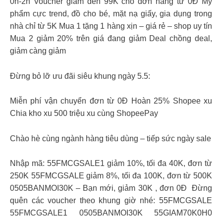
0h-2h Voucher giảm đến 99K cho đơn hàng từ 0Đ ️Mỹ
phẩm cực trend, đồ cho bé, mặt nạ giấy, gia dụng trong
nhà chỉ từ 5K Mua 1 tặng 1 hàng xịn – giá rẻ – shop uy tín
Mua 2 giảm 20% trên giá đang giảm Deal chồng deal,
giảm càng giảm
Đừng bỏ lỡ ưu đãi siêu khung ngày 5.5:
Miễn phí vận chuyển đơn từ 0Đ Hoàn 25% Shopee xu
Chia kho xu 500 triệu xu cùng ShopeePay
Chào hè cùng ngành hàng tiêu dùng – tiếp sức ngày sale
Nhập mã: 55FMCGSALE1 giảm 10%, tối đa 40K, đơn từ
250K 55FMCGSALE giảm 8%, tối đa 100K, đơn từ 500K
0505BANMOI30K – Bạn mới, giảm 30K , đơn 0Đ ️ Đừng
quên các voucher theo khung giờ nhé: 55FMCGSALE
55FMCGSALE1 0505BANMOI30K 55GIAM70K0H0