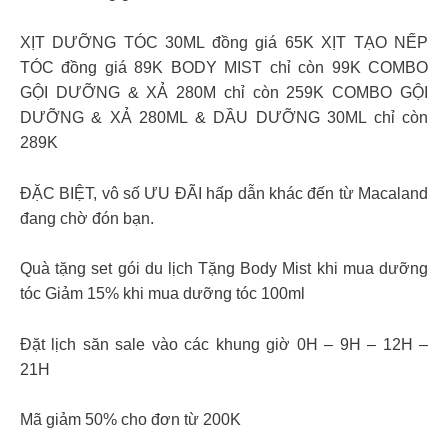
XỊT DƯỠNG TÓC 30ML đồng giá 65K XỊT TẠO NẾP
TÓC đồng giá 89K BODY MIST chỉ còn 99K COMBO
GỘI DƯỠNG & XẢ 280M chỉ còn 259K COMBO GỘI
DƯỠNG & XẢ 280ML & DẦU DƯỠNG 30ML chỉ còn
289K
ĐẶC BIỆT, vô số ƯU ĐÃI hấp dẫn khác đến từ Macaland
đang chờ đón bạn.
️Quà tặng set gói du lịch ️Tặng Body Mist khi mua dưỡng
tóc ️Giảm 15% khi mua dưỡng tóc 100ml
️Đặt lịch săn sale vào các khung giờ 0H – 9H – 12H –
21H
Mã giảm 50% cho đơn từ 200K