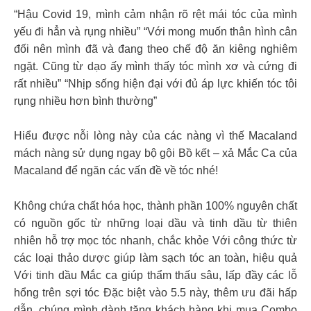
“Hậu Covid 19, mình cảm nhận rõ rệt mái tóc của mình
yếu đi hẳn và rụng nhiều” “Với mong muốn thân hình cân
đối nên mình đã và đang theo chế độ ăn kiêng nghiêm
ngặt. Cũng từ dạo ấy mình thấy tóc mình xơ và cứng đi
rất nhiều” “Nhịp sống hiện đại với đủ áp lực khiến tóc tôi
rụng nhiều hơn bình thường”
Hiểu được nỗi lòng này của các nàng vì thế Macaland
mách nàng sử dụng ngay bộ gội Bồ kết – xả Mắc Ca của
Macaland để ngăn các vấn đề về tóc nhé!
Không chứa chất hóa học, thành phần 100% nguyên chất
có nguồn gốc từ những loại dầu và tinh dầu từ thiên
nhiên hỗ trợ mọc tóc nhanh, chắc khỏe Với công thức từ
các loại thảo dược giúp làm sạch tóc an toàn, hiệu quả
Với tinh dầu Mắc ca giúp thẩm thấu sâu, lấp đầy các lỗ
hổng trên sợi tóc Đặc biệt vào 5.5 này, thêm ưu đãi hấp
dẫn, chúng mình dành tặng khách hàng khi mua Combo