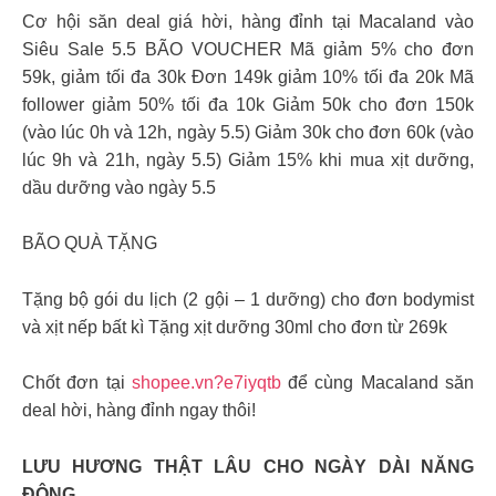
Cơ hội săn deal giá hời, hàng đỉnh tại Macaland vào
Siêu Sale 5.5 BÃO VOUCHER Mã giảm 5% cho đơn
59k, giảm tối đa 30k Đơn 149k giảm 10% tối đa 20k Mã
follower giảm 50% tối đa 10k Giảm 50k cho đơn 150k
(vào lúc 0h và 12h, ngày 5.5) Giảm 30k cho đơn 60k (vào
lúc 9h và 21h, ngày 5.5) Giảm 15% khi mua xịt dưỡng,
dầu dưỡng vào ngày 5.5
BÃO QUÀ TẶNG
Tặng bộ gói du lịch (2 gội – 1 dưỡng) cho đơn bodymist
và xịt nếp bất kì Tặng xịt dưỡng 30ml cho đơn từ 269k
Chốt đơn tại
shopee.vn?e7iyqtb
để cùng Macaland săn
deal hời, hàng đỉnh ngay thôi!
LƯU HƯƠNG THẬT LÂU CHO NGÀY DÀI NĂNG
ĐỘNG