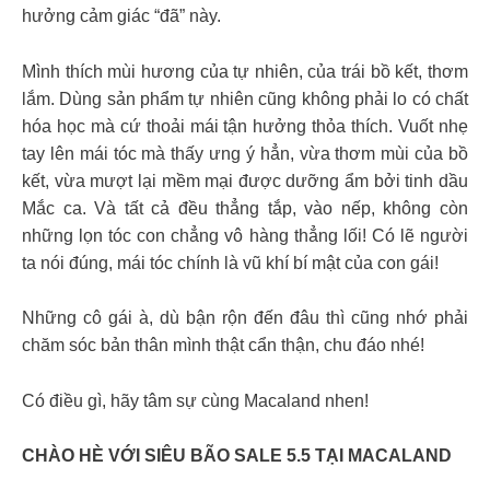
hưởng cảm giác “đã” này.
Mình thích mùi hương của tự nhiên, của trái bồ kết, thơm
lắm. Dùng sản phẩm tự nhiên cũng không phải lo có chất
hóa học mà cứ thoải mái tận hưởng thỏa thích. Vuốt nhẹ
tay lên mái tóc mà thấy ưng ý hẳn, vừa thơm mùi của bồ
kết, vừa mượt lại mềm mại được dưỡng ẩm bởi tinh dầu
Mắc ca. Và tất cả đều thẳng tắp, vào nếp, không còn
những lọn tóc con chẳng vô hàng thẳng lối! Có lẽ người
ta nói đúng, mái tóc chính là vũ khí bí mật của con gái!
Những cô gái à, dù bận rộn đến đâu thì cũng nhớ phải
chăm sóc bản thân mình thật cẩn thận, chu đáo nhé!
Có điều gì, hãy tâm sự cùng Macaland nhen!
CHÀO HÈ VỚI SIÊU BÃO SALE 5.5 TẠI MACALAND