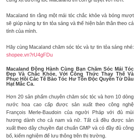
Macaland tin rằng một mái tóc chắc khỏe và bóng mượt
sẽ giúp nàng tự tin tỏa sáng và thể hiện bản thân theo cá
tính của mình.
Hãy cùng Macaland chăm sóc tóc và tự tin tỏa sáng nhé:
shopee.vn?rU4gFDu
Macaland Đồng Hành Cùng Bạn Chăm Sóc Mái Tóc
Đẹp Và Chắc Khỏe, Với Công Thức Thay Thế Và
Phục Hồi Các Tế Bào Tóc Hư Tổn Độc Quyền Từ Dầu
Hạt Mắc Ca.
Hơn 20 sản phẩm chuyên chăm sóc tóc và hơn 10 dòng
nước hoa cao cấp được sản xuất theo công nghệ
François Merle-Baudoin của người Pháp với đủ mùi
hương dành cho cả nam và nữ. Tất cả đều được sản
xuất theo dây chuyền đạt chuẩn GMP và có đầy đủ công
bố, kiểm nghiệm để lưu thông trên thị trường.