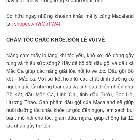
hãy thật “mê ly” trong từng khoảnh khắc nhé!
Sở hữu ngay những khoảnh khắc mê ly cùng Macaland
tại:
shopee.vn?rGbTW4t
CHĂM TÓC CHẮC KHỎE, ĐÓN LỄ VUI VẺ
Nàng cảm thấy lo lắng khi tóc yếu, khô xơ, dễ dàng gãy
rụng và thiếu sức sống? Hãy để bộ đôi dầu gội và dầu xả
Mắc Ca giúp các nàng giải tỏa nỗi lo về tóc. Dầu gội Bồ
kết – Mắc ca: Với sự kết hợp từ các chất dinh dưỡng có
nguồn gốc từ những loại dầu và tinh dầu thiên nhiên như
Bồ Kết, dầu Mắc Ca, Linh Chi, tinh dầu Bưởi, Bạc Hà,
Hương Thảo. Sản phẩm dầu gội của Macaland sẽ giúp
nuôi dưỡng tóc chắc khỏe từ gốc đến ngọn, làm sạch bụi
bẩn, mồ hôi cho tóc, giảm dầu, ngứa, giúp chống lại 12
tác nhân gây hư tổn.