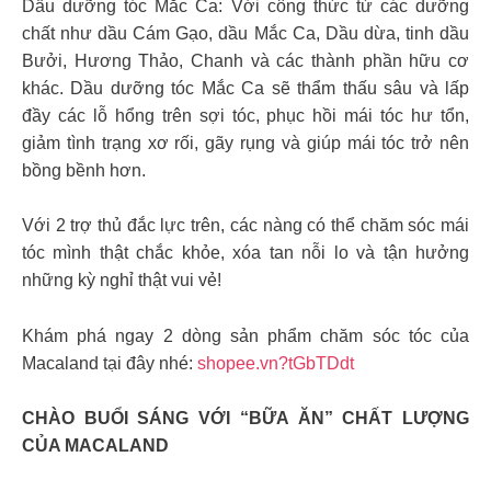
Dầu dưỡng tóc Mắc Ca: Với công thức từ các dưỡng
chất như dầu Cám Gạo, dầu Mắc Ca, Dầu dừa, tinh dầu
Bưởi, Hương Thảo, Chanh và các thành phần hữu cơ
khác. Dầu dưỡng tóc Mắc Ca sẽ thẩm thấu sâu và lấp
đầy các lỗ hổng trên sợi tóc, phục hồi mái tóc hư tổn,
giảm tình trạng xơ rối, gãy rụng và giúp mái tóc trở nên
bồng bềnh hơn.
Với 2 trợ thủ đắc lực trên, các nàng có thể chăm sóc mái
tóc mình thật chắc khỏe, xóa tan nỗi lo và tận hưởng
những kỳ nghỉ thật vui vẻ!
Khám phá ngay 2 dòng sản phẩm chăm sóc tóc của
Macaland tại đây nhé:
shopee.vn?tGbTDdt
CHÀO BUỔI SÁNG VỚI “BỮA ĂN” CHẤT LƯỢNG
CỦA MACALAND