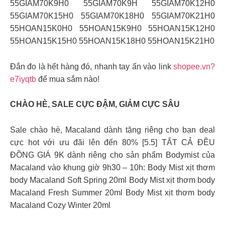
55GIAM70K9H0 55GIAM70K9H 55GIAM70K12H0
55GIAM70K15H0 55GIAM70K18H0 55GIAM70K21H0
55HOAN15K0H0 55HOAN15K9H0 55HOAN15K12H0
55HOAN15K15H0 55HOAN15K18H0 55HOAN15K21H0
Đắn đo là hết hàng đó, nhanh tay ấn vào link
shopee.vn?
e7iyqtb
để mua sắm nào!
CHÀO HÈ, SALE CỰC ĐẬM, GIẢM CỰC SÂU
Sale chào hè, Macaland dành tặng riêng cho bạn deal
cực hot với ưu đãi lên đến 80% [5.5] TẤT CẢ ĐỀU
ĐỒNG GIÁ 9K dành riêng cho sản phẩm Bodymist của
Macaland vào khung giờ 9h30 – 10h: Body Mist xịt thơm
body Macaland Soft Spring 20ml Body Mist xịt thơm body
Macaland Fresh Summer 20ml Body Mist xịt thơm body
Macaland Cozy Winter 20ml