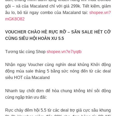
gội – xả của Macaland chỉ với giá 299k. Tiết kiệm, giảm
âu lo, bỏ túi ngay combo của Macaland tại:
shopee.vn?
mGK8O82
VOUCHER CHÀO HÈ RỰC RỠ – SĂN SALE HẾT CỠ
CÙNG SIÊU HỘI HOÀN XU 5.5
Tương tác cùng Shop
shopee.vn?e7iyqtb
Nhận ngay Voucher cùng nghìn deal khủng Khởi động
động mùa sale tháng 5 bằng sức nóng đến từ các deal
siêu HOT của Macaland
Nhanh tay chốt đơn để hòa chung không khí sôi động
cùng ngập tràn ưu đãi:
Rực cháy đêm hội 5.5 từ các deal trợ giá cực sâu khung