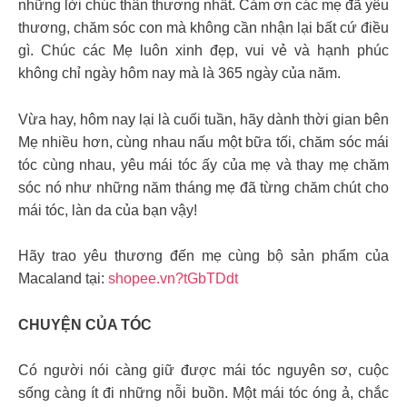
những lời chúc thân thương nhất. Cảm ơn các mẹ đã yêu
thương, chăm sóc con mà không cần nhận lại bất cứ điều
gì. Chúc các Mẹ luôn xinh đẹp, vui vẻ và hạnh phúc
không chỉ ngày hôm nay mà là 365 ngày của năm.
Vừa hay, hôm nay lại là cuối tuần, hãy dành thời gian bên
Mẹ nhiều hơn, cùng nhau nấu một bữa tối, chăm sóc mái
tóc cùng nhau, yêu mái tóc ấy của mẹ và thay mẹ chăm
sóc nó như những năm tháng mẹ đã từng chăm chút cho
mái tóc, làn da của bạn vậy!
Hãy trao yêu thương đến mẹ cùng bộ sản phẩm của
Macaland tại:
shopee.vn?tGbTDdt
CHUYỆN CỦA TÓC
Có người nói càng giữ được mái tóc nguyên sơ, cuộc
sống càng ít đi những nỗi buồn. Một mái tóc óng ả, chắc