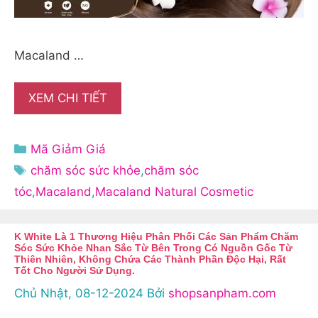
Macaland …
XEM CHI TIẾT
Danh
Mã Giảm Giá
mục
Thẻ
chăm sóc sức khỏe
,
chăm sóc
tóc
,
Macaland
,
Macaland Natural Cosmetic
K White Là 1 Thương Hiệu Phân Phối Các Sản Phẩm Chăm
Sóc Sức Khỏe Nhan Sắc Từ Bên Trong Có Nguồn Gốc Từ
Thiên Nhiên, Không Chứa Các Thành Phần Độc Hại, Rất
Tốt Cho Người Sử Dụng.
Chủ Nhật, 08-12-2024
Bởi
shopsanpham.com