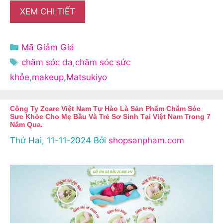
XEM CHI TIẾT
Danh
Mã Giảm Giá
mục
Thẻ
chăm sóc da
,
chăm sóc sức
khỏe
,
makeup
,
Matsukiyo
Công Ty Zcare Việt Nam Tự Hào Là Sản Phẩm Chăm Sóc
Sưc Khỏe Cho Mẹ Bầu Và Trẻ Sơ Sinh Tại Việt Nam Trong 7
Năm Qua.
Thứ Hai, 11-11-2024
Bởi
shopsanpham.com