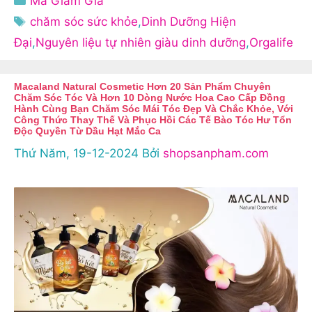
Mã Giảm Giá
mục
Thẻ
chăm sóc sức khỏe
,
Dinh Dưỡng Hiện
Đại
,
Nguyên liệu tự nhiên giàu dinh dưỡng
,
Orgalife
Macaland Natural Cosmetic Hơn 20 Sản Phẩm Chuyên
Chăm Sóc Tóc Và Hơn 10 Dòng Nước Hoa Cao Cấp Đồng
Hành Cùng Bạn Chăm Sóc Mái Tóc Đẹp Và Chắc Khỏe, Với
Công Thức Thay Thế Và Phục Hồi Các Tế Bào Tóc Hư Tổn
Độc Quyền Từ Dầu Hạt Mắc Ca
Thứ Năm, 19-12-2024
Bởi
shopsanpham.com