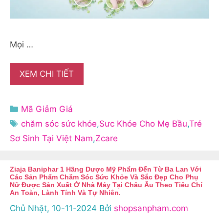
Mọi …
XEM CHI TIẾT
Danh
Mã Giảm Giá
mục
Thẻ
chăm sóc sức khỏe
,
Sưc Khỏe Cho Mẹ Bầu
,
Trẻ
Sơ Sinh Tại Việt Nam
,
Zcare
Ziaja Baniphar 1 Hãng Dược Mỹ Phẩm Đến Từ Ba Lan Với
Các Sản Phẩm Chăm Sóc Sức Khỏe Và Sắc Đẹp Cho Phụ
Nữ Được Sản Xuất Ở Nhà Máy Tại Châu Âu Theo Tiêu Chí
An Toàn, Lành Tính Và Tự Nhiên.
Chủ Nhật, 10-11-2024
Bởi
shopsanpham.com