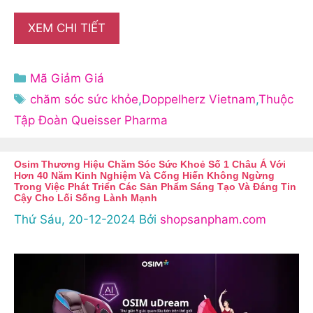
XEM CHI TIẾT
Danh
Mã Giảm Giá
mục
Thẻ
chăm sóc sức khỏe
,
Doppelherz Vietnam
,
Thuộc
Tập Đoàn Queisser Pharma
Osim Thương Hiệu Chăm Sóc Sức Khoẻ Số 1 Châu Á Với
Hơn 40 Năm Kinh Nghiệm Và Cống Hiến Không Ngừng
Trong Việc Phát Triển Các Sản Phẩm Sáng Tạo Và Đáng Tin
Cậy Cho Lối Sống Lành Mạnh
Thứ Sáu, 20-12-2024
Bởi
shopsanpham.com