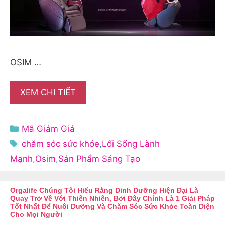
OSIM …
XEM CHI TIẾT
Danh
Mã Giảm Giá
mục
Thẻ
chăm sóc sức khỏe
,
Lối Sống Lành
Mạnh
,
Osim
,
Sản Phẩm Sáng Tạo
Orgalife Chúng Tôi Hiểu Rằng Dinh Dưỡng Hiện Đại Là
Quay Trở Về Với Thiên Nhiên, Bởi Đây Chính Là 1 Giải Pháp
Tốt Nhất Để Nuôi Dưỡng Và Chăm Sóc Sức Khỏe Toàn Diện
Cho Mọi Người