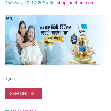
Thứ Sáu, 20-12-2024
Bởi
shopsanpham.com
Tại …
XEM CHI TIẾT
Danh