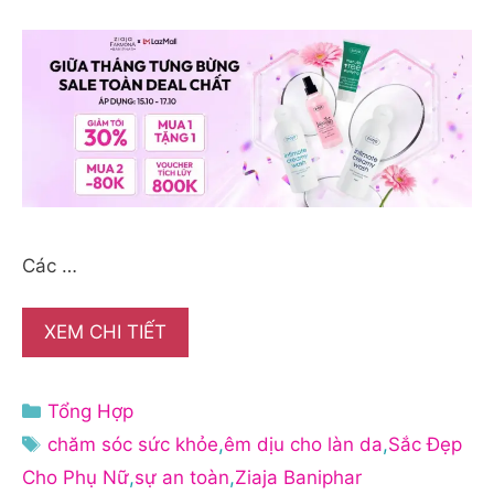
Các …
XEM CHI TIẾT
Danh
Tổng Hợp
mục
Thẻ
chăm sóc sức khỏe
,
êm dịu cho làn da
,
Sắc Đẹp
Cho Phụ Nữ
,
sự an toàn
,
Ziaja Baniphar