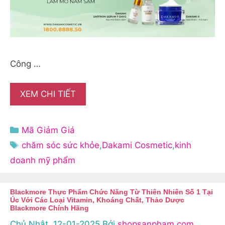
Công …
XEM CHI TIẾT
Danh
Mã Giảm Giá
mục
Thẻ
chăm sóc sức khỏe
,
Dakami Cosmetic
,
kinh
doanh mỹ phẩm
Blackmore Thực Phẩm Chức Năng Từ Thiên Nhiên Số 1 Tại
Úc Với Các Loại Vitamin, Khoáng Chất, Thảo Dược
Blackmore Chính Hãng
Chủ Nhật, 12-01-2025
Bởi
shopsanpham.com