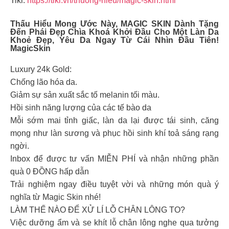
Tiki:
https://tiki.vn/thuong-hieu/magic-skin.html
Thấu Hiểu Mong Ước Này, MAGIC SKIN Dành Tặng
Đến Phái Đẹp Chìa Khoá Khởi Đầu Cho Một Làn Da
Khoẻ Đẹp, Yêu Da Ngay Từ Cái Nhìn Đầu Tiên!
MagicSkin
Luxury 24k Gold:
Chống lão hóa da.
Giảm sự sản xuất sắc tố melanin tối màu.
Hồi sinh năng lượng của các tế bào da
Mỗi sớm mai tỉnh giấc, làn da lại được tái sinh, căng
mọng như làn sương và phục hồi sinh khí toả sáng rạng
ngời.
Inbox để được tư vấn MIỄN PHÍ và nhận những phần
quà 0 ĐỒNG hấp dẫn
Trải nghiệm ngay điều tuyệt vời và những món quà ý
nghĩa từ Magic Skin nhé!
LÀM THẾ NÀO ĐỂ XỬ LÍ LỖ CHÂN LÔNG TO?
Việc dưỡng ẩm và se khít lỗ chân lông nghe qua tưởng