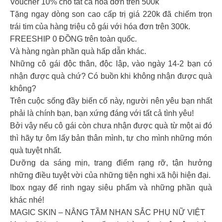
Voucher 10% cho tất cả hóa đơn trên 500k
Tặng ngay dòng son cao cấp trị giá 220k đã chiếm trọn
trái tim của hàng triệu cô gái với hóa đơn trên 300k.
FREESHIP 0 ĐỒNG trên toàn quốc.
Và hàng ngàn phần quà hấp dẫn khác.
Những cô gái độc thân, độc lập, vào ngày 14-2 bạn có
nhận được quà chứ? Có buồn khi không nhận được quà
không?
Trên cuộc sống đầy biến cố này, người nên yêu bạn nhất
phải là chính bạn, bạn xứng đáng với tất cả tình yêu!
Bởi vậy nếu cô gái còn chưa nhận được quà từ một ai đó
thì hãy tự ôm lấy bản thân mình, tự cho mình những món
quà tuyệt nhất.
Dưỡng da sáng mịn, trang điểm rạng rỡ, tận hưởng
những điều tuyệt vời của những tiện nghi xã hội hiện đại.
Ibox ngay để rinh ngay siêu phẩm và những phần quà
khác nhé!
MAGIC SKIN – NÂNG TẦM NHAN SẮC PHỤ NỮ VIỆT