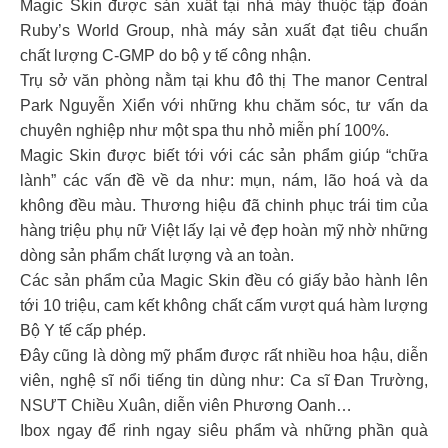
Magic Skin được sản xuất tại nhà máy thuộc tập đoàn
Ruby’s World Group, nhà máy sản xuất đạt tiêu chuẩn
chất lượng C-GMP do bộ y tế công nhận.
Trụ sở văn phòng nằm tại khu đô thị The manor Central
Park Nguyễn Xiển với những khu chăm sóc, tư vấn da
chuyên nghiệp như một spa thu nhỏ miễn phí 100%.
Magic Skin được biết tới với các sản phẩm giúp “chữa
lành” các vấn đề về da như: mụn, nám, lão hoá và da
không đều màu. Thương hiệu đã chinh phục trái tim của
hàng triệu phụ nữ Việt lấy lại vẻ đẹp hoàn mỹ nhờ những
dòng sản phẩm chất lượng và an toàn.
Các sản phẩm của Magic Skin đều có giấy bảo hành lên
tới 10 triệu, cam kết không chất cấm vượt quá hàm lượng
Bộ Y tế cấp phép.
Đây cũng là dòng mỹ phẩm được rất nhiều hoa hậu, diễn
viên, nghệ sĩ nổi tiếng tin dùng như: Ca sĩ Đan Trường,
NSƯT Chiều Xuân, diễn viên Phương Oanh…
Ibox ngay để rinh ngay siêu phẩm và những phần quà