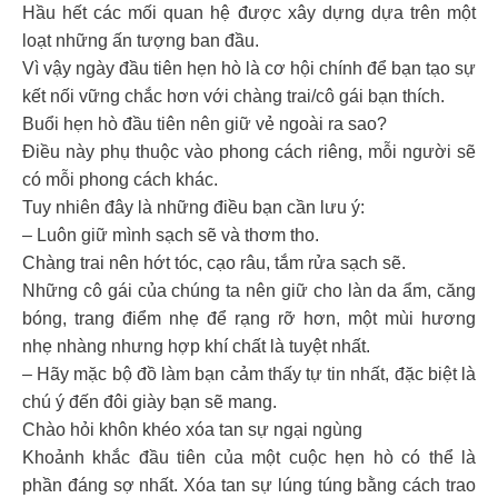
Hầu hết các mối quan hệ được xây dựng dựa trên một
loạt những ấn tượng ban đầu.
Vì vậy ngày đầu tiên hẹn hò là cơ hội chính để bạn tạo sự
kết nối vững chắc hơn với chàng trai/cô gái bạn thích.
Buổi hẹn hò đầu tiên nên giữ vẻ ngoài ra sao?
Điều này phụ thuộc vào phong cách riêng, mỗi người sẽ
có mỗi phong cách khác.
Tuy nhiên đây là những điều bạn cần lưu ý:
– Luôn giữ mình sạch sẽ và thơm tho.
Chàng trai nên hớt tóc, cạo râu, tắm rửa sạch sẽ.
Những cô gái của chúng ta nên giữ cho làn da ẩm, căng
bóng, trang điểm nhẹ để rạng rỡ hơn, một mùi hương
nhẹ nhàng nhưng hợp khí chất là tuyệt nhất.
– Hãy mặc bộ đồ làm bạn cảm thấy tự tin nhất, đặc biệt là
chú ý đến đôi giày bạn sẽ mang.
Chào hỏi khôn khéo xóa tan sự ngại ngùng
Khoảnh khắc đầu tiên của một cuộc hẹn hò có thể là
phần đáng sợ nhất. Xóa tan sự lúng túng bằng cách trao