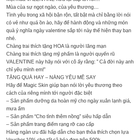
Mùa của sự ngọt ngào, của yêu thương…
Tình yêu trong xã hội bận rộn, tất bật mà chỉ bằng lời nói
có vẻ như quá ồn ào, hãy để hành động và những món
quà ý nghĩa ngày valentine sắp tới này thể hiện thay bạn
nhé.
Chàng trai thích tặng HOA là người lãng mạn
Chàng trai thích tặng mỹ phẩm là người quyến rũ
VALENTINE này hãy nói với cô ấy rằng: ” Cả đời này anh
chỉ yêu mình em!”
TẶNG QUÀ HAY – NÀNG YÊU MÊ SAY
Hãy để Magic Skin giúp bạn nói lời yêu thương theo
cách của riêng mình tới người đặc biệt
– Sản phẩm dưỡng da hoàn mỹ cho ngày xuân lạnh giá,
mưa ẩm
– Sản phẩm “Cho tình thêm nồng” siêu hấp dẫn
– Sản phẩm trang điểm rạng rỡ cao cấp
Hàng ngàn ưu đãi hấp dẫn cho bạn thỏa thích chọn lựa
Voucher 10% cho tất cả hóa đơn trên 500k