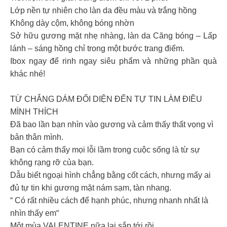
Lớp nền tự nhiên cho làn da đều màu và trắng hồng
Không dày cộm, không bóng nhờn
Sở hữu gương mặt nhẹ nhàng, làn da Căng bóng – Lấp
lánh – sáng hồng chỉ trong một bước trang điểm.
Ibox ngay để rinh ngay siêu phẩm và những phần quà
khác nhé!
TỪ CHẮNG DÁM ĐỐI DIỆN ĐẾN TỰ TIN LÀM ĐIỀU
MÌNH THÍCH
Đã bao lần bạn nhìn vào gương và cảm thấy thất vọng vì
bản thân mình.
Bạn có cảm thấy mọi lỗi lầm trong cuộc sống là từ sự
không rạng rỡ của bạn.
Dẫu biết ngoại hình chẳng bằng cốt cách, nhưng mấy ai
đủ tự tin khi gương mặt nám sạm, tàn nhang.
“ Có rất nhiều cách để hạnh phúc, nhưng nhanh nhất là
nhìn thấy em“
Một mùa VALENTINE nữa lại sắp tới rồi…