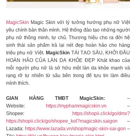
MagicSkin
Magic Skin với lý tưởng hướng phụ nữ Việt
yêu chính bản thân mình. Hệ thống đào tạo những người
phụ nữ thông minh, tự chủ. Thương hiệu cho ra đời hệ
sinh thái sản phẩm trả lại nét đẹp hoàn hảo cho hàng
triệu phụ nữ Việt.
MagicSkin
TÁI TẠO SÂU, KHỞI ĐẦU
HOÀN HẢO CỦA LÀN DA KHỎE ĐẸP Khát khao của
mỗi người phụ nữ là sở hữu một làn da khỏe mạnh và
rạng rỡ tự nhiên từ sâu bên trong để tựu tin làm điều
mình thích.
GIAN HÀNG TMĐT MagicSkin:
–
Website:
https://myphammagicskin.vn
–
Shopee:
https://shopii.click/go/dmx?
https://shopii.click/go/shopee_kol?magicskin.saigon
–
Lazada:
https://www.lazada.vn/shop/magic-skin-sai-gon
–