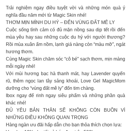
Trải nghiệm ngay điều tuyệt vời và những món quà ý
nghĩa đầu năm mới từ Magic Skin nhé!
THƠM MỊN MÌNH DU HÝ – ĐẾN VÙNG ĐẤT MÊ LY
Cuộc sống tình cảm có đủ mặn nồng sau dịp tết rồi đến
mùa yêu hay sau những cuộc du hý với người thương?
Rồi mùa xuân ẩm nồm, lạnh giá nàng còn “màu mỡ”, ngát
hương thơm.
Cùng Magic Skin chăm sóc “cô bé” sạch thơm, mịn màng
mỗi ngày nhé!
Với mùi hương bạc hà thanh mát, hay Lavender quyến
rũ, thêm ngọc lan tây sảng khoái, Love Gel MagicMom
dưỡng cho “vùng đất mê ly” đốn tim chàng.
Ibox ngay để rinh ngay siêu phẩm và những phần quà
khác nhé!
ĐỦ YÊU BẢN THÂN SẼ KHÔNG CÒN BUỒN VÌ
NHỮNG ĐIỀU KHÔNG QUAN TRỌNG
Hàng ngàn ưu đãi hấp dẫn cho bạn thỏa thích chọn lựa: