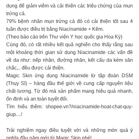
dụng để giảm viêm và cải thiện các triệu chứng của mụn
trứng cá.
79% bệnh nhân mụn trứng cá đỏ có cải thiện tốt sau 4
tuần được điều trị bằng Niacinamide + Kẽm.
(Theo báo cáo trên Thư viện Y học quốc gia Hoa Kỳ)
Cùng đó, có rất nhiều kết quả nghiên cho thấy rằng sau
một khoảng thời gian sử dụng Niacinamide các vấn đề
về da như: nếp nhăn, đường nhăn, kết cấu da kém săn
chắc,.. đều được cải thiện.
Magic Skin ứng dụng Niacinamide từ tập đoàn DSM
(Thụy Sĩ) – hàng đầu thế giới về cung cấp nguyên liệu
chất lương. Từ đó mà sản phẩm mang hiệu quả nhanh,
ổn định và an toàn tuyệt đối.
Tìm hiểu thêm: shopee.vn?/niacinamide-hoat-chat-quy-
giup…/
Trải nghiệm ngay điều tuyệt vời và những món quà ý
nghĩa đầu năm mới từ Magic Skin nhé!