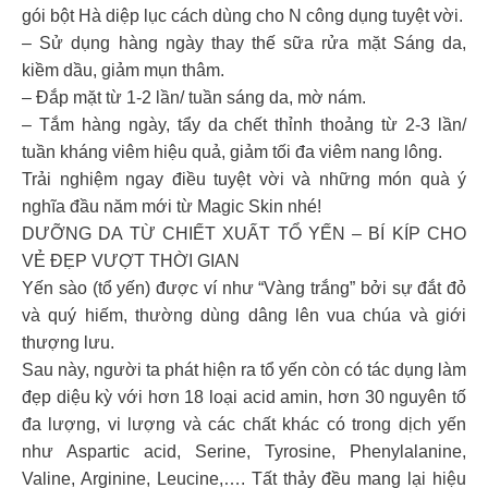
gói bột Hà diệp lục cách dùng cho N công dụng tuyệt vời.
– Sử dụng hàng ngày thay thế sữa rửa mặt Sáng da,
kiềm dầu, giảm mụn thâm.
– Đắp mặt từ 1-2 lần/ tuần sáng da, mờ nám.
– Tắm hàng ngày, tẩy da chết thỉnh thoảng từ 2-3 lần/
tuần kháng viêm hiệu quả, giảm tối đa viêm nang lông.
Trải nghiệm ngay điều tuyệt vời và những món quà ý
nghĩa đầu năm mới từ Magic Skin nhé!
DƯỠNG DA TỪ CHIẾT XUẤT TỔ YẾN – BÍ KÍP CHO
VẺ ĐẸP VƯỢT THỜI GIAN
Yến sào (tổ yến) được ví như “Vàng trắng” bởi sự đắt đỏ
và quý hiếm, thường dùng dâng lên vua chúa và giới
thượng lưu.
Sau này, người ta phát hiện ra tổ yến còn có tác dụng làm
đẹp diệu kỳ với hơn 18 loại acid amin, hơn 30 nguyên tố
đa lượng, vi lượng và các chất khác có trong dịch yến
như Aspartic acid, Serine, Tyrosine, Phenylalanine,
Valine, Arginine, Leucine,…. Tất thảy đều mang lại hiệu