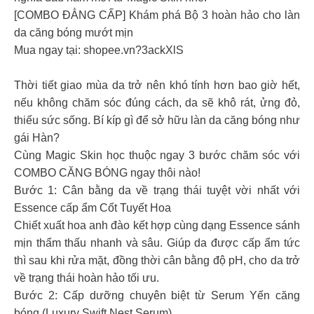
[COMBO ĐẲNG CẤP] Khám phá Bộ 3 hoàn hảo cho làn
da căng bóng mướt mịn
Mua ngay tại: shopee.vn?3ackXlS
Thời tiết giao mùa da trở nên khó tính hơn bao giờ hết,
nếu không chăm sóc đúng cách, da sẽ khô rát, ửng đỏ,
thiếu sức sống. Bí kíp gì để sở hữu làn da căng bóng như
gái Hàn?
Cùng Magic Skin học thuộc ngay 3 bước chăm sóc với
COMBO CĂNG BÓNG ngay thôi nào!
Bước 1: Cân bằng da về trạng thái tuyệt vời nhất với
Essence cấp ẩm Cốt Tuyết Hoa
Chiết xuất hoa anh đào kết hợp cùng dạng Essence sánh
mịn thẩm thấu nhanh và sâu. Giúp da được cấp ẩm tức
thì sau khi rửa mặt, đồng thời cân bằng độ pH, cho da trở
về trạng thái hoàn hảo tối ưu.
Bước 2: Cấp dưỡng chuyên biệt từ Serum Yến căng
bóng (Luxury Swift Nest Serum)