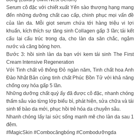
Serum cô đặc với chiết xuất Yến sào thượng hạng mang
đến những dưỡng chất cao cấp, chinh phục mọi vấn đề
của làn da. Mỗi giọt serum chứa tới hàng triệu vi lợi
khuẩn, kích thích sự tăng sinh Collagen gấp 3 lần; tái kết
cấu lại cấu trúc trong da, cho làn da săn chắc, ngậm
nước và căng bóng hơn.
Bước 3: hồi sinh làn da bạn với kem tái sinh The First
Cream Intensive Regeneration
Với Tinh chất vỏ thông Đỏ ngàn năm, Tinh chất hoa Anh
Đào Nhật Bản cùng tinh chất Phúc Bồn Tử với khả năng
chống oxy hóa gấp 5 lần.
Những dưỡng chất quý ấy đã được cô đặc, nhanh chóng
thấm sâu vào từng lớp biểu bì, phát hiện, sửa chữa và tái
sinh tế bào da mới, phục hồi trẻ hóa da chuyên sâu.
Nhanh chóng lấy lại sức sống mạnh mẽ cho làn da sau 1
đêm.
#MagicSkin #Combocăngbóng #Combodưỡngda