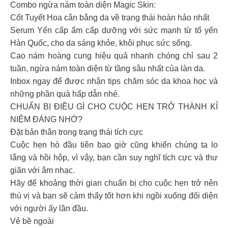
Combo ngừa nám toàn diện Magic Skin:
Cốt Tuyết Hoa cân bằng da về trạng thái hoàn hảo nhất
Serum Yến cấp ẩm cấp dưỡng với sức mạnh từ tổ yến
Hàn Quốc, cho da sáng khỏe, khôi phục sức sống.
Cao nám hoàng cung hiệu quả nhanh chóng chỉ sau 2
tuần, ngừa nám toàn diện từ tầng sâu nhất của làn da.
Inbox ngay để được nhận tips chăm sóc da khoa học và
những phần quà hấp dẫn nhé.
CHUẨN BỊ ĐIỀU GÌ CHO CUỘC HẸN TRỞ THÀNH KỈ
NIỆM ĐÁNG NHỚ?
Đặt bản thân trong trạng thái tích cực
Cuộc hẹn hò đầu tiên bao giờ cũng khiến chúng ta lo
lắng và hồi hộp, vì vậy, bạn cần suy nghĩ tích cực và thư
giãn với âm nhạc.
Hãy để khoảng thời gian chuẩn bị cho cuộc hẹn trở nên
thú vị và bạn sẽ cảm thấy tốt hơn khi ngồi xuống đối diện
với người ấy lần đầu.
Vẻ bề ngoài