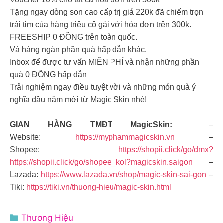
Tặng ngay dòng son cao cấp trị giá 220k đã chiếm trọn
trái tim của hàng triệu cô gái với hóa đơn trên 300k.
FREESHIP 0 ĐỒNG trên toàn quốc.
Và hàng ngàn phần quà hấp dẫn khác.
Inbox để được tư vấn MIỄN PHÍ và nhận những phần
quà 0 ĐỒNG hấp dẫn
Trải nghiệm ngay điều tuyệt vời và những món quà ý
nghĩa đầu năm mới từ Magic Skin nhé!
GIAN HÀNG TMĐT MagicSkin:
–
Website:
https://myphammagicskin.vn
–
Shopee:
https://shopii.click/go/dmx?
https://shopii.click/go/shopee_kol?magicskin.saigon
–
Lazada:
https://www.lazada.vn/shop/magic-skin-sai-gon
–
Tiki:
https://tiki.vn/thuong-hieu/magic-skin.html
Danh
Thương Hiệu