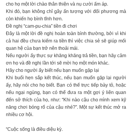
cho họ một lời chào thân thiện và nụ cười ấm áp.
Khi đó, bạn không chỉ gây ấn tượng với đối phương mà
còn khiến họ bình tĩnh hơn.
Đề nghị “cam-pu-chia” tiền đi chơi
Đây là một lời đề nghị hoàn toàn bình thường, bởi vì khi
cả hai đều chưa kiếm ra tiền thì việc chia sẻ sẽ giúp mối
quan hệ của bạn trở nên thoải mái.
Nếu người ấy thực sự khăng khăng trả tiền, bạn hãy cảm
ơn họ và đề nghị lần tới sẽ mời họ một món khác.
Hãy cho người ấy biết nếu bạn muốn gặp lại
Khi buổi hẹn sắp kết thúc, nếu bạn muốn gặp lại người
ấy, hãy nói cho họ biết. Bạn có thể trực tiếp bày tỏ, hoặc
nếu ngại ngùng, bạn có thể đưa ra một gợi ý liên quan
đến sở thích của họ, như: “Khi nào cậu cho mình xem kỹ
năng chơi bóng rổ của cậu nhé?”. Một sự kết thúc mở ra
nhiều cơ hội.
“Cuộc sống là điều diệu kỳ.