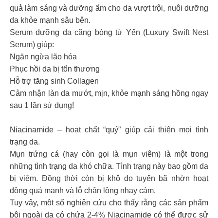
quả làm sáng và dưỡng ẩm cho da vượt trội, nuôi dưỡng
da khỏe mạnh sâu bên.
Serum dưỡng da căng bóng từ Yến (Luxury Swift Nest
Serum) giúp:
Ngăn ngừa lão hóa
Phục hồi da bị tổn thương
Hỗ trợ tăng sinh Collagen
Cảm nhận làn da mướt, mịn, khỏe mạnh sáng hồng ngay
sau 1 lần sử dụng!
Niacinamide – hoạt chất “quý” giúp cải thiện mọi tình
trạng da.
Mụn trứng cá (hay còn gọi là mụn viêm) là một trong
những tình trạng da khó chữa. Tình trạng này bao gồm da
bị viêm. Đồng thời còn bị khô do tuyến bã nhờn hoạt
động quá mạnh và lỗ chân lông nhạy cảm.
Tuy vậy, một số nghiên cứu cho thấy rằng các sản phẩm
bôi ngoài da có chứa 2-4% Niacinamide có thể được sử