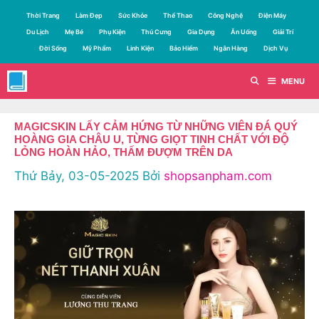
Chuyển
Thời Trang
Làm Đẹp
Sức Khỏe
Thể Thao
Công Nghệ
Điện Máy
đến
Du Lịch
Mẹ Bé
Phụ Kiện
Thú Cưng
Gia Dụng
Ăn Uống
Giải Trí
nội
Đời Sống
Mỹ Phẩm
Linh Kiện
Bảo Hiểm
Ngân Hàng
Dịch Vụ
dung
MENU
MAGICSKIN LẤY CẢM HỨNG TỪ NHỮNG VIÊN ĐÁ QUÝ
HOÀNG GIA CHÂU U, TỪNG GIỌT TINH CHẤT VỚI ĐỘ
LỎNG HOÀN HẢO, THẤM ĐƯỢM TRÊN DA
Thứ Bảy, 03-05-2025
Bởi
shopsanpham.com