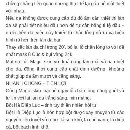
chừng chẳng liên quan nhưng thực tế lại gắn bó mật thiết
với nhau.
Nếu da không được cung cấp đủ độ ẩm cần thiết thì làn
da sẽ phải tiết nhiều dầu hơn để tự cân bằng tỉ lệ dầu –
nước trên da, việc này khiến lỗ chân lông nở ra và hiện
hình rõ hơn trên làn da bạn.
Thay sắc làn da chỉ trong 20’, bỏ lại lỗ chân lông to với đệ
nhất mask ủ Cúc & bụi vàng 24k
Mặt nạ cúc Magic skin với khả năng làm mát và hạ nhiệt
cho da, đồng thời cung cấp chất dinh dưỡng, khoáng
chất giúp da ẩm mượt và căng sáng.
NHANH CHÓNG – TIỆN LỢI
Cùng Magic skin loại bỏ ngay lỗ chân lông đáng ghét và
tự tin với lại làn da trắng sáng, mịn màng.
Bột Hà Diệp Lục – tinh túy thiên nhiên hội tụ
Bột Hà Diệp Lục là hỗn hợp bột được xay nhuyễn từ các
nguyên liệu tuyệt vời như: lá sen khô, lá chè xanh, lá diếp
cá, bột bạch linh khô.