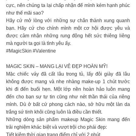
cực, nên chúng ta lại chấp nhận để mình kém hạnh phúc
như thế mãi sao?
Hãy cứ mở lòng với những sự chân thành xung quanh
bạn. Hãy cứ cho chính mình một cơ hội được yêu và
được cảm nhận những rung động hết sức thiêng liêng
mà người ta gọi là tình yêu ấy.
#MagicSkin #Valentine
MAGIC SKIN – MANG LẠI VẺ ĐẸP HOÀN MỸ!
Mặc chiếc váy đã cất lâu trong tủ, lấy đôi giày đã lâu
không được mang và nhẹ nhàng make-up 1 chút trước
khi đi đến buổi hẹn. Một lớp nền hoàn hảo luôn mang
đến cho bạn sự tự tin cũng như nét thần thái của riêng
mình. Dù ở bất cứ phong cách nào, sở hữu một làn da
trắng sứ tinh khôi cũng luôn là điều cần thiết.
Những dòng sản phẩm makeup Magic Skin mang đến
trải nghiệm khác biệt và vượt trội cho phái đẹp:
Tiết kiệm thời gian trang điểm chỉ với 2 phút