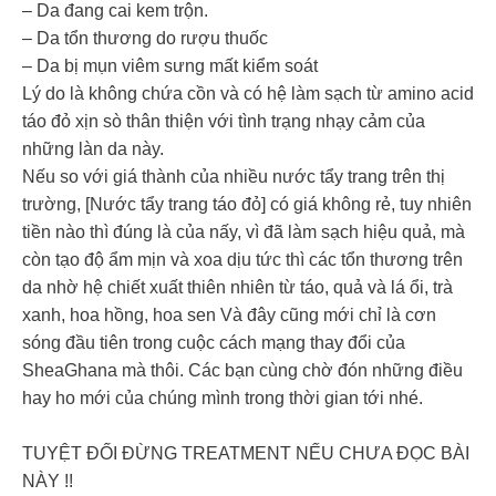
– Da đang cai kem trộn.
– Da tổn thương do rượu thuốc
– Da bị mụn viêm sưng mất kiểm soát
Lý do là không chứa cồn và có hệ làm sạch từ amino acid
táo đỏ xịn sò thân thiện với tình trạng nhạy cảm của
những làn da này.
Nếu so với giá thành của nhiều nước tẩy trang trên thị
trường, [Nước tẩy trang táo đỏ] có giá không rẻ, tuy nhiên
tiền nào thì đúng là của nấy, vì đã làm sạch hiệu quả, mà
còn tạo độ ẩm mịn và xoa dịu tức thì các tổn thương trên
da nhờ hệ chiết xuất thiên nhiên từ táo, quả và lá ổi, trà
xanh, hoa hồng, hoa sen Và đây cũng mới chỉ là cơn
sóng đầu tiên trong cuộc cách mạng thay đổi của
SheaGhana mà thôi. Các bạn cùng chờ đón những điều
hay ho mới của chúng mình trong thời gian tới nhé.
TUYỆT ĐỐI ĐỪNG TREATMENT NẾU CHƯA ĐỌC BÀI
NÀY !!