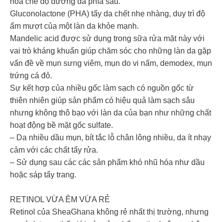
hóa chế độ dưỡng da phía sau.
Gluconolactone (PHA) tẩy da chết nhẹ nhàng, duy trì độ
ẩm mượt của một làn da khỏe mạnh.
Mandelic acid được sử dụng trong sữa rửa mặt này với
vai trò kháng khuẩn giúp chăm sóc cho những làn da gặp
vấn đề về mụn sưng viêm, mụn do vi nấm, demodex, mụn
trứng cá đỏ.
Sự kết hợp của nhiều gốc làm sạch có nguồn gốc từ
thiên nhiên giúp sản phẩm có hiệu quả làm sạch sâu
nhưng không thô bạo với làn da của bạn như những chất
hoạt động bề mặt gốc sulfate.
– Da nhiều dầu mụn, bít tắc lỗ chân lông nhiều, da ít nhạy
cảm với các chất tẩy rửa.
– Sử dụng sau các các sản phẩm khó nhũ hóa như dầu
hoặc sáp tẩy trang.
RETINOL VỪA ÊM VỪA RẺ
Retinol của SheaGhana không rẻ nhất thị trường, nhưng