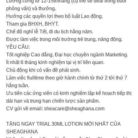
Lương cứng từ 12-15tr/tháng (cụ thể sẽ deal trong buổi
phỏng vấn) và thưởng.
Hưởng các quyền lợi theo bộ luật Lao động.
Tham gia BHXH, BHYT.
Chế độ nghỉ lễ Tết, đi du lịch hằng năm.
Được làm việc trong môi trường trẻ trung, năng động.
YÊU CẦU:
Tốt nghiệp Cao đẳng, Đại học chuyên ngành Marketing.
Ít nhất 6 tháng kinh nghiệm tại vị trí liên quan.
Chủ động khi có vấn đề phát sinh.
Làm việc fiulltime theo giờ hành chính từ thứ 2 tới thứ 7
hằng tuần.
Ưu tiên các ứng viên có kinh nghiệm lập kế hoạch tiếp thị
dài hạn và trung hạn chiến lược sản phẩm.
CV gửi về email:
sheacare@sheaghana.com
TẶNG NGAY TRIAL 30ML LOTION MỚI NHẤT CỦA
SHEAGHANA