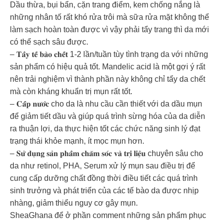
Dầu thừa, bụi bẩn, cặn trang điểm, kem chống nắng là
những nhân tố rất khó rửa trôi mà sữa rửa mặt không thể
làm sạch hoàn toàn được vì vậy phải tẩy trang thì da mới
có thể sạch sâu được.
– 𝐓𝐚̂̉𝐲 𝐭𝐞̂́ 𝐛𝐚̀𝐨 𝐜𝐡𝐞̂́𝐭 1-2 lần/tuần tùy tình trạng da với những
sản phẩm có hiệu quả tốt. Mandelic acid là một gợi ý rất
nên trải nghiệm vì thành phần này không chỉ tẩy da chết
mà còn kháng khuẩn trị mụn rất tốt.
– 𝐂𝐚̂́𝐩 𝐧𝐮̛𝐨̛́𝐜 cho da là nhu cầu cần thiết với da dầu mụn
để giảm tiết dầu và giúp quá trình sừng hóa của da diễn
ra thuận lợi, da thực hiện tốt các chức năng sinh lý đạt
trạng thái khỏe mạnh, ít mọc mụn hơn.
– 𝐒𝐮̛̉ 𝐝𝐮̣𝐧𝐠 𝐬𝐚̉𝐧 𝐩𝐡𝐚̂̉𝐦 𝐜𝐡𝐚̆𝐦 𝐬𝐨́𝐜 𝐯𝐚̀ 𝐭𝐫𝐢̣ 𝐥𝐢𝐞̣̂𝐮 chuyên sâu cho
da như retinol, PHA, Serum xử lý mụn sau điều trị để
cung cấp dưỡng chất đồng thời điều tiết các quá trình
sinh trưởng và phát triển của các tế bào da được nhịp
nhàng, giảm thiểu nguy cơ gây mụn.
SheaGhana để ở phần comment những sản phẩm phục