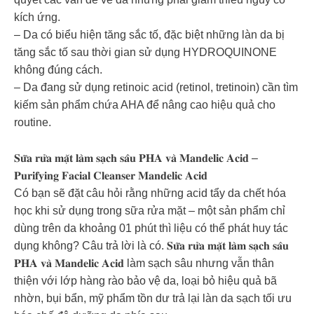
kích ứng.
– Da có biểu hiện tăng sắc tố, đặc biệt những làn da bị
tăng sắc tố sau thời gian sử dụng HYDROQUINONE
không đúng cách.
– Da đang sử dụng retinoic acid (retinol, tretinoin) cần tìm
kiếm sản phẩm chứa AHA để nâng cao hiệu quả cho
routine.
𝐒𝐮̛̃𝐚 𝐫𝐮̛̉𝐚 𝐦𝐚̣̆𝐭 𝐥𝐚̀𝐦 𝐬𝐚̣𝐜𝐡 𝐬𝐚̂𝐮 𝐏𝐇𝐀 𝐯𝐚̀ 𝐌𝐚𝐧𝐝𝐞𝐥𝐢𝐜 𝐀𝐜𝐢𝐝 –
𝐏𝐮𝐫𝐢𝐟𝐲𝐢𝐧𝐠 𝐅𝐚𝐜𝐢𝐚𝐥 𝐂𝐥𝐞𝐚𝐧𝐬𝐞𝐫 𝐌𝐚𝐧𝐝𝐞𝐥𝐢𝐜 𝐀𝐜𝐢𝐝
Có bạn sẽ đặt câu hỏi rằng những acid tẩy da chết hóa
học khi sử dụng trong sữa rửa mặt – một sản phẩm chỉ
dùng trên da khoảng 01 phút thì liệu có thể phát huy tác
dụng không? Câu trả lời là có. 𝐒𝐮̛̃𝐚 𝐫𝐮̛̉𝐚 𝐦𝐚̣̆𝐭 𝐥𝐚̀𝐦 𝐬𝐚̣𝐜𝐡 𝐬𝐚̂𝐮
𝐏𝐇𝐀 𝐯𝐚̀ 𝐌𝐚𝐧𝐝𝐞𝐥𝐢𝐜 𝐀𝐜𝐢𝐝 làm sạch sâu nhưng vẫn thân
thiện với lớp hàng rào bảo vệ da, loại bỏ hiệu quả bã
nhờn, bụi bẩn, mỹ phẩm tồn dư trả lại làn da sạch tối ưu