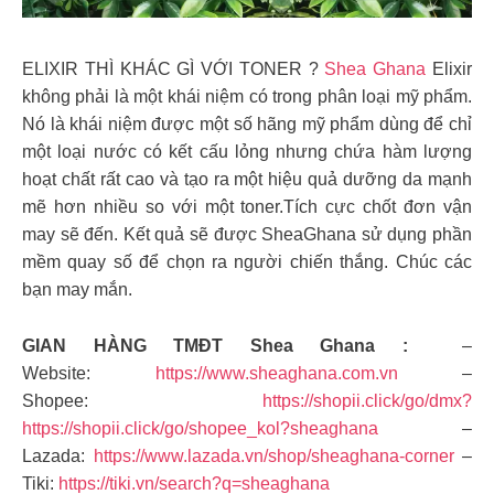
ELIXIR THÌ KHÁC GÌ VỚI TONER ?
Shea Ghana
Elixir
không phải là một khái niệm có trong phân loại mỹ phẩm.
Nó là khái niệm được một số hãng mỹ phẩm dùng để chỉ
một loại nước có kết cấu lỏng nhưng chứa hàm lượng
hoạt chất rất cao và tạo ra một hiệu quả dưỡng da mạnh
mẽ hơn nhiều so với một toner.Tích cực chốt đơn vận
may sẽ đến. Kết quả sẽ được SheaGhana sử dụng phần
mềm quay số để chọn ra người chiến thắng. Chúc các
bạn may mắn.
GIAN HÀNG TMĐT Shea Ghana :
–
Website:
https://www.sheaghana.com.vn
–
Shopee:
https://shopii.click/go/dmx?
https://shopii.click/go/shopee_kol?sheaghana
–
Lazada:
https://www.lazada.vn/shop/sheaghana-corner
–
Tiki:
https://tiki.vn/search?q=sheaghana