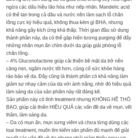
ngừa các dấu hiệu lão hóa như nếp nhăn. Mandelic acid
có thể tan trong cả dầu và nước nên làm sạch lỗ chân
lông cực kỳ hiệu quả, không thua kém gì BHA, nhưng
khả năng gây kích ứng khá thấp. Thời gian đầu sử dụng
thành phần này, da có thể gặp hiện tượng purging để đẩy
những nhân mụn ẩn chìm dưới da giúp giải phóng lỗ
chân lông.
– 4% Gluconolactone giúp cải thiện bề mặt da trở nên
căng mịn, ngậm nước tốt hơn, củng cố sức khỏe hàng
rào bảo vệ da. Đây cũng là thành phần có khả năng làm
giảm sự nhạy cảm của da với ánh nắng, nhờ đó hiệu quả
làm sáng da của sản phẩm này rất đáng kể.
Sản phẩm này có tính treatment nhưng KHÔNG HỀ THÔ
BẠO, giúp cải thiện HIỆU QUẢ các vấn đề da về mụn, vết
thâm, làm sáng da.
– Da có mụn ẩn, mụn sưng viêm và chưa từng dùng các
loại treatment, muốn tìm kiếm sản phẩm đủ mạnh để giải
quyết các vấn đề về da nhưng phải giảm thiểu nguy cơ