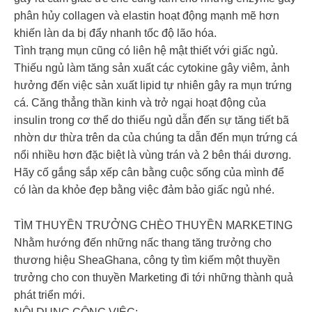
phân hủy collagen và elastin hoạt động mạnh mẽ hơn
khiến làn da bị đẩy nhanh tốc độ lão hóa.
Tình trạng mụn cũng có liên hệ mật thiết với giấc ngủ.
Thiếu ngủ làm tăng sản xuất các cytokine gây viêm, ảnh
hưởng đến việc sản xuất lipid tự nhiên gây ra mụn trứng
cá. Căng thẳng thần kinh và trở ngại hoạt động của
insulin trong cơ thể do thiếu ngủ dẫn đến sự tăng tiết bã
nhờn dư thừa trên da của chúng ta dẫn đến mụn trứng cá
nổi nhiều hơn đặc biệt là vùng trán và 2 bên thái dương.
Hãy cố gắng sắp xếp cân bằng cuộc sống của mình để
có làn da khỏe đẹp bằng việc đảm bảo giấc ngủ nhé.
TÌM THUYỀN TRƯỞNG CHÈO THUYỀN MARKETING
Nhằm hướng đến những nấc thang tăng trưởng cho
thương hiệu SheaGhana, công ty tìm kiếm một thuyền
trưởng cho con thuyền Marketing đi tới những thành quả
phát triển mới.