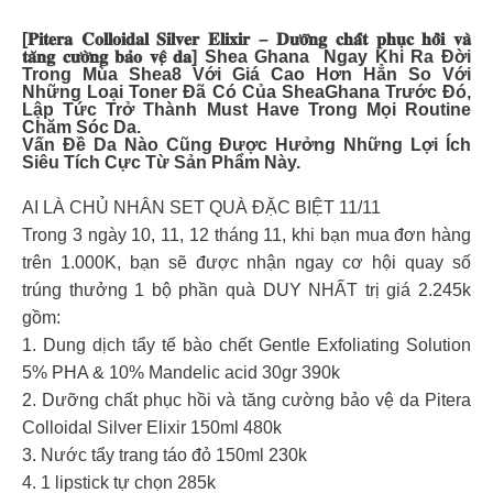
[𝐏𝐢𝐭𝐞𝐫𝐚 𝐂𝐨𝐥𝐥𝐨𝐢𝐝𝐚𝐥 𝐒𝐢𝐥𝐯𝐞𝐫 𝐄𝐥𝐢𝐱𝐢𝐫 – 𝐃𝐮̛𝐨̛̃𝐧𝐠 𝐜𝐡𝐚̂́𝐭 𝐩𝐡𝐮̣𝐜 𝐡𝐨̂̀𝐢 𝐯𝐚̀
𝐭𝐚̆𝐧𝐠 𝐜𝐮̛𝐨̛̀𝐧𝐠 𝐛𝐚̉𝐨 𝐯𝐞̣̂ 𝐝𝐚] Shea Ghana Ngay Khi Ra Đời
Trong Mùa Shea8 Với Giá Cao Hơn Hẳn So Với
Những Loại Toner Đã Có Của SheaGhana Trước Đó,
Lập Tức Trở Thành Must Have Trong Mọi Routine
Chăm Sóc Da.
Vấn Đề Da Nào Cũng Được Hưởng Những Lợi Ích
Siêu Tích Cực Từ Sản Phẩm Này.
AI LÀ CHỦ NHÂN SET QUÀ ĐẶC BIỆT 11/11
Trong 3 ngày 10, 11, 12 tháng 11, khi bạn mua đơn hàng
trên 1.000K, bạn sẽ được nhận ngay cơ hội quay số
trúng thưởng 1 bộ phần quà DUY NHẤT trị giá 2.245k
gồm:
1. Dung dịch tẩy tế bào chết Gentle Exfoliating Solution
5% PHA & 10% Mandelic acid 30gr 390k
2. Dưỡng chất phục hồi và tăng cường bảo vệ da Pitera
Colloidal Silver Elixir 150ml 480k
3. Nước tẩy trang táo đỏ 150ml 230k
4. 1 lipstick tự chọn 285k