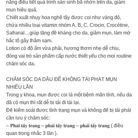
năng điều tiết quá trình sản sinh bã nhờn trên da, giảm
mụn hiệu quả.
Chiết xuất nhụy hoa nghệ tây được coi như vàng đỏ,
chứa nhiều loại vitamin nhóm A, B, C, Crocin, Crocétine,
Safranal…giúp tăng đề kháng cho da, giảm mụn, làm mờ
hắc tố gây thâm sạm.
Lotion có độ ẩm vừa phải, hương thơm nhẹ dễ chịu,
đóng vai trò sản phẩm cấp nước thiết yếu cho mọi routine
chăm sóc da.
CHĂM SÓC DA DẦU ĐỂ KHÔNG TÁI PHÁT MỤN
NHIỀU LẦN
Trong y khoa, mụn được coi là một bệnh mãn tính, nếu da
đã có mụn thì rất dễ bị tái đi tái lại.
Để kiểm soát được tình trạng mụn và không để bị tái phát
cần lưu ý chăm sóc:
– 𝐏𝐡𝐚̉𝐢 𝐭𝐚̂̉𝐲 𝐭𝐫𝐚𝐧𝐠 – 𝐩𝐡𝐚̉𝐢 𝐭𝐚̂̉𝐲 𝐭𝐫𝐚𝐧𝐠 – 𝐩𝐡𝐚̉𝐢 𝐭𝐚̂̉𝐲 𝐭𝐫𝐚𝐧𝐠 ( điều
quan trọng nhắc 3 lần ).