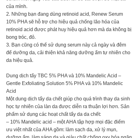
của mình.
2. Những bạn đang dùng retinoid acid, Renew Serum
10% PHA sẽ hỗ trợ cho hiệu quả chống lão hóa của
retinoid acid được phát huy hiệu quả hơn mà da không bị
bong tróc, đỏ.
3. Bạn cũng có thể sử dụng serum này cả ngày và đêm
để dưỡng da, cải thiện khả năng dưỡng ẩm tự nhiên cho
da hiệu quả.
Dung dịch tẩy TBC 5% PHA và 10% Mandelic Acid –
Gentle Exfoliating Solution 5% PHA và 10% Mandelic
Acid
Một dung dịch tẩy da chết giúp cho quá trình thay da sinh
học tự nhiên của làn da được diễn ra thuận lợi hơn. Sản
phẩm sử dụng các hoạt chất tẩy da da chết:
– 10% Mandelic acid – một AHA tập hợp mọi đặc điểm
ưu việt nhất của AHA gồm: làm sạch da, xử lý mụn,
dưỡng ẩm, làm sáng da và giàu chất chống oxy hóa ngăn