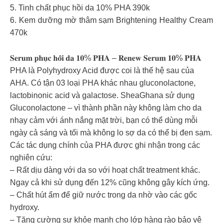
5. Tinh chất phục hồi da 10% PHA 390k
6. Kem dưỡng mờ thâm sạm Brightening Healthy Cream
470k
𝐒𝐞𝐫𝐮𝐦 𝐩𝐡𝐮̣𝐜 𝐡𝐨̂̀𝐢 𝐝𝐚 𝟏𝟎% 𝐏𝐇𝐀 – 𝐑𝐞𝐧𝐞𝐰 𝐒𝐞𝐫𝐮𝐦 𝟏𝟎% 𝐏𝐇𝐀
PHA là Polyhydroxy Acid được coi là thế hệ sau của
AHA. Có tận 03 loại PHA khác nhau gluconolactone,
lactobinonic acid và galactose. SheaGhana sử dụng
Gluconolactone – vì thành phần này không làm cho da
nhạy cảm với ánh nắng mặt trời, bạn có thể dùng mỗi
ngày cả sáng và tối mà không lo sợ da có thể bị đen sạm.
Các tác dụng chính của PHA được ghi nhận trong các
nghiên cứu:
– Rất dịu dàng với da so với hoạt chất treatment khác.
Ngay cả khi sử dụng đến 12% cũng không gây kích ứng.
– Chất hút ẩm để giữ nước trong da nhờ vào các gốc
hydroxy.
– Tăng cường sự khỏe mạnh cho lớp hàng rào bảo vệ