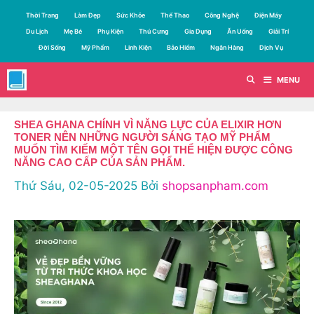
Chuyển
Thời Trang
Làm Đẹp
Sức Khỏe
Thể Thao
Công Nghệ
Điện Máy
đến
Du Lịch
Mẹ Bé
Phụ Kiện
Thú Cưng
Gia Dụng
Ăn Uống
Giải Trí
nội
Đời Sống
Mỹ Phẩm
Linh Kiện
Bảo Hiểm
Ngân Hàng
Dịch Vụ
dung
MENU
SHEA GHANA CHÍNH VÌ NĂNG LỰC CỦA ELIXIR HƠN
TONER NÊN NHỮNG NGƯỜI SÁNG TẠO MỸ PHẨM
MUỐN TÌM KIẾM MỘT TÊN GỌI THỂ HIỆN ĐƯỢC CÔNG
NĂNG CAO CẤP CỦA SẢN PHẨM.
Thứ Sáu, 02-05-2025
Bởi
shopsanpham.com