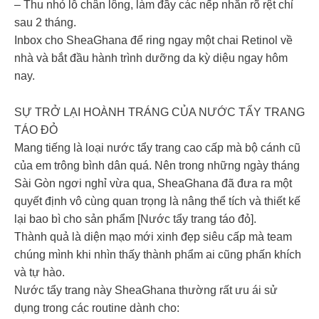
– Thu nhỏ lỗ chân lông, làm đầy các nếp nhăn rõ rệt chỉ
sau 2 tháng.
Inbox cho SheaGhana để ring ngay một chai Retinol về
nhà và bắt đầu hành trình dưỡng da kỳ diệu ngay hôm
nay.
SỰ TRỞ LẠI HOÀNH TRÁNG CỦA NƯỚC TẨY TRANG
TÁO ĐỎ
Mang tiếng là loại nước tẩy trang cao cấp mà bộ cánh cũ
của em trông bình dân quá. Nên trong những ngày tháng
Sài Gòn ngơi nghỉ vừa qua, SheaGhana đã đưa ra một
quyết định vô cùng quan trọng là nâng thể tích và thiết kế
lại bao bì cho sản phẩm [Nước tẩy trang táo đỏ].
Thành quả là diện mạo mới xinh đẹp siêu cấp mà team
chúng mình khi nhìn thấy thành phẩm ai cũng phấn khích
và tự hào.
Nước tẩy trang này SheaGhana thường rất ưu ái sử
dụng trong các routine dành cho: