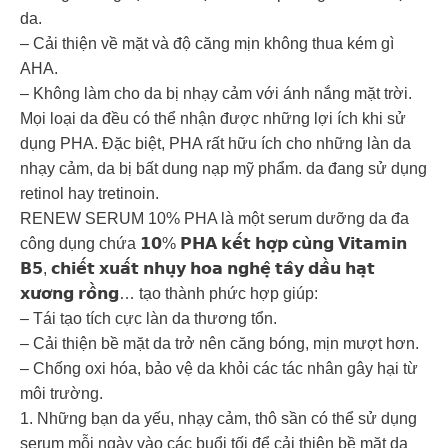
da.
– Cải thiện về mặt và độ căng mịn không thua kém gì
AHA.
– Không làm cho da bị nhạy cảm với ánh nắng mặt trời.
Mọi loại da đều có thể nhận được những lợi ích khi sử
dụng PHA. Đặc biệt, PHA rất hữu ích cho những làn da
nhạy cảm, da bị bất dung nạp mỹ phẩm. da đang sử dụng
retinol hay tretinoin.
RENEW SERUM 10% PHA là một serum dưỡng da đa
công dụng chứa 𝟭𝟬% 𝗣𝗛𝗔 𝗸𝗲̂́𝘁 𝗵𝗼̛̣𝗽 𝗰𝘂̀𝗻𝗴 𝗩𝗶𝘁𝗮𝗺𝗶𝗻
𝗕𝟱, 𝗰𝗵𝗶𝗲̂́𝘁 𝘅𝘂𝗮̂́𝘁 𝗻𝗵𝘂̣𝘆 𝗵𝗼𝗮 𝗻𝗴𝗵𝗲̣̂ 𝘁𝗮̂𝘆 𝗱𝗮̂̀𝘂 𝗵𝗮̣𝘁
𝘅𝘂̛𝗼̛𝗻𝗴 𝗿𝗼̂̀𝗻𝗴… tạo thành phức hợp giúp:
– Tái tạo tích cực làn da thương tổn.
– Cải thiện bề mặt da trở nên căng bóng, mịn mượt hơn.
– Chống oxi hóa, bảo vệ da khỏi các tác nhân gây hại từ
môi trường.
1. Những bạn da yếu, nhạy cảm, thô sần có thể sử dụng
serum mỗi ngày vào các buổi tối để cải thiện bề mặt da