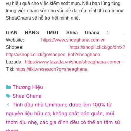
vụ hiệu quả cho việc kiểm soát mụn. Nếu bạn lúng túng
trong việc chăm sóc cho vấn đề da của mình thì cứ inbox
SheaGhana sẽ hỗ trợ hết mình nhé.
GIAN HÀNG TMĐT Shea Ghana :
–
Website:
https://www.sheaghana.com.vn
–
Shopee:
https://shopii.click/go/dmx?
https://shopii.click/go/shopee_kol?sheaghana
–
Lazada:
https://www.lazada.vn/shop/sheaghana-corner
–
Tiki:
https://tiki.vn/search?q=sheaghana
Danh
Thương Hiệu
mục
Thẻ
Shea Ghana
Tinh dầu nhà Umihome được làm 100% từ
nguyên liệu hữu cơ, không chất bảo quản, mùi
thơm dịu nhẹ, các gia đình đều có thể an tâm sử