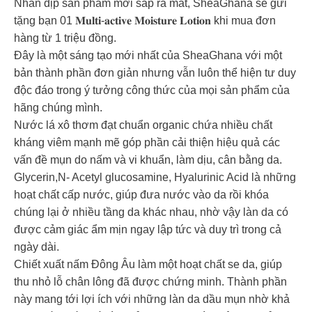
Nhân dịp sản phẩm mới sắp ra mắt, SheaGhana sẽ gửi
tặng bạn 01 𝐌𝐮𝐥𝐭𝐢-𝐚𝐜𝐭𝐢𝐯𝐞 𝐌𝐨𝐢𝐬𝐭𝐮𝐫𝐞 𝐋𝐨𝐭𝐢𝐨𝐧 khi mua đơn
hàng từ 1 triệu đồng.
Đây là một sáng tạo mới nhất của SheaGhana với một
bản thành phần đơn giản nhưng vẫn luôn thể hiện tư duy
độc đáo trong ý tưởng công thức của mọi sản phẩm của
hãng chúng mình.
Nước lá xô thơm đạt chuẩn organic chứa nhiều chất
kháng viêm mạnh mẽ góp phần cải thiện hiệu quả các
vấn đề mụn do nấm và vi khuẩn, làm dịu, cân bằng da.
Glycerin,N- Acetyl glucosamine, Hyalurinic Acid là những
hoạt chất cấp nước, giúp đưa nước vào da rồi khóa
chúng lại ở nhiều tầng da khác nhau, nhờ vậy làn da có
được cảm giác ẩm mịn ngay lập tức và duy trì trong cả
ngày dài.
Chiết xuất nấm Đông Âu làm một hoạt chất se da, giúp
thu nhỏ lỗ chân lông đã được chứng minh. Thành phần
này mang tới lợi ích với những làn da dầu mụn nhờ khả