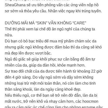
SheaGhana sẽ ưu tiên phỏng vấn các ứng viên nộp hồ
sơ sớm và thỏa yêu cầu. Nhận việc ngay khi trúng tuyển.
DƯỠNG MÃI MÀ “SKIN” VẪN KHÔNG “CARE”
Thế thì phải xem lại chế độ ăn ngủ nghỉ của chúng ta
nữa.
Dù bạn có bỏ bạc triệu để mua mỹ phẩm chăm sóc da
nhưng giấc ngủ không được đảm bảo thì da cũng sẽ khó
mà đẹp lên được vượt bậc.
Ngủ đủ giấc sẽ giúp khôi phục sự cân bằng độ ẩm tự
nhiên của da, giúp da đàn hồi, khỏe mạnh hơn.
Sự trao đổi chất của da được tiến hành từ khoảng 22 giờ
đến 4 giờ sáng. Do vậy ngủ sớm và dậy sớm không
những loại trừ mệt mỏi toàn thân, nó còn làm cho tinh
thần sảng khoái, làn da ngày càng khoẻ đẹp.
Nếu thiếu ngủ, cơ thể bạn sẽ trở nên đờ đẫn, làn da bị
mất nước, trở nên khô và nhạy cảm hơn, các hoocmon
gây ra cảm giác ức chế cũng làm cho những enzyme gây