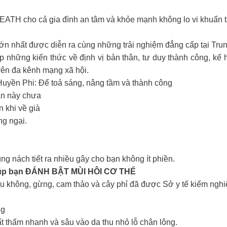
ATH cho cả gia đình an tâm và khỏe mạnh không lo vi khuẩn 
ớn nhất được diễn ra cùng những trải nghiệm đẳng cấp tại Trun
p những kiến thức về định vị bản thân, tư duy thành công, kế 
rên đa kênh mạng xã hội.
uyền Phi: Để toả sáng, nâng tầm và thành công
ần này chưa
n khi về già
ng ngại.
g nách tiết ra nhiều gây cho bạn không ít phiền.
úp bạn ĐÁNH BẬT MÙI HÔI CƠ THỂ
rầu không, gừng, cam thảo và cây phỉ đã được Sở y tế kiểm ngh
ng
 thấm nhanh và sâu vào da thu nhỏ lỗ chân lông.