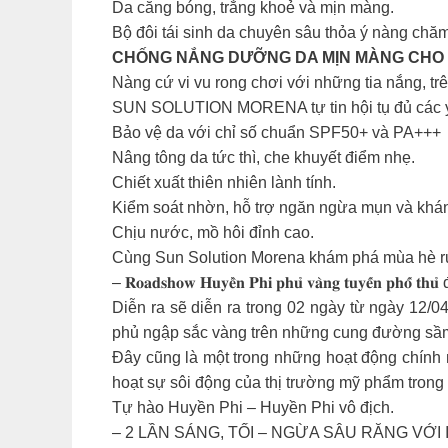
Da căng bóng, trắng khoẻ và mịn màng.
Bộ đôi tái sinh da chuyên sâu thỏa ý nàng chă
CHỐNG NẮNG DƯỠNG DA MỊN MÀNG CHO 
Nàng cứ vi vu rong chơi với những tia nắng, tr
SUN SOLUTION MORENA tự tin hội tụ đủ các yế
Bảo vệ da với chỉ số chuẩn SPF50+ và PA+++
Nâng tông da tức thì, che khuyết điểm nhẹ.
Chiết xuất thiên nhiên lành tính.
Kiểm soát nhờn, hỗ trợ ngăn ngừa mụn và khán
Chịu nước, mồ hôi đỉnh cao.
Cùng Sun Solution Morena khám phá mùa hè r
– 𝐑𝐨𝐚𝐝𝐬𝐡𝐨𝐰 𝐇𝐮𝐲𝐞̂̀𝐧 𝐏𝐡𝐢 𝐩𝐡𝐮̉ 𝐯𝐚̀𝐧𝐠 𝐭𝐮𝐲𝐞̂́𝐧 𝐩𝐡𝐨̂́ 𝐭𝐡𝐮̉ 
Diễn ra sẽ diễn ra trong 02 ngày từ ngày 12
phủ ngập sắc vàng trên những cung đường sầm 
Đây cũng là một trong những hoạt động chính 
hoạt sự sôi động của thị trường mỹ phẩm trong
Tự hào Huyền Phi – Huyền Phi vô địch.
– 2 LẦN SÁNG, TỐI – NGỪA SÂU RĂNG VỚ