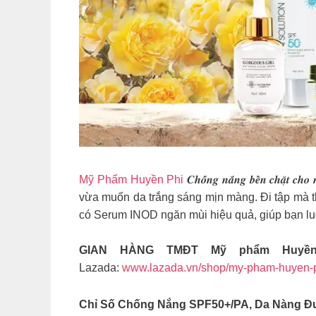
Mỹ Phẩm Huyền Phi
𝑪𝒉𝒐̂́𝒏𝒈 𝒏𝒂̆́𝒏𝒈 𝒃𝒆̂̀𝒏 
vừa muốn da trắng sáng mịn màng. Đi tập mà th
có Serum INOD ngăn mùi hiệu quả, giúp bạn luô
GIAN HÀNG TMĐT Mỹ phẩm Huyề
Lazada:
www.lazada.vn/shop/my-pham-huyen-
Chỉ Số Chống Nắng SPF50+/PA, Da Nàng Đ