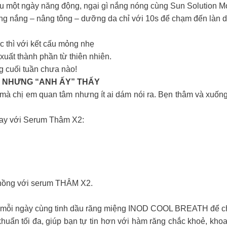
đầu một ngày năng động, ngại gì nắng nóng cùng Sun Solution 
ng nắng – nâng tông – dưỡng da chỉ với 10s để chạm đến làn da
 thì với kết cấu mỏng nhẹ
uất thành phần từ thiên nhiên.
g cuối tuần chưa nào!
 NHƯNG “ANH ẤY” THẤY
à chị em quan tâm nhưng ít ai dám nói ra. Bẹn thâm và xuống 
ngay với Serum Thâm X2:
g hồng với serum THÂM X2.
ng mỗi ngày cùng tinh dầu răng miệng INOD COOL BREATH để c
khuẩn tối đa, giúp bạn tự tin hơn với hàm răng chắc khoẻ, kh