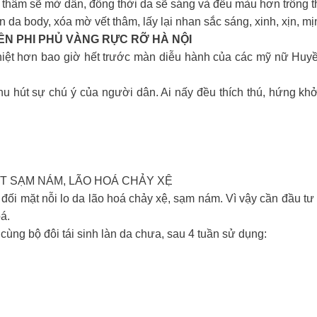
t thâm sẽ mờ dần, đồng thời da sẽ sáng và đều màu hơn trông t
a body, xóa mờ vết thâm, lấy lại nhan sắc sáng, xinh, xịn, mị
N PHI PHỦ VÀNG RỰC RỠ HÀ NỘI
iệt hơn bao giờ hết trước màn diễu hành của các mỹ nữ Huyền 
 hút sự chú ý của người dân. Ai nấy đều thích thú, hứng kh
T SẠM NÁM, LÃO HOÁ CHẢY XỆ
 mặt nỗi lo da lão hoá chảy xệ, sạm nám. Vì vậy cần đầu tư b
á.
ùng bộ đôi tái sinh làn da chưa, sau 4 tuần sử dụng: