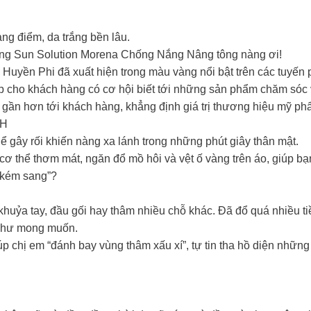
ng điểm, da trắng bền lâu.
ùng Sun Solution Morena Chống Nắng Nâng tông nàng ơi!
uyền Phi đã xuất hiện trong màu vàng nổi bật trên các tuyến 
 cho khách hàng có cơ hội biết tới những sản phẩm chăm sóc
 gần hơn tới khách hàng, khẳng định giá trị thương hiệu mỹ phẩ
SH
 gây rối khiến nàng xa lánh trong những phút giây thân mật.
ơ thể thơm mát, ngăn đổ mồ hôi và vệt ố vàng trên áo, giúp bạn 
“kém sang”?
huỷa tay, đầu gối hay thâm nhiều chỗ khác. Đã đổ quá nhiều t
 như mong muốn.
chị em “đánh bay vùng thâm xấu xí”, tự tin tha hồ diện những