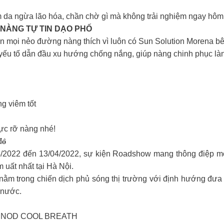
m da ngừa lão hóa, chần chờ gì mà không trải nghiệm ngay hôm
NÀNG TỰ TIN DẠO PHỐ
ên mọi nẻo đường nàng thích vì luôn có Sun Solution Morena bên 
u tố dẫn đầu xu hướng chống nắng, giúp nàng chinh phục làn
g viêm tốt
ực rỡ nàng nhé!
đ𝐨̂
/04/2022 đến 13/04/2022, sự kiện Roadshow mang thông điệp
uất nhất tại Hà Nội.
nằm trong chiến dịch phủ sóng thị trường với định hướng đưa
 nước.
I INOD COOL BREATH