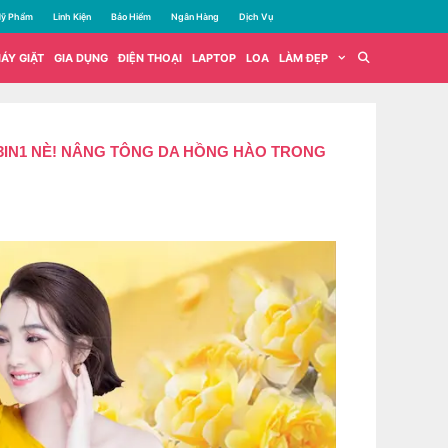
ỹ Phẩm
Linh Kiện
Bảo Hiểm
Ngân Hàng
Dịch Vụ
ÁY GIẶT
GIA DỤNG
ĐIỆN THOẠI
LAPTOP
LOA
LÀM ĐẸP
3IN1 NÈ! NÂNG TÔNG DA HỒNG HÀO TRONG