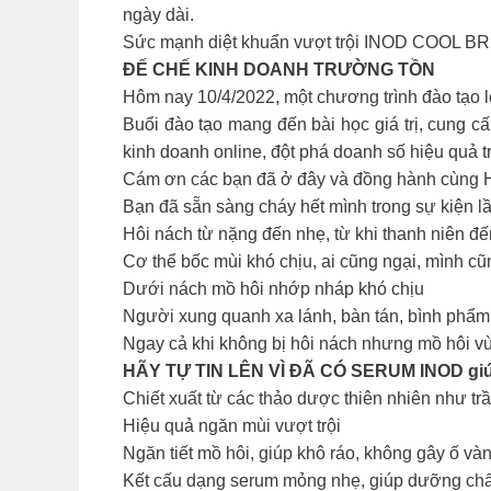
ngày dài.
Sức mạnh diệt khuẩn vượt trội INOD COOL BRE
ĐẾ CHẾ KINH DOANH TRƯỜNG TỒN
Hôm nay 10/4/2022, một chương trình đào tạo l
Buổi đào tạo mang đến bài học giá trị, cung cấ
kinh doanh online, đột phá doanh số hiệu quả t
Cám ơn các bạn đã ở đây và đồng hành cùng H
Bạn đã sẵn sàng cháy hết mình trong sự kiện l
Hôi nách từ nặng đến nhẹ, từ khi thanh niên đế
Cơ thể bốc mùi khó chịu, ai cũng ngại, mình cũ
Dưới nách mồ hôi nhớp nháp khó chịu
Người xung quanh xa lánh, bàn tán, bình phẩm
Ngay cả khi không bị hôi nách nhưng mồ hôi vùn
HÃY TỰ TIN LÊN VÌ ĐÃ CÓ SERUM INOD gi
Chiết xuất từ các thảo dược thiên nhiên như t
Hiệu quả ngăn mùi vượt trội
Ngăn tiết mồ hôi, giúp khô ráo, không gây ố và
Kết cấu dạng serum mỏng nhẹ, giúp dưỡng chất