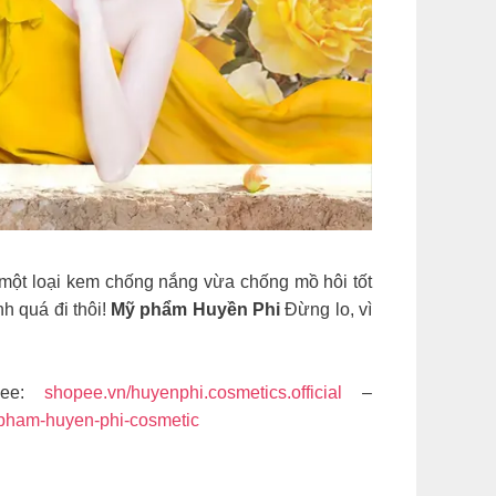
thao, nàng cần tìm một loại kem chống nắng vừa chống mồ hôi tốt
h quá đi thôi!
Mỹ phẩm Huyền Phi
Đừng lo, vì
ee:
shopee.vn/huyenphi.cosmetics.official
–
-pham-huyen-phi-cosmetic