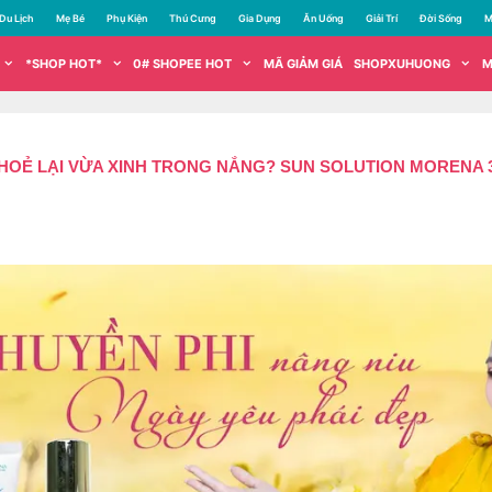
Du Lịch
Mẹ Bé
Phụ Kiện
Thú Cưng
Gia Dụng
Ăn Uống
Giải Trí
Đời Sống
M
*SHOP HOT*
0# SHOPEE HOT
MÃ GIẢM GIÁ
SHOPXUHUONG
M
KHOẺ LẠI VỪA XINH TRONG NẮNG? SUN SOLUTION MORENA 