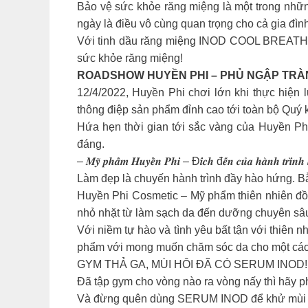
Bảo vệ sức khỏe răng miệng là một trong nhữn
ngày là điều vô cùng quan trọng cho cả gia đình
Với tinh dầu răng miệng INOD COOL BREATH Ng
sức khỏe răng miệng!
ROADSHOW HUYỀN PHI – PHỦ NGẬP TRÀN 
12/4/2022, Huyền Phi chơi lớn khi thực hiện
thông điệp sản phẩm đỉnh cao tới toàn bộ Quý 
Hứa hẹn thời gian tới sắc vàng của Huyền Ph
đáng.
– 𝑴𝒚̃ 𝒑𝒉𝒂̂̉𝒎 𝑯𝒖𝒚𝒆̂̀𝒏 𝑷𝒉𝒊 – Đ𝒊́𝒄𝒉 đ𝒆̂́𝒏 𝒄𝒖̉𝒂 𝒉𝒂̀𝒏𝒉 𝒕𝒓𝒊̀𝒏𝒉 
Làm đẹp là chuyến hành trình đầy hào hứng. Bằ
Huyền Phi Cosmetic – Mỹ phẩm thiên nhiên đồ
nhỏ nhặt từ làm sạch da đến dưỡng chuyên sâ
Với niềm tự hào và tình yêu bất tận với thiên 
phẩm với mong muốn chăm sóc da cho một cách
GYM THẢ GA, MÙI HÔI ĐÃ CÓ SERUM INOD!
Đã tập gym cho vòng nào ra vòng nấy thì hãy p
Và đừng quên dùng SERUM INOD để khử mùi và