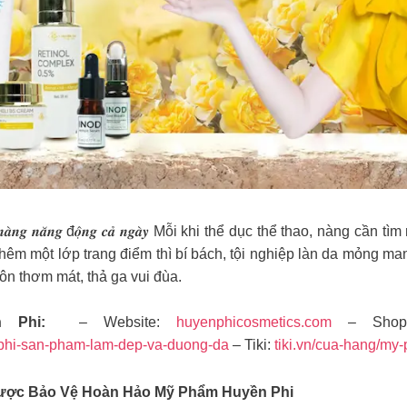
𝒉𝒂̣̆𝒕 𝒄𝒉𝒐 𝒏𝒂̀𝒏𝒈 𝒏𝒂̆𝒏𝒈 đ𝒐̣̂𝒏𝒈 𝒄𝒂̉ 𝒏𝒈𝒂̀𝒚 Mỗi khi thể dục thể 
êm một lớp trang điểm thì bí bách, tội nghiệp làn da mỏng man
n thơm mát, thả ga vui đùa.
n Phi:
– Website:
huyenphicosmetics.com
– Shop
phi-san-pham-lam-dep-va-duong-da
– Tiki:
tiki.vn/cua-hang/my
ược Bảo Vệ Hoàn Hảo Mỹ Phẩm Huyền Phi