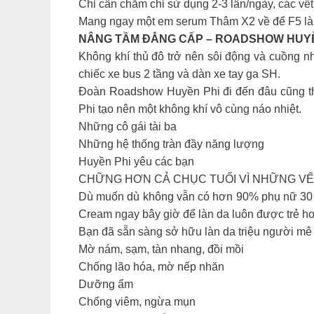
Chỉ cần chăm chỉ sử dụng 2-3 lần/ngày, các vế
Mang ngay một em serum Thâm X2 về để F5 làn d
NÂNG TẦM ĐẲNG CẤP – ROADSHOW HUYỀ
Không khí thủ đô trở nên sôi động và cuồng nh
chiếc xe bus 2 tầng và dàn xe tay ga SH.
Đoàn Roadshow Huyền Phi đi đến đâu cũng thu
Phi tạo nên một không khí vô cùng náo nhiệt.
Những cô gái tài ba
Những hệ thống tràn đầy năng lượng
Huyền Phi yêu các bạn
CHỮNG HƠN CẢ CHỤC TUỔI VÌ NHỮNG VẾ
Dù muốn dù không vẫn có hơn 90% phụ nữ 30 đối
Cream ngay bây giờ để làn da luôn được trẻ ho
Bạn đã sẵn sàng sở hữu làn da triệu người mê c
Mờ nám, sạm, tàn nhang, đồi mồi
Chống lão hóa, mờ nếp nhăn
Dưỡng ẩm
Chống viêm, ngừa mụn