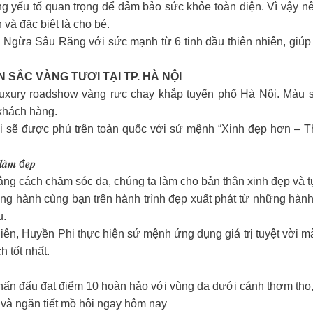
g yếu tố quan trọng để đảm bảo sức khỏe toàn diện. Vì vậy nê
 và đặc biệt là cho bé.
ừa Sâu Răng với sức mạnh từ 6 tinh dầu thiên nhiên, giúp n
SẮC VÀNG TƯƠI TẠI TP. HÀ NỘI
 luxury roadshow vàng rực chạy khắp tuyến phố Hà Nội. Màu s
khách hàng.
i sẽ được phủ trên toàn quốc với sứ mệnh “Xinh đẹp hơn – 
𝒍𝒂̀𝒎 đ𝒆̣𝒑
ng cách chăm sóc da, chúng ta làm cho bản thân xinh đẹp và tự
ng hành cùng bạn trên hành trình đẹp xuất phát từ những hàn
u.
nhiên, Huyền Phi thực hiện sứ mệnh ứng dụng giá trị tuyệt vời 
 tốt nhất.
hấn đấu đạt điểm 10 hoàn hảo với vùng da dưới cánh thơm tho, 
 ngăn tiết mồ hôi ngay hôm nay