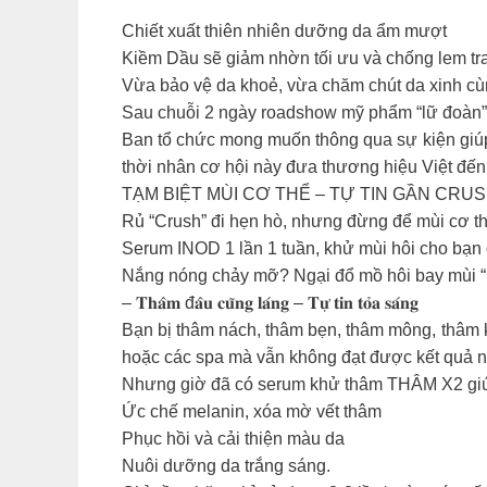
Chiết xuất thiên nhiên dưỡng da ẩm mượt
Kiềm Dầu sẽ giảm nhờn tối ưu và chống lem tra
Vừa bảo vệ da khoẻ, vừa chăm chút da xinh c
Sau chuỗi 2 ngày roadshow mỹ phẩm “lữ đoàn” H
Ban tổ chức mong muốn thông qua sự kiện giúp
thời nhân cơ hội này đưa thương hiệu Việt đến
TẠM BIỆT MÙI CƠ THỂ – TỰ TIN GẦN CRU
Rủ “Crush” đi hẹn hò, nhưng đừng để mùi cơ thể
Serum INOD 1 lần 1 tuần, khử mùi hôi cho bạn c
Nắng nóng chảy mỡ? Ngại đổ mồ hôi bay mùi 
– 𝐓𝐡𝐚̂𝐦 đ𝐚̂𝐮 𝐜𝐮̃𝐧𝐠 𝐥𝐚́𝐧𝐠 – 𝐓𝐮̛̣ 𝐭𝐢𝐧 𝐭𝐨̉𝐚 𝐬𝐚́𝐧𝐠
Bạn bị thâm nách, thâm bẹn, thâm mông, thâm k
hoặc các spa mà vẫn không đạt được kết quả
Nhưng giờ đã có serum khử thâm THÂM X2 giúp 
Ức chế melanin, xóa mờ vết thâm
Phục hồi và cải thiện màu da
Nuôi dưỡng da trắng sáng.