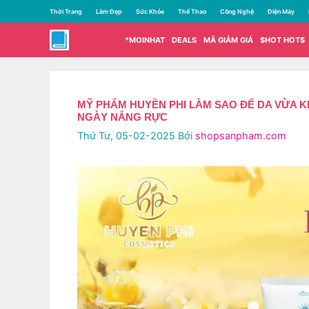
Chuyển
Thời Trang
Làm Đẹp
Sức Khỏe
Thể Thao
Công Nghệ
Điện Máy
đến
nội
*MOINHAT
DEALS
MÃ GIẢM GIÁ
$HOT HOT$
dung
MỸ PHẨM HUYỀN PHI LÀM SAO ĐỂ DA VỪA 
NGÀY NẮNG RỰC
Thứ Tư, 05-02-2025
Bởi
shopsanpham.com