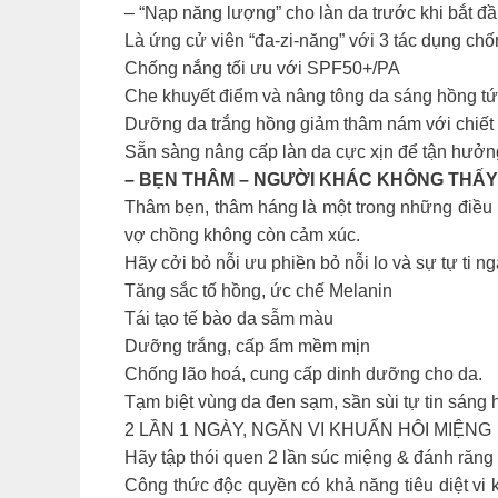
– “Nạp năng lượng” cho làn da trước khi bắt 
Là ứng cử viên “đa-zi-năng” với 3 tác dụng chố
Chống nắng tối ưu với SPF50+/PA
Che khuyết điểm và nâng tông da sáng hồng tức
Dưỡng da trắng hồng giảm thâm nám với chiết x
Sẵn sàng nâng cấp làn da cực xịn để tận hưởn
– BẸN THÂM – NGƯỜI KHÁC KHÔNG THẤY
Thâm bẹn, thâm háng là một trong những điều m
vợ chồng không còn cảm xúc.
Hãy cởi bỏ nỗi ưu phiền bỏ nỗi lo và sự tự ti 
Tăng sắc tố hồng, ức chế Melanin
Tái tạo tế bào da sẫm màu
Dưỡng trắng, cấp ẩm mềm mịn
Chống lão hoá, cung cấp dinh dưỡng cho da.
Tạm biệt vùng da đen sạm, sần sùi tự tin sán
2 LẦN 1 NGÀY, NGĂN VI KHUẨN HÔI MIỆNG
Hãy tập thói quen 2 lần súc miệng & đánh ră
Công thức độc quyền có khả năng tiêu diệt vi 