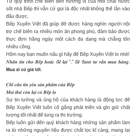
Từ quy trình chế biến đến hương vị của mỗi chai nước
sốt nhà Bếp thì vẫn cứ gọi là độc nhất không thể lẫn vào
đâu được.
Bếp Xuyên Việt đã giúp đỡ được hàng nghìn người nội
trợ chế biến ra nhiều món ăn phong phú, đảm bảo được
thực đơn hằng ngày một cách đa dạng mà chẳng tốn
nhiều công.
Hôm nay bạn muốn nấu gì hãy để Bếp Xuyên Việt lo nhé!
𝑵𝒉𝒂̆́𝒏 𝒕𝒊𝒏 𝒄𝒉𝒐 𝑩𝒆̂́𝒑 𝒉𝒐𝒂̣̆𝒄 đ𝒆̂̉ 𝒍𝒂̣𝒊 “.” đ𝒆̂̉ đ𝒖̛𝒐̛̣𝒄 𝒕𝒖̛ 𝒗𝒂̂́𝒏 𝒎𝒖𝒂 𝒉𝒂̀𝒏𝒈.
𝗠𝘂𝗮 𝘀𝗶̉ 𝗰𝗼́ 𝗴𝗶𝗮́ 𝘁𝗼̂́𝘁.
𝑪𝒉𝒊̉ 𝒄𝒂̂̀𝒏 𝒕𝒊𝒏 𝒚𝒆̂𝒖 𝒔𝒂̉𝒏 𝒑𝒉𝒂̂̉𝒎 𝒄𝒖̉𝒂 𝑩𝒆̂́𝒑
𝑴𝒐̣𝒊 𝒕𝒉𝒖̛́ 𝒄𝒐̀𝒏 𝒍𝒂̣𝒊 𝒄𝒐́ 𝑩𝒆̂́𝒑 𝒍𝒐
Sự tin tưởng và ủng hộ của khách hàng là động lực để
Bếp Xuyên Việt luôn cố gắng phát triển và gìn giữ chất
lượng tốt nhất để tung ra thị trường.
Bếp luôn gửi đến quý khách hàng những sản phẩm làm
ra từ những nguyên liệu được chắt lọc kĩ càng, mang lại