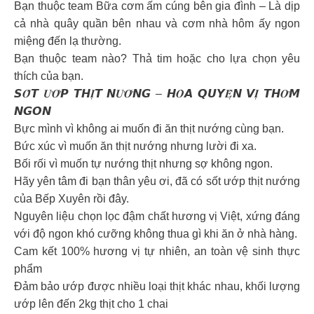
Bạn thuộc team Bữa cơm ấm cúng bên gia đình – Là dịp
cả nhà quây quần bên nhau và cơm nhà hôm ấy ngon
miệng đến lạ thường.
Bạn thuộc team nào? Thả tim hoặc cho lựa chọn yêu
thích của bạn.
𝙎𝑶̂́𝙏 𝑼̛𝑶̛́𝙋 𝙏𝙃𝑰̣𝙏 𝙉𝑼̛𝑶̛́𝙉𝙂 – 𝙃𝑶̀𝘼 𝙌𝙐𝙔𝑬̣̂𝙉 𝙑𝑰̣ 𝙏𝙃𝑶̛𝙈
𝙉𝙂𝙊𝙉
Bực mình vì không ai muốn đi ăn thịt nướng cùng bạn.
Bức xúc vì muốn ăn thịt nướng nhưng lười đi xa.
Bối rối vì muốn tự nướng thịt nhưng sợ không ngon.
Hãy yên tâm đi bạn thân yêu ơi, đã có sốt ướp thịt nướng
của Bếp Xuyên rồi đây.
Nguyên liệu chọn lọc đậm chất hương vị Việt, xứng đáng
với độ ngon khó cưỡng không thua gì khi ăn ở nhà hàng.
Cam kết 100% hương vị tự nhiên, an toàn vệ sinh thực
phẩm
Đảm bảo ướp được nhiều loại thịt khác nhau, khối lượng
ướp lên đến 2kg thịt cho 1 chai