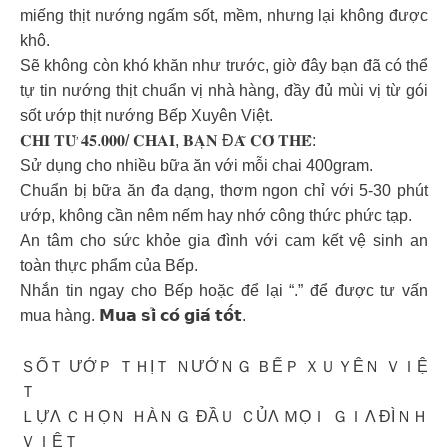
miếng thịt nướng ngấm sốt, mềm, nhưng lại không được
khô.
Sẽ không còn khó khăn như trước, giờ đây bạn đã có thể
tự tin nướng thịt chuẩn vị nhà hàng, đầy đủ mùi vị từ gói
sốt ướp thịt nướng Bếp Xuyên Việt.
𝐂𝐇𝐈̉ 𝐓𝐔̛̀ 𝟒𝟓.𝟎𝟎𝟎/ 𝐂𝐇𝐀𝐈, 𝐁𝐀̣𝐍 Đ𝐀̃ 𝐂𝐎́ 𝐓𝐇𝐄̂̉:
Sử dụng cho nhiều bữa ăn với mỗi chai 400gram.
Chuẩn bị bữa ăn đa dạng, thơm ngon chỉ với 5-30 phút
ướp, không cần nêm nếm hay nhớ công thức phức tạp.
An tâm cho sức khỏe gia đình với cam kết vệ sinh an
toàn thực phẩm của Bếp.
Nhắn tin ngay cho Bếp hoặc để lại “.” để được tư vấn
mua hàng. 𝗠𝘂𝗮 𝘀𝗶̉ 𝗰𝗼́ 𝗴𝗶𝗮́ 𝘁𝗼̂́𝘁.
ＳỐＴ ƯỚＰ ＴＨỊＴ ＮƯỚＮＧ ＢẾＰ ＸＵＹÊＮ ＶＩỆ
Ｔ
ＬỰΛ ＣＨỌＮ ＨÀＮＧ ĐẦＵ ＣỦΛ ＭỌＩ ＧＩΛ ĐÌＮＨ
ＶＩỆＴ