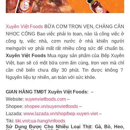
Xuyên Việt Foods
BỮA CƠM TRỌN VẸN, CHẲNG CẦN
NHỌC CÔNG Bao việc phải lo toan, nào là công việc ở
công ty, việc nhà, cơm nước ở nhà khiến người
mẹ/người vợ phải mất rất nhiều công sức để chuẩn bị.
Xuyên Việt Foods
Mua ngay sản phẩm của Bếp Xuyên
Việt, bạn sẽ có một bữa cơm ấm cúng, trọn vẹn mà chỉ
cần chế biến chưa đầy 30 phút. Tin được không ?
Nguyên liệu tự nhiên, an toàn với sức khỏe.
GIAN HÀNG TMĐT Xuyên Việt Foods:
–
Website:
xuyenvietfoods.com
–
Shopee:
shopee.vn/xuyenvietfoods
–
Lazada:
www.lazada.vn/shop/bep-xuyen-viet
–
Tiki:
tiki.vn/cua-hang/vnfoods
Sử Dụng Được Cho Nhiều Loại Thịt: Gà, Bò, Heo,