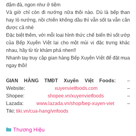
đậm đà, ngon như ở tiệm
Và giờ chỉ còn đi nướng nữa thôi nào. Dù là bếp than
hay lò nướng, nồi chiên không dầu thì vẫn sốt ta vẫn cân
được cả nhé
Đặc biệt thêm, với mỗi loại hình thức chế biến thì sốt ướp
của Bếp Xuyên Việt lại cho một mùi vị đặc trưng khác
nhau, hãy từ từ khám phá nhen!!
Nhanh tay truy cập gian hàng Bếp Xuyên Việt để đặt mua
ngay thôi!
GIAN HÀNG TMĐT Xuyên Việt Foods:
–
Website:
xuyenvietfoods.com
–
Shopee:
shopee.vn/xuyenvietfoods
–
Lazada:
www.lazada.vn/shop/bep-xuyen-viet
–
Tiki:
tiki.vn/cua-hang/vnfoods
Danh
Thương Hiệu