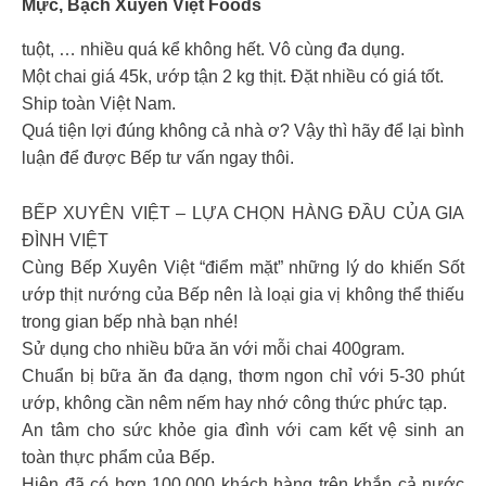
Mực, Bạch
Xuyên Việt Foods
tuột, … nhiều quá kể không hết. Vô cùng đa dụng.
Một chai giá 45k, ướp tận 2 kg thịt. Đặt nhiều có giá tốt.
Ship toàn Việt Nam.
Quá tiện lợi đúng không cả nhà ơ? Vậy thì hãy để lại bình
luận để được Bếp tư vấn ngay thôi.
BẾP XUYÊN VIỆT – LỰA CHỌN HÀNG ĐẦU CỦA GIA
ĐÌNH VIỆT
Cùng Bếp Xuyên Việt “điểm mặt” những lý do khiến Sốt
ướp thịt nướng của Bếp nên là loại gia vị không thể thiếu
trong gian bếp nhà bạn nhé!
Sử dụng cho nhiều bữa ăn với mỗi chai 400gram.
Chuẩn bị bữa ăn đa dạng, thơm ngon chỉ với 5-30 phút
ướp, không cần nêm nếm hay nhớ công thức phức tạp.
An tâm cho sức khỏe gia đình với cam kết vệ sinh an
toàn thực phẩm của Bếp.
Hiện đã có hơn 100.000 khách hàng trên khắp cả nước