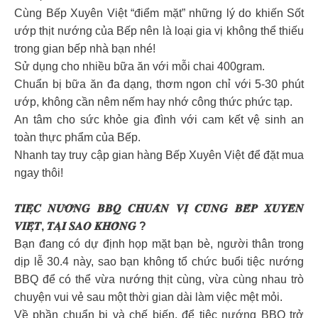
Cùng Bếp Xuyên Việt “điểm mặt” những lý do khiến Sốt
ướp thịt nướng của Bếp nên là loại gia vị không thể thiếu
trong gian bếp nhà bạn nhé!
Sử dụng cho nhiều bữa ăn với mỗi chai 400gram.
Chuẩn bị bữa ăn đa dạng, thơm ngon chỉ với 5-30 phút
ướp, không cần nêm nếm hay nhớ công thức phức tạp.
An tâm cho sức khỏe gia đình với cam kết vệ sinh an
toàn thực phẩm của Bếp.
Nhanh tay truy cập gian hàng Bếp Xuyên Việt để đặt mua
ngay thôi!
𝑻𝑰𝑬̣̂𝑪 𝑵𝑼̛𝑶̛́𝑵𝑮 𝑩𝑩𝑸 𝑪𝑯𝑼𝑨̂̉𝑵 𝑽𝑰̣ 𝑪𝑼̀𝑵𝑮 𝑩𝑬̂́𝑷 𝑿𝑼𝒀𝑬̂𝑵
𝑽𝑰𝑬̣̂𝑻, 𝑻𝑨̣𝑰 𝑺𝑨𝑶 𝑲𝑯𝑶̂𝑵𝑮 ?
Bạn đang có dự định họp mặt bạn bè, người thân trong
dịp lễ 30.4 này, sao bạn không tổ chức buổi tiệc nướng
BBQ để có thể vừa nướng thịt cùng, vừa cùng nhau trò
chuyện vui vẻ sau một thời gian dài làm việc mệt mỏi.
Về phần chuẩn bị và chế biến, để tiệc nướng BBQ trở