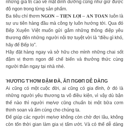
những giá trị cao về mặt dinh dưỡng cũng như giữ được
độ ngon trong từng sản phẩm.
Ba tiêu chí thơm 𝐍𝐆𝐎𝐍 – 𝐓𝐈𝐄̣̂𝐍 𝐋𝐎̛̣𝐈 – 𝐀𝐍 𝐓𝐎𝐀̀𝐍 luôn là
sự ưu tiên hàng đầu mà công ty luôn hướng tới. Qua đó
Bếp Xuyên Việt muốn gửi gắm những thông điệp yêu
thương đến những người nội trợ tuyệt vời là “điều gì khó,
hãy để Bếp lo”.
Hãy đặt hàng ngay và sở hữu cho mình những chai sốt
đậm vị thơm ngon để chế biến và thưởng thức cùng
người thân ngay tại nhà nhé.
ΉƯƠПG ƬΉƠM ĐẬM ĐÀ, ĂП ПGӨП DỄ DÀПG
Ai cũng có một cuộc đời, ai cũng có gia đình, ở đó là
những người yêu thương ta vô điều kiện, vì vậy dù bận
thế nào thì người mẹ/vợ cũng chuẩn bị một bữa cơm
thịnh soạn và ấm cúng cho chúng ta.
Để giúp các người mẹ/vợ không còn chờ đợi lâu, không
còn tốn thời gian làm gia vị tẩm ướt. Và có thể dễ dàng