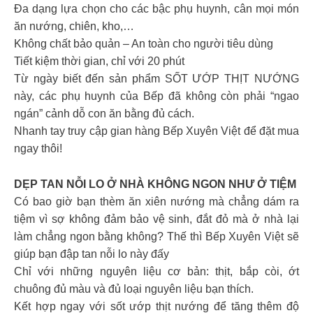
Đa dạng lựa chọn cho các bậc phụ huynh, cân mọi món
ăn nướng, chiên, kho,…
Không chất bảo quản – An toàn cho người tiêu dùng
Tiết kiệm thời gian, chỉ với 20 phút
Từ ngày biết đến sản phẩm SỐT ƯỚP THỊT NƯỚNG
này, các phụ huynh của Bếp đã không còn phải “ngao
ngán” cảnh dỗ con ăn bằng đủ cách.
Nhanh tay truy cập gian hàng Bếp Xuyên Việt để đặt mua
ngay thôi!
DẸP TAN NỖI LO Ở NHÀ KHÔNG NGON NHƯ Ở TIỆM
Có bao giờ bạn thèm ăn xiên nướng mà chẳng dám ra
tiệm vì sợ không đảm bảo vệ sinh, đắt đỏ mà ở nhà lại
làm chẳng ngon bằng không? Thế thì Bếp Xuyên Việt sẽ
giúp bạn đập tan nỗi lo này đấy
Chỉ với những nguyên liệu cơ bản: thịt, bắp còi, ớt
chuông đủ màu và đủ loại nguyên liệu bạn thích.
Kết hợp ngay với sốt ướp thịt nướng để tăng thêm độ