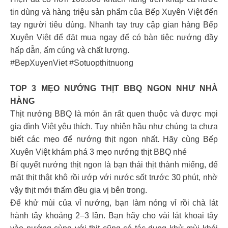
tin dùng và hàng triệu sản phẩm của Bếp Xuyên Việt đến
tay người tiêu dùng. Nhanh tay truy cập gian hàng Bếp
Xuyên Việt để đặt mua ngay để có bàn tiệc nướng đầy
hấp dẫn, ấm cúng và chất lượng.
#BepXuyenViet #Sotuopthitnuong
TOP 3 MẸO NƯỚNG THỊT BBQ NGON NHƯ NHÀ
HÀNG
Thịt nướng BBQ là món ăn rất quen thuộc và được mọi
gia đình Việt yêu thích. Tuy nhiên hầu như chúng ta chưa
biết các mẹo để nướng thịt ngon nhất. Hãy cùng Bếp
Xuyên Việt khám phá 3 mẹo nướng thịt BBQ nhé
Bí quyết nướng thịt ngon là bạn thái thịt thành miếng, để
mặt thịt thật khô rồi ướp với nước sốt trước 30 phút, nhờ
vậy thịt mới thấm đều gia vị bên trong.
Để khử mùi của vỉ nướng, bạn làm nóng vỉ rồi chà lát
hành tây khoảng 2–3 lần. Bạn hãy cho vài lát khoai tây