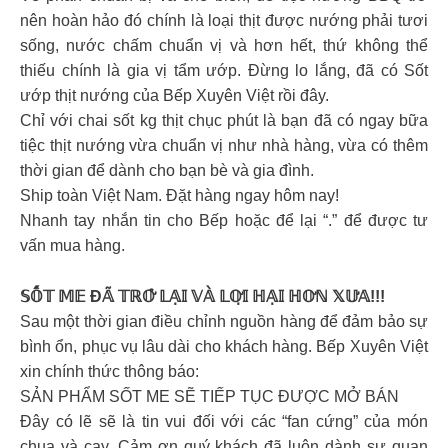
nên hoàn hảo đó chính là loại thịt được nướng phải tươi
sống, nước chấm chuẩn vị và hơn hết, thứ không thể
thiếu chính là gia vị tẩm ướp. Đừng lo lắng, đã có Sốt
ướp thịt nướng của Bếp Xuyên Việt rồi đây.
Chỉ với chai sốt kg thịt chục phút là bạn đã có ngay bữa
tiệc thịt nướng vừa chuẩn vị như nhà hàng, vừa có thêm
thời gian để dành cho bạn bè và gia đình.
Ship toàn Việt Nam. Đặt hàng ngay hôm nay!
Nhanh tay nhắn tin cho Bếp hoặc để lại “.” để được tư
vấn mua hàng.
𝕊𝕆̂́𝕋 𝕄𝔼 Đ𝔸̃ 𝕋ℝ𝕆̛̉ 𝕃𝔸̣𝕀 𝕍𝔸̀ 𝕃𝕆̛̣𝕀 ℍ𝔸̣𝕀 ℍ𝕆̛ℕ 𝕏𝕌̛𝔸!!!
Sau một thời gian điều chỉnh nguồn hàng để đảm bảo sự
bình ổn, phục vụ lâu dài cho khách hàng. Bếp Xuyên Việt
xin chính thức thông báo:
SẢN PHẨM SỐT ME SẼ TIẾP TỤC ĐƯỢC MỞ BÁN
Đây có lẽ sẽ là tin vui đối với các “fan cứng” của món
chua và cay. Cảm ơn quý khách đã luôn dành sự quan