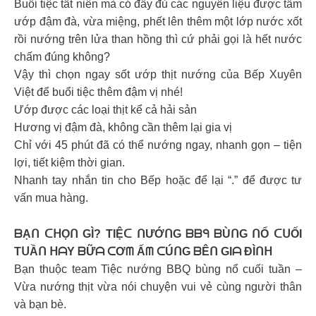
Buổi tiệc tất niên mà có đầy đủ các nguyên liệu được tẩm
ướp đậm đà, vừa miệng, phết lên thêm một lớp nước xốt
rồi nướng trên lửa than hồng thì cứ phải gọi là hết nước
chấm đúng không?
Vậy thì chọn ngay sốt ướp thịt nướng của Bếp Xuyên
Việt để buổi tiệc thêm đậm vị nhé!
Ướp được các loại thịt kể cả hải sản
Hương vị đậm đà, không cần thêm lại gia vị
Chỉ với 45 phút đã có thể nướng ngay, nhanh gọn – tiện
lợi, tiết kiệm thời gian.
Nhanh tay nhắn tin cho Bếp hoặc để lại “.” để được tư
vấn mua hàng.
ᗷẠᑎ ᑕᕼỌᑎ GÌ? TIỆᑕ ᑎƯỚᑎG ᗷᗷᑫ ᗷÙᑎG ᑎỔ ᑕᑌỐI
TᑌẦᑎ ᕼᗩY ᗷỮᗩ ᑕƠᗰ Ấᗰ ᑕÚᑎG ᗷÊᑎ GIᗩ ĐÌᑎᕼ
Bạn thuộc team Tiệc nướng BBQ bùng nổ cuối tuần –
Vừa nướng thịt vừa nói chuyện vui vẻ cùng người thân
và bạn bè.