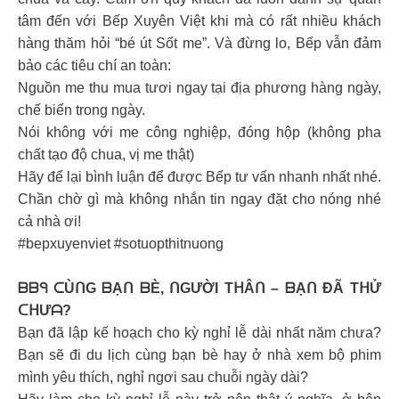
tâm đến với Bếp Xuyên Việt khi mà có rất nhiều khách
hàng thăm hỏi “bé út Sốt me”. Và đừng lo, Bếp vẫn đảm
bảo các tiêu chí an toàn:
Nguồn me thu mua tươi ngay tại địa phương hàng ngày,
chế biến trong ngày.
Nói không với me công nghiệp, đóng hộp (không pha
chất tạo độ chua, vị me thật)
Hãy để lại bình luận để được Bếp tư vấn nhanh nhất nhé.
Chần chờ gì mà không nhắn tin ngay đặt cho nóng nhé
cả nhà ơi!
#bepxuyenviet #sotuopthitnuong
ᗷᗷᑫ ᑕÙᑎG ᗷẠᑎ ᗷÈ, ᑎGƯỜI TᕼÂᑎ – ᗷẠᑎ ĐÃ TᕼỬ
ᑕᕼƯᗩ?
Bạn đã lập kế hoạch cho kỳ nghỉ lễ dài nhất năm chưa?
Bạn sẽ đi du lịch cùng bạn bè hay ở nhà xem bộ phim
mình yêu thích, nghỉ ngơi sau chuỗi ngày dài?