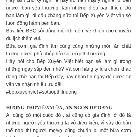
Hãy làm cho kỳ nghỉ lễ này trở nên thật ý nghĩa, ở bên
người bạn yêu thương, làm những điều bạn thích. Dù
bạn làm gì, đi đâu chăng nữa thì Bếp Xuyên Việt vẫn sẽ
luôn đồng hành bên bạn.
Bữa tiệc BBQ sôi động mỗi khi đêm về khiến cho chuyến
du lịch thêm vui.
Bữa cơm gia đình ấm cúng cùng những món ăn chất
lượng được phù phép bởi sốt ướp thịt nướng.
Hãy nói cho Bếp Xuyên Việt biết bạn sẽ làm gì trong
những ngày sắp đến nhé? Và còn hàng tỷ lựa chọn khác
đang chờ bạn tại Bếp đấy, hãy nhắn tin ngay để được tư
vấn và nhận nhiều ưu đãi!
#bepxuyenviet #sotuopthitnuong
𝐇𝐔̛𝐎̛𝐍𝐆 𝐓𝐇𝐎̛𝐌 Đ𝐀̣̂𝐌 Đ𝐀̀, 𝐀̆𝐍 𝐍𝐆𝐎𝐍 𝐃𝐄̂̃ 𝐃𝐀̀𝐍𝐆
Ai cũng có một cuộc đời, ai cũng có gia đình, ở đó là
những người yêu thương ta vô điều kiện, vì vậy dù bận
thế nào thì người mẹ/vợ cũng chuẩn bị một bữa cơm