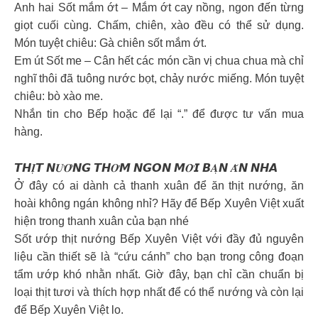
Anh hai Sốt mắm ớt – Mắm ớt cay nồng, ngon đến từng
giọt cuối cùng. Chấm, chiên, xào đều có thể sử dụng.
Món tuyệt chiêu: Gà chiên sốt mắm ớt.
Em út Sốt me – Cân hết các món cần vị chua chua mà chỉ
nghĩ thôi đã tuông nước bọt, chảy nước miếng. Món tuyệt
chiêu: bò xào me.
Nhắn tin cho Bếp hoặc để lại “.” để được tư vấn mua
hàng.
𝙏𝙃𝑰̣𝙏 𝙉𝑼̛𝑶̛́𝙉𝙂 𝙏𝙃𝑶̛𝙈 𝙉𝙂𝙊𝙉 𝙈𝑶̛̀𝙄 𝘽𝑨̣𝙉 𝑨̆𝙉 𝙉𝙃𝘼
Ở đây có ai dành cả thanh xuân để ăn thịt nướng, ăn
hoài không ngán không nhỉ? Hãy để Bếp Xuyên Việt xuất
hiện trong thanh xuân của bạn nhé
Sốt ướp thịt nướng Bếp Xuyên Việt với đầy đủ nguyên
liệu cần thiết sẽ là “cứu cánh” cho bạn trong công đoạn
tẩm ướp khó nhằn nhất. Giờ đây, bạn chỉ cần chuẩn bị
loại thịt tươi và thích hợp nhất để có thể nướng và còn lại
để Bếp Xuyên Việt lo.