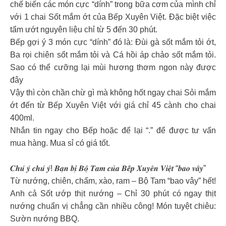
chế biến các món cực “dính” trong bữa cơm của mình chỉ
với 1 chai Sốt mắm ớt của Bếp Xuyên Việt. Đặc biệt việc
tẩm ướt nguyên liệu chỉ từ 5 đến 30 phút.
Bếp gợi ý 3 món cực “dính” đó là: Đùi gà sốt mắm tỏi ớt,
Ba rọi chiên sốt mắm tỏi và Cá hồi áp chảo sốt mắm tỏi.
Sao có thể cưỡng lại mùi hương thơm ngon này được
đây
Vậy thì còn chần chừ gì mà không hốt ngay chai Sỏi mắm
ớt đến từ Bếp Xuyên Việt với giá chỉ 45 cành cho chai
400ml.
Nhắn tin ngay cho Bếp hoặc để lại “.” để được tư vấn
mua hàng. Mua sỉ có giá tốt.
𝑪𝒉𝒖́ 𝒚́ 𝒄𝒉𝒖́ 𝒚́! 𝑩𝒂̣𝒏 𝒃𝒊̣ 𝑩𝒐̣̂ 𝑻𝒂𝒎 𝒄𝒖̉𝒂 𝑩𝒆̂́𝒑 𝑿𝒖𝒚𝒆̂𝒏 𝑽𝒊𝒆̣̂𝒕 “𝒃𝒂𝒐 𝒗𝒂̂𝒚”
Từ nướng, chiên, chấm, xào, ram – Bộ Tam “bao vây” hết!
Anh cả Sốt ướp thịt nướng – Chỉ 30 phút có ngay thịt
nướng chuẩn vị chẳng cần nhiều công! Món tuyệt chiêu:
Sườn nướng BBQ.