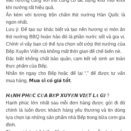
vào nướng cùng với thịt cũng có tác dụng khử mùi khói
khi nướng rất hiệu quả.
Ăn kèm với tương trộn chấm thịt nướng Hàn Quốc là
ngon nhất.
Lưu ý: Để tạo sự khác biệt và tạo nên hương vị món ăn
thịt nướng BBQ hoàn hảo đó là phần nước sốt và gia vị.
Chính vì vậy bạn có thể lựa chọn sốt ướp thịt nướng của
Bếp Xuyên Việt mà không mất thời gian để chế biến nè.
Đặc biệt không chất bảo quản, cam kết vệ sinh an toàn
thực phẩm của Bếp.
Nhắn tin ngay cho Bếp hoặc để lại “.” để được tư vấn
mua hàng. 𝗠𝘂𝗮 𝘀𝗶̉ 𝗰𝗼́ 𝗴𝗶𝗮́ 𝘁𝗼̂́𝘁.
𝙃𝑨̣𝙉𝙃 𝙋𝙃𝑼́𝘾 𝘾𝑼̉𝘼 𝘽𝑬̂́𝙋 𝙓𝙐𝙔𝑬̂𝙉 𝙑𝙄𝑬̣̂𝙏 𝙇𝑨̀ 𝙂𝑰̀ ?
Hạnh phúc lớn nhất sau mỗi đơn hàng được gửi đi đó
chính là luôn được khách hàng yêu thương và tin dùng
lựa chọn lại những sản phẩm nhà Bếp trong bữa cơm gia
đình.