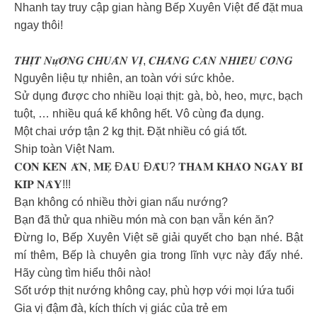
Nhanh tay truy cập gian hàng Bếp Xuyên Việt để đặt mua
ngay thôi!
𝑻𝑯𝑰̣𝑻 𝑵𝒖̛̣𝑶̛́𝑵𝑮 𝑪𝑯𝑼𝑨̂̉𝑵 𝑽𝑰̣, 𝑪𝑯𝑨̆̉𝑵𝑮 𝑪𝑨̂̀𝑵 𝑵𝑯𝑰𝑬̂̀𝑼 𝑪𝑶̂𝑵𝑮
Nguyên liệu tự nhiên, an toàn với sức khỏe.
Sử dụng được cho nhiều loại thịt: gà, bò, heo, mực, bạch
tuột, … nhiều quá kể không hết. Vô cùng đa dụng.
Một chai ướp tận 2 kg thịt. Đặt nhiều có giá tốt.
Ship toàn Việt Nam.
𝐂𝐎𝐍 𝐊𝐄́𝐍 𝐀̆𝐍, 𝐌𝐄̣ Đ𝐀𝐔 Đ𝐀̂̀𝐔? 𝐓𝐇𝐀𝐌 𝐊𝐇𝐀̉𝐎 𝐍𝐆𝐀𝐘 𝐁𝐈́
𝐊𝐈́𝐏 𝐍𝐀̀𝐘!!!
Bạn không có nhiều thời gian nấu nướng?
Bạn đã thử qua nhiều món mà con bạn vẫn kén ăn?
Đừng lo, Bếp Xuyên Việt sẽ giải quyết cho bạn nhé. Bật
mí thêm, Bếp là chuyên gia trong lĩnh vực này đấy nhé.
Hãy cùng tìm hiểu thôi nào!
Sốt ướp thịt nướng không cay, phù hợp với mọi lứa tuổi
Gia vị đậm đà, kích thích vị giác của trẻ em