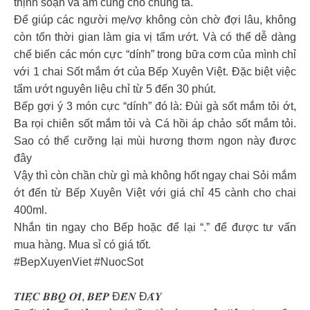
thịnh soạn và ấm cúng cho chúng ta.
Để giúp các người mẹ/vợ không còn chờ đợi lâu, không
còn tốn thời gian làm gia vị tẩm ướt. Và có thể dễ dàng
chế biến các món cực “dính” trong bữa cơm của mình chỉ
với 1 chai Sốt mắm ớt của Bếp Xuyên Việt. Đặc biệt việc
tẩm ướt nguyên liệu chỉ từ 5 đến 30 phút.
Bếp gợi ý 3 món cực “dính” đó là: Đùi gà sốt mắm tỏi ớt,
Ba rọi chiên sốt mắm tỏi và Cá hồi áp chảo sốt mắm tỏi.
Sao có thể cưỡng lại mùi hương thơm ngon này được
đây
Vậy thì còn chần chừ gì mà không hốt ngay chai Sỏi mắm
ớt đến từ Bếp Xuyên Việt với giá chỉ 45 cành cho chai
400ml.
Nhắn tin ngay cho Bếp hoặc để lại “.” để được tư vấn
mua hàng. Mua sỉ có giá tốt.
#BepXuyenViet #NuocSot
𝑻𝑰𝑬̣̂𝑪 𝑩𝑩𝑸 𝑶̛𝑰, 𝑩𝑬̂́𝑷 Đ𝑬̂́𝑵 Đ𝑨̂𝒀