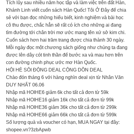
Tích lũy sau nhiều năm học tập và làm việc trên đất Hàn,
Khánh Linh viết cuốn sách Hàn Quốc! Tôi Ở Đây để chia
sẻ với bạn đọc những hiểu biết, kinh nghiệm và bài học
cô thu được, chắc hẳn sẽ rất có ích cho những ai đang
tìm đường tới chân trời mơ ước mang tên xứ sở kim chi.
Cuốn sách hơn hai trăm trang được chia thành 30 ngày.
Mỗi ngày đọc một chương sách giống như chúng ta đang
được lên dây cót tinh thần để bước xa và mau hơn trên
con đường chinh phục ước mơ Hàn Quốc.
HỘI HÈ SÔI ĐỘNG DEAL CỘNG DỒN DEAL
Chào đón tháng 6 với hàng nghìn deal xịn từ Nhân Văn
DUY NHẤT 06.06
Nhập mã HOIHE6 giảm 6k cho tất cả đơn từ 59k
Nhập mã HOIHE16 giảm 16k cho tất cả đơn từ 99k
Nhập mã HOIHE36 giảm 36k cho tất cả đơn từ 299k
Nhập mã HOIHE66 giảm 66k cho tất cả đơn từ 599k
Số lượng quà và voucher có hạn, MUA NGAY tại đây:
shopee.vn?3zbApwb