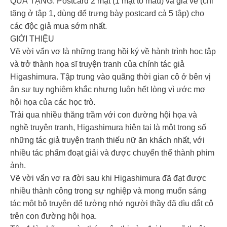
QUÀ TẶNG: Postcard 2 mặt (1 mặt tô màu) và giá vẽ (chỉ
tặng ở tập 1, dùng để trưng bày postcard cả 5 tập) cho
các độc giả mua sớm nhất.
GIỚI THIỆU
Vẽ vời vẩn vơ là những trang hồi ký về hành trình học tập
và trở thành họa sĩ truyện tranh của chính tác giả
Higashimura. Tập trung vào quãng thời gian cô ở bên vị
ân sư tuy nghiêm khắc nhưng luôn hết lòng vì ước mơ
hội họa của các học trò.
Trải qua nhiều thăng trầm với con đường hội họa và
nghề truyện tranh, Higashimura hiện tại là một trong số
những tác giả truyện tranh thiếu nữ ăn khách nhất, với
nhiều tác phẩm đoạt giải và được chuyển thể thành phim
ảnh.
Vẽ vời vẩn vơ ra đời sau khi Higashimura đã đạt được
nhiều thành công trong sự nghiệp và mong muốn sáng
tác một bộ truyện để tưởng nhớ người thầy đã dìu dắt cô
trên con đường hội họa.