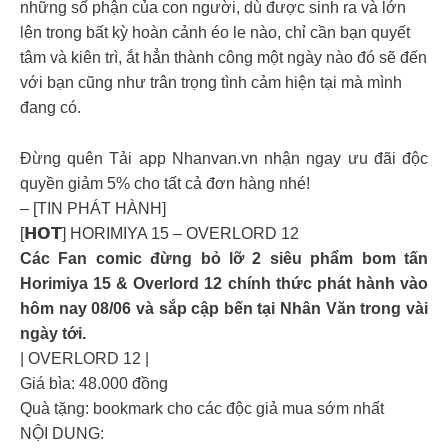
những số phận của con người, dù được sinh ra và lớn
lên trong bất kỳ hoàn cảnh éo le nào, chỉ cần bạn quyết
tâm và kiên trì, ắt hẳn thành công một ngày nào đó sẽ đến
với bạn cũng như trân trọng tình cảm hiện tại mà mình
đang có.
Đừng quên Tải app Nhanvan.vn nhận ngay ưu đãi độc
quyền giảm 5% cho tất cả đơn hàng nhé!
– [TIN PHÁT HÀNH]
[𝗛𝗢𝗧] HORIMIYA 15 – OVERLORD 12
Các Fan comic đừng bỏ lỡ 2 siêu phẩm bom tấn
Horimiya 15 & Overlord 12 chính thức phát hành vào
hôm nay 08/06 và sắp cập bến tại Nhân Văn trong vài
ngày tới.
| OVERLORD 12 |
Giá bìa: 48.000 đồng
Quà tặng: bookmark cho các độc giả mua sớm nhất
NỘI DUNG: