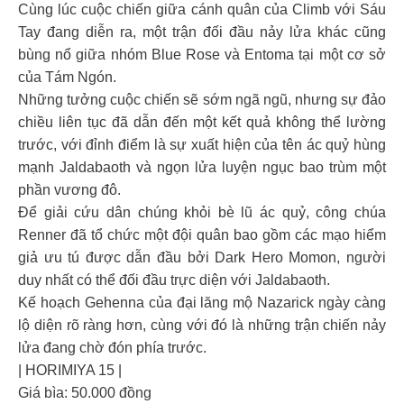
Cùng lúc cuộc chiến giữa cánh quân của Climb với Sáu
Tay đang diễn ra, một trận đối đầu nảy lửa khác cũng
bùng nổ giữa nhóm Blue Rose và Entoma tại một cơ sở
của Tám Ngón.
Những tưởng cuộc chiến sẽ sớm ngã ngũ, nhưng sự đảo
chiều liên tục đã dẫn đến một kết quả không thể lường
trước, với đỉnh điểm là sự xuất hiện của tên ác quỷ hùng
mạnh Jaldabaoth và ngọn lửa luyện ngục bao trùm một
phần vương đô.
Để giải cứu dân chúng khỏi bè lũ ác quỷ, công chúa
Renner đã tổ chức một đội quân bao gồm các mạo hiểm
giả ưu tú được dẫn đầu bởi Dark Hero Momon, người
duy nhất có thể đối đầu trực diện với Jaldabaoth.
Kế hoạch Gehenna của đại lăng mộ Nazarick ngày càng
lộ diện rõ ràng hơn, cùng với đó là những trận chiến nảy
lửa đang chờ đón phía trước.
| HORIMIYA 15 |
Giá bìa: 50.000 đồng