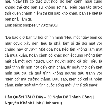
hãi. Ngay khi có đức Bụt ngồi đó bên cạnh, ngài cũng
không thể cho bạn sự không sợ hãi. Nếu bạn tập được
thói quen chánh niệm thì khi gặp khó khăn, bạn sẽ biết là
bạn phải làm gì.
Link sách: shopee.vn?3xcmOSI
“Đã bao giờ bạn tự hỏi chính mình ”Nếu một ngày biến cố
như covid xảy đến, liệu ta phải làm gì để đối mặt với
chúng hay chưa?”. Một đóa hoa héo tàn không làm mất
cả mùa xuân, hoàn cảnh có khắc nghiệt cũng không làm
mất cả một đời người. Con người sống cả đời, đều là
quá trình từ non nớt đến chín chắn, từ ngây thơ đến biết
nhìn sâu xa, cả quá trình không ngừng đấu tranh với
”biến cố” mà trưởng thành. Dẫu sao, biến cố chỉ là hoàn
cảnh, kiểm soát tâm tình cuộc sống mới vì thế đổi thay!”
Hàn Quốc! Tôi Ở Đây – 30 Ngày Để Thành Công |
Nguyễn Khánh Linh (Linhnasu)