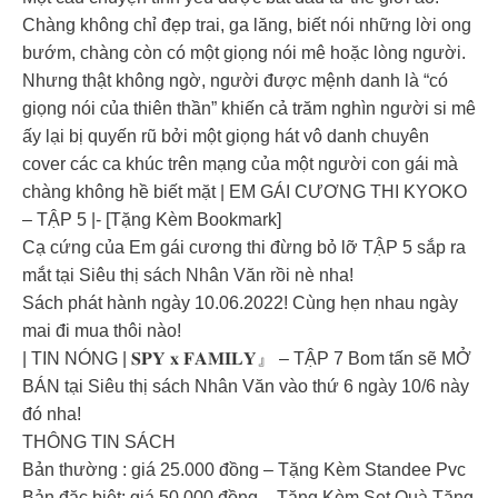
Chàng không chỉ đẹp trai, ga lăng, biết nói những lời ong
bướm, chàng còn có một giọng nói mê hoặc lòng người.
Nhưng thật không ngờ, người được mệnh danh là “có
giọng nói của thiên thần” khiến cả trăm nghìn người si mê
ấy lại bị quyến rũ bởi một giọng hát vô danh chuyên
cover các ca khúc trên mạng của một người con gái mà
chàng không hề biết mặt | EM GÁI CƯƠNG THI KYOKO
– TẬP 5 |- [Tặng Kèm Bookmark]
Cạ cứng của Em gái cương thi đừng bỏ lỡ TẬP 5 sắp ra
mắt tại Siêu thị sách Nhân Văn rồi nè nha!
Sách phát hành ngày 10.06.2022! Cùng hẹn nhau ngày
mai đi mua thôi nào!
| TIN NÓNG | 𝐒𝐏𝐘 𝐱 𝐅𝐀𝐌𝐈𝐋𝐘』 – TẬP 7 Bom tấn sẽ MỞ
BÁN tại Siêu thị sách Nhân Văn vào thứ 6 ngày 10/6 này
đó nha!
THÔNG TIN SÁCH
Bản thường : giá 25.000 đồng – Tặng Kèm Standee Pvc
Bản đặc biệt: giá 50.000 đồng – Tặng Kèm Set Quà Tặng