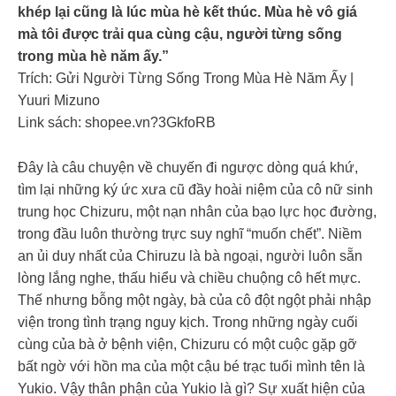
khép lại cũng là lúc mùa hè kết thúc. Mùa hè vô giá
mà tôi được trải qua cùng cậu, người từng sống
trong mùa hè năm ấy.”
Trích: Gửi Người Từng Sống Trong Mùa Hè Năm Ấy |
Yuuri Mizuno
Link sách: shopee.vn?3GkfoRB
Đây là câu chuyện về chuyến đi ngược dòng quá khứ,
tìm lại những ký ức xưa cũ đầy hoài niệm của cô nữ sinh
trung học Chizuru, một nạn nhân của bạo lực học đường,
trong đầu luôn thường trực suy nghĩ “muốn chết”. Niềm
an ủi duy nhất của Chiruzu là bà ngoại, người luôn sẵn
lòng lắng nghe, thấu hiểu và chiều chuộng cô hết mực.
Thế nhưng bỗng một ngày, bà của cô đột ngột phải nhập
viện trong tình trạng nguy kịch. Trong những ngày cuối
cùng của bà ở bệnh viện, Chizuru có một cuộc gặp gỡ
bất ngờ với hồn ma của một cậu bé trạc tuổi mình tên là
Yukio. Vậy thân phận của Yukio là gì? Sự xuất hiện của