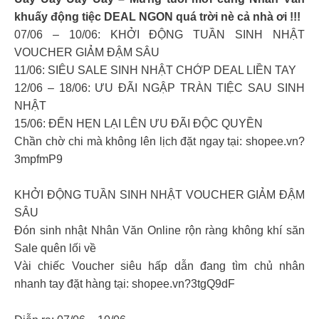
khuấy động tiệc DEAL NGON quá trời nè cả nhà ơi !!!
07/06 – 10/06: KHỞI ĐỘNG TUẦN SINH NHẬT
VOUCHER GIẢM ĐẬM SÂU
11/06: SIÊU SALE SINH NHẬT CHỚP DEAL LIỀN TAY
12/06 – 18/06: ƯU ĐÃI NGẬP TRÀN TIỆC SAU SINH
NHẬT
15/06: ĐẾN HẸN LẠI LÊN ƯU ĐÃI ĐỘC QUYỀN
Chần chờ chi mà không lên lịch đặt ngay tại: shopee.vn?
3mpfmP9
KHỞI ĐỘNG TUẦN SINH NHẬT VOUCHER GIẢM ĐẬM
SÂU
Đón sinh nhật Nhân Văn Online rộn ràng không khí săn
Sale quên lối về
Vài chiếc Voucher siêu hấp dẫn đang tìm chủ nhân
nhanh tay đặt hàng tại: shopee.vn?3tgQ9dF