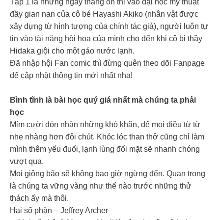
Tập 1 là những ngày tháng ôn thi vào đại học mỹ thuật
đầy gian nan của cô bé Hayashi Akiko (nhân vật được
xây dựng từ hình tượng của chính tác giả), người luôn tự
tin vào tài năng hội họa của mình cho đến khi cô bị thầy
Hidaka giội cho một gáo nước lạnh.
Đã nhập hội Fan comic thì đừng quên theo dõi Fanpage
để cập nhật thông tin mới nhất nha!
Bình tĩnh là bài học quý giá nhất mà chúng ta phải
học
Mỉm cười đón nhận những khó khăn, để mọi điều từ từ
nhẹ nhàng hơn đôi chút. Khóc lóc than thở cũng chỉ làm
mình thêm yếu đuối, lạnh lùng đối mặt sẽ nhanh chóng
vượt qua.
Mọi giông bão sẽ không bao giờ ngừng đến. Quan trọng
là chúng ta vững vàng như thế nào trước những thử
thách ấy mà thôi.
Hai số phận – Jeffrey Archer