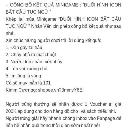
– CÔNG BỐ KẾT QUẢ MINIGAME : “ĐUỔI HÌNH ICON
BẮT CÂU TỤC NGỮ ”
Khép lại mùa Minigame “ĐUỔI HÌNH ICON BẮT CÂU
TỤC NGỮ ” Nhân Văn xin phép công bố kết quả như sau
nhé!
Xin chúc mừng người chơi trả lời đúng kết quả:
1. Đàn gãy tai trâu
2. Cháy nhà ra mặt chuột
3. Nước đến chân mới nhảy
4. Lên voi xuống chó
5. Im lặng là vàng
Có số may mắn là 101
Kimm Cươngg: shopee.vn?3mmyY6E
Người trúng thưởng sẽ nhận được 1 Voucher trị giá
200K áp dụng cho đơn hàng đồ chơi và sách thiếu nhi.
Người trúng giải hãy nhanh chóng inbox vào Fanpage để
liên hệ nhận quà trong thời gian sớm nhất nhé!