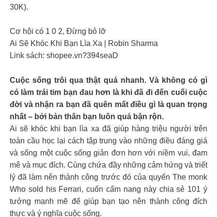
30K).
Cơ hội có 1 0 2, Đừng bỏ lỡ
Ai Sẽ Khóc Khi Bạn Lìa Xa | Robin Sharma
Link sách: shopee.vn?394seaD
Cuộc sống trôi qua thật quá nhanh. Và không có gì
có làm trái tim bạn đau hơn là khi đã đi đến cuối cuộc
đời và nhận ra bạn đã quên mất điều gì là quan trọng
nhất – bởi bản thân bạn luôn quá bận rộn.
Ai sẽ khóc khi bạn lìa xa đã giúp hàng triệu người trên
toàn cầu học lại cách tập trung vào những điều đáng giá
và sống một cuộc sống giản đơn hơn với niềm vui, đam
mê và mục đích. Cùng chứa đầy những cảm hứng và triết
lý đã làm nên thành công trước đó của quyển The monk
Who sold his Ferrari, cuốn cẩm nang này chia sẻ 101 ý
tưởng mạnh mẽ để giúp bạn tạo nên thành công đích
thực và ý nghĩa cuộc sống.