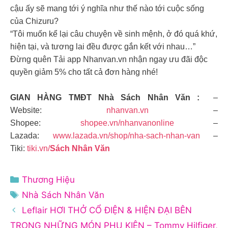
cậu ấy sẽ mang tới ý nghĩa như thế nào tới cuộc sống
của Chizuru?
“Tôi muốn kể lại câu chuyện về sinh mệnh, ở đó quá khứ,
hiện tại, và tương lai đều được gắn kết với nhau…”
Đừng quên Tải app Nhanvan.vn nhận ngay ưu đãi độc
quyền giảm 5% cho tất cả đơn hàng nhé!
GIAN HÀNG TMĐT Nhà Sách Nhân Văn :
–
Website:
nhanvan.vn
–
Shopee:
shopee.vn/nhanvanonline
–
Lazada:
www.lazada.vn/shop/nha-sach-nhan-van
–
Tiki:
tiki.vn/
Sách Nhân Văn
Danh
Thương Hiệu
mục
Thẻ
Nhà Sách Nhân Văn
Leflair HƠI THỞ CỔ ĐIỆN & HIỆN ĐẠI BÊN
TRONG NHỮNG MÓN PHỤ KIỆN – Tommy Hilfiger,