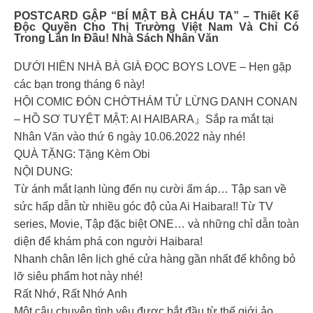
POSTCARD GẬP “BÍ MẬT BÀ CHÁU TA” – Thiết Kế
Độc Quyền Cho Thị Trường Việt Nam Và Chỉ Có
Trong Lần In Đầu!
Nhà Sách Nhân Văn
DƯỚI HIÊN NHÀ BÀ GIÀ ĐỌC BOYS LOVE – Hẹn gặp
các bạn trong tháng 6 này!
HỘI COMIC ĐÓN CHỜTHÁM TỬ LỪNG DANH CONAN
– HỒ SƠ TUYỆT MẬT: AI HAIBARA』Sắp ra mắt tại
Nhân Văn vào thứ 6 ngày 10.06.2022 này nhé!
QUÀ TẶNG: Tặng Kèm Obi
NỘI DUNG:
Từ ánh mắt lạnh lùng đến nụ cười ấm áp… Tập san về
sức hấp dẫn từ nhiều góc độ của Ai Haibara!! Từ TV
series, Movie, Tập đặc biệt ONE… và những chỉ dẫn toàn
diện để khám phá con người Haibara!
Nhanh chân lên lịch ghé cửa hàng gần nhất để không bỏ
lỡ siêu phẩm hot này nhé!
Rất Nhớ, Rất Nhớ Anh
Một câu chuyện tình yêu được bắt đầu từ thế giới ảo.