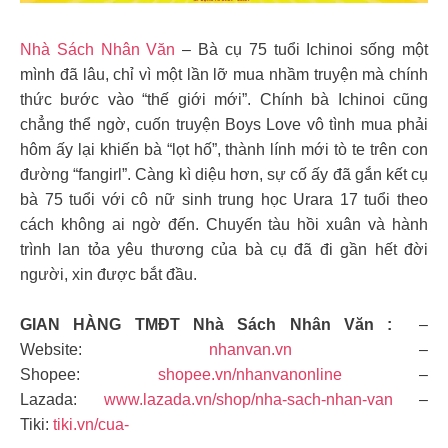
Nhà Sách Nhân Văn
– Bà cụ 75 tuổi Ichinoi sống một
mình đã lâu, chỉ vì một lần lỡ mua nhầm truyện mà chính
thức bước vào “thế giới mới”. Chính bà Ichinoi cũng
chẳng thể ngờ, cuốn truyện Boys Love vô tình mua phải
hôm ấy lại khiến bà “lọt hố”, thành lính mới tò te trên con
đường “fangirl”. Càng kì diệu hơn, sự cố ấy đã gắn kết cụ
bà 75 tuổi với cô nữ sinh trung học Urara 17 tuổi theo
cách không ai ngờ đến.
Chuyến tàu hồi xuân và hành
trình lan tỏa yêu thương của bà cụ đã đi gần hết đời
người, xin được bắt đầu.
GIAN HÀNG TMĐT Nhà Sách Nhân Văn :
–
Website:
nhanvan.vn
–
Shopee:
shopee.vn/nhanvanonline
–
Lazada:
www.lazada.vn/shop/nha-sach-nhan-van
–
Tiki:
tiki.vn/cua-