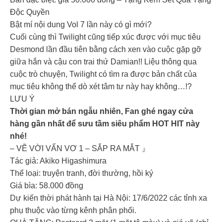
Độc Quyền
Bật mí nội dung Vol 7 lần này có gì mới?
Cuối cùng thì Twilight cũng tiếp xúc được với mục tiêu
Desmond lần đầu tiên bằng cách xen vào cuộc gặp gỡ
giữa hắn và cậu con trai thứ Damian!! Liệu thông qua
cuộc trò chuyện, Twilight có tìm ra được bản chất của
mục tiêu không thể dò xét tâm tư này hay không…!?
LƯU Ý
Thời gian mở bán ngẫu nhiên, Fan ghé ngay cửa
hàng gần nhất để sưu tầm siêu phẩm HOT HIT này
nhé!
– VẼ VỜI VẨN VƠ 1 – SẮP RA MẮT 』
Tác giả: Akiko Higashimura
Thể loại: truyện tranh, đời thường, hồi ký
Giá bìa: 58.000 đồng
Dự kiến thời phát hành tại Hà Nội: 17/6/2022 các tỉnh xa
phụ thuộc vào từng kênh phân phối.