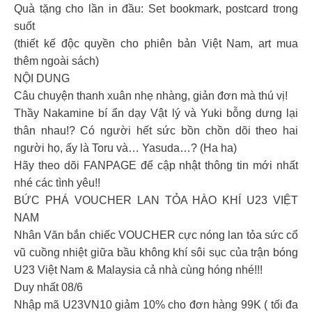
Quà tặng cho lần in đầu: Set bookmark, postcard trong
suốt
(thiết kế độc quyền cho phiên bản Việt Nam, art mua
thêm ngoài sách)
NỘI DUNG
Câu chuyện thanh xuân nhẹ nhàng, giản đơn mà thú vị!
Thầy Nakamine bí ẩn dạy Vật lý và Yuki bỗng dưng lại
thân nhau!? Có người hết sức bồn chồn dõi theo hai
người họ, ấy là Toru và… Yasuda…? (Ha ha)
Hãy theo dõi FANPAGE để cập nhật thông tin mới nhất
nhé các tình yêu!!
BỨC PHÁ VOUCHER LAN TỎA HÀO KHÍ U23 VIỆT
NAM
Nhân Văn bắn chiếc VOUCHER cực nóng lan tỏa sức cổ
vũ cuồng nhiệt giữa bầu không khí sôi sục của trận bóng
U23 Việt Nam & Malaysia cả nhà cùng hóng nhé!!!
Duy nhất 08/6
Nhập mã U23VN10 giảm 10% cho đơn hàng 99K ( tối đa