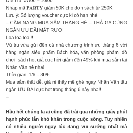
Diễn ra: 07/06 – 10/06
Nhập mã 𝐏𝐀𝐑𝐓𝐘 giảm 50K cho đơn sách từ 250K
Lưu ý: Số lượng voucher cực kì có hạn nhé!
– CẨM NANG MUA SẮM THÁNG HÈ – THẢ GA CÙNG
NGÀN ƯU ĐÃI MÁT RƯỢI
Loa loa loa!!!
Vũ trụ vừa gửi đến cả nhà chương trình ưu tháng 6 với
hàng ngàn siêu phẩm Bách hóa, văn phòng phẩm, đồ
chơi, sách hot giá cực hời giảm đến 49% khi mua sắm tại
Nhân Văn nè nha!
Thời gian: 1/6 – 30/6
Mua sắm thật dễ, giá rẻ thấy mê ghé ngay Nhân Văn tậu
ngàn ƯU ĐÃI cực hot trong tháng 6 này nha!!
–
Hầu hết chúng ta ai cũng đã trải qua những giây phút
hạnh phúc lẫn khó khăn trong cuộc sống. Tuy nhiên
có nhiều người ngay lúc đang vui sướng nhất mà