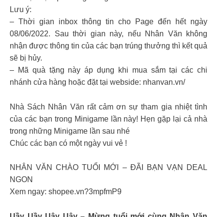
Lưu ý:
– Thời gian inbox thông tin cho Page đến hết ngày
08/06/2022. Sau thời gian này, nếu Nhân Văn không
nhận được thông tin của các bạn trúng thưởng thì kết quả
sẽ bị hủy.
– Mã quà tặng này áp dụng khi mua sắm tại các chi
nhánh cửa hàng hoặc đặt tại webside: nhanvan.vn/
Nhà Sách Nhân Văn rất cảm ơn sự tham gia nhiệt tình
của các bạn trong Minigame lần này! Hẹn gặp lại cả nhà
trong những Minigame lần sau nhé
Chúc các bạn có một ngày vui vẻ !
NHÂN VĂN CHÀO TUỔI MỚI – ĐÃI BẠN VẠN DEAL
NGON
Xem ngay: shopee.vn?3mpfmP9
Uầy Uầy Uây Uây – Mừng tuổi mới cùng Nhân Văn