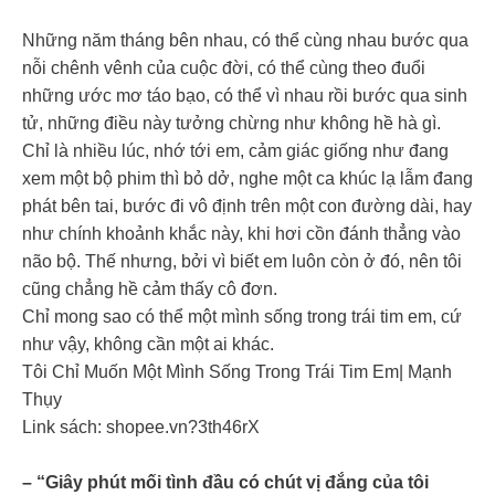
Những năm tháng bên nhau, có thể cùng nhau bước qua
nỗi chênh vênh của cuộc đời, có thể cùng theo đuổi
những ước mơ táo bạo, có thể vì nhau rồi bước qua sinh
tử, những điều này tưởng chừng như không hề hà gì.
Chỉ là nhiều lúc, nhớ tới em, cảm giác giống như đang
xem một bộ phim thì bỏ dở, nghe một ca khúc lạ lẫm đang
phát bên tai, bước đi vô định trên một con đường dài, hay
như chính khoảnh khắc này, khi hơi cồn đánh thẳng vào
não bộ. Thế nhưng, bởi vì biết em luôn còn ở đó, nên tôi
cũng chẳng hề cảm thấy cô đơn.
Chỉ mong sao có thể một mình sống trong trái tim em, cứ
như vậy, không cần một ai khác.
Tôi Chỉ Muốn Một Mình Sống Trong Trái Tim Em| Mạnh
Thụy
Link sách: shopee.vn?3th46rX
– “Giây phút mối tình đầu có chút vị đắng của tôi