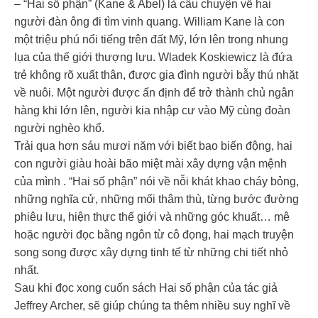
– “Hai số phận” (Kane & Abel) là câu chuyện về hai
người đàn ông đi tìm vinh quang. William Kane là con
một triệu phú nổi tiếng trên đất Mỹ, lớn lên trong nhung
lụa của thế giới thượng lưu. Wladek Koskiewicz là đứa
trẻ không rõ xuất thân, được gia đình người bẫy thú nhặt
về nuôi. Một người được ấn định để trở thành chủ ngân
hàng khi lớn lên, người kia nhập cư vào Mỹ cùng đoàn
người nghèo khổ.
Trải qua hơn sáu mươi năm với biết bao biến động, hai
con người giàu hoài bão miệt mài xây dựng vận mệnh
của mình . “Hai số phận” nói về nỗi khát khao cháy bỏng,
những nghĩa cử, những mối thâm thù, từng bước đường
phiêu lưu, hiện thực thế giới và những góc khuất… mê
hoặc người đọc bằng ngôn từ cô đọng, hai mạch truyện
song song được xây dựng tinh tế từ những chi tiết nhỏ
nhất.
Sau khi đọc xong cuốn sách Hai số phận của tác giả
Jeffrey Archer, sẽ giúp chúng ta thêm nhiều suy nghĩ về