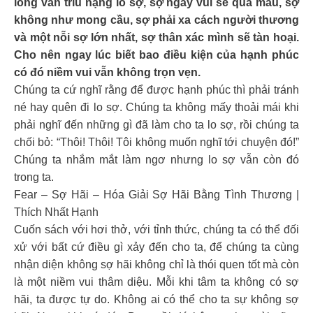
lòng vẫn trĩu nặng lo sợ, sợ ngày vui sẽ qua mau, sợ
không như mong cầu, sợ phải xa cách người thương
và một nỗi sợ lớn nhất, sợ thân xác mình sẽ tàn hoại.
Cho nên ngay lúc biết bao điều kiện của hạnh phúc
có đó niềm vui vẫn không trọn vẹn.
Chúng ta cứ nghĩ rằng để được hạnh phúc thì phải tránh
né hay quên đi lo sợ. Chúng ta không mấy thoải mái khi
phải nghĩ đến những gì đã làm cho ta lo sợ, rồi chúng ta
chối bỏ: “Thôi! Thôi! Tôi không muốn nghĩ tới chuyện đó!”
Chúng ta nhắm mắt làm ngơ nhưng lo sợ vẫn còn đó
trong ta.
Fear – Sợ Hãi – Hóa Giải Sợ Hãi Bằng Tình Thương |
Thích Nhất Hạnh
Cuốn sách với hơi thở, với tỉnh thức, chúng ta có thể đối
xử với bất cứ điều gì xảy đến cho ta, để chúng ta cùng
nhận diện không sợ hãi không chỉ là thói quen tốt mà còn
là một niềm vui thâm diệu. Mỗi khi tâm ta không có sợ
hãi, ta được tự do. Không ai có thể cho ta sự không sợ