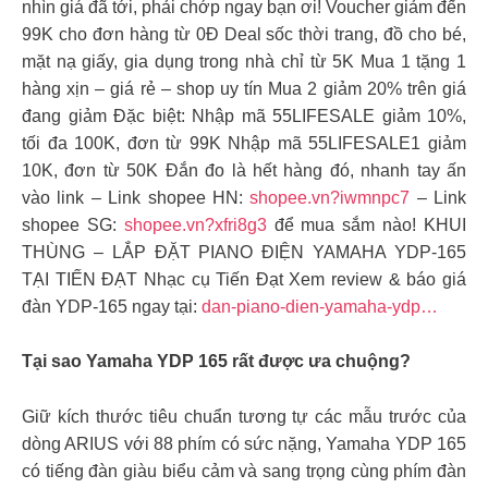
nhìn giá đã tới, phải chớp ngay bạn ơi! Voucher giảm đến
99K cho đơn hàng từ 0Đ Deal sốc thời trang, đồ cho bé,
mặt nạ giấy, gia dụng trong nhà chỉ từ 5K Mua 1 tặng 1
hàng xịn – giá rẻ – shop uy tín Mua 2 giảm 20% trên giá
đang giảm Đặc biệt: Nhập mã 55LIFESALE giảm 10%,
tối đa 100K, đơn từ 99K Nhập mã 55LIFESALE1 giảm
10K, đơn từ 50K Đắn đo là hết hàng đó, nhanh tay ấn
vào link – Link shopee HN:
shopee.vn?iwmnpc7
– Link
shopee SG:
shopee.vn?xfri8g3
để mua sắm nào! KHUI
THÙNG – LẮP ĐẶT PIANO ĐIỆN YAMAHA YDP-165
TẠI TIẾN ĐẠT Nhạc cụ Tiến Đạt Xem review & báo giá
đàn YDP-165 ngay tại:
dan-piano-dien-yamaha-ydp…
Tại sao Yamaha YDP 165 rất được ưa chuộng?
Giữ kích thước tiêu chuẩn tương tự các mẫu trước của
dòng ARIUS với 88 phím có sức nặng, Yamaha YDP 165
có tiếng đàn giàu biểu cảm và sang trọng cùng phím đàn