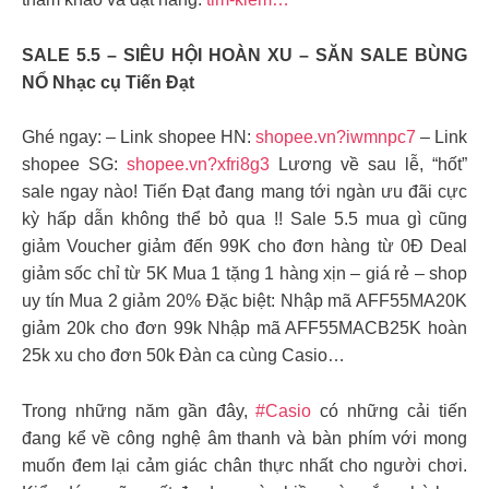
SALE 5.5 – SIÊU HỘI HOÀN XU – SĂN SALE BÙNG
NỔ Nhạc cụ Tiến Đạt
Ghé ngay: – Link shopee HN:
shopee.vn?iwmnpc7
– Link
shopee SG:
shopee.vn?xfri8g3
Lương về sau lễ, “hốt”
sale ngay nào! Tiến Đạt đang mang tới ngàn ưu đãi cực
kỳ hấp dẫn không thể bỏ qua !! Sale 5.5 mua gì cũng
giảm Voucher giảm đến 99K cho đơn hàng từ 0Đ Deal
giảm sốc chỉ từ 5K Mua 1 tặng 1 hàng xịn – giá rẻ – shop
uy tín Mua 2 giảm 20% Đặc biệt: Nhập mã AFF55MA20K
giảm 20k cho đơn 99k Nhập mã AFF55MACB25K hoàn
25k xu cho đơn 50k Đàn ca cùng Casio…
Trong những năm gần đây,
#Casio
có những cải tiến
đang kể về công nghệ âm thanh và bàn phím với mong
muốn đem lại cảm giác chân thực nhất cho người chơi.