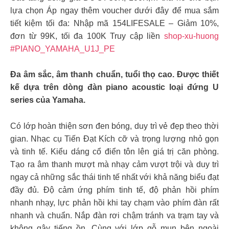
lựa chọn Áp ngay thêm voucher dưới đây để mua sắm
tiết kiệm tối đa: Nhập mã 154LIFESALE – Giảm 10%,
đơn từ 99K, tối đa 100K Truy cập liền
shop-xu-huong
#PIANO_YAMAHA_U1J_PE
Đa âm sắc, âm thanh chuẩn, tuổi thọ cao. Được thiết
kế dựa trên dòng đàn piano acoustic loại đứng U
series của Yamaha.
Có lớp hoàn thiện sơn đen bóng, duy trì vẻ đẹp theo thời
gian. Nhạc cụ Tiến Đạt Kích cỡ và trọng lượng nhỏ gọn
và tinh tế. Kiểu dáng cổ điển tôn lên giá trị căn phòng.
Tạo ra âm thanh mượt mà nhạy cảm vượt trội và duy trì
ngay cả những sắc thái tinh tế nhất với khả năng biểu đạt
đầy đủ. Độ cảm ứng phím tinh tế, độ phản hồi phím
nhanh nhạy, lực phản hồi khi tay chạm vào phím đàn rất
nhanh và chuẩn. Nắp đàn rơi chậm tránh va trạm tay và
không gây tiếng ồn. Cùng với lớp gỗ mun bên ngoài