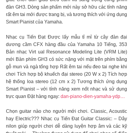
đàn GH3. Dòng sản phẩm mới này sở hữu các tính năng
rất êm tai mới được trang bị, và tương thích với ứng dụng
Smart Pianist của Yamaha.
Nhạc cụ Tiến Đạt Được lấy mẫu tỉ mỉ từ cây đàn đại
dương cầm CFX hàng đầu của Yamaha 10 Tiếng, 353
Bản nhạc Virt ual Resonance Modeling Lite (VRM Lite)
mới Bàn phím GH3 có sức nặng với mặt trên phím bằng
gỗ mun và ngà tổng hợp Rất êm tai nếu đeo tai nghe khi
chơi Tích hợp bộ khuếch đại stereo (20 W x 2) Tích hợp
hệ thống loa stereo (12 cm x 2) Tương thích ứng dụng
Smart Pianist – với tính năng xem nốt nhạc và sử dụng
trực quan Đặt hàng ngay:
dan-piano-dien-yamaha-ydp…
Chọn guitar nào cho người mới chơi. Classic, Acoustic
hay Electric??? Nhạc cụ Tiến Đạt Guitar Classic: – Dây
nilon giúp người chơi dễ dàng luyện hợp âm và các kỹ