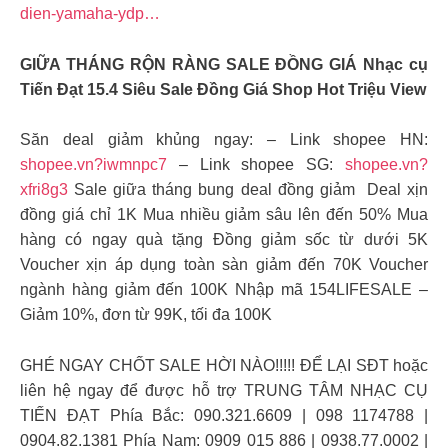
dien-yamaha-ydp…
GIỮA THÁNG RỘN RÀNG SALE ĐỒNG GIÁ️ Nhạc cụ
Tiến Đạt 15.4 Siêu Sale Đồng Giá Shop Hot Triệu View
Săn deal giảm khủng ngay: – Link shopee HN:
shopee.vn?iwmnpc7
– Link shopee SG:
shopee.vn?
xfri8g3
Sale giữa tháng bung deal đồng giảm ️ Deal xịn
đồng giá chỉ 1K Mua nhiều giảm sâu lên đến 50% Mua
hàng có ngay quà tặng Đồng giảm sốc từ dưới 5K
Voucher xịn áp dụng toàn sàn giảm đến 70K Voucher
ngành hàng giảm đến 100K Nhập mã 154LIFESALE –
Giảm 10%, đơn từ 99K, tối đa 100K
GHÉ NGAY CHỐT SALE HỜI NÀO!!!!! ĐỂ LẠI SĐT hoặc
liên hệ ngay để được hỗ trợ TRUNG TÂM NHẠC CỤ
TIẾN ĐẠT Phía Bắc: 090.321.6609 | 098 1174788‬ |
0904.82.1381 Phía Nam: 0909 015 886 | 0938.77.0002 |