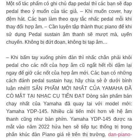
Một số tác phẩm có ghi chú đạp pedal thì các bạn sẽ đạp
pedal theo ý muốn của tác giả. – Khi muốn cover, hay
đệm hát. Các bạn làm theo quy tắc nhấc pedal mỗi khi
thay đổi hợp âm. – Cần luyện tập thành thục piano để khi
sử dụng Pedal sustain âm thanh sẽ mượt mà, uyển
chuyển. Không bị đứt đoạn, không bị tạp âm…
– Khi bấm tay xuống phím đàn thì nhấc chân phải khỏi
pedal cho các nốt của hợp âm cũ ngắt hết rồi dậm lại
ngay để giữ các nốt của hợp âm mới. Các bạn có những
cách đánh pedal sustain hay, hãy chia sẻ ở dưới bình
luận nhé!!! SẢN PHẨM MỚI NHẤT CỦA YAMAHA ĐÃ
CÓ MẶT TẠI NHẠC CỤ TIẾN ĐẠT Dòng sản phẩm bán
chạy nhất của Yamaha đã quay lại với model mới:
Yamaha YDP-145. Nhiều cải tiến mới hơn về hệ âm
thanh cũng như bàn phím. Yamaha YDP-145 được ra
mắt vào năm 2022 hứa hẹn sẽ tiếp tục thống trị trong
phân khúc đàn Piano giá rẻ trên thị trường.
dan-piano-