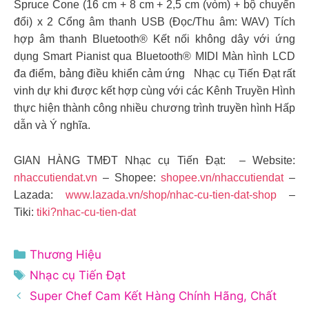
Spruce Cone (16 cm + 8 cm + 2,5 cm (vòm) + bộ chuyển
đổi) x 2 Cổng âm thanh USB (Đọc/Thu âm: WAV) Tích
hợp âm thanh Bluetooth® Kết nối không dây với ứng
dụng Smart Pianist qua Bluetooth® MIDI Màn hình LCD
đa điểm, bảng điều khiển cảm ứng Nhạc cụ Tiến Đạt rất
vinh dự khi được kết hợp cùng với các Kênh Truyền Hình
thực hiện thành công nhiều chương trình truyền hình Hấp
dẫn và Ý nghĩa.
GIAN HÀNG TMĐT Nhạc cụ Tiến Đạt: – Website:
nhaccutiendat.vn
– Shopee:
shopee.vn/nhaccutiendat
–
Lazada:
www.lazada.vn/shop/nhac-cu-tien-dat-shop
–
Tiki:
tiki?nhac-cu-tien-dat
Danh
Thương Hiệu
mục
Thẻ
Nhạc cụ Tiến Đạt
Super Chef Cam Kết Hàng Chính Hãng, Chất