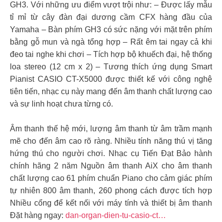
GH3. Với những ưu điểm vượt trội như: – Được lấy mẫu
tỉ mỉ từ cây đàn đại dương cầm CFX hàng đầu của
Yamaha – Bàn phím GH3 có sức nặng với mặt trên phím
bằng gỗ mun và ngà tổng hợp – Rất êm tai ngay cả khi
đeo tai nghe khi chơi – Tích hợp bộ khuếch đại, hệ thống
loa stereo (12 cm x 2) – Tương thích ứng dụng Smart
Pianist CASIO CT-X5000 được thiết kế với công nghệ
tiên tiến, nhạc cụ này mang đến âm thanh chất lượng cao
và sự linh hoạt chưa từng có.
Âm thanh thế hệ mới, lượng âm thanh từ âm trầm mạnh
mẽ cho đến âm cao rõ ràng. Nhiều tính năng thú vị tăng
hứng thú cho người chơi. Nhạc cụ Tiến Đạt Bảo hành
chính hãng 2 năm Nguồn âm thanh AiX cho âm thanh
chất lượng cao 61 phím chuẩn Piano cho cảm giác phím
tự nhiên 800 âm thanh, 260 phong cách được tích hợp
Nhiều cổng để kết nối với máy tính và thiết bị âm thanh
Đặt hàng ngay:
dan-organ-dien-tu-casio-ct…