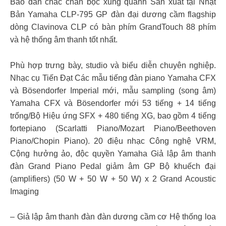
Bao đàn chắc chắn bọc xung quanh Sản xuất tại Nhật
Bản Yamaha CLP-795 GP đàn đại dương cầm flagship
dòng Clavinova CLP có bàn phím GrandTouch 88 phím
và hệ thống âm thanh tốt nhất.
Phù hợp trưng bày, studio và biểu diễn chuyên nghiệp.
Nhạc cụ Tiến Đạt Các mẫu tiếng đàn piano Yamaha CFX
và Bösendorfer Imperial mới, mẫu sampling (song âm)
Yamaha CFX và Bösendorfer mới 53 tiếng + 14 tiếng
trống/Bộ Hiệu ứng SFX + 480 tiếng XG, bao gồm 4 tiếng
fortepiano (Scarlatti Piano/Mozart Piano/Beethoven
Piano/Chopin Piano). 20 điệu nhạc Công nghệ VRM,
Cộng hưởng ảo, độc quyền Yamaha Giả lập âm thanh
đàn Grand Piano Pedal giảm âm GP Bộ khuếch đại
(amplifiers) (50 W + 50 W + 50 W) x 2 Grand Acoustic
Imaging
– Giả lập âm thanh đàn đàn dương cầm cơ Hệ thống loa