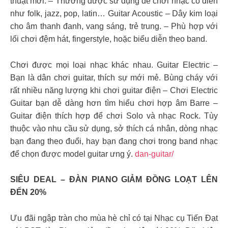
thuật mới. – Thường được sử dụng để chơi nhạc cổ điển
như folk, jazz, pop, latin… Guitar Acoustic – Dây kim loại
cho âm thanh đanh, vang sáng, trẻ trung. – Phù hợp với
lối chơi đệm hát, fingerstyle, hoặc biểu diễn theo band.
Chơi được mọi loại nhạc khác nhau. Guitar Electric –
Bạn là dân chơi guitar, thích sự mới mẻ. Bùng cháy với
rất nhiều năng lượng khi chơi guitar điện – Chơi Electric
Guitar bạn dễ dàng hơn tìm hiểu chơi hợp âm Barre –
Guitar điện thích hợp để chơi Solo và nhạc Rock. Tùy
thuộc vào nhu cầu sử dụng, sở thích cá nhân, dòng nhạc
bạn đang theo đuổi, hay bạn đang chơi trong band nhạc
để chọn được model guitar ưng ý.
dan-guitar/
SIÊU DEAL – ĐÀN PIANO GIẢM ĐỒNG LOẠT LÊN
ĐẾN 20%
Ưu đãi ngập tràn cho mùa hè chỉ có tại Nhạc cụ Tiến Đạt