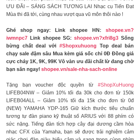
ƯU ĐÃI – SÁNG SÁCH TƯƠNG LAI Nhạc cụ Tiến Đạt
Mùa thi đã tới, cùng nhau vượt qua vũ môn thôi nào !
Ghé shop ngay: Link shopee HN:
shopee.vn?
iwmnpc7
Link shopee SG:
shopee.vn?xfri8g3
Sống
bừng chất deal với
#Shopxuhuong
Top deal bán
chạy sale đậm sâu Mua kèm giá sốc chỉ 0Đ Đồng giá
cực cháy 1K, 9K, 99K Vô vàn ưu đãi chất lừ đang chờ
bạn săn ngay!
shopee.vn/sale-nha-sach-online
Tặng bạn voucher độc quyền từ
#ShopXuHuong
LIFEB04NW – Giảm 10% tối đa 30k cho đơn từ 150k
LIFEB04ALL – Giảm 10% tối đa 15k cho đơn từ 0đ
(NEW) YAMAHA YDP-165 Giữ kích thước tiêu chuẩn
tương tự đàn piano kỹ thuật số ARIUS với 88 phím có
sức nặng. Tiếng đàn tích hợp cây đại dương cầm hòa
nhạc CFX của Yamaha, bạn sẽ được trải nghiệm cảm
giác chơi đàn giàu biểu cảm và sang trọng cùng phím