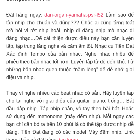
Đặt hàng ngay:
dan-organ-yamaha-psr-f52
Làm sao để
tập nhịp cho chuẩn và đúng??? Chắc ai cũng từng toát
mồ hôi vì rớt nhịp hoài, nhịp đi đằng nhịp mà nhạc đi
đằng nhạc…Để cải thiện được điều này bạn cần luyện
tập, tập trung lắng nghe và cảm âm tốt. Nhạc cụ Tiến Đạt
Xác định Tempo của bản nhạc. Nghe nhạc nhiều để
phiêu theo bản nhạc tốt hơn. Luyện tập từ dễ đến khó. Từ
những bản nhạc quen thuộc “nằm lòng” để dễ nhớ giai
điệu và nhịp.
Thay vì nghe nhiều các beat nhạc có sẵn. Hãy luyện tập
cho tai nghe với giai điệu của guitar, piano, trống… Bắt
đầu đập nhịp. Tập nhịp chân, vỗ tay theo bài hát. Hoặc
sử dụng đến metronome (máy đếm nhịp). Mỗi ngày các
bạn chỉ cần bỏ ra trên 10 phút là có thể tập được nhịp dễ
dàng. Tiến Đạt đang có các model Máy đếm nhịp. Link
tham khảo và đặt hàng:
tim-kiem…
️