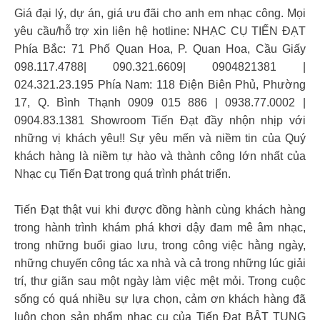
Giá đại lý, dự án, giá ưu đãi cho anh em nhạc công. Mọi
yêu cầu/hỗ trợ xin liên hệ hotline: NHẠC CỤ TIẾN ĐẠT
Phía Bắc: 71 Phố Quan Hoa, P. Quan Hoa, Cầu Giấy
098.117.4788| 090.321.6609| 0904821381 |
024.321.23.195 Phía Nam: 118 Điện Biên Phủ, Phường
17, Q. Bình Thạnh 0909 015 886 | 0938.77.0002 |
0904.83.1381 Showroom Tiến Đạt đầy nhộn nhịp với
những vị khách yêu!! Sự yêu mến và niềm tin của Quý
khách hàng là niềm tự hào và thành công lớn nhất của
Nhạc cụ Tiến Đạt trong quá trình phát triển.
Tiến Đạt thật vui khi được đồng hành cùng khách hàng
trong hành trình khám phá khơi dậy đam mê âm nhạc,
trong những buổi giao lưu, trong công việc hằng ngày,
những chuyến công tác xa nhà và cả trong những lúc giải
trí, thư giãn sau một ngày làm việc mệt mỏi. Trong cuộc
sống có quá nhiều sự lựa chọn, cảm ơn khách hàng đã
luôn chọn sản phẩm nhạc cụ của Tiến Đạt BẬT TUNG