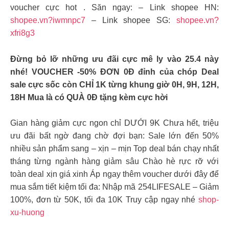
voucher cực hot . Săn ngay: – Link shopee HN:
shopee.vn?iwmnpc7
– Link shopee SG:
shopee.vn?
xfri8g3
Đừng bỏ lỡ những ưu đãi cực mê ly vào 25.4 này
nhé! VOUCHER -50% ĐƠN 0Đ đỉnh của chóp Deal
sale cực sốc còn CHỈ 1K từng khung giờ 0H, 9H, 12H,
18H Mua là có QUÀ 0Đ tặng kèm cực hời
Gian hàng giảm cực ngon chỉ DƯỚI 9K Chưa hết, triệu
ưu đãi bất ngờ đang chờ đợi bạn: Sale lớn đến 50%
nhiều sản phẩm sang – xịn – mịn Top deal bán chạy nhất
tháng từng ngành hàng giảm sâu Chào hè rực rỡ với
toàn deal xịn giá xinh Áp ngay thêm voucher dưới đây để
mua sắm tiết kiệm tối đa: Nhập mã 254LIFESALE – Giảm
100%, đơn từ 50K, tối đa 10K Truy cập ngay nhé
shop-
xu-huong