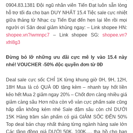
0904.83.1381 Đội ngũ nhân viên Tiến Đạt luôn sẵn lòng
hỗ trợ tối đa cho bạn DUY NHẤT 15.4 Tiệc sale cực nhiệt
giữa tháng từ Nhạc cụ Tiến Đạt đến hẹn lại lên rồi mọi
người ơi Săn deal giảm khủng ngay: – Link shopee HN:
shopee.vn?iwmnpc7
– Link shopee SG:
shopee.vn?
xfri8g3
Đừng bỏ lỡ những ưu đãi cực mê ly vào 15.4 này
nhé! VOUCHER -50% độc quyền đơn từ 0Đ
Deal sale cực sốc CHỈ 1K từng khung giờ 0H, 9H, 12H,
18H Mua là có QUÀ 0Đ tặng kèm – nhanh tay hốt liền
kẻo hết Mua 2 giảm ngay 20% – Chốt đơn càng nhiều giá
giảm càng sâu ️Hơn nữa còn vô vàn cực phẩm sale cũng
hấp dẫn không kém nhé Sale đậm sâu còn chỉ DƯỚI
15K Hàng trăm sản phẩm có giá GIẢM SỐC ĐẾN 50%
Top deal bán chạy nhất tháng từng ngành hàng sale lớn
Các tầng đồng giá DƯỚI 50K, 100K,… tha hồ cho bạn