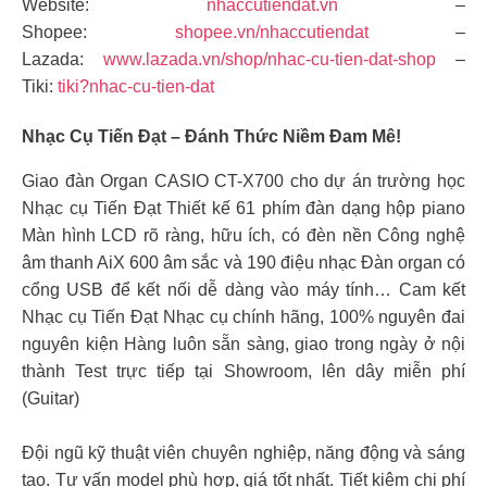
Website:
nhaccutiendat.vn
–
Shopee:
shopee.vn/nhaccutiendat
–
Lazada:
www.lazada.vn/shop/nhac-cu-tien-dat-shop
–
Tiki:
tiki?nhac-cu-tien-dat
Nhạc Cụ Tiến Đạt – Đánh Thức Niềm Đam Mê!
Giao đàn Organ CASIO CT-X700 cho dự án trường học
Nhạc cụ Tiến Đạt Thiết kế 61 phím đàn dạng hộp piano
Màn hình LCD rõ ràng, hữu ích, có đèn nền Công nghệ
âm thanh AiX 600 âm sắc và 190 điệu nhạc Đàn organ có
cổng USB để kết nối dễ dàng vào máy tính… Cam kết
Nhạc cụ Tiến Đạt Nhạc cụ chính hãng, 100% nguyên đai
nguyên kiện Hàng luôn sẵn sàng, giao trong ngày ở nội
thành Test trực tiếp tại Showroom, lên dây miễn phí
(Guitar)
Đội ngũ kỹ thuật viên chuyên nghiệp, năng động và sáng
tạo. Tư vấn model phù hợp, giá tốt nhất. Tiết kiệm chi phí