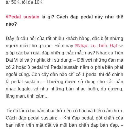
từ 50K, tối đa 10K
#Pedal_sustain
là gì? Cách đạp pedal này như thế
nào?
Đây là câu hỏi của rất nhiều khách hàng, đặc biệt những
người mới chơi piano. Hôm nay
#Nhạc_cụ_Tiến_Đạt
sẽ
giúp các bạn giải đáp những thắc mắc này? Nhạc cụ Tiến
Đạt Vị trí và ý nghĩa khi sử dụng: – Đối với những đàn mà
có 2 hoặc 3 pedal thì Pedal sustain nằm ở phía bên phải
ngoài cùng. Còn cây đàn nào chỉ có 1 pedal thì đó chính
là pedal sustain. – Thường được sử dụng cho các bản
nhạc legato, vd như những bản nhạc buồn, du dương,
lãng mạn, tình cảm…
Từ đó làm cho bản nhạc trở nên có hồn và biểu cảm hơn.
Cách đạp pedal sustain: – Khi đạp pedal, gót chân của
bạn nằm trên mặt đất và mũi bàn chân đạp bàn đạp. –