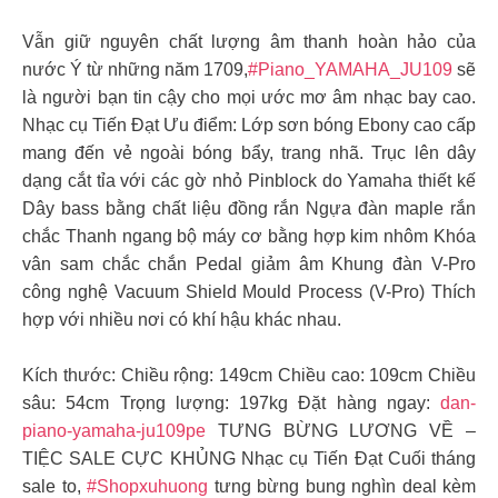
Vẫn giữ nguyên chất lượng âm thanh hoàn hảo của
nước Ý từ những năm 1709,
#Piano_YAMAHA_JU109
sẽ
là người bạn tin cậy cho mọi ước mơ âm nhạc bay cao.
Nhạc cụ Tiến Đạt Ưu điểm: Lớp sơn bóng Ebony cao cấp
mang đến vẻ ngoài bóng bẩy, trang nhã. Trục lên dây
dạng cắt tỉa với các gờ nhỏ Pinblock do Yamaha thiết kế
Dây bass bằng chất liệu đồng rắn Ngựa đàn maple rắn
chắc Thanh ngang bộ máy cơ bằng hợp kim nhôm Khóa
vân sam chắc chắn Pedal giảm âm Khung đàn V-Pro
công nghệ Vacuum Shield Mould Process (V-Pro) Thích
hợp với nhiều nơi có khí hậu khác nhau.
Kích thước: Chiều rộng: 149cm Chiều cao: 109cm Chiều
sâu: 54cm Trọng lượng: 197kg Đặt hàng ngay:
dan-
piano-yamaha-ju109pe
TƯNG BỪNG LƯƠNG VỀ –
TIỆC SALE CỰC KHỦNG Nhạc cụ Tiến Đạt Cuối tháng
sale to,
#Shopxuhuong
tưng bừng bung nghìn deal kèm