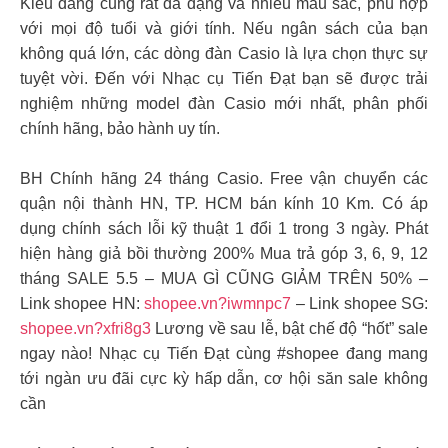
Kiểu dáng cũng rất đa dạng và nhiều màu sắc, phù hợp
với mọi độ tuổi và giới tính. Nếu ngân sách của bạn
không quá lớn, các dòng đàn Casio là lựa chọn thực sự
tuyệt vời. Đến với Nhạc cụ Tiến Đạt bạn sẽ được trải
nghiệm những model đàn Casio mới nhất, phân phối
chính hãng, bảo hành uy tín.
BH Chính hãng 24 tháng Casio. Free vận chuyển các
quận nội thành HN, TP. HCM bán kính 10 Km. Có áp
dụng chính sách lỗi kỹ thuật 1 đổi 1 trong 3 ngày. Phát
hiện hàng giả bồi thường 200% Mua trả góp 3, 6, 9, 12
tháng SALE 5.5 – MUA GÌ CŨNG GIẢM TRÊN 50% –
Link shopee HN:
shopee.vn?iwmnpc7
– Link shopee SG:
shopee.vn?xfri8g3
Lương về sau lễ, bật chế độ “hốt” sale
ngay nào! Nhạc cụ Tiến Đạt cùng #shopee đang mang
tới ngàn ưu đãi cực kỳ hấp dẫn, cơ hội săn sale không
cần