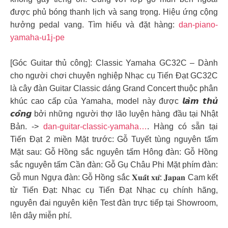
được phủ bóng thanh lịch và sang trọng. Hiệu ứng cộng
hưởng pedal vang. Tìm hiểu và đặt hàng:
dan-piano-
yamaha-u1j-pe
[Góc Guitar thủ công]: Classic Yamaha GC32C – Dành
cho người chơi chuyên nghiệp Nhạc cụ Tiến Đạt GC32C
là cây đàn Guitar Classic dáng Grand Concert thuộc phân
khúc cao cấp của Yamaha, model này được 𝙡𝙖̀𝙢 𝙩𝙝𝙪̉
𝙘𝙤̂𝙣𝙜 bởi những người thợ lão luyện hàng đầu tại Nhật
Bản. ->
dan-guitar-classic-yamaha…
. Hàng có sẵn tại
Tiến Đạt 2 miền Mặt trước: Gỗ Tuyết tùng nguyên tấm
Mặt sau: Gỗ Hồng sắc nguyên tấm Hông đàn: Gỗ Hồng
sắc nguyên tấm Cần đàn: Gỗ Gụ Châu Phi Mặt phím đàn:
Gỗ mun Ngựa đàn: Gỗ Hồng sắc 𝐗𝐮𝐚̂́𝐭 𝐱𝐮̛́: 𝐉𝐚𝐩𝐚𝐧 Cam kết
từ Tiến Đạt: Nhạc cụ Tiến Đạt Nhạc cụ chính hãng,
nguyên đai nguyên kiện Test đàn trực tiếp tại Showroom,
lên dây miễn phí.