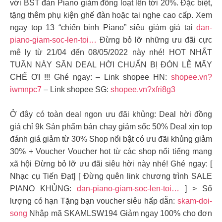
với BST đàn Piano giảm đồng loạt lên tới 20%. Đặc biệt,
tặng thêm phụ kiện ghế đàn hoặc tai nghe cao cấp. Xem
ngay top 13 “chiến binh Piano” siêu giảm giá tại
dan-
piano-giam-soc-len-toi…
Đừng bỏ lỡ những ưu đãi cực
mê ly từ 21/04 đến 08/05/2022 này nhé! HOT NHẤT
TUẦN NÀY ️SĂN DEAL HỜI CHUẨN BỊ ĐÓN LỄ MẤY
CHẾ ƠI !!! Ghé ngay: – Link shopee HN:
shopee.vn?
iwmnpc7
– Link shopee SG:
shopee.vn?xfri8g3
️
Ở đây có toàn deal ngon ưu đãi khủng: Deal hời đồng
giá chỉ 9k Sản phẩm bán chạy giảm sốc 50% Deal xịn top
đánh giá giảm từ 30% Shop nổi bật có ưu đãi khủng giảm
30% + Voucher Voucher hot từ các shop nổi tiếng mạng
xã hội Đừng bỏ lỡ ưu đãi siêu hời này nhé! Ghé ngay: [
Nhạc cụ Tiến Đạt] [ Đừng quên link chương trình SALE
PIANO KHỦNG:
dan-piano-giam-soc-len-toi…
] > Số
lượng có hạn Tặng bạn voucher siêu hấp dẫn:
skam-doi-
song
Nhập mã SKAMLSW194 Giảm ngay 100% cho đơn