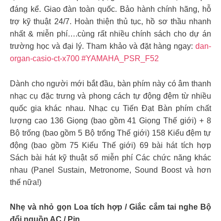
đáng kể. Giao đàn toàn quốc. Bảo hành chính hãng, hỗ
trợ kỹ thuật 24/7. Hoàn thiện thủ tục, hồ sơ thầu nhanh
nhất & miễn phí….cùng rất nhiều chính sách cho dự án
trường học và đại lý. Tham khảo và đặt hàng ngay:
dan-
organ-casio-ct-x700
#YAMAHA_PSR_F52
Dành cho người mới bắt đầu, bàn phím này có âm thanh
nhạc cụ đặc trưng và phong cách tự động đệm từ nhiều
quốc gia khác nhau. Nhạc cụ Tiến Đạt Bàn phím chất
lượng cao 136 Giọng (bao gồm 41 Giọng Thế giới) + 8
Bộ trống (bao gồm 5 Bộ trống Thế giới) 158 Kiểu đệm tự
động (bao gồm 75 Kiểu Thế giới) 69 bài hát tích hợp
Sách bài hát kỹ thuật số miễn phí Các chức năng khác
nhau (Panel Sustain, Metronome, Sound Boost và hơn
thế nữa!)
Nhẹ và nhỏ gọn Loa tích hợp / Giắc cắm tai nghe Bộ
đổi nguồn AC / Pin