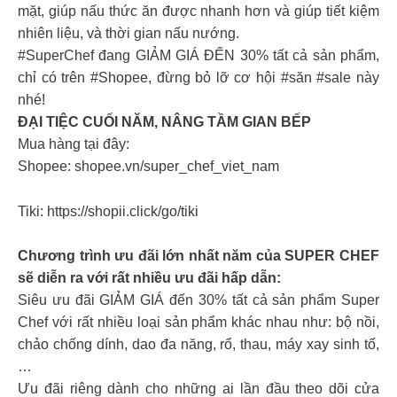
mặt, giúp nấu thức ăn được nhanh hơn và giúp tiết kiệm
nhiên liệu, và thời gian nấu nướng.
#SuperChef đang GIẢM GIÁ ĐẾN 30% tất cả sản phẩm,
chỉ có trên #Shopee, đừng bỏ lỡ cơ hội #săn #sale này
nhé!
ĐẠI TIỆC CUỐI NĂM, NÂNG TẦM GIAN BẾP
Mua hàng tại đây:
Shopee: shopee.vn/super_chef_viet_nam
Tiki: https://shopii.click/go/tiki
Chương trình ưu đãi lớn nhất năm của SUPER CHEF
sẽ diễn ra với rất nhiều ưu đãi hấp dẫn:
Siêu ưu đãi GIẢM GIÁ đến 30% tất cả sản phẩm Super
Chef với rất nhiều loại sản phẩm khác nhau như: bộ nồi,
chảo chống dính, dao đa năng, rổ, thau, máy xay sinh tố,
…
Ưu đãi riêng dành cho những ai lần đầu theo dõi cửa