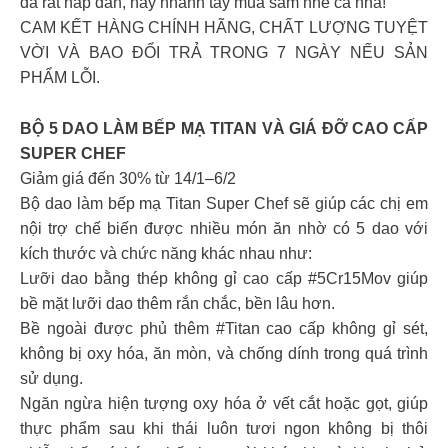
đã rất hấp dẫn, hãy nhanh tay mua sắm nhé cả nhà!
CAM KẾT HÀNG CHÍNH HÃNG, CHẤT LƯỢNG TUYỆT
VỜI VÀ BAO ĐỔI TRẢ TRONG 7 NGÀY NẾU SẢN
PHẨM LỖI.
BỘ 5 DAO LÀM BẾP MẠ TITAN VÀ GIÁ ĐỠ CAO CẤP
SUPER CHEF
Giảm giá đến 30% từ 14/1–6/2
Bộ dao làm bếp mạ Titan Super Chef sẽ giúp các chị em
nội trợ chế biến được nhiều món ăn nhờ có 5 dao với
kích thước và chức năng khác nhau như:
Lưỡi dao bằng thép không gỉ cao cấp #5Cr15Mov giúp
bề mặt lưỡi dao thêm rắn chắc, bền lâu hơn.
Bề ngoài được phủ thêm #Titan cao cấp không gỉ sét,
không bị oxy hóa, ăn mòn, và chống dính trong quá trình
sử dụng.
Ngăn ngừa hiện tượng oxy hóa ở vết cắt hoặc gọt, giúp
thực phẩm sau khi thái luôn tươi ngon không bị thôi