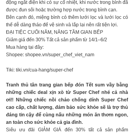
động ngắt điện khi có sự cố nhiệt, khi nước trong bình đã
được đun sôi hoặc trường hợp nước trong bình cạn.
Bên cạnh đó, miệng bình có thêm lưới lọc và lưới lọc có
thể dễ dàng tháo để vệ sinh và lắp lại nên rất tiện lợi.
ĐẠI TIỆC CUỐI NĂM, NÂNG TẦM GIAN BẾP
Giảm giá đến 30% Tất cả sản phẩm từ 14/1–6/2
Mua hàng tại đây:
Shopee: shopee.vn/super_chef_viet_nam
Tiki: tiki.vn/cua-hang/super-chef
Tranh thủ tân trang gian bếp đón Tết sum vầy bằng
những chiếc deal xịn xò từ Super Chef nhé cả nhà
ơi!! Những chiếc nồi chảo chống dính Super Chef
cao cấp, chất lượng, đảm bảo sức khỏe sẽ là trợ thủ
đáng tin cậy để cùng nấu những món ăn thơm ngon,
an toàn cho sức khỏe cả gia đình.
Siêu ưu đãi GIẢM GIÁ đến 30% tất cả sản phẩm