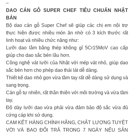
–
DAO CÁN GỖ SUPER CHEF TIÊU CHUẨN NHẬT
BẢN
Bộ dao cán gỗ Super Chef sẽ giúp các chị em nội trợ
thực hiện được nhiều món ăn nhờ có 3 kích thước rất
linh hoạt và nhiều chức năng như:
Lưỡi dao lằm bằng thép không gỉ 5Cr15MoV cao cấp
giúp cho dao sắc bén lâu hơn.
Công nghệ vát lưỡi của Nhật với mép vát nhỏ, giúp dao
sắc bén hơn cho phép dao thái lát dễ dàng.
Thiết kế dao nhỏ gọn vừa tầm tay rất dễ dàng sử dụng và
sang trọng.
Cán gỗ tự nhiên, rất thân thiện với môi trường và vừa tầm
tay.
Độ dày lưỡi dao vừa phải vừa đảm bảo độ sắc vừa đủ
cứng cáp khi sử dụng.
CAM KẾT HÀNG CHÍNH HÃNG, CHẤT LƯỢNG TUYỆT
VỜI VÀ BAO ĐỔI TRẢ TRONG 7 NGÀY NẾU SẢN