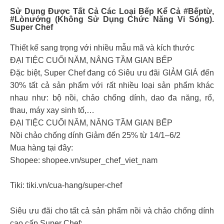
Sử Dụng Được Tất Cả Các Loại Bếp Kể Cả #bếptừ,
#lònướng (không Sử Dụng Chức Năng Vi Sóng).
Super Chef
Thiết kế sang trọng với nhiều mẫu mã và kích thước
ĐẠI TIỆC CUỐI NĂM, NÂNG TẦM GIAN BẾP
Đặc biệt, Super Chef đang có Siêu ưu đãi GIẢM GIÁ đến
30% tất cả sản phẩm với rất nhiều loại sản phẩm khác
nhau như: bộ nồi, chảo chống dính, dao đa năng, rổ,
thau, máy xay sinh tố,…
ĐẠI TIỆC CUỐI NĂM, NÂNG TẦM GIAN BẾP
Nồi chảo chống dính Giảm đến 25% từ 14/1–6/2
Mua hàng tại đây:
Shopee: shopee.vn/super_chef_viet_nam
Tiki: tiki.vn/cua-hang/super-chef
Siêu ưu đãi cho tất cả sản phẩm nồi và chảo chống dính
cao cấp Super Chef: