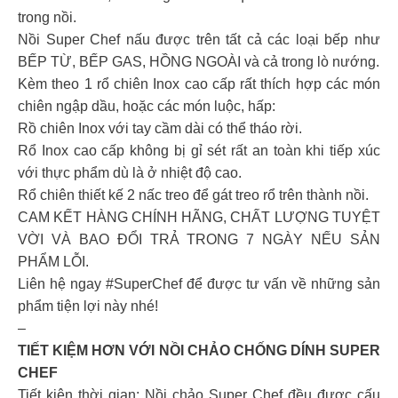
trong nồi.
Nồi Super Chef nấu được trên tất cả các loại bếp như
BẾP TỪ, BẾP GAS, HỒNG NGOÀI và cả trong lò nướng.
Kèm theo 1 rổ chiên Inox cao cấp rất thích hợp các món
chiên ngập dầu, hoặc các món luộc, hấp:
Rồ chiên Inox với tay cầm dài có thể tháo rời.
Rổ Inox cao cấp không bị gỉ sét rất an toàn khi tiếp xúc
với thực phẩm dù là ở nhiệt độ cao.
Rổ chiên thiết kế 2 nấc treo để gát treo rổ trên thành nồi.
CAM KẾT HÀNG CHÍNH HÃNG, CHẤT LƯỢNG TUYỆT
VỜI VÀ BAO ĐỔI TRẢ TRONG 7 NGÀY NẾU SẢN
PHẨM LỖI.
Liên hệ ngay #SuperChef để được tư vấn về những sản
phẩm tiện lợi này nhé!
–
TIẾT KIỆM HƠN VỚI NỒI CHẢO CHỐNG DÍNH SUPER
CHEF
Tiết kiện thời gian: Nồi chảo Super Chef đều được cấu