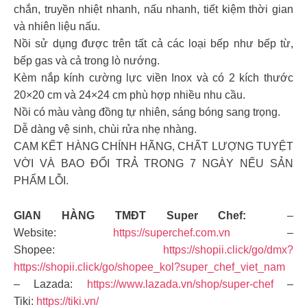
chắn, truyền nhiệt nhanh, nấu nhanh, tiết kiệm thời gian
và nhiên liệu nấu.
Nồi sử dụng được trên tất cả các loại bếp như bếp từ,
bếp gas và cả trong lò nướng.
Kèm nắp kính cường lực viền Inox và có 2 kích thước
20×20 cm và 24×24 cm phù hợp nhiều nhu cầu.
Nồi có màu vàng đồng tự nhiên, sáng bóng sang trọng.
Dễ dàng vệ sinh, chùi rửa nhẹ nhàng.
CAM KẾT HÀNG CHÍNH HÃNG, CHẤT LƯỢNG TUYỆT
VỜI VÀ BAO ĐỔI TRẢ TRONG 7 NGÀY NẾU SẢN
PHẨM LỖI.
GIAN HÀNG TMĐT Super Chef:
–
Website:
https://superchef.com.vn
–
Shopee:
https://shopii.click/go/dmx?
https://shopii.click/go/shopee_kol?super_chef_viet_nam
– Lazada:
https://www.lazada.vn/shop/super-chef
–
Tiki:
https://tiki.vn/