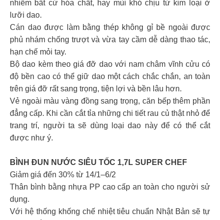
nhiễm bất cứ hóa chất, hay mùi khó chịu từ kim loại ở
lưỡi dao.
Cán dao được làm bằng thép không gỉ bề ngoài được
phủ nhám chống trượt và vừa tay cầm dễ dàng thao tác,
hạn chế mỏi tay.
Bộ dao kèm theo giá đỡ dao với nam châm vĩnh cửu có
độ bền cao có thể giữ dao một cách chắc chắn, an toàn
trên giá đỡ rất sang trọng, tiện lợi và bền lâu hơn.
Vẻ ngoài màu vàng đồng sang trọng, căn bếp thêm phần
đẳng cấp. Khi cần cắt tỉa những chi tiết rau củ thật nhỏ để
trang trí, người ta sẽ dùng loại dao này để có thể cắt
được như ý.
BÌNH ĐUN NƯỚC SIÊU TỐC 1,7L SUPER CHEF
Giảm giá đến 30% từ 14/1–6/2
Thân bình bằng nhựa PP cao cấp an toàn cho người sử
dụng.
Với hệ thống khống chế nhiệt tiêu chuẩn Nhật Bản sẽ tự