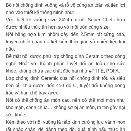
Bộ nồi chống dính vuông và rỗ vô cùng an toàn và tiện lợi
nhờ vào thiết kế thông minh như:
Với thiết kế vuông size 2424 cm nồi Super Chef chứa
được nhiều thức ăn hơn so với nồi tròn cùng size.
Nồi bằng hợp kim nhôm dày đến 2.5mm rất cứng cáp,
truyền nhiệt nhanh = tiết kiệm thời gian và nhiên liệu khi
nấu.
Bề mặt nồi được phủ lớp chống dính Ceramic theo công
nghệ Nhật với thành phần tuyệt đối an toàn cho sức
khỏe, không chứa các chất độc hại như #PTFE, POFA.
Lớp chống dính Ceramic của nồi chống dính tốt, và siêu
bền bỉ, chịu được đến 450 độ C, tuyệt đối không bong
tróc và hạn chế trầy xước.
Nồi có thể chống ăn mòn cao, nên có thể mọi món như
kho mặn, canh chua… không sợ bị ăn mòn, ra ten gây hại
sức khỏe.
Kèm theo với nồi vuông là nắp kính cường lực vành Inox
rất chắc chắn, dễ dàng theo dõi quá trình nấu thức ăn