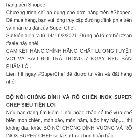
hàng trên Shopee.
Chương trình chỉ áp dụng cho đơn hàng trên #Shopee.
Để mua hàng, bạn vui lòng truy cập đường #link phía trên
và nhận ưu đãi của Super Chef.
Sự kiện diễn ra từ 14/1-6/2/2021. Đừng bỏ lỡ cơ hội #săn
#sale này nhé!
CAM KẾT HÀNG CHÍNH HÃNG, CHẤT LƯỢNG TUYỆT
VỜI VÀ BAO ĐỔI TRẢ TRONG 7 NGÀY NẾU SẢN
PHẨM LỖI.
Liên hệ ngay #SuperChef để được tư vấn và đặt hàng
nhé!
–
BỘ NỒI CHỐNG DÍNH VÀ RỔ CHIÊN INOX SUPER
CHEF SIÊU TIỆN LỢI
Nếu bạn đang tìm kiếm 1 nồi hoặc chảo có thể vừa chế
biến món chiên, món xào, món hầm, luộc hay hấp,… thì
không đâu khác BỘ NỒI CHỐNG DÍNH VUÔNG VÀ RỔ
INOX SUPER CHEF sẽ là sự lựa chọn hoàn hảo.