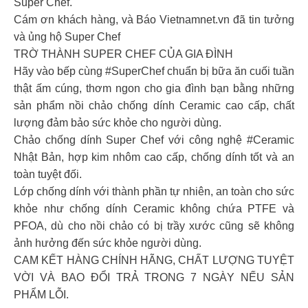
Super Chef.
Cám ơn khách hàng, và Báo Vietnamnet.vn đã tin tưởng
và ủng hộ Super Chef
TRỜ THÀNH SUPER CHEF CỦA GIA ĐÌNH
Hãy vào bếp cùng #SuperChef chuẩn bị bữa ăn cuối tuần
thật ấm cúng, thơm ngon cho gia đình bạn bằng những
sản phẩm nồi chảo chống dính Ceramic cao cấp, chất
lượng đảm bảo sức khỏe cho người dùng.
Chảo chống dính Super Chef với công nghệ #Ceramic
Nhật Bản, hợp kim nhôm cao cấp, chống dính tốt và an
toàn tuyệt đối.
Lớp chống dính với thành phần tự nhiên, an toàn cho sức
khỏe như chống dính Ceramic không chứa PTFE và
PFOA, dù cho nồi chảo có bị trầy xước cũng sẽ không
ảnh hưởng đến sức khỏe người dùng.
CAM KẾT HÀNG CHÍNH HÃNG, CHẤT LƯỢNG TUYỆT
VỜI VÀ BAO ĐỔI TRẢ TRONG 7 NGÀY NẾU SẢN
PHẨM LỖI.