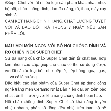
#SuperChef với rất nhiều loại sản phẩm khác nhau như:
bộ nồi, chảo chống dính, dao đa năng, rổ, thau, máy xay
sinh tố,…
CAM KẾT HÀNG CHÍNH HÃNG, CHẤT LƯỢNG TUYỆT
VỜI VÀ BAO ĐỔI TRẢ TRONG 7 NGÀY NẾU SẢN
PHẨM LỖI.
–
NẤU MỌI MÓN NGON VỚI BỘ NỒI CHỐNG DÍNH VÀ
RỔ CHIÊN INOX SUPER CHEF
Sự đa năng của chảo Super Chef đến từ chất liệu hợp
kim nhôm cao cấp, giúp cho chảo có thể sử dụng được
với tất cả các loại bếp như bếp từ, bếp hồng ngoại, gas,
… và cả lò nướng.
Đặc biệt, các sản phẩm của Super Chef áp dụng công
nghệ tráng men Ceramic Nhật Bản hiện đại, an toàn bậc
nhất trên thị trường với khả năng chống dính hoàn hảo.
Nồi chảo chống dính Super Chef có khả năng truyền
nhiệu nhanh, phân bố đồng đều nhiệt trên toàn bộ bề