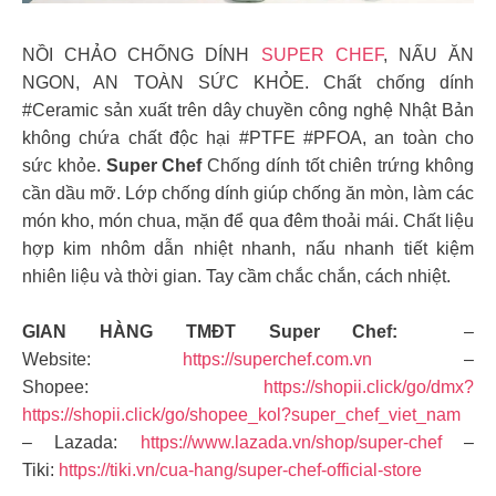
NỒI CHẢO CHỐNG DÍNH
SUPER CHEF
, NẤU ĂN
NGON, AN TOÀN SỨC KHỎE. Chất chống dính
#Ceramic sản xuất trên dây chuyền công nghệ Nhật Bản
không chứa chất độc hại #PTFE #PFOA, an toàn cho
sức khỏe.
Super Chef
Chống dính tốt chiên trứng không
cần dầu mỡ. Lớp chống dính giúp chống ăn mòn, làm các
món kho, món chua, mặn để qua đêm thoải mái. Chất liệu
hợp kim nhôm dẫn nhiệt nhanh, nấu nhanh tiết kiệm
nhiên liệu và thời gian. Tay cầm chắc chắn, cách nhiệt.
GIAN HÀNG TMĐT Super Chef:
–
Website:
https://superchef.com.vn
–
Shopee:
https://shopii.click/go/dmx?
https://shopii.click/go/shopee_kol?super_chef_viet_nam
– Lazada:
https://www.lazada.vn/shop/super-chef
–
Tiki:
https://tiki.vn/cua-hang/super-chef-official-store