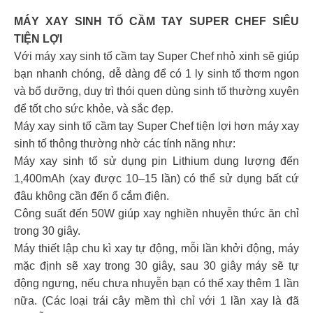
MÁY XAY SINH TỐ CẦM TAY SUPER CHEF SIÊU
TIỆN LỢI
Với máy xay sinh tố cầm tay Super Chef nhỏ xinh sẽ giúp
bạn nhanh chóng, dễ dàng để có 1 ly sinh tố thơm ngon
và bổ dưỡng, duy trì thói quen dùng sinh tố thường xuyên
để tốt cho sức khỏe, và sắc đẹp.
Máy xay sinh tố cầm tay Super Chef tiện lợi hơn máy xay
sinh tố thông thường nhờ các tính năng như:
Máy xay sinh tố sử dụng pin Lithium dung lượng đến
1,400mAh (xay được 10–15 lần) có thể sử dụng bất cứ
đâu không cần đến ổ cắm điện.
Công suất đến 50W giúp xay nghiền nhuyễn thức ăn chỉ
trong 30 giây.
Máy thiết lập chu kì xay tự động, mỗi lần khởi động, máy
mặc định sẽ xay trong 30 giây, sau 30 giây máy sẽ tự
động ngưng, nếu chưa nhuyễn bạn có thể xay thêm 1 lần
nữa. (Các loại trái cây mềm thì chỉ với 1 lần xay là đã