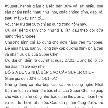
#SuperChef sẽ giảm giá lên đến 30% với rất nhiều loại
sản phẩm khác nhau như: nồi, chảo chống dính, dao, rổ,
thau, máy xay sinh tố,…
Voucher ưu đãi 50% chỉ áp dụng trong hôm nay.
Ưu đãi riêng dành cho những ai lần đầu theo dõi cửa
hàng trên Shopee.
Chương trình chỉ áp dụng cho đơn hàng trên #Shopee.
Để mua hàng, bạn vui lòng truy cập đường #link phía trên
và nhận ưu đãi của Super Chef.
Ưu đãi chỉ diễn ra duy nhất ngày 27.01. Đừng bỏ lỡ cơ
hội #săn #sale này nhé!
ĐỒ GIA DỤNG NHÀ BẾP CAO CẤP SUPER CHEF
Giảm giá đến 30% từ 14/1–6/2
Những dụng cụ nhà bếp cao cấp với công nghệ Nhật
Bản an toàn và hiện đại bậc nhất của Super Chef sẽ giúp
cho việc nấu ăn cũng như bảo quản thức ăn an toàn hơn
và tiện lợi hơn rất nhiều. Các sản phẩm đang được ưu