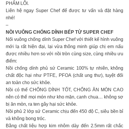
PHẨM LỖI.
Liên hệ ngay Super Chef để được tư vấn và đặt hàng
nhé!
–
NỒI VUÔNG CHỐNG DÍNH BẾP TỪ SUPER CHEF
Nối vuông chống dính Super Chef với thiết kế hình vuông
mới lạ rất hiện đại, lại vừa thông minh giúp chị em nấu
được nhiều hơn so với nồi tròn cùng size, cùng nhiều ưu
điểm:
Nồi chống dính phủ sứ Ceramic 100% tự nhiên, không
chất độc hại như PTFE, PFOA (chất ung thư), tuyệt đối
an toàn cho sức khỏe.
Nồi có thể CHỐNG DÍNH TỐT, CHỐNG ĂN MÒN CAO
nên có thể mọi món như kho mặn, canh chua… không sợ
bị ăn mòn, ra ten gây hại sức khỏe.
Nồi phủ 2 lớp sứ Ceramic chịu đến 450 độ C, siêu bền bỉ
và không bong tróc.
Bằng chất liệu hợp kim nhôm dày đến 2.5mm rất chắc