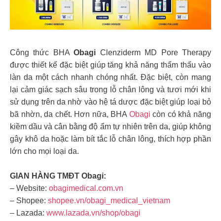
Công thức BHA
Obagi
Clenziderm MD Pore Therapy
được thiết kế đặc biệt giúp tăng khả năng thẩm thấu vào
làn da một cách nhanh chóng nhất. Đặc biệt, còn mang
lại cảm giác sạch sâu trong lỗ chân lông và tươi mới khi
sử dụng trên da nhờ vào hệ tá dược đặc biệt giúp loại bỏ
bã nhờn, da chết. Hơn nữa, BHA
Obagi
còn có khả năng
kiềm dầu và cân bằng độ ẩm tự nhiên trên da, giúp không
gây khô da hoặc làm bít tắc lỗ chân lông, thích hợp phần
lớn cho mọi loại da.
GIAN HÀNG TMĐT Obagi:
– Website:
obagimedical.com.vn
– Shopee:
shopee.vn/obagi_medical_vietnam
– Lazada:
www.lazada.vn/shop/obagi