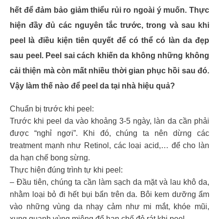
hết để đảm bảo giảm thiểu rủi ro ngoài ý muốn. Thực
hiện đầy đủ các nguyên tắc trước, trong và sau khi
peel là điều kiện tiên quyết để có thể có làn da đẹp
sau peel. Peel sai cách khiến da không những không
cải thiện mà còn mất nhiều thời gian phục hồi sau đó.
Vậy làm thế nào để peel da tại nhà hiệu quả?
Chuẩn bị trước khi peel:
Trước khi peel da vào khoảng 3-5 ngày, làn da cần phải
được “nghỉ ngơi”. Khi đó, chúng ta nên dừng các
treatment mạnh như Retinol, các loại acid,… để cho làn
da hạn chế bong sừng.
Thực hiện đúng trình tự khi peel:
– Đầu tiên, chúng ta cần làm sạch da mặt và lau khô da,
nhằm loại bỏ đi hết bụi bẩn trên da. Bôi kem dưỡng ẩm
vào những vùng da nhạy cảm như mi mắt, khóe mũi,
xung quanh vùng miệng để hạn chế đỏ rát khi peel.