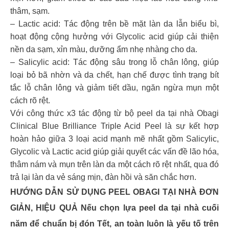
thâm, sạm.
– Lactic acid: Tác động trên bề mặt làn da lẫn biểu bì,
hoạt động cộng hưởng với Glycolic acid giúp cải thiện
nền da sạm, xỉn màu, dưỡng ẩm nhẹ nhàng cho da.
– Salicylic acid: Tác động sâu trong lỗ chân lông, giúp
loại bỏ bã nhờn và da chết, hạn chế được tình trạng bít
tắc lỗ chân lông và giảm tiết dầu, ngăn ngừa mụn một
cách rõ rệt.
Với công thức x3 tác động từ bộ peel da tại nhà Obagi
Clinical Blue Brilliance Triple Acid Peel là sự kết hợp
hoàn hảo giữa 3 loại acid mạnh mẽ nhất gồm Salicylic,
Glycolic và Lactic acid giúp giải quyết các vấn đề lão hóa,
thâm nám và mụn trên làn da một cách rõ rệt nhất, qua đó
trả lại làn da vẻ sáng mịn, đàn hồi và săn chắc hơn.
HƯỚNG DẪN SỬ DỤNG PEEL OBAGI TẠI NHÀ ĐƠN
GIẢN, HIỆU QUẢ Nếu chọn lựa peel da tại nhà cuối
năm để chuẩn bị đón Tết, an toàn luôn là yếu tố trên