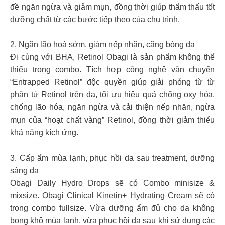
đề ngăn ngừa và giảm mụn, đồng thời giúp thẩm thấu tốt
dưỡng chất từ các bước tiếp theo của chu trình.
2. Ngăn lão hoá sớm, giảm nếp nhăn, căng bóng da
Đi cùng với BHA, Retinol Obagi là sản phẩm không thể
thiếu trong combo. Tích hợp công nghệ vận chuyển
“Entrapped Retinol” độc quyền giúp giải phóng từ từ
phân tử Retinol trên da, tối ưu hiệu quả chống oxy hóa,
chống lão hóa, ngăn ngừa và cải thiện nếp nhăn, ngừa
mụn của “hoạt chất vàng” Retinol, đồng thời giảm thiểu
khả năng kích ứng.
3. Cấp ẩm mùa lạnh, phục hồi da sau treatment, dưỡng
sáng da
Obagi Daily Hydro Drops sẽ có Combo minisize &
mixsize. Obagi Clinical Kinetin+ Hydrating Cream sẽ có
trong combo fullsize. Vừa dưỡng ẩm đủ cho da không
bong khô mùa lạnh, vừa phục hồi da sau khi sử dụng các