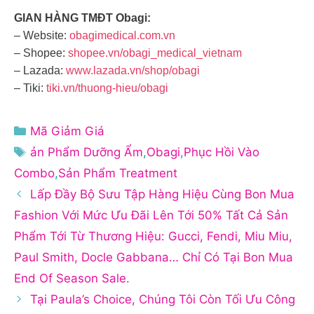
GIAN HÀNG TMĐT Obagi:
– Website:
obagimedical.com.vn
– Shopee:
shopee.vn/obagi_medical_vietnam
– Lazada:
www.lazada.vn/shop/obagi
– Tiki:
tiki.vn/thuong-hieu/obagi
Danh
Mã Giảm Giá
mục
Thẻ
ản Phẩm Dưỡng Ẩm
,
Obagi
,
Phục Hồi Vào
Combo
,
Sản Phẩm Treatment
Lấp Đầy Bộ Sưu Tập Hàng Hiệu Cùng Bon Mua
Fashion Với Mức Ưu Đãi Lên Tới 50% Tất Cả Sản
Phẩm Tới Từ Thương Hiệu: Gucci, Fendi, Miu Miu,
Paul Smith, Docle Gabbana… Chỉ Có Tại Bon Mua
End Of Season Sale.
Tại Paula’s Choice, Chúng Tôi Còn Tối Ưu Công