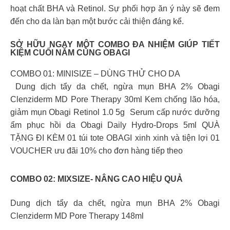
hoạt chất BHA và Retinol. Sự phối hợp ăn ý này sẽ đem
đến cho da làn bạn một bước cải thiện đáng kể.
SỞ HỮU NGAY MỘT COMBO ĐA NHIỆM GIÚP TIẾT
KIỆM CUỐI NĂM CÙNG OBAGI
COMBO 01: MINISIZE – DÙNG THỬ CHO DA
️ Dung dịch tẩy da chết, ngừa mụn BHA 2% Obagi
Clenziderm MD Pore Therapy 30ml Kem chống lão hóa,
giảm mụn Obagi Retinol 1.0 5g ️ Serum cấp nước dưỡng
ẩm phục hồi da Obagi Daily Hydro-Drops 5m️l QUÀ
TẶNG ĐI KÈM 01 túi tote OBAGI xinh xinh và tiện lợi 01
VOUCHER ưu đãi 10% cho đơn hàng tiếp theo
COMBO 02: MIXSIZE- NÂNG CAO HIỆU QUẢ
Dung dịch tẩy da chết, ngừa mụn BHA 2% Obagi
Clenziderm MD Pore Therapy 148ml