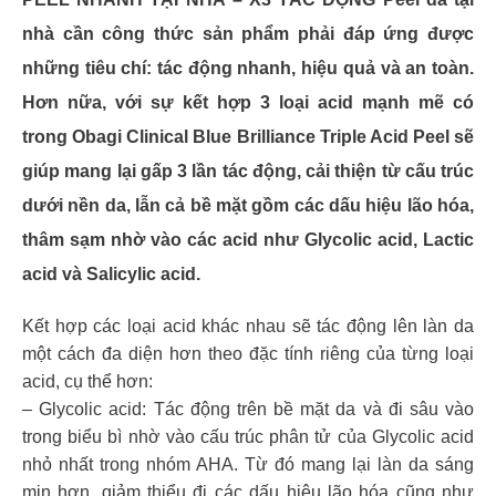
nhà cần công thức sản phẩm phải đáp ứng được
những tiêu chí: tác động nhanh, hiệu quả và an toàn.
Hơn nữa, với sự kết hợp 3 loại acid mạnh mẽ có
trong Obagi Clinical Blue Brilliance Triple Acid Peel sẽ
giúp mang lại gấp 3 lần tác động, cải thiện từ cấu trúc
dưới nền da, lẫn cả bề mặt gồm các dấu hiệu lão hóa,
thâm sạm nhờ vào các acid như Glycolic acid, Lactic
acid và Salicylic acid.
Kết hợp các loại acid khác nhau sẽ tác động lên làn da
một cách đa diện hơn theo đặc tính riêng của từng loại
acid, cụ thể hơn:
– Glycolic acid: Tác động trên bề mặt da và đi sâu vào
trong biểu bì nhờ vào cấu trúc phân tử của Glycolic acid
nhỏ nhất trong nhóm AHA. Từ đó mang lại làn da sáng
mịn hơn, giảm thiểu đi các dấu hiệu lão hóa cũng như