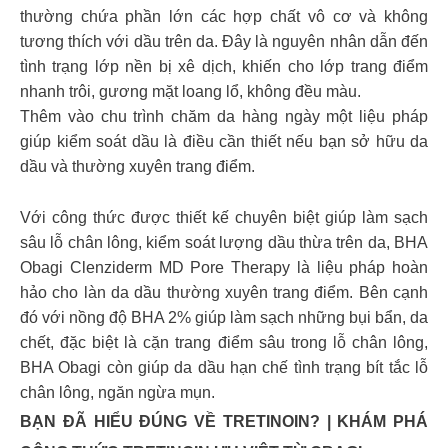
thường chứa phần lớn các hợp chất vô cơ và không
tương thích với dầu trên da. Đây là nguyên nhân dẫn đến
tình trạng lớp nền bị xê dịch, khiến cho lớp trang điểm
nhanh trôi, gương mặt loang lổ, không đều màu.
Thêm vào chu trình chăm da hàng ngày một liệu pháp
giúp kiểm soát dầu là điều cần thiết nếu bạn sở hữu da
dầu và thường xuyên trang điểm.
Với công thức được thiết kế chuyên biệt giúp làm sạch
sâu lỗ chân lông, kiểm soát lượng dầu thừa trên da, BHA
Obagi Clenziderm MD Pore Therapy là liệu pháp hoàn
hảo cho làn da dầu thường xuyên trang điểm. Bên cạnh
đó với nồng độ BHA 2% giúp làm sạch những bụi bẩn, da
chết, đặc biệt là cặn trang điểm sâu trong lỗ chân lông,
BHA Obagi còn giúp da dầu hạn chế tình trạng bít tắc lỗ
chân lông, ngăn ngừa mụn.
BẠN ĐÃ HIỂU ĐÚNG VỀ TRETINOIN? | KHÁM PHÁ