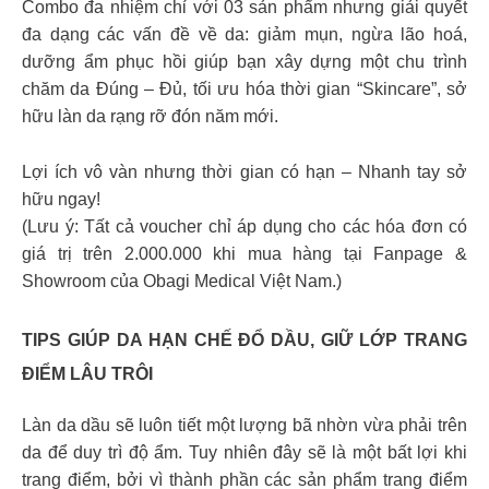
Combo đa nhiệm chỉ với 03 sản phẩm nhưng giải quyết
đa dạng các vấn đề về da: giảm mụn, ngừa lão hoá,
dưỡng ẩm phục hồi giúp bạn xây dựng một chu trình
chăm da Đúng – Đủ, tối ưu hóa thời gian “Skincare”, sở
hữu làn da rạng rỡ đón năm mới.
Lợi ích vô vàn nhưng thời gian có hạn – Nhanh tay sở
hữu ngay!
(Lưu ý: Tất cả voucher chỉ áp dụng cho các hóa đơn có
giá trị trên 2.000.000 khi mua hàng tại Fanpage &
Showroom của Obagi Medical Việt Nam.)
TIPS GIÚP DA HẠN CHẾ ĐỔ DẦU, GIỮ LỚP TRANG
ĐIỂM LÂU TRÔI
Làn da dầu sẽ luôn tiết một lượng bã nhờn vừa phải trên
da để duy trì độ ẩm. Tuy nhiên đây sẽ là một bất lợi khi
trang điểm, bởi vì thành phần các sản phẩm trang điểm