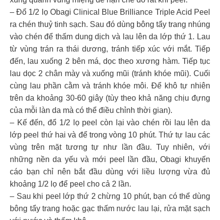
– Đổ 1/2 lọ Obagi Clinical Blue Brilliance Triple Acid Peel
ra chén thuỷ tinh sạch. Sau đó dùng bông tẩy trang nhúng
vào chén để thấm dung dịch và lau lên da lớp thứ 1. Lau
từ vùng trán ra thái dương, tránh tiếp xúc với mắt. Tiếp
đến, lau xuống 2 bên má, dọc theo xương hàm. Tiếp tục
lau dọc 2 chân mày và xuống mũi (tránh khóe mũi). Cuối
cùng lau phần cằm và tránh khóe môi. Để khô tự nhiên
trên da khoảng 30-60 giây (tùy theo khả năng chịu đựng
của mỗi làn da mà có thể điều chỉnh thời gian).
– Kế đến, đổ 1/2 lọ peel còn lại vào chén rồi lau lên da
lớp peel thứ hai và để trong vòng 10 phút. Thứ tự lau các
vùng trên mặt tương tự như lần đầu. Tuy nhiên, với
những nền da yếu và mới peel lần đầu, Obagi khuyến
cáo bạn chỉ nên bắt đầu dùng với liều lượng vừa đủ
khoảng 1/2 lọ để peel cho cả 2 lần.
– Sau khi peel lớp thứ 2 chừng 10 phút, bạn có thể dùng
bông tẩy trang hoặc gạc thấm nước lau lại, rửa mặt sạch