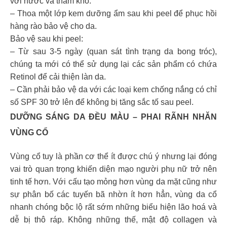
với nước và thấm khô.
– Thoa một lớp kem dưỡng ẩm sau khi peel để phục hồi
hàng rào bảo vệ cho da.
Bảo vệ sau khi peel:
– Từ sau 3-5 ngày (quan sát tình trạng da bong tróc),
chúng ta mới có thể sử dụng lại các sản phẩm có chứa
Retinol để cải thiện làn da.
– Cần phải bảo vệ da với các loại kem chống nắng có chỉ
số SPF 30 trở lên để không bị tăng sắc tố sau peel.
DƯỠNG SÁNG DA ĐỀU MÀU – PHAI RÃNH NHĂN
VÙNG CỔ
Vùng cổ tuy là phần cơ thể ít được chú ý nhưng lại đóng
vai trò quan trọng khiến diện mạo người phụ nữ trở nên
tinh tế hơn. Với cấu tạo mỏng hơn vùng da mặt cũng như
sự phân bố các tuyến bã nhờn ít hơn hẳn, vùng da cổ
nhanh chóng bộc lộ rất sớm những biểu hiện lão hoá và
dễ bị thô ráp. Không những thế, mật độ collagen và