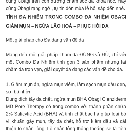
cùng Obagi trên con đường chăm sóc da khoa học. Hãy
cùng Obagi rạng ngời, tự tin đón mùa lễ hội sắp đến nhé.
TÍNH ĐA NHIỆM TRONG COMBO ĐA NHIỆM OBAGI
GIẢM MỤN – NGỪA LÃO HOÁ – PHỤC HỒI DA
Một giải pháp cho Đa dạng vấn đề da
Mang đến một giải pháp chăm da ĐÚNG và ĐỦ, chỉ với
một Combo Đa Nhiệm tinh gọn 3 sản phẩm nhưng lại
chăm da trọn vẹn, giải quyết đa dạng các vấn đề cho da.
1. Giảm mụn ẩn, ngừa mụn viêm, làm sạch mụn đầu đen,
sợi bã nhờn
Dung dịch tẩy da chết, ngừa mụn BHA Obagi Clenziderm
MD Pore Therapy có trong combo với thành phần chứa
2% Salicylic Acid (BHA) và tinh chất bạc hà giúp loại bỏ
vi khuẩn gây mụn, tẩy da chết, hỗ trợ kiềm dầu và cải
thiện lỗ chân lông. Lỗ chân lông thông thoáng sẽ là tiền