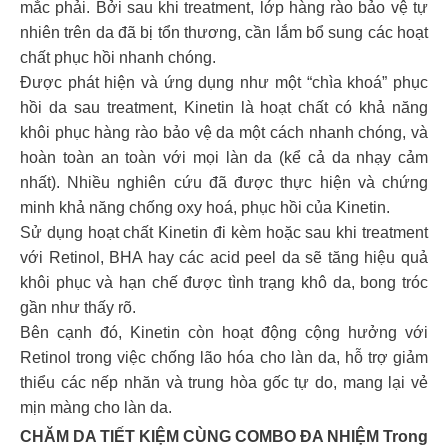
mắc phải. Bởi sau khi treatment, lớp hàng rào bảo vệ tự
nhiên trên da đã bị tổn thương, cần lắm bổ sung các hoạt
chất phục hồi nhanh chóng.
Được phát hiện và ứng dụng như một “chìa khoá” phục
hồi da sau treatment, Kinetin là hoạt chất có khả năng
khôi phục hàng rào bảo vệ da một cách nhanh chóng, và
hoàn toàn an toàn với mọi làn da (kể cả da nhạy cảm
nhất). Nhiều nghiên cứu đã được thực hiện và chứng
minh khả năng chống oxy hoá, phục hồi của Kinetin.
Sử dụng hoạt chất Kinetin đi kèm hoặc sau khi treatment
với Retinol, BHA hay các acid peel da sẽ tăng hiệu quả
khôi phục và hạn chế được tình trạng khô da, bong tróc
gần như thấy rõ.
Bên cạnh đó, Kinetin còn hoạt động cộng hưởng với
Retinol trong việc chống lão hóa cho làn da, hỗ trợ giảm
thiểu các nếp nhăn và trung hòa gốc tự do, mang lại vẻ
mịn màng cho làn da.
CHĂM DA TIẾT KIỆM CÙNG COMBO ĐA NHIỆM Trong