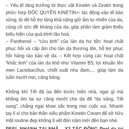
– Yếu tố tăng trưởng từ thực vật Kinetin và Zeatin trong
phức hợp ĐỘC QUYỀN KINETIN+: tác động vào tế bào
sừng, từ đó hỗ trợ tăng khả năng giữ ẩm tự nhiên của da,
củng cố sức đề kháng của da, góp phần làm giảm thiểu
biểu hiện của quá trình lão hoá.
– Panthenol – “cứu tinh” của làn da hư tổn: hoạt chất
phục hồi và cấp ẩm cho làn da thương tổn, hỗ trợ phục
hồi hàng rào bảo vệ da. – Kết hợp cùng các hoạt chất
“khắc tinh” của làn da khô như Vitamin B5, lợi khuẩn lên
men Lactobacillus, chiết xuất nha đam,… giúp làm da
luôn mướt mịn, căng bóng.
Không khí Tết đã ùa đến trước hiên nhà, ngại gì mà
không tìm lại sự căng mướt cho da để “da sáng, Tết
sang”, chẳng ngại khoe sắc trong mọi cuộc vui. Nhanh
tay lì xì cho bản thân siêu phẩm Kinetin Cream để sở hữu
một routine đẹp không tì vết đón năm mới đến bạn nhé.
PEEL NHANH TẠI NHÀ – X3 TÁC ĐỘNG Peel da tại