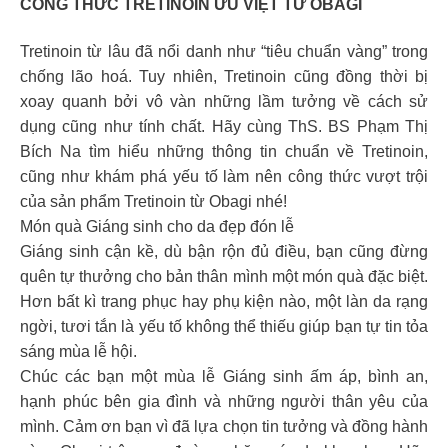
CÔNG THỨC TRETINOIN ƯU VIỆT TỪ OBAGI
Tretinoin từ lâu đã nổi danh như “tiêu chuẩn vàng” trong
chống lão hoá. Tuy nhiên, Tretinoin cũng đồng thời bị
xoay quanh bởi vô vàn những lầm tưởng về cách sử
dụng cũng như tính chất. Hãy cùng ThS. BS Phạm Thị
Bích Na tìm hiểu những thông tin chuẩn về Tretinoin,
cũng như khám phá yếu tố làm nên công thức vượt trội
của sản phẩm Tretinoin từ Obagi nhé!
Món quà Giáng sinh cho da đẹp đón lễ
Giáng sinh cận kề, dù bận rộn đủ điều, bạn cũng đừng
quên tự thưởng cho bản thân mình một món quà đặc biệt.
Hơn bất kì trang phục hay phụ kiện nào, một làn da rạng
ngời, tươi tắn là yếu tố không thể thiếu giúp bạn tự tin tỏa
sáng mùa lễ hội.
Chúc các bạn một mùa lễ Giáng sinh ấm áp, bình an,
hạnh phúc bên gia đình và những người thân yêu của
mình. Cảm ơn bạn vì đã lựa chọn tin tưởng và đồng hành