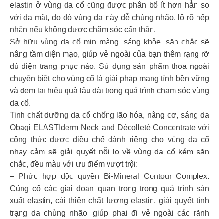
elastin ở vùng da cổ cũng được phân bổ ít hơn hẳn so
với da mặt, do đó vùng da này dễ chùng nhão, lộ rõ nếp
nhăn nếu không được chăm sóc cẩn thận.
Sở hữu vùng da cổ mịn màng, sáng khỏe, săn chắc sẽ
nâng tầm diện mạo, giúp vẻ ngoài của bạn thêm rạng rỡ
dù diện trang phục nào. Sử dụng sản phẩm thoa ngoài
chuyên biệt cho vùng cổ là giải pháp mang tính bền vững
và đem lại hiệu quả lâu dài trong quá trình chăm sóc vùng
da cổ.
Tinh chất dưỡng da cổ chống lão hóa, nâng cơ, sáng da
Obagi ELASTIderm Neck and Décolleté Concentrate với
công thức được điều chế dành riêng cho vùng da cổ
nhạy cảm sẽ giải quyết nỗi lo về vùng da cổ kém săn
chắc, đều màu với ưu điểm vượt trội:
– Phức hợp độc quyền Bi-Mineral Contour Complex:
Củng cố các giai đoạn quan trọng trong quá trình sản
xuất elastin, cải thiện chất lượng elastin, giải quyết tình
trạng da chùng nhão, giúp phai đi vẻ ngoài các rãnh