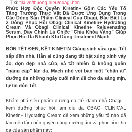
– Tiki:
tiki.vn/thuong-hieu/obagi.htm
Phức Hợp Độc Quyền Kinetin+ Gồm Các Yếu Tố
Tăng Trưởng Thực Vật Đã Được Ứng Dụng Trong
Các Dòng Sản Phẩm Clinical Của Obagi, Đặc Biệt Là
2 Dòng Phục Hồi Obagi Clinical Kinetin+ Hydrating
Cream Và Obagi Clinical Kinetin+ Rejuvenating
Serum. Đây Chính Là Chiếc “chìa Khóa Vàng” Giúp
Phục Hồi Da Nhanh Khi Dùng Treatment Mạnh.
ĐÓN TẾT ĐẾN, KẾT KINETIN Giáng sinh vừa qua. Tết
sắp đến nhà. Hẳn ai cũng đang tất bật xúng xính váy
áo, dọn dẹp nhà cửa, và tất nhiên là không quên
“nâng cấp” làn da. Mách nhỏ với bạn một “chân ái”
dưỡng da những ngày cuối năm để cho da sáng mịn,
tự tin đón Tết.
Khám phá siêu phẩm dưỡng da trứ danh nhà Obagi –
kem dưỡng phục hồi làm dịu da OBAGI CLINICAL
Kinetin+ Hydrating Cream để xem những yếu tố nào đã
làm nên làm nên quyền năng dưỡng ẩm và phục hồi cho
da của sản phẩm này: