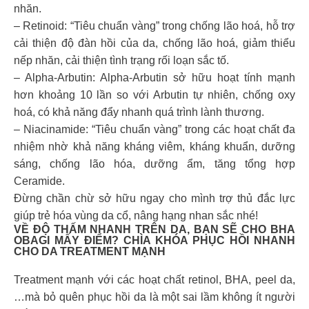
nhăn.
– Retinoid: “Tiêu chuẩn vàng” trong chống lão hoá, hỗ trợ
cải thiện độ đàn hồi của da, chống lão hoá, giảm thiểu
nếp nhăn, cải thiện tình trạng rối loạn sắc tố.
– Alpha-Arbutin: Alpha-Arbutin sở hữu hoạt tính mạnh
hơn khoảng 10 lần so với Arbutin tự nhiên, chống oxy
hoá, có khả năng đẩy nhanh quá trình lành thương.
– Niacinamide: “Tiêu chuẩn vàng” trong các hoạt chất đa
nhiệm nhờ khả năng kháng viêm, kháng khuẩn, dưỡng
sáng, chống lão hóa, dưỡng ẩm, tăng tổng hợp
Ceramide.
Đừng chần chừ sở hữu ngay cho mình trợ thủ đắc lực
giúp trẻ hóa vùng da cổ, nâng hạng nhan sắc nhé!
VỀ ĐỘ THẤM NHANH TRÊN DA, BẠN SẼ CHO BHA
OBAGI MẤY ĐIỂM? CHÌA KHÓA PHỤC HỒI NHANH
CHO DA TREATMENT MẠNH
Treatment mạnh với các hoạt chất retinol, BHA, peel da,
…mà bỏ quên phục hồi da là một sai lầm không ít người