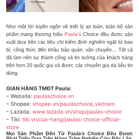
Như một lời tuyên ngôn về triết lý an toàn, toàn bộ sản
phẩm mang thương hiệu
Paula’s
Choice đều được sản
xuất dựa trên các tiêu chí kiểm định nghiêm ngặt từ bao
bì, công thức đến khâu bảo quản, vận chuyển… Tất cả
đã làm nên sự thành công và tin tưởng của khách hàng
trên hơn 20 quốc gia và được các chuyên gia da liễu tin
dùng.
GIAN HÀNG TMĐT Paula:
– Website:
paulaschoice.vn
– Shopee:
shopee.vn/paulaschoice_vietnam
– Lazada:
www.lazada.vn/shop/paulas-choice
– Tiki:
tiki.vn/cua-hang/paulas-choice-official-
store
Mọi Sản Phẩm Đến Từ Paula’s Choice Đều Được
Phát Triển Dựa Trên Hàng Trăm Nghiên Cứu Độc Lập,