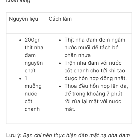
chân lông
Nguyên liệu
Cách làm
200gr
Thịt nha đam đem ngâm
thịt nha
nước muối để tách bỏ
đam
phần nhựa
nguyên
Trộn nha đam với nước
chất
cốt chanh cho tới khi tạo
1
được hỗn hợp đồng nhất.
muỗng
Thoa đều hỗn hợp lên da,
nước
để trong khoảng 7 phút
cốt
rồi rửa lại mặt với nước
chanh
mát.
Lưu ý:
Bạn chỉ nên thực hiện đắp mặt nạ nha đam