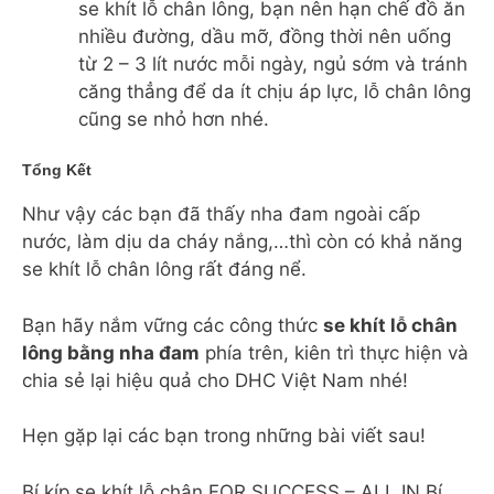
se khít lỗ chân lông, bạn nên hạn chế đồ ăn
nhiều đường, dầu mỡ, đồng thời nên uống
từ 2 – 3 lít nước mỗi ngày, ngủ sớm và tránh
căng thẳng để da ít chịu áp lực, lỗ chân lông
cũng se nhỏ hơn nhé.
Tổng Kết
Như vậy các bạn đã thấy nha đam ngoài cấp
nước, làm dịu da cháy nắng,…thì còn có khả năng
se khít lỗ chân lông rất đáng nể.
Bạn hãy nắm vững các công thức
se khít lỗ chân
lông bằng nha đam
phía trên, kiên trì thực hiện và
chia sẻ lại hiệu quả cho DHC Việt Nam nhé!
Hẹn gặp lại các bạn trong những bài viết sau!
Bí kíp se khít lỗ chân FOR SUCCESS – ALL IN Bí