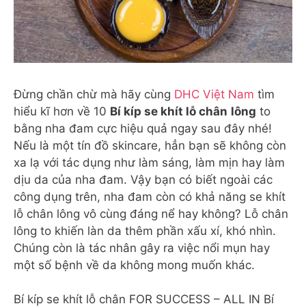
Đừng chần chừ mà hãy cùng
DHC Việt Nam
tìm
hiểu kĩ hơn về 10
Bí kíp se khít lỗ chân
lông
to
bằng nha đam cực hiệu quả ngay sau đây nhé!
Nếu là một tín đồ skincare, hẳn bạn sẽ không còn
xa lạ với tác dụng như làm sáng, làm mịn hay làm
dịu da của nha đam. Vậy bạn có biết ngoài các
công dụng trên, nha đam còn có khả năng se khít
lỗ chân lông vô cùng đáng nể hay không? Lỗ chân
lông to khiến làn da thêm phần xấu xí, khó nhìn.
Chúng còn là tác nhân gây ra việc nổi mụn hay
một số bệnh về da không mong muốn khác.
Bí kíp se khít lỗ chân FOR SUCCESS – ALL IN Bí