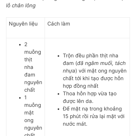
lỗ chân lông
Nguyên liệu
Cách làm
2
muỗng
Trộn đều phần thịt nha
thịt
đam (
đã ngâm muối, tách
nha
nhựa
) với mật ong nguyên
đam
chất tới khi tạo được hỗn
nguyên
hợp đồng nhất
chất
Thoa hỗn hợp vừa tạo
1
được lên da.
muỗng
Để mặt nạ trong khoảng
mật
15 phút rồi rửa lại mặt với
ong
nước mát.
nguyên
chất