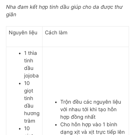
Nha đam kết hợp tinh dầu giúp cho da được thư
giãn
Nguyên liệu
Cách làm
1 thìa
tinh
dầu
jojoba
10
giọt
tinh
Trộn đều các nguyên liệu
dầu
với nhau tới khi tạo hỗn
hương
hợp đồng nhất
tràm
Cho hỗn hợp vào 1 bình
10
dạng xịt và xịt trực tiếp lên