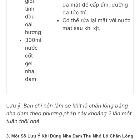
giọt
da mặt để cấp ẩm, dưỡng
tinh
da tức thì.
dầu
Có thể rửa lại mặt với nước
oải
mát sau khi xịt.
hương
300ml
nước
cốt
gel
nha
đam
Lưu ý:
Bạn chỉ nên làm se khít lỗ chân lông bằng
nha đam theo phương pháp này khoảng 2 lần một
tuần thôi nhé.
3. Một Số Lưu Ý Khi Dùng Nha Đam Thu Nhỏ Lỗ Chân Lông