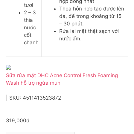
hợp đồng nhất
tươi
Thoa hỗn hợp tạo được lên
2 – 3
da, để trong khoảng từ 15
thìa
– 30 phút.
nước
Rửa lại mặt thật sạch với
cốt
nước ấm.
chanh
Sữa rửa mặt DHC Acne Control Fresh Foaming
Wash hỗ trợ ngừa mụn
| SKU: 4511413523872
319,000₫