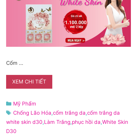
Cốm …
XEM CHI TIẾT
Danh
Mỹ Phẩm
mục
Thẻ
Chống Lão Hóa
,
cốm trắng da
,
cốm trắng da
white skin d30
,
Làm Trắng
,
phục hồi da
,
White Skin
D30