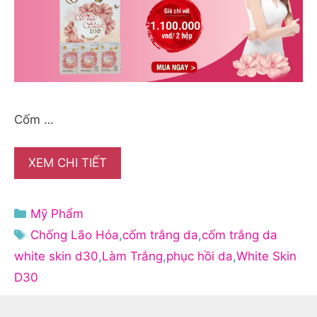
Cốm …
XEM CHI TIẾT
Danh
Mỹ Phẩm
mục
Thẻ
Chống Lão Hóa
,
cốm trắng da
,
cốm trắng da
white skin d30
,
Làm Trắng
,
phục hồi da
,
White Skin
D30