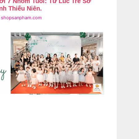
ới 7 Nhóm Tuổi: Từ Lúc Trẻ Sơ
nh Thiếu Niên.
i
shopsanpham.com