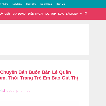
ỹ Phẩm
Linh Kiện
Bảo Hiểm
Ngân Hàng
Dịch Vụ
ÁY GIẶT
GIA DỤNG
ĐIỆN THOẠI
LAPTOP
LOA
LÀM ĐẸP
 Chuyên Bán Buôn Bán Lẻ Quần
am, Thời Trang Trẻ Em Bao Giá Thị
ởi
shopsanpham.com