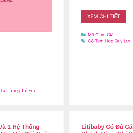
XEM CHI TIẾT
Danh
Mã Giảm Giá
mục
Thẻ
Có Tem Hợp Quy Lưu
Thời Trang Trẻ Em
Và 1 Hệ Thống
Litibaby Có Đủ C