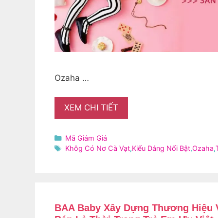
Ozaha …
XEM CHI TIẾT
Danh
Mã Giảm Giá
mục
Thẻ
Khôg Có Nơ Cà Vạt
,
Kiểu Dáng Nổi Bật
,
Ozaha
,
BAA Baby Xây Dựng Thương Hiệu 