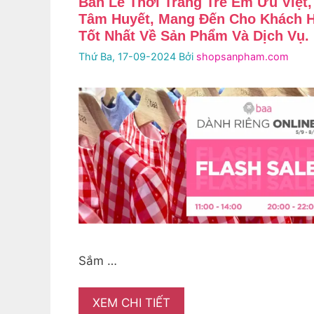
Bán Lẻ Thời Trang Trẻ Em Ưu Việt,
Tâm Huyết, Mang Đến Cho Khách H
Tốt Nhất Về Sản Phẩm Và Dịch Vụ.
Thứ Ba, 17-09-2024
Bởi
shopsanpham.com
Sắm …
XEM CHI TIẾT