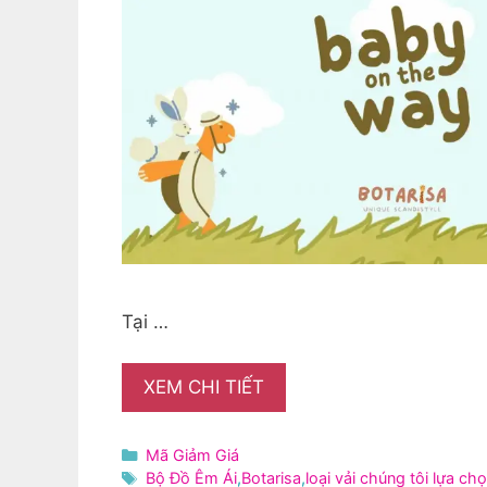
Tại …
XEM CHI TIẾT
Danh
Mã Giảm Giá
mục
Thẻ
Bộ Đồ Êm Ái
,
Botarisa
,
loại vải chúng tôi lựa ch