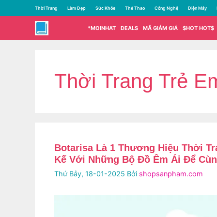
Chuyển
Thời Trang
Làm Đẹp
Sức Khỏe
Thể Thao
Công Nghệ
Điện Máy
đến
nội
*MOINHAT
DEALS
MÃ GIẢM GIÁ
$HOT HOT$
dung
Thời Trang Trẻ E
Botarisa Là 1 Thương Hiệu Thời Tr
Kế Với Những Bộ Đồ Êm Ái Để Cù
Thứ Bảy, 18-01-2025
Bởi
shopsanpham.com