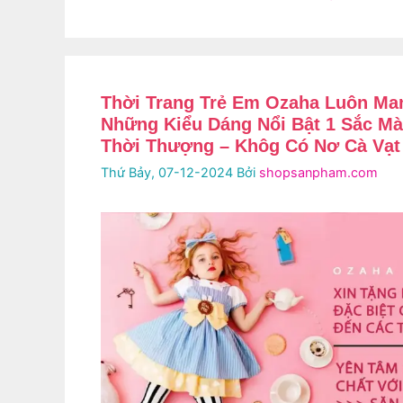
Thời Trang Trẻ Em Ozaha Luôn Ma
Những Kiểu Dáng Nổi Bật 1 Sắc Mà
Thời Thượng – Khôg Có Nơ Cà Vạt
Thứ Bảy, 07-12-2024
Bởi
shopsanpham.com