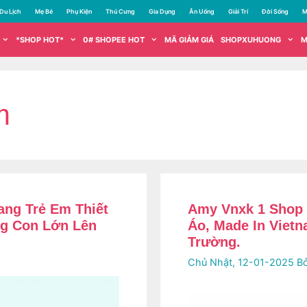
Du Lịch
Mẹ Bé
Phụ Kiện
Thú Cưng
Gia Dụng
Ăn Uống
Giải Trí
Đời Sống
M
*SHOP HOT*
0# SHOPEE HOT
MÃ GIẢM GIÁ
SHOPXUHUONG
M
m
ang Trẻ Em Thiết
Amy Vnxk 1 Shop
ng Con Lớn Lên
Áo, Made In Vietn
Trường.
Chủ Nhật, 12-01-2025
B