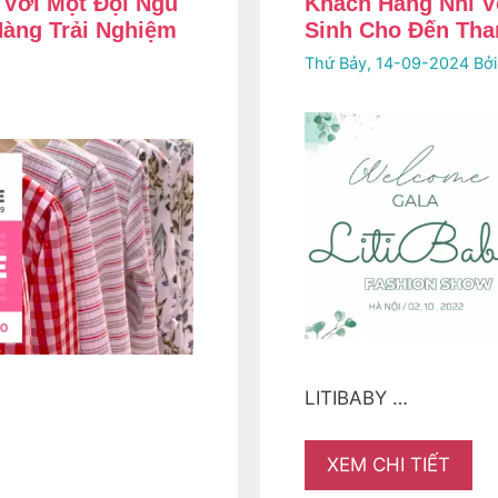
 Với Một Đội Ngũ
Khách Hàng Nhí V
àng Trải Nghiệm
Sinh Cho Đến Tha
Thứ Bảy, 14-09-2024
Bở
LITIBABY …
XEM CHI TIẾT