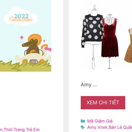
Amy …
XEM CHI TIẾT
Danh
Mã Giảm Giá
mục
Thẻ
Amy Vnxk
,
Bán Lẻ Quầ
ọn
,
Thời Trang Trẻ Em