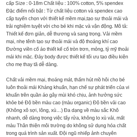
cấp Size : 0-18m Chất liệu : 100% cotton, 5% spendex
Đặc điểm nổi bật : Từ chất liệu cotton và spendex cao
cấp tuyển chọn với thiết kế mềm mại,tạo sự thoải mái và
trải nghiệm tuyệt vời cho bé khi mặc và vận động. Mô tả:
Thiết kế đơn giản, dễ thương và sang trọng. Vải mềm
mại, nhẹ tênh tạo sự thoải mái và độ thoáng khí cao
Đường viền cổ áo thiết kế cổ tròn trơn, mỏng, tỷ mỹ thoải
mái khi mặc. Đáy body được thiết kế tối ưu tạo điều kiện
cho mẹ thay tã dễ dàng.
Chất vải mềm mại, thoáng mát, thấm hút mồ hôi cho bé
luôn thoải mái Kháng khuẩn, hạn chế sự phát triển của vi
khuẩn trên quần áo gây mùi khó chịu, ảnh hưởng sức
khỏe bé Độ bền màu cao (màu organic) Độ bền vải cao
(Không xô sợi, lông, xù…) Đa dạng về màu sắc Khô
nhanh, dễ dàng trong việc tẩy rửa, không lo xù vải, mất
màu Thân thiện môi trường do không sử dụng hóa chất
trong quá trình sản xuất. Đội ngũ nhiếp ảnh chuyên