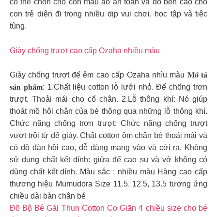
có thể chọn cho con mẫu áo an toàn và độ bền cao cho
con trẻ diện đi trong nhiều dịp vui chơi, học tập và tiệc
tùng.
Giày chống trượt cao cấp Ozaha nhiều màu
Giày chống trượt đế êm cao cấp Ozaha nhìu màu 𝐌𝐨̂ 𝐭𝐚̉
𝐬𝐚̉𝐧 𝐩𝐡𝐚̂̉𝐦: 1.Chất liệu cotton lỗ lưới nhỏ. Đế chống trơn
trượt. Thoải mái cho cổ chân. 2.Lỗ thông khí: Nó giúp
thoát mồ hôi chân của bé thông qua những lỗ thông khí.
Chức năng chống trơn trượt: Chức năng chống trượt
vượt trội từ đế giày. Chất cotton ôm chân bé thoải mái và
có độ đàn hồi cao, dễ dàng mang vào và cởi ra. Không
sử dụng chất kết dính: giữa đế cao su và vớ không có
dùng chất kết dính. Màu sắc : nhiều màu Hàng cao cấp
thương hiệu Mumudora Size 11.5, 12.5, 13.5 tương ứng
chiều dài bàn chân bé
Đồ Bộ Bé Gái Thun Cotton Co Giãn 4 chiều size cho bé