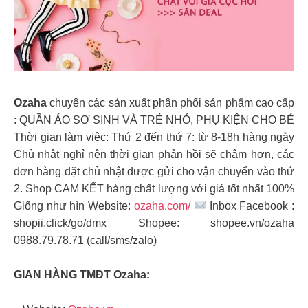
Ozaha
chuyên các sản xuất phân phối sản phẩm cao cấp
: QUẦN ÁO SƠ SINH VÀ TRẺ NHỎ, PHỤ KIỆN CHO BÉ
Thời gian làm việc: Thứ 2 đến thứ 7: từ 8-18h hàng ngày
Chủ nhật nghỉ nên thời gian phản hồi sẽ chậm hơn, các
đơn hàng đặt chủ nhật được gửi cho vận chuyển vào thứ
2. Shop CAM KẾT hàng chất lượng với giá tốt nhất 100%
Giống như hìn Website:
ozaha.com/
Inbox Facebook :
shopii.click/go/dmx Shopee: shopee.vn/ozaha
0988.79.78.71 (call/sms/zalo)
GIAN HÀNG TMĐT Ozaha: