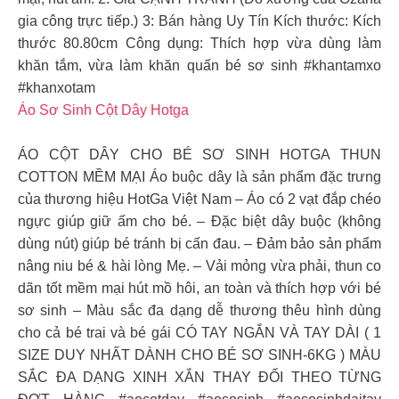
gia công trực tiếp.) 3: Bán hàng Uy Tín Kích thước: Kích
thước 80.80cm Công dụng: Thích hợp vừa dùng làm
khăn tắm, vừa làm khăn quấn bé sơ sinh #khantamxo
#khanxotam
Áo Sơ Sinh Cột Dây Hotga
ÁO CỘT DÂY CHO BÉ SƠ SINH HOTGA THUN
COTTON MỀM MẠI Áo buộc dây là sản phẩm đặc trưng
của thương hiệu HotGa Việt Nam – Áo có 2 vạt đắp chéo
ngực giúp giữ ấm cho bé. – Đặc biệt dây buộc (không
dùng nút) giúp bé tránh bị cấn đau. – Đảm bảo sản phẩm
nâng niu bé & hài lòng Mẹ. – Vải mỏng vừa phải, thun co
dãn tốt mềm mại hút mồ hôi, an toàn và thích hợp với bé
sơ sinh – Màu sắc đa dạng dễ thương thêu hình dùng
cho cả bé trai và bé gái CÓ TAY NGẮN VÀ TAY DÀI ( 1
SIZE DUY NHẤT DÀNH CHO BÉ SƠ SINH-6KG ) MÀU
SẮC ĐA DẠNG XINH XẮN THAY ĐỔI THEO TỪNG