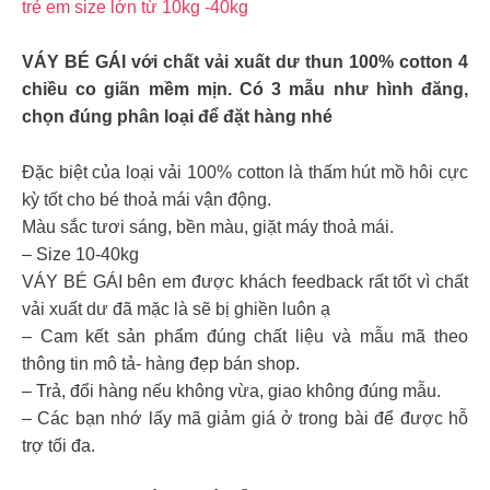
trẻ em size lớn từ 10kg -40kg
VÁY BÉ GÁI với chất vải xuất dư thun 100% cotton 4
chiều co giãn mềm mịn. Có 3 mẫu như hình đăng,
chọn đúng phân loại để đặt hàng nhé
Đặc biệt của loại vải 100% cotton là thấm hút mồ hôi cực
kỳ tốt cho bé thoả mái vận động.
Màu sắc tươi sáng, bền màu, giặt máy thoả mái.
– Size 10-40kg
VÁY BÉ GÁI bên em được khách feedback rất tốt vì chất
vải xuất dư đã mặc là sẽ bị ghiền luôn ạ
– Cam kết sản phẩm đúng chất liệu và mẫu mã theo
thông tin mô tả- hàng đẹp bán shop.
– Trả, đổi hàng nếu không vừa, giao không đúng mẫu.
– Các bạn nhớ lấy mã giảm giá ở trong bài để được hỗ
trợ tối đa.