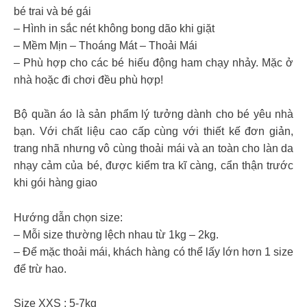
bé trai và bé gái
– Hình in sắc nét không bong dão khi giặt
– Mềm Mịn – Thoáng Mát – Thoải Mái
– Phù hợp cho các bé hiếu động ham chạy nhảy. Mặc ở
nhà hoặc đi chơi đều phù hợp!
Bộ quần áo là sản phẩm lý tưởng dành cho bé yêu nhà
bạn. Với chất liệu cao cấp cùng với thiết kế đơn giản,
trang nhã nhưng vô cùng thoải mái và an toàn cho làn da
nhạy cảm của bé, được kiểm tra kĩ càng, cẩn thận trước
khi gói hàng giao
Hướng dẫn chọn size:
– Mỗi size thường lệch nhau từ 1kg – 2kg.
– Để mặc thoải mái, khách hàng có thể lấy lớn hơn 1 size
để trừ hao.
Size XXS : 5-7kg