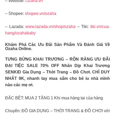
– Website:
Ozaha.vn
– Shopee:
shopee.vn/ozaha
– Lazada:
www.lazada.vn/shop/ozaha
– Tiki:
tiki.vn/cua-
hang/ozahababy
Khám Phá Các Ưu Đãi Sản Phẩm Và Đánh Giá Về
Ozaha Online.
TƯNG BỪNG KHAI TRƯƠNG – RỘN RÀNG ƯU ĐÃI
ĐẠI TIỆC SALE 70% OFF Nhân Dịp Khai Trương
SENKID Gia Dụng – Thời Trang – Đồ Chơi. CHỈ DUY
NHẤT 9K, nhanh tay mua sắm cho bé iu nhà mình
nào các mẹ ơi.
ĐẶC BỆT: MUA 2 TẶNG 1 Khi mua hàng tại của hàng
Chuyên: ĐỒ GIA DỤNG – THỜI TRANG & ĐỒ CHƠI với