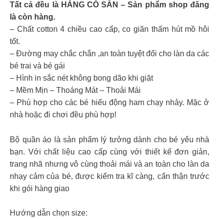
Tất cả đều là HÀNG CÓ SẴN – Sản phẩm shop đăng
là còn hàng.
– Chất cotton 4 chiều cao cấp, co giãn thấm hút mồ hôi
tốt.
– Đường may chắc chắn ,an toàn tuyệt đối cho làn da các
bé trai và bé gái
– Hình in sắc nét không bong dão khi giặt
– Mềm Mịn – Thoáng Mát – Thoải Mái
– Phù hợp cho các bé hiếu động ham chạy nhảy. Mặc ở
nhà hoặc đi chơi đều phù hợp!
Bộ quần áo là sản phẩm lý tưởng dành cho bé yêu nhà
bạn. Với chất liệu cao cấp cùng với thiết kế đơn giản,
trang nhã nhưng vô cùng thoải mái và an toàn cho làn da
nhạy cảm của bé, được kiểm tra kĩ càng, cẩn thận trước
khi gói hàng giao
Hướng dẫn chọn size: