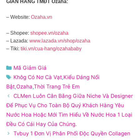
GIAN HÀNG TMĐT Ozaha:
– Website:
Ozaha.vn
– Shopee:
shopee.vn/ozaha
– Lazada:
www.lazada.vn/shop/ozaha
– Tiki:
tiki.vn/cua-hang/ozahababy
Danh
Mã Giảm Giá
mục
Thẻ
Khôg Có Nơ Cà Vạt
,
Kiểu Dáng Nổi
Bật
,
Ozaha
,
Thời Trang Trẻ Em
CLMen Luôn Cân Bằng Giữa Niche Và Designer
Để Phục Vụ Cho Toàn Bộ Quý Khách Hàng Yêu
Nước Hoa Hoặc Mới Tìm Hiểu Về Nước Hoa 1 Loại
Đều Có Cái Hay Của Chúng.
Tvbuy 1 Đơn Vị Phân Phối Độc Quyền Collagen