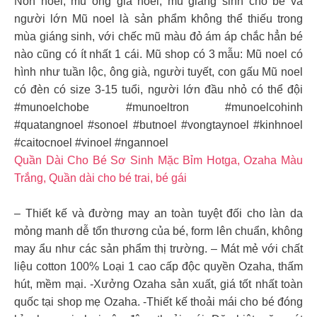
Nón noel, mũ ông già noel, mũ giáng sinh cho bé và
người lớn Mũ noel là sản phẩm không thể thiếu trong
mùa giáng sinh, với chếc mũ màu đỏ ám áp chắc hẳn bé
nào cũng có ít nhất 1 cái. Mũ shop có 3 mẫu: Mũ noel có
hình như tuần lộc, ông già, người tuyết, con gấu Mũ noel
có đèn có size 3-15 tuổi, người lớn đầu nhỏ có thể đội
#munoelchobe #munoeltron #munoelcohinh
#quatangnoel #sonoel #butnoel #vongtaynoel #kinhnoel
#caitocnoel #vinoel #ngannoel
Quần Dài Cho Bé Sơ Sinh Mặc Bỉm Hotga, Ozaha Màu
Trắng, Quần dài cho bé trai, bé gái
– Thiết kế và đường may an toàn tuyệt đối cho làn da
mỏng manh dễ tổn thương của bé, form lên chuẩn, không
may ẩu như các sản phẩm thị trường. – Mát mẻ với chất
liệu cotton 100% Loại 1 cao cấp độc quyền Ozaha, thấm
hút, mềm mại. -Xưởng Ozaha sản xuất, giá tốt nhất toàn
quốc tại shop mẹ Ozaha. -Thiết kế thoải mái cho bé đóng