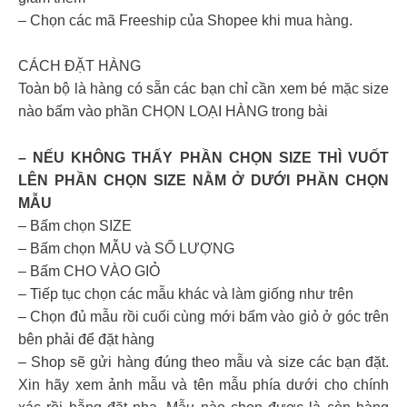
– Chọn các mã Freeship của Shopee khi mua hàng.
CÁCH ĐẶT HÀNG
Toàn bộ là hàng có sẵn các bạn chỉ cần xem bé mặc size
nào bấm vào phần CHỌN LOẠI HÀNG trong bài
– NẾU KHÔNG THẤY PHẦN CHỌN SIZE THÌ VUỐT
LÊN PHẦN CHỌN SIZE NẰM Ở DƯỚI PHẦN CHỌN
MẪU
– Bấm chọn SIZE
– Bấm chọn MẪU và SỐ LƯỢNG
– Bấm CHO VÀO GIỎ
– Tiếp tục chọn các mẫu khác và làm giống như trên
– Chọn đủ mẫu rồi cuối cùng mới bấm vào giỏ ở góc trên
bên phải để đặt hàng
– Shop sẽ gửi hàng đúng theo mẫu và size các bạn đặt.
Xin hãy xem ảnh mẫu và tên mẫu phía dưới cho chính