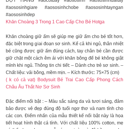
ĐỢT HÀNG #aocotday #aososinh #aososinhdaitay
#aososinhgiare #aososinhchobe #aososinhtayngan
#aososinhdep
Khăn Choàng 3 Trong 1 Cao Cấp Cho Bé Hotga
Khăn choàng giữ ấm sẽ giúp mẹ giữ ấm cho bé tốt hơn,
đặc biệt trong giai đoạn sơ sinh. Kể cả khi ngủ, thân nhiệt
bé cũng được giữ ấm đúng cách, tay chân bé cần được
giữ chặt một cách êm ái với khăn bông để bé không giật
mình khi ngủ. Thông tin chi tiết: – Dành cho trẻ sơ sinh. –
Chất liệu: vải bông, mềm mịn. – Kích thước: 75×75 (cm)
( k có cà vạt) Bodysuit Bé Trai Cao Cấp Phong Cách
Châu Âu Thắt Nơ Sơ Sinh
Đặc điểm nổi bật : – Màu sắc sáng da và tươi sáng, đảm
bảo được vẻ đẹp đúng độ tuổi ngơ thơ và nam tính cho
các con. Điểm nhấn của mẫu thiết kế nổi bật này là họa
tiết hoạt hình thật cá tính. Với chất liệu 100% cotton, mẹ