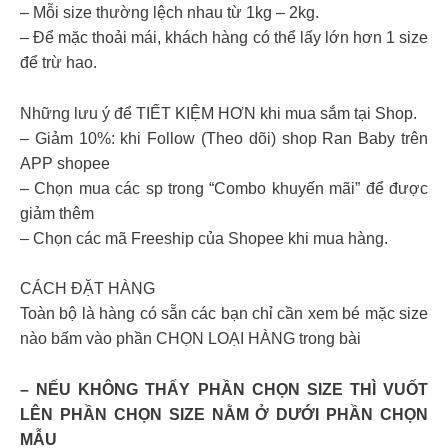
– Mỗi size thường lệch nhau từ 1kg – 2kg.
– Để mặc thoải mái, khách hàng có thể lấy lớn hơn 1 size
để trừ hao.
Những lưu ý để TIẾT KIỆM HƠN khi mua sắm tại Shop.
– Giảm 10%: khi Follow (Theo dõi) shop Ran Baby trên
APP shopee
– Chọn mua các sp trong “Combo khuyến mãi” để được
giảm thêm
– Chọn các mã Freeship của Shopee khi mua hàng.
CÁCH ĐẶT HÀNG
Toàn bộ là hàng có sẵn các bạn chỉ cần xem bé mặc size
nào bấm vào phần CHỌN LOẠI HÀNG trong bài
– NẾU KHÔNG THẤY PHẦN CHỌN SIZE THÌ VUỐT
LÊN PHẦN CHỌN SIZE NẰM Ở DƯỚI PHẦN CHỌN
MẪU