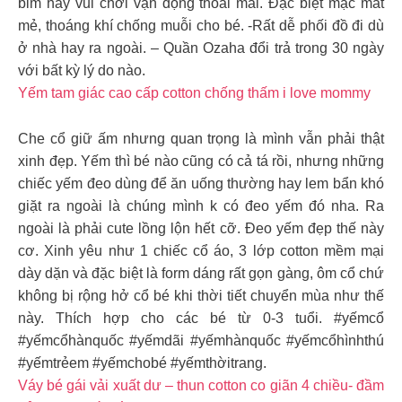
bỉm hay vui chơi vận động thoải mái. Đặc biệt mặc mát
mẻ, thoáng khí chống muỗi cho bé. -Rất dễ phối đồ đi dù
ở nhà hay ra ngoài. – Quần Ozaha đổi trả trong 30 ngày
với bất kỳ lý do nào.
Yếm tam giác cao cấp cotton chống thấm i love mommy
Che cổ giữ ấm nhưng quan trọng là mình vẫn phải thật
xinh đẹp. Yếm thì bé nào cũng có cả tá rồi, nhưng những
chiếc yếm đeo dùng để ăn uống thường hay lem bẩn khó
giặt ra ngoài là chúng mình k có đeo yếm đó nha. Ra
ngoài là phải cute lồng lộn hết cỡ. Đeo yếm đẹp thế này
cơ. Xinh yêu như 1 chiếc cổ áo, 3 lớp cotton mềm mại
dày dặn và đặc biệt là form dáng rất gọn gàng, ôm cổ chứ
không bị rộng hở cổ bé khi thời tiết chuyển mùa như thế
này. Thích hợp cho các bé từ 0-3 tuổi. #yếmcổ
#yếmcổhànquốc #yếmdãi #yếmhànquốc #yếmcổhìnhthú
#yếmtrẻem #yếmchobé #yếmthờitrang.
Váy bé gái vải xuất dư – thun cotton co giãn 4 chiều- đầm