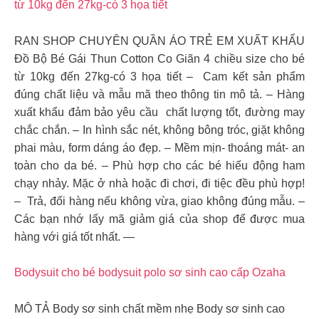
từ 10kg đến 27kg-có 3 họa tiết
RAN SHOP CHUYÊN QUẦN ÁO TRẺ EM XUẤT KHẨU
Đồ Bộ Bé Gái Thun Cotton Co Giãn 4 chiều size cho bé
từ 10kg đến 27kg-có 3 họa tiết – Cam kết sản phẩm
đúng chất liệu và mẫu mã theo thông tin mô tả. – Hàng
xuất khẩu đảm bảo yêu cầu chất lượng tốt, đường may
chắc chắn. – In hình sắc nét, không bông tróc, giặt không
phai màu, form dáng áo đẹp. – Mềm mịn- thoáng mát- an
toàn cho da bé. – Phù hợp cho các bé hiếu động ham
chạy nhảy. Mặc ở nhà hoặc đi chơi, đi tiệc đều phù hợp!
– Trả, đổi hàng nếu không vừa, giao không đúng mẫu. –
Các bạn nhớ lấy mã giảm giá của shop để được mua
hàng với giá tốt nhất. —
Bodysuit cho bé bodysuit polo sơ sinh cao cấp Ozaha
MÔ TẢ Body sơ sinh chất mềm nhẹ Body sơ sinh cao