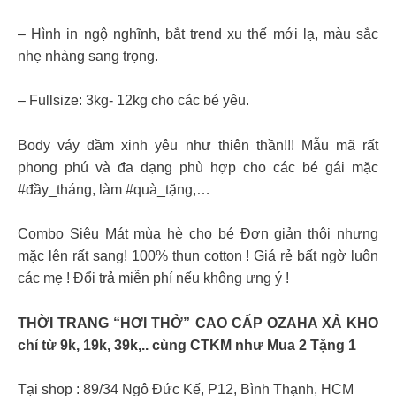
– Hình in ngộ nghĩnh, bắt trend xu thế mới lạ, màu sắc
nhẹ nhàng sang trọng.
– Fullsize: 3kg- 12kg cho các bé yêu.
Body váy đầm xinh yêu như thiên thần!!! Mẫu mã rất
phong phú và đa dạng phù hợp cho các bé gái mặc
#đầy_tháng, làm #quà_tặng,…
Combo Siêu Mát mùa hè cho bé Đơn giản thôi nhưng
mặc lên rất sang! 100% thun cotton ! Giá rẻ bất ngờ luôn
các mẹ ! Đổi trả miễn phí nếu không ưng ý !
THỜI TRANG “HƠI THỞ” CAO CẤP OZAHA XẢ KHO
chỉ từ 9k, 19k, 39k,.. cùng CTKM như Mua 2 Tặng 1
Tại shop : 89/34 Ngô Đức Kế, P12, Bình Thạnh, HCM