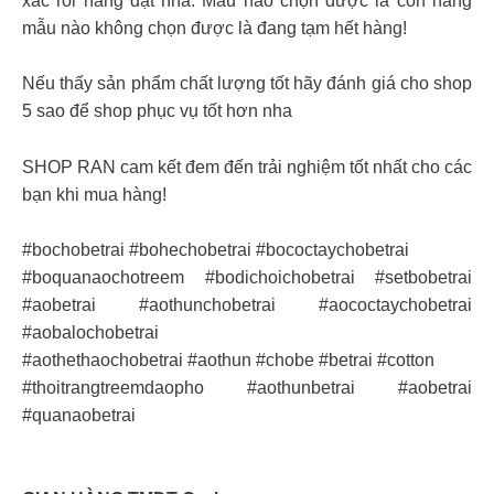
xác rồi hẵng đặt nha. Mẫu nào chọn được là còn hàng
mẫu nào không chọn được là đang tạm hết hàng!
Nếu thấy sản phẩm chất lượng tốt hãy đánh giá cho shop
5 sao để shop phục vụ tốt hơn nha
SHOP RAN cam kết đem đến trải nghiệm tốt nhất cho các
bạn khi mua hàng!
#bochobetrai #bohechobetrai #bococtaychobetrai
#boquanaochotreem #bodichoichobetrai #setbobetrai
#aobetrai #aothunchobetrai #aococtaychobetrai
#aobalochobetrai
#aothethaochobetrai #aothun #chobe #betrai #cotton
#thoitrangtreemdaopho #aothunbetrai #aobetrai
#quanaobetrai