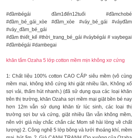
#đầmbégái đầm1đến12tuổi #đầmchobé
#đầm_bé_gái_xòe #đầm_xòe #váy_bé_gái #váyđầm
#váy_đầm_bé_gái
#đầm thiết_kế #thời_trang_bé_gái #váybégái # vaybegai
#đầmbégái #dambegai
khăn tắm Ozaha 5 lớp cotton mềm mịn không xơ cứng
1: Chất liệu 100% cotton CAO CẤP siêu mềm (vô cùng
mềm mại, không khô cứng khi giặt nhiều lần, Không xổ
sợi vải, thấm hút nhanh.) (đã sử dụng qua các loại khăn
trên thị trường, khăn Ozaha sợi mềm mại giặt bền bé nay
hơn 12m vẫn sử dụng khăn từ lúc sinh, các loại thị
trường sợi bự và cứng, giặt nhiều lần vẫn không mềm,
nên với giá này chắc chắn các Mom sẽ hài lòng về chất
lượng) 2. Công nghệ 5 lớp bông và lưới thoáng khí, mềm
mại, hút ẩm. 2. Giá CẠNH TRANH (Do xưởng của Ozaha