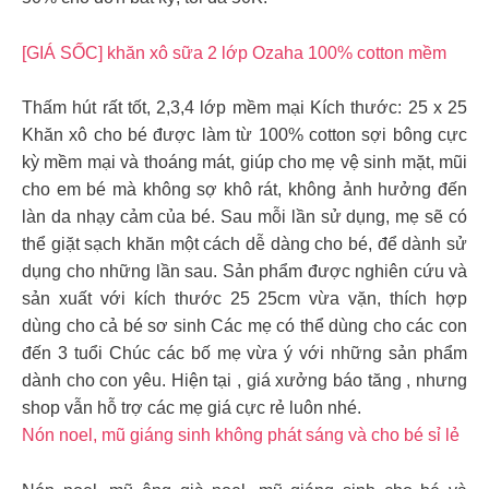
[GIÁ SỐC] khăn xô sữa 2 lớp Ozaha 100% cotton mềm
Thấm hút rất tốt, 2,3,4 lớp mềm mại Kích thước: 25 x 25
Khăn xô cho bé được làm từ 100% cotton sợi bông cực
kỳ mềm mại và thoáng mát, giúp cho mẹ vệ sinh mặt, mũi
cho em bé mà không sợ khô rát, không ảnh hưởng đến
làn da nhạy cảm của bé. Sau mỗi lần sử dụng, mẹ sẽ có
thể giặt sạch khăn một cách dễ dàng cho bé, để dành sử
dụng cho những lần sau. Sản phẩm được nghiên cứu và
sản xuất với kích thước 25 25cm vừa vặn, thích hợp
dùng cho cả bé sơ sinh Các mẹ có thể dùng cho các con
đến 3 tuổi Chúc các bố mẹ vừa ý với những sản phẩm
dành cho con yêu. Hiện tại , giá xưởng báo tăng , nhưng
shop vẫn hỗ trợ các mẹ giá cực rẻ luôn nhé.
Nón noel, mũ giáng sinh không phát sáng và cho bé sỉ lẻ