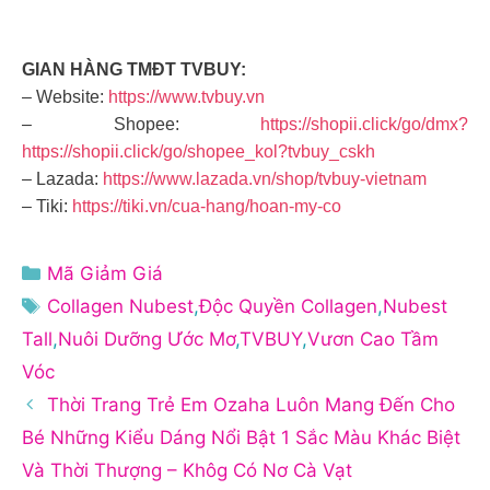
GIAN HÀNG TMĐT TVBUY:
– Website:
https://www.tvbuy.vn
– Shopee:
https://shopii.click/go/dmx?
https://shopii.click/go/shopee_kol?tvbuy_cskh
– Lazada:
https://www.lazada.vn/shop/tvbuy-vietnam
– Tiki:
https://tiki.vn/cua-hang/hoan-my-co
Danh
Mã Giảm Giá
mục
Thẻ
Collagen Nubest
,
Độc Quyền Collagen
,
Nubest
Tall
,
Nuôi Dưỡng Ước Mơ
,
TVBUY
,
Vươn Cao Tầm
Vóc
Thời Trang Trẻ Em Ozaha Luôn Mang Đến Cho
Bé Những Kiểu Dáng Nổi Bật 1 Sắc Màu Khác Biệt
Và Thời Thượng – Khôg Có Nơ Cà Vạt