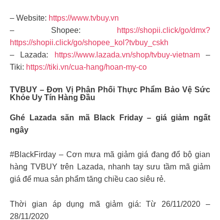
– Website:
https://www.tvbuy.vn
– Shopee:
https://shopii.click/go/dmx?
https://shopii.click/go/shopee_kol?tvbuy_cskh
– Lazada:
https://www.lazada.vn/shop/tvbuy-vietnam
–
Tiki:
https://tiki.vn/cua-hang/hoan-my-co
TVBUY – Đơn Vị Phân Phối Thực Phẩm Bảo Vệ Sức
Khỏe Uy Tín Hàng Đầu
Ghé Lazada săn mã Black Friday – giá giảm ngất
ngây
#BlackFirday – Cơn mưa mã giảm giá đang đổ bộ gian
hàng TVBUY trên Lazada, nhanh tay sưu tầm mã giảm
giá để mua sản phẩm tăng chiều cao siêu rẻ.
Thời gian áp dụng mã giảm giá: Từ 26/11/2020 –
28/11/2020