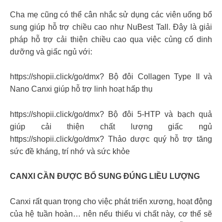
Cha mẹ cũng có thể cân nhắc sử dụng các viên uống bổ
sung giúp hỗ trợ chiều cao như NuBest Tall. Đây là giải
pháp hỗ trợ cải thiện chiều cao qua việc củng cố dinh
dưỡng và giấc ngủ với:
https://shopii.click/go/dmx? Bộ đôi Collagen Type II và
Nano Canxi giúp hỗ trợ linh hoạt hấp thụ
https://shopii.click/go/dmx? Bộ đôi 5-HTP và bạch quả
giúp cải thiện chất lượng giấc ngủ
https://shopii.click/go/dmx? Thảo dược quý hỗ trợ tăng
sức đề kháng, trí nhớ và sức khỏe
CANXI CẦN ĐƯỢC BỔ SUNG ĐÚNG LIỀU LƯỢNG
Canxi rất quan trọng cho việc phát triển xương, hoạt động
của hệ tuần hoàn… nên nếu thiếu vi chất này, cơ thể sẽ