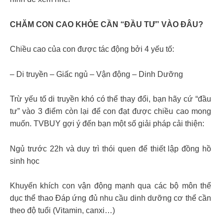
CHĂM CON CAO KHỎE CẦN “ĐẦU TƯ” VÀO ĐÂU?
Chiều cao của con được tác động bởi 4 yếu tố:
– Di truyền – Giấc ngủ – Vận động – Dinh Dưỡng
Trừ yếu tố di truyền khó có thể thay đổi, bạn hãy cứ “đầu
tư” vào 3 điểm còn lại để con đạt được chiều cao mong
muốn. TVBUY gợi ý đến bạn một số giải pháp cải thiện:
Ngủ trước 22h và duy trì thói quen để thiết lập đồng hồ
sinh học
Khuyến khích con vận động mạnh qua các bộ môn thể
dục thể thao Đáp ứng đủ nhu cầu dinh dưỡng cơ thể cần
theo độ tuổi (Vitamin, canxi…)