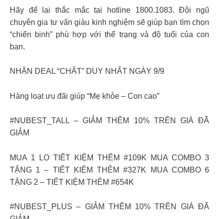
Hãy để lại thắc mắc tại hotline 1800.1083. Đội ngũ
chuyên gia tư vấn giàu kinh nghiệm sẽ giúp bạn tìm chọn
“chiến binh” phù hợp với thể trạng và độ tuổi của con
bạn.
NHẬN DEAL “CHẤT” DUY NHẤT NGÀY 9/9
Hàng loạt ưu đãi giúp “Mẹ khỏe – Con cao”
#NUBEST_TALL – GIẢM THÊM 10% TRÊN GIÁ ĐÃ
GIẢM
MUA 1 LỌ TIẾT KIỆM THÊM #109K MUA COMBO 3
TẶNG 1 – TIẾT KIỆM THÊM #327K MUA COMBO 6
TẶNG 2 – TIẾT KIỆM THÊM #654K
#NUBEST_PLUS – GIẢM THÊM 10% TRÊN GIÁ ĐÃ
GIẢM