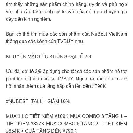
tìm thấy những sản phẩm chính hãng, uy tín và phù hợp
với nhu cầu bên cạnh sự tư vấn của đội ngũ chuyên gia
dày dặn kinh nghiệm.
Bạn có thể tìm mua các sản phẩm của NuBest VietNam
thông qua các kênh của TVBUY như:
KHUYẾN MÃI SIÊU KHỦNG ĐẠI LỄ 2.9
Ưu đãi đại lễ 2/9 áp dụng cho tất cả các sản phẩm hỗ trợ
phát triển chiều cao tại TVBUY. Ngoài ra, mẹ còn có cơ
hội nhận thêm quà tặng hấp dẫn lên đến #790K
#NUBEST_TALL – GIẢM 10%
MUA 1 LỌ TIẾT KIỆM #109K MUA COMBO 3 TẶNG 1 –
TIẾT KIỆM #327K MUA COMBO 6 TẶNG 2 – TIẾT KIỆM
#654K + QUÀ TẶNG ĐẾN #790K