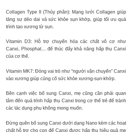
Collagen Type II (Thủy phân): Mạng lưới Collagen giúp
tăng sự dẻo dai và sức khỏe sụn khớp, giúp tối ưu quá
trình tạo xương từ sụn.
Vitamin D3: Hỗ trợ chuyển hóa các chất vô cơ như
Canxi, Phosphat… để thúc đẩy khả năng hấp thụ Canxi
của cơ thể.
Vitamin MK7: Đóng vai trò như “người vận chuyển” Canxi
vào xương giúp củng cố sức khỏe xương-sụn-khớp.
Bên cạnh việc bổ sung Canxi, mẹ cũng cần phải quan
tâm đến quá trình hấp thụ Canxi trong cơ thể trẻ để tránh
các tác dụng phụ không mong muốn.
Đừng quên bổ sung Canxi dưới dạng Nano kèm các hoạt
chất hỗ trợ cho con để Canxi được hấp thu hiệu quả mẹ