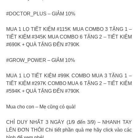
#DOCTOR_PLUS – GIẢM 10%
MUA 1 LỌ TIẾT KIỆM #115K MUA COMBO 3 TẶNG 1 –
TIẾT KIỆM #345K MUA COMBO 6 TẶNG 2 – TIẾT KIỆM
#690K + QUÀ TẶNG ĐẾN #790K
#GROW_POWER – GIẢM 10%
MUA 1 LỌ TIẾT KIỆM #99K COMBO MUA 3 TẶNG 1 –
TIẾT KIỆM #297K COMBO MUA 6 TẶNG 2 – TIẾT KIỆM
#594K + QUÀ TẶNG ĐẾN #790K
Mua cho con – Mẹ cũng có quà!
CHỈ DUY NHẤT 3 NGÀY (1/9 đến 3/9) – NHANH TAY
LÊN ĐƠN THÔI! Chi tiết phần quà mẹ hãy click vào các
hình để xem nhé!