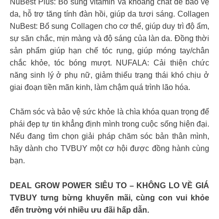
NuBest Plus: Bổ sung vitamin và khoáng chất để bảo vệ
da, hỗ trợ tăng tính đàn hồi, giúp da tươi sáng. Collagen
NuBest: Bổ sung Collagen cho cơ thể, giúp duy trì độ ẩm,
sự săn chắc, mịn màng và độ sáng của làn da. Đồng thời
sản phẩm giúp hạn chế tóc rụng, giúp móng tay/chân
chắc khỏe, tóc bóng mượt. NUFALA: Cải thiện chức
năng sinh lý ở phụ nữ, giảm thiểu trạng thái khó chịu ở
giai đoạn tiền mãn kinh, làm chậm quá trình lão hóa.
Chăm sóc và bảo vệ sức khỏe là chìa khóa quan trọng để
phái đẹp tự tin khẳng định mình trong cuộc sống hiện đại.
Nếu đang tìm chọn giải pháp chăm sóc bản thân mình,
hãy dành cho TVBUY một cơ hội được đồng hành cùng
bạn.
DEAL GROW POWER SIÊU TO – KHÔNG LO VỀ GIÁ
TVBUY tưng bừng khuyến mãi, cùng con vui khỏe
đến trường với nhiều ưu đãi hấp dẫn.