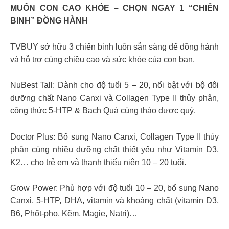
MUỐN CON CAO KHỎE – CHỌN NGAY 1 “CHIẾN
BINH” ĐỒNG HÀNH
TVBUY sở hữu 3 chiến binh luôn sẵn sàng để đồng hành
và hỗ trợ cùng chiều cao và sức khỏe của con bạn.
NuBest Tall: Dành cho độ tuổi 5 – 20, nổi bật với bộ đôi
dưỡng chất Nano Canxi và Collagen Type II thủy phân,
công thức 5-HTP & Bạch Quả cùng thảo dược quý.
Doctor Plus: Bổ sung Nano Canxi, Collagen Type II thủy
phân cùng nhiều dưỡng chất thiết yếu như Vitamin D3,
K2… cho trẻ em và thanh thiếu niên 10 – 20 tuổi.
Grow Power: Phù hợp với độ tuổi 10 – 20, bổ sung Nano
Canxi, 5-HTP, DHA, vitamin và khoáng chất (vitamin D3,
B6, Phốt-pho, Kẽm, Magie, Natri)…